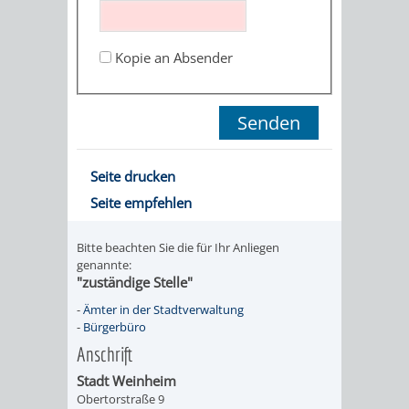
STADTENTWICKLUNG
HILFE
TAGESORDNUNG
BERATUNGSERGEBNI
BERATUNGSERGEBNISSE
Kopie an Absender
MENSCHEN
MENSCHEN
/
MIT
MIT
SITZUNGSUNTERLAGEN
BEHINDERUNG
DEMENZ
UMLEGUNGSAUSSCHUSS
BERATENDE
Seite drucken
MIGRANTEN
BAUHERREN
AUSSCHÜSSE
Seite empfehlen
/
BAUHERRENBERATUNG
GRUNDSTÜCKSWERTERMITTLUNG
BERATUNGSERGEBNISS
Bitte beachten Sie die für Ihr Anliegen
FLÜCHTLINGE
genannte:
RATHAUS
DENKMALSCHUTZ
VERKAUF
"zuständige Stelle"
-
Ämter in der Stadtverwaltung
STÄDTISCHER
AUFGABEN
STEUERVORTEILE
-
Bürgerbüro
Anschrift
BAUPLÄTZE
DER
SATZUNGEN
Stadt Weinheim
BÜRGERMEISTER
ÄMTER
Obertorstraße 9
UNTEREN
VERKAUF
IM