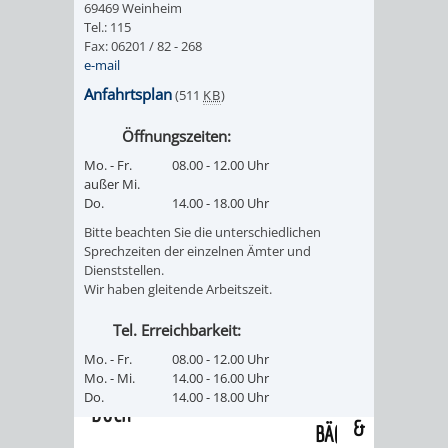
69469 Weinheim
/
AMT
AMT
Tel.: 115
DENKMALSCHUTZBEHÖRDE
STÄDTISCHER
BEREICH
Fax: 06201 / 82 - 268
DEZERNATE
e-mail
FÜR
FÜR
HÄUSER
DENKMALSCHUTZ
Anfahrtsplan
(511
KB
)
BAURECHT
BILDUNG
/
GENEHMIGUNGSVERFAHREN
TAG
Öffnungszeiten:
UND
UND
Mo. - Fr.
08.00 - 12.00 Uhr
LIEGENSCHAFTEN
DES
außer Mi.
DENKMALSCHUTZ
SPORT
Do.
14.00 - 18.00 Uhr
ABWASSERBESEITIGUNG
OFFENEN
Bitte beachten Sie die unterschiedlichen
AMT
AMT
Sprechzeiten der einzelnen Ämter und
DENKMALS
ERSCHLIESSUNGSBEITRAG
Dienststellen.
Wir haben gleitende Arbeitszeit.
FÜR
FÜR
ANTRAGSVERFAHREN
Tel. Erreichbarkeit:
IMMOBILIENWIRT
KULTUR,
Mo. - Fr.
08.00 - 12.00 Uhr
VERMIETE
Mo. - Mi.
14.00 - 16.00 Uhr
TOURISMUS
STABSSTELLE
HOCHBAU
Do.
14.00 - 18.00 Uhr
DOCH
&
BÄDER
(PLANUNG