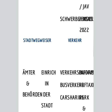
/ JAV
SCHWERBEHINDERTENVERTR
ZENSUS
2022
STADTWEGWEISER
VERKEHR
ÄMTER
EINRICHTUNGEN
VERKEHRSINFORMATIONEN
BAHNVERKEHR
&
IN
BUSVERKEHR
RUFTAXI
BEHÖRDEN
DER
CARSHARING
PARK
STADT
&