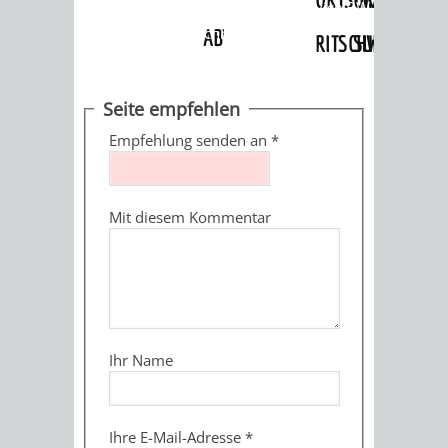
Angebote
»
Dienstleistungen Service BW
»
Verfahrensbeschreibung
ABWASSERBESEITIGUNG
RITSCHWEIER
SULZBACH
BEHÖRDENNUMMER
FAMILIEN
AUSSCHÜSSE
JUGENDGEMEINDE
Seite empfehlen
115
BERATUNG
UND
Empfehlung senden an
*
TAGESORDNUNG
PROJEKTE
UND
BEIRÄTE
/
Mit diesem Kommentar
HILFE
AUSSCHUSS
HAUPTAUSSCHUSS
SITZUNGSUNTERL
KINDER
SENIOREN
FÜR
BERATUNGSERGEBNISS
ABGEORDNETE
UND
TECHNIK,
BETREUUNG
FREIZEITANGEBOTE
KINDER-
STADTRECHT
Ihr Name
JUGENDLICHE
UMWELT
UND
BERATUNG
UND
UND
PFLEGE
UND
JUGENDBEIRAT
Ihre E-Mail-Adresse
*