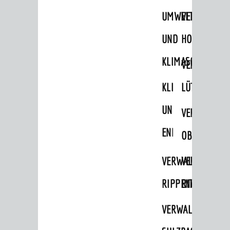
STADTWEGWEISER
UMWELT-
VERWALTUNG
Ämter & Behörden
UND
HOHENSACH
Einrichtungen in der Stadt
KLIMASCHUTZ
VERWALTUNG
VERKEHR
KLIMASCHUTZ
LÜTZELSACH
Verkehrsinformationen
UND
VERWALTUNG
Bahnverkehr
ENERGIEMANAGE
Busverkehr
OBERFLOCKE
Ruftaxi
VERWALTUNGSSTE
VERWALTUNG
Carsharing
RIPPENWEIER
RITSCHWEIE
Park & Ride
VERWALTUNGSSTE
Parken