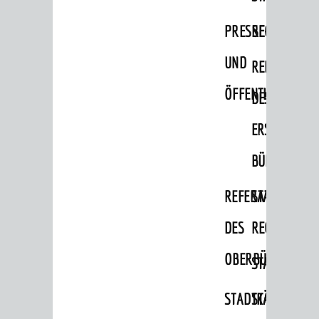
Migranten / Flüchtlinge
PRESSE-
RECHNUNGS
Bauherren
UND
REFERAT
Vermiete doch an deine Stadt
ÖFFENTLICHKEITS
DES
POLITIK & GREMIEN
Oberbürgermeister
ERSTEN
Bürgerinformationssystem
BÜRGERMEIS
Gemeinderat
REFERAT
STABSSTELL
Ortschaftsräte
DES
RECHT
Ausschüsse und Beiräte
OBERBÜRGERMEI
STADTBIBLIO
Jugendgemeinderat
Abgeordnete
STADTKÄMMEREI
STANDESAM
Stadtrecht