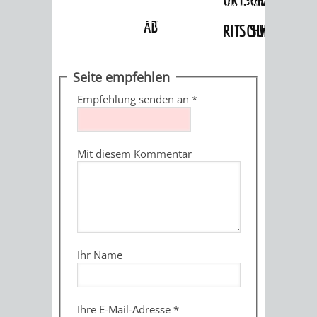
Angebote
»
Dienstleistungen Service BW
»
Verfahrensbeschreibung
ABWASSERBESEITIGUNG
RITSCHWEIER
SULZBACH
BEHÖRDENNUMMER
FAMILIEN
AUSSCHÜSSE
JUGENDGEMEINDE
Seite empfehlen
115
BERATUNG
UND
Empfehlung senden an
*
TAGESORDNUNG
PROJEKTE
UND
BEIRÄTE
/
Mit diesem Kommentar
HILFE
AUSSCHUSS
HAUPTAUSSCHUSS
SITZUNGSUNTERL
KINDER
SENIOREN
FÜR
BERATUNGSERGEBNISS
ABGEORDNETE
UND
TECHNIK,
BETREUUNG
FREIZEITANGEBOTE
KINDER-
STADTRECHT
Ihr Name
JUGENDLICHE
UMWELT
UND
BERATUNG
UND
UND
PFLEGE
UND
JUGENDBEIRAT
Ihre E-Mail-Adresse
*