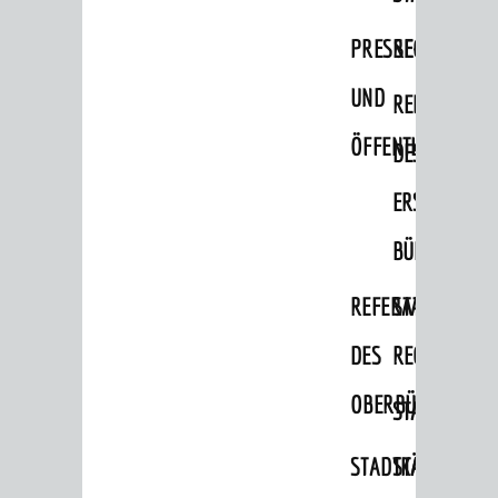
Migranten / Flüchtlinge
PRESSE-
RECHNUNGS
Bauherren
UND
REFERAT
Vermiete doch an deine Stadt
ÖFFENTLICHKEITS
DES
POLITIK & GREMIEN
Oberbürgermeister
ERSTEN
Bürgerinformationssystem
BÜRGERMEIS
Gemeinderat
REFERAT
STABSSTELL
Ortschaftsräte
DES
RECHT
Ausschüsse und Beiräte
OBERBÜRGERMEI
STADTBIBLIO
Jugendgemeinderat
Abgeordnete
STADTKÄMMEREI
STANDESAM
Stadtrecht