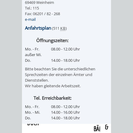
69469 Weinheim
/
AMT
AMT
Tel.: 115
DENKMALSCHUTZBEHÖRDE
STÄDTISCHER
BEREICH
Fax: 06201 / 82 - 268
DEZERNATE
e-mail
FÜR
FÜR
HÄUSER
DENKMALSCHUTZ
Anfahrtsplan
(511
KB
)
BAURECHT
BILDUNG
/
GENEHMIGUNGSVERFAHREN
TAG
Öffnungszeiten:
UND
UND
Mo. - Fr.
08.00 - 12.00 Uhr
LIEGENSCHAFTEN
DES
außer Mi.
DENKMALSCHUTZ
SPORT
Do.
14.00 - 18.00 Uhr
ABWASSERBESEITIGUNG
OFFENEN
Bitte beachten Sie die unterschiedlichen
AMT
AMT
Sprechzeiten der einzelnen Ämter und
DENKMALS
ERSCHLIESSUNGSBEITRAG
Dienststellen.
Wir haben gleitende Arbeitszeit.
FÜR
FÜR
ANTRAGSVERFAHREN
Tel. Erreichbarkeit:
IMMOBILIENWIRT
KULTUR,
Mo. - Fr.
08.00 - 12.00 Uhr
VERMIETE
Mo. - Mi.
14.00 - 16.00 Uhr
TOURISMUS
STABSSTELLE
HOCHBAU
Do.
14.00 - 18.00 Uhr
DOCH
&
BÄDER
(PLANUNG