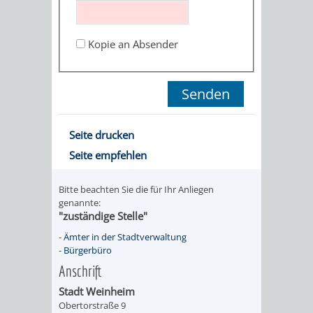
STADTENTWICKLUNG
HILFE
TAGESORDNUNG
BERATUNGSERGEBNI
BERATUNGSERGEBNISSE
Kopie an Absender
MENSCHEN
MENSCHEN
/
MIT
MIT
SITZUNGSUNTERLAGEN
BEHINDERUNG
DEMENZ
UMLEGUNGSAUSSCHUSS
BERATENDE
Seite drucken
MIGRANTEN
BAUHERREN
AUSSCHÜSSE
Seite empfehlen
/
BAUHERRENBERATUNG
GRUNDSTÜCKSWERTERMITTLUNG
BERATUNGSERGEBNISS
Bitte beachten Sie die für Ihr Anliegen
FLÜCHTLINGE
genannte:
RATHAUS
DENKMALSCHUTZ
VERKAUF
"zuständige Stelle"
-
Ämter in der Stadtverwaltung
STÄDTISCHER
AUFGABEN
STEUERVORTEILE
-
Bürgerbüro
Anschrift
BAUPLÄTZE
DER
SATZUNGEN
Stadt Weinheim
BÜRGERMEISTER
ÄMTER
Obertorstraße 9
UNTEREN
VERKAUF
IM