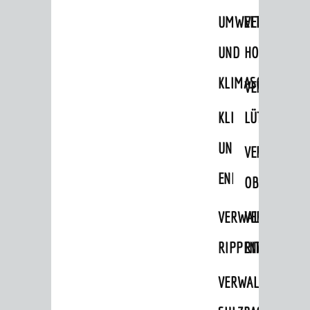
STADTWEGWEISER
UMWELT-
VERWALTUNG
Ämter & Behörden
UND
HOHENSACH
Einrichtungen in der Stadt
KLIMASCHUTZ
VERWALTUNG
VERKEHR
KLIMASCHUTZ
LÜTZELSACH
Verkehrsinformationen
UND
VERWALTUNG
Bahnverkehr
ENERGIEMANAGE
Busverkehr
OBERFLOCKE
Ruftaxi
VERWALTUNGSSTE
VERWALTUNG
Carsharing
RIPPENWEIER
RITSCHWEIE
Park & Ride
VERWALTUNGSSTE
Parken