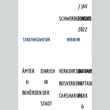
/ JAV
SCHWERBEHINDERTENVERTR
ZENSUS
2022
STADTWEGWEISER
VERKEHR
ÄMTER
EINRICHTUNGEN
VERKEHRSINFORMATIONEN
BAHNVERKEHR
&
IN
BUSVERKEHR
RUFTAXI
BEHÖRDEN
DER
CARSHARING
PARK
STADT
&