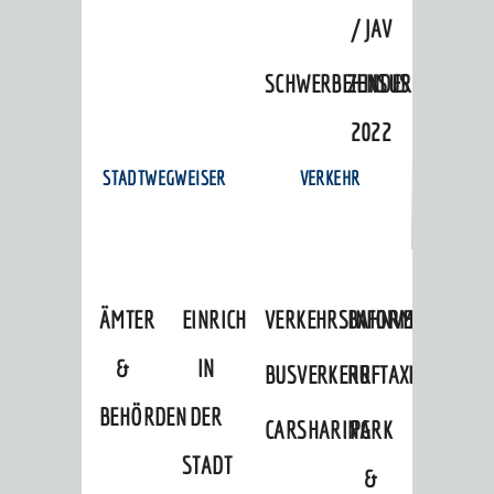
/ JAV
SCHWERBEHINDERTENVERTR
ZENSUS
2022
STADTWEGWEISER
VERKEHR
ÄMTER
EINRICHTUNGEN
VERKEHRSINFORMATIONEN
BAHNVERKEHR
&
IN
BUSVERKEHR
RUFTAXI
BEHÖRDEN
DER
CARSHARING
PARK
STADT
&