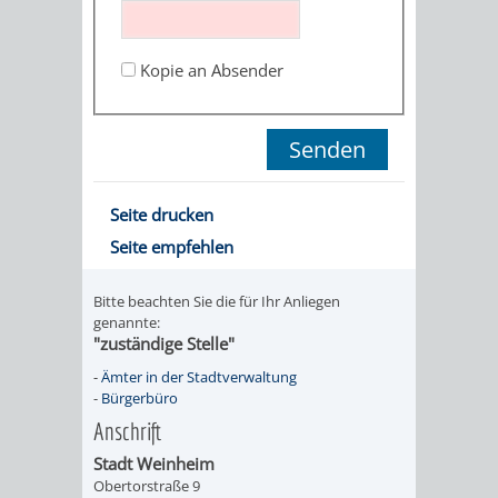
STADTENTWICKLUNG
HILFE
TAGESORDNUNG
BERATUNGSERGEBNI
BERATUNGSERGEBNISSE
Kopie an Absender
MENSCHEN
MENSCHEN
/
MIT
MIT
SITZUNGSUNTERLAGEN
BEHINDERUNG
DEMENZ
UMLEGUNGSAUSSCHUSS
BERATENDE
Seite drucken
MIGRANTEN
BAUHERREN
AUSSCHÜSSE
Seite empfehlen
/
BAUHERRENBERATUNG
GRUNDSTÜCKSWERTERMITTLUNG
BERATUNGSERGEBNISS
Bitte beachten Sie die für Ihr Anliegen
FLÜCHTLINGE
genannte:
RATHAUS
DENKMALSCHUTZ
VERKAUF
"zuständige Stelle"
-
Ämter in der Stadtverwaltung
STÄDTISCHER
AUFGABEN
STEUERVORTEILE
-
Bürgerbüro
Anschrift
BAUPLÄTZE
DER
SATZUNGEN
Stadt Weinheim
BÜRGERMEISTER
ÄMTER
Obertorstraße 9
UNTEREN
VERKAUF
IM