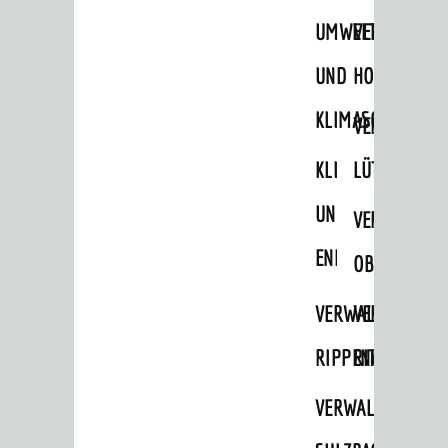
STADTWEGWEISER
UMWELT-
VERWALTUNG
Ämter & Behörden
UND
HOHENSACH
Einrichtungen in der Stadt
KLIMASCHUTZ
VERWALTUNG
VERKEHR
KLIMASCHUTZ
LÜTZELSACH
Verkehrsinformationen
UND
VERWALTUNG
Bahnverkehr
ENERGIEMANAGE
Busverkehr
OBERFLOCKE
Ruftaxi
VERWALTUNGSSTE
VERWALTUNG
Carsharing
RIPPENWEIER
RITSCHWEIE
Park & Ride
VERWALTUNGSSTE
Parken