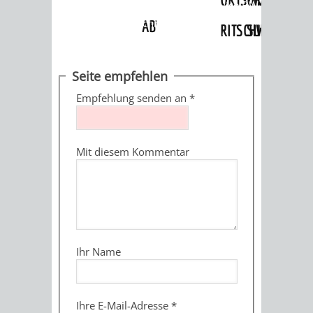
Angebote
»
Dienstleistungen Service BW
»
Verfahrensbeschreibung
ABWASSERBESEITIGUNG
RITSCHWEIER
SULZBACH
BEHÖRDENNUMMER
FAMILIEN
AUSSCHÜSSE
JUGENDGEMEINDE
Seite empfehlen
115
BERATUNG
UND
Empfehlung senden an
*
TAGESORDNUNG
PROJEKTE
UND
BEIRÄTE
/
Mit diesem Kommentar
HILFE
AUSSCHUSS
HAUPTAUSSCHUSS
SITZUNGSUNTERL
KINDER
SENIOREN
FÜR
BERATUNGSERGEBNISS
ABGEORDNETE
UND
TECHNIK,
BETREUUNG
FREIZEITANGEBOTE
KINDER-
STADTRECHT
Ihr Name
JUGENDLICHE
UMWELT
UND
BERATUNG
UND
UND
PFLEGE
UND
JUGENDBEIRAT
Ihre E-Mail-Adresse
*