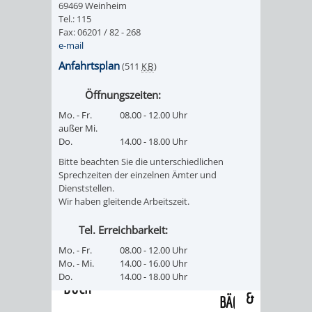
69469 Weinheim
/
AMT
AMT
Tel.: 115
DENKMALSCHUTZBEHÖRDE
STÄDTISCHER
BEREICH
Fax: 06201 / 82 - 268
DEZERNATE
e-mail
FÜR
FÜR
HÄUSER
DENKMALSCHUTZ
Anfahrtsplan
(511
KB
)
BAURECHT
BILDUNG
/
GENEHMIGUNGSVERFAHREN
TAG
Öffnungszeiten:
UND
UND
Mo. - Fr.
08.00 - 12.00 Uhr
LIEGENSCHAFTEN
DES
außer Mi.
DENKMALSCHUTZ
SPORT
Do.
14.00 - 18.00 Uhr
ABWASSERBESEITIGUNG
OFFENEN
Bitte beachten Sie die unterschiedlichen
AMT
AMT
Sprechzeiten der einzelnen Ämter und
DENKMALS
ERSCHLIESSUNGSBEITRAG
Dienststellen.
Wir haben gleitende Arbeitszeit.
FÜR
FÜR
ANTRAGSVERFAHREN
Tel. Erreichbarkeit:
IMMOBILIENWIRT
KULTUR,
Mo. - Fr.
08.00 - 12.00 Uhr
VERMIETE
Mo. - Mi.
14.00 - 16.00 Uhr
TOURISMUS
STABSSTELLE
HOCHBAU
Do.
14.00 - 18.00 Uhr
DOCH
&
BÄDER
(PLANUNG