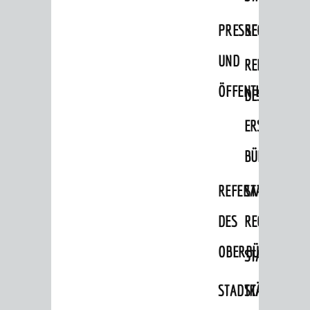
Migranten / Flüchtlinge
PRESSE-
RECHNUNGS
Bauherren
UND
REFERAT
Vermiete doch an deine Stadt
ÖFFENTLICHKEITS
DES
POLITIK & GREMIEN
Oberbürgermeister
ERSTEN
Bürgerinformationssystem
BÜRGERMEIS
Gemeinderat
REFERAT
STABSSTELL
Ortschaftsräte
DES
RECHT
Ausschüsse und Beiräte
OBERBÜRGERMEI
STADTBIBLIO
Jugendgemeinderat
Abgeordnete
STADTKÄMMEREI
STANDESAM
Stadtrecht