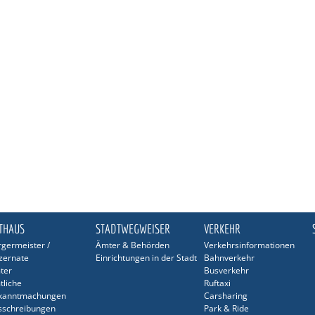
THAUS
STADTWEGWEISER
VERKEHR
germeister /
Ämter & Behörden
Verkehrsinformationen
zernate
Einrichtungen in der Stadt
Bahnverkehr
ter
Busverkehr
tliche
Ruftaxi
kanntmachungen
Carsharing
sschreibungen
Park & Ride