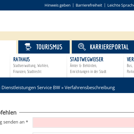
Hinweis geben
Barrierefreiheit
Leichte Sprach
VICE
TOURISMUS
KARRIEREPORTAL
RATHAUS
STADTWEGWEISER
VER
Stadtverwaltung, Wahlen,
Ämter & Behörden,
Bus, 
Finanzen, Stadtrecht
Einrichtungen in der Stadt
Park
»
Dienstleistungen Service BW
»
Verfahrensbeschreibung
fehlen
g senden an
*