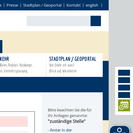
e
Presse
Stadtplan / Geoportal
Kontakt
english
KEHR
STADTPLAN / GEOPORTAL
Bahn, Ruftaxi, Radwege,
Wo finde ich was?
en, Verkehrsplanung
Blick auf Weinheim
Bitte beachten Sie die für
Ihr Anliegen genannte:
"zuständige Stelle"
-
Ämter in der