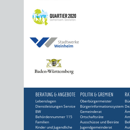
BERATUNG & ANGEBOTE
POLITIK & GREMIEN
RA
Lebenslagen
Oberbürgermeister
Bür
Dienstleistungen Service
Bürgerinformationssystem
De
BW
Gemeinderat
Äm
Behördennummer 115
Ortschaftsräte
Am
Familien
Ausschüsse und Beiräte
Be
Kinder und Jugendliche
Jugendgemeinderat
Au