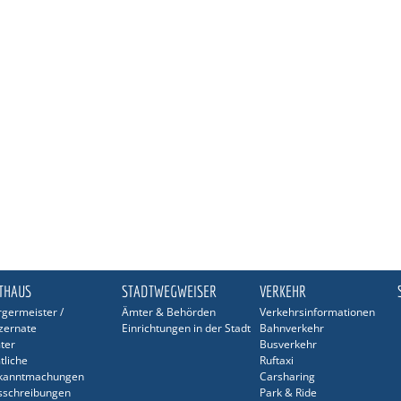
THAUS
STADTWEGWEISER
VERKEHR
germeister /
Ämter & Behörden
Verkehrsinformationen
zernate
Einrichtungen in der Stadt
Bahnverkehr
ter
Busverkehr
tliche
Ruftaxi
kanntmachungen
Carsharing
sschreibungen
Park & Ride