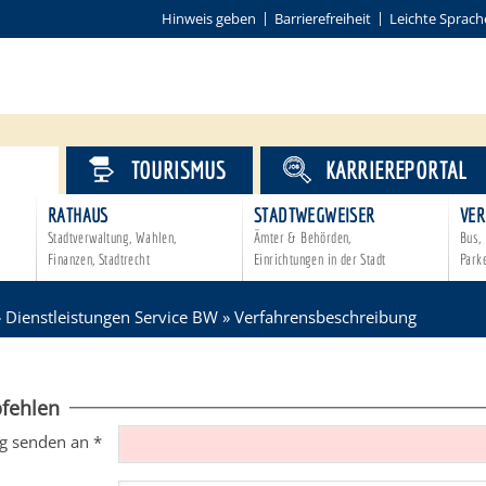
Hinweis geben
Barrierefreiheit
Leichte Sprach
VICE
TOURISMUS
KARRIEREPORTAL
RATHAUS
STADTWEGWEISER
VER
Stadtverwaltung, Wahlen,
Ämter & Behörden,
Bus, 
Finanzen, Stadtrecht
Einrichtungen in der Stadt
Park
»
Dienstleistungen Service BW
»
Verfahrensbeschreibung
fehlen
g senden an
*