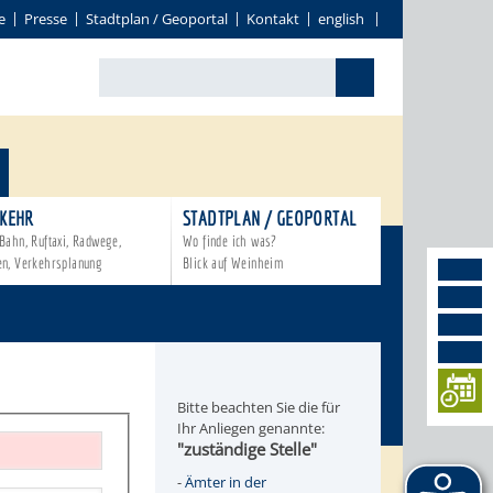
e
Presse
Stadtplan / Geoportal
Kontakt
english
KEHR
STADTPLAN / GEOPORTAL
Bahn, Ruftaxi, Radwege,
Wo finde ich was?
en, Verkehrsplanung
Blick auf Weinheim
Bitte beachten Sie die für
Ihr Anliegen genannte:
"zuständige Stelle"
-
Ämter in der