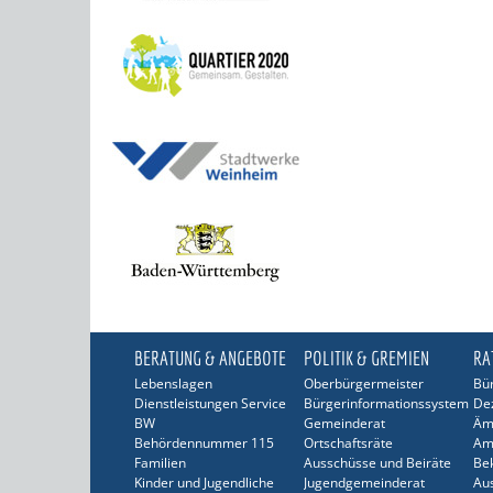
BERATUNG & ANGEBOTE
POLITIK & GREMIEN
RA
Lebenslagen
Oberbürgermeister
Bür
Dienstleistungen Service
Bürgerinformationssystem
De
BW
Gemeinderat
Äm
Behördennummer 115
Ortschaftsräte
Am
Familien
Ausschüsse und Beiräte
Be
Kinder und Jugendliche
Jugendgemeinderat
Au