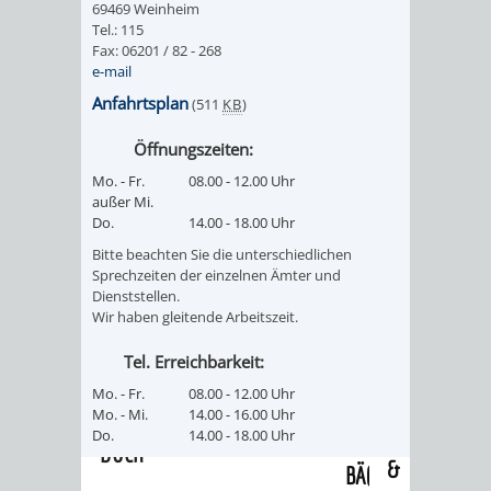
69469 Weinheim
/
AMT
AMT
Tel.: 115
DENKMALSCHUTZBEHÖRDE
STÄDTISCHER
BEREICH
Fax: 06201 / 82 - 268
DEZERNATE
e-mail
FÜR
FÜR
HÄUSER
DENKMALSCHUTZ
Anfahrtsplan
(511
KB
)
BAURECHT
BILDUNG
/
GENEHMIGUNGSVERFAHREN
TAG
Öffnungszeiten:
UND
UND
Mo. - Fr.
08.00 - 12.00 Uhr
LIEGENSCHAFTEN
DES
außer Mi.
DENKMALSCHUTZ
SPORT
Do.
14.00 - 18.00 Uhr
ABWASSERBESEITIGUNG
OFFENEN
Bitte beachten Sie die unterschiedlichen
AMT
AMT
Sprechzeiten der einzelnen Ämter und
DENKMALS
ERSCHLIESSUNGSBEITRAG
Dienststellen.
Wir haben gleitende Arbeitszeit.
FÜR
FÜR
ANTRAGSVERFAHREN
Tel. Erreichbarkeit:
IMMOBILIENWIRT
KULTUR,
Mo. - Fr.
08.00 - 12.00 Uhr
VERMIETE
Mo. - Mi.
14.00 - 16.00 Uhr
TOURISMUS
STABSSTELLE
HOCHBAU
Do.
14.00 - 18.00 Uhr
DOCH
&
BÄDER
(PLANUNG