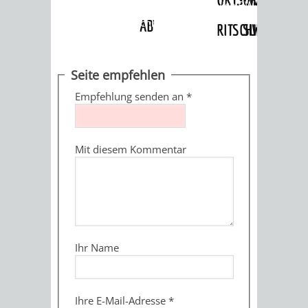
Angebote
»
Dienstleistungen Service BW
»
Verfahrensbeschreibung
ABWASSERBESEITIGUNG
RITSCHWEIER
SULZBACH
BEHÖRDENNUMMER
FAMILIEN
AUSSCHÜSSE
JUGENDGEMEINDE
Seite empfehlen
115
BERATUNG
UND
Empfehlung senden an
*
TAGESORDNUNG
PROJEKTE
UND
BEIRÄTE
/
Mit diesem Kommentar
HILFE
AUSSCHUSS
HAUPTAUSSCHUSS
SITZUNGSUNTERL
KINDER
SENIOREN
FÜR
BERATUNGSERGEBNISS
ABGEORDNETE
UND
TECHNIK,
BETREUUNG
FREIZEITANGEBOTE
KINDER-
STADTRECHT
Ihr Name
JUGENDLICHE
UMWELT
UND
BERATUNG
UND
UND
PFLEGE
UND
JUGENDBEIRAT
Ihre E-Mail-Adresse
*