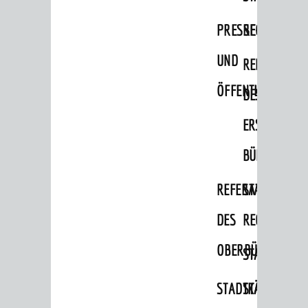
Migranten / Flüchtlinge
PRESSE-
RECHNUNGS
Bauherren
UND
REFERAT
Vermiete doch an deine Stadt
ÖFFENTLICHKEITS
DES
POLITIK & GREMIEN
Oberbürgermeister
ERSTEN
Bürgerinformationssystem
BÜRGERMEIS
Gemeinderat
REFERAT
STABSSTELL
Ortschaftsräte
DES
RECHT
Ausschüsse und Beiräte
OBERBÜRGERMEI
STADTBIBLIO
Jugendgemeinderat
Abgeordnete
STADTKÄMMEREI
STANDESAM
Stadtrecht