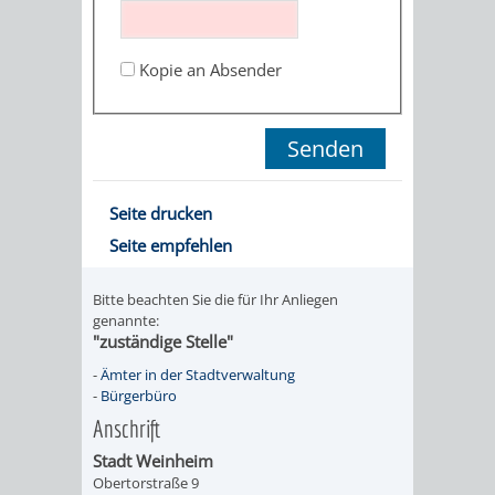
STADTENTWICKLUNG
HILFE
TAGESORDNUNG
BERATUNGSERGEBNI
BERATUNGSERGEBNISSE
Kopie an Absender
MENSCHEN
MENSCHEN
/
MIT
MIT
SITZUNGSUNTERLAGEN
BEHINDERUNG
DEMENZ
UMLEGUNGSAUSSCHUSS
BERATENDE
Seite drucken
MIGRANTEN
BAUHERREN
AUSSCHÜSSE
Seite empfehlen
/
BAUHERRENBERATUNG
GRUNDSTÜCKSWERTERMITTLUNG
BERATUNGSERGEBNISS
Bitte beachten Sie die für Ihr Anliegen
FLÜCHTLINGE
genannte:
RATHAUS
DENKMALSCHUTZ
VERKAUF
"zuständige Stelle"
-
Ämter in der Stadtverwaltung
STÄDTISCHER
AUFGABEN
STEUERVORTEILE
-
Bürgerbüro
Anschrift
BAUPLÄTZE
DER
SATZUNGEN
Stadt Weinheim
BÜRGERMEISTER
ÄMTER
Obertorstraße 9
UNTEREN
VERKAUF
IM