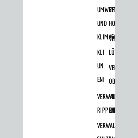
STADTWEGWEISER
UMWELT-
VERWALTUNG
Ämter & Behörden
UND
HOHENSACH
Einrichtungen in der Stadt
KLIMASCHUTZ
VERWALTUNG
VERKEHR
KLIMASCHUTZ
LÜTZELSACH
Verkehrsinformationen
UND
VERWALTUNG
Bahnverkehr
ENERGIEMANAGE
Busverkehr
OBERFLOCKE
Ruftaxi
VERWALTUNGSSTE
VERWALTUNG
Carsharing
RIPPENWEIER
RITSCHWEIE
Park & Ride
VERWALTUNGSSTE
Parken