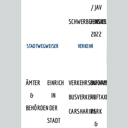
/ JAV
SCHWERBEHINDERTENVERTR
ZENSUS
2022
STADTWEGWEISER
VERKEHR
ÄMTER
EINRICHTUNGEN
VERKEHRSINFORMATIONEN
BAHNVERKEHR
&
IN
BUSVERKEHR
RUFTAXI
BEHÖRDEN
DER
CARSHARING
PARK
STADT
&