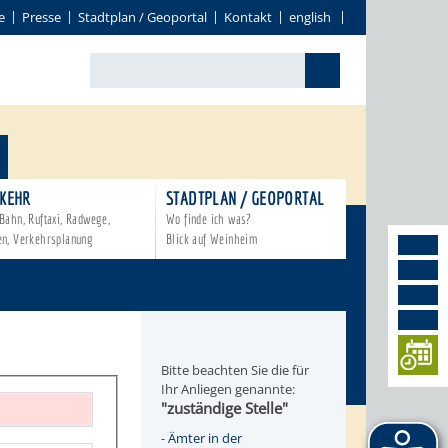
e
Presse
Stadtplan / Geoportal
Kontakt
english
KEHR
STADTPLAN / GEOPORTAL
Bahn, Ruftaxi, Radwege,
Wo finde ich was?
en, Verkehrsplanung
Blick auf Weinheim
Bitte beachten Sie die für
Ihr Anliegen genannte:
"zuständige Stelle"
-
Ämter in der