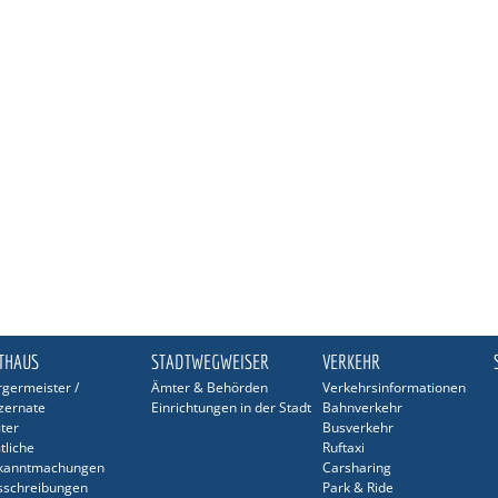
THAUS
STADTWEGWEISER
VERKEHR
germeister /
Ämter & Behörden
Verkehrsinformationen
zernate
Einrichtungen in der Stadt
Bahnverkehr
ter
Busverkehr
tliche
Ruftaxi
kanntmachungen
Carsharing
sschreibungen
Park & Ride