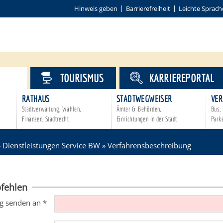
Hinweis geben
Barrierefreiheit
Leichte Sprach
VICE
TOURISMUS
KARRIEREPORTAL
RATHAUS
STADTWEGWEISER
VER
Stadtverwaltung, Wahlen,
Ämter & Behörden,
Bus, 
Finanzen, Stadtrecht
Einrichtungen in der Stadt
Park
»
Dienstleistungen Service BW
»
Verfahrensbeschreibung
fehlen
g senden an
*