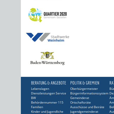
BERATUNG & ANGEBOTE
POLITIK & GREMIEN
RA
Lebenslagen
Oberbürgermeister
Bür
Dienstleistungen Service
Bürgerinformationssystem
De
BW
Gemeinderat
Äm
Behördennummer 115
Ortschaftsräte
Am
Familien
Ausschüsse und Beiräte
Be
Kinder und Jugendliche
Jugendgemeinderat
Au