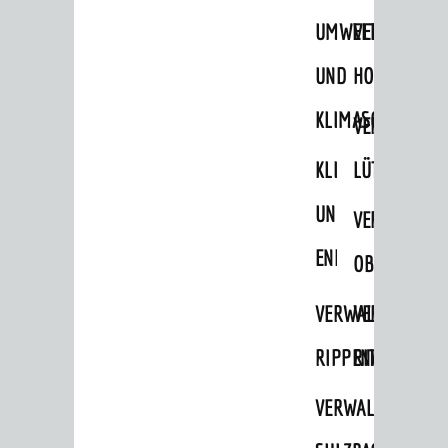
STADTWEGWEISER
UMWELT-
VERWALTUNG
Ämter & Behörden
UND
HOHENSACH
Einrichtungen in der Stadt
KLIMASCHUTZ
VERWALTUNG
VERKEHR
KLIMASCHUTZ
LÜTZELSACH
Verkehrsinformationen
UND
VERWALTUNG
Bahnverkehr
ENERGIEMANAGE
Busverkehr
OBERFLOCKE
Ruftaxi
VERWALTUNGSSTE
VERWALTUNG
Carsharing
RIPPENWEIER
RITSCHWEIE
Park & Ride
VERWALTUNGSSTE
Parken