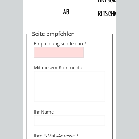
Angebote
»
Dienstleistungen Service BW
»
Verfahrensbeschreibung
ABWASSERBESEITIGUNG
RITSCHWEIER
SULZBACH
BEHÖRDENNUMMER
FAMILIEN
AUSSCHÜSSE
JUGENDGEMEINDE
Seite empfehlen
115
BERATUNG
UND
Empfehlung senden an
*
TAGESORDNUNG
PROJEKTE
UND
BEIRÄTE
/
Mit diesem Kommentar
HILFE
AUSSCHUSS
HAUPTAUSSCHUSS
SITZUNGSUNTERL
KINDER
SENIOREN
FÜR
BERATUNGSERGEBNISS
ABGEORDNETE
UND
TECHNIK,
BETREUUNG
FREIZEITANGEBOTE
KINDER-
STADTRECHT
Ihr Name
JUGENDLICHE
UMWELT
UND
BERATUNG
UND
UND
PFLEGE
UND
JUGENDBEIRAT
Ihre E-Mail-Adresse
*