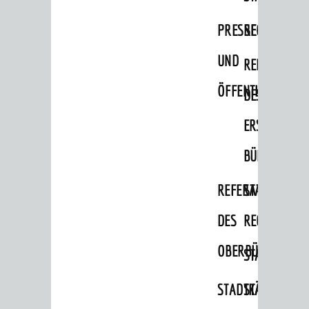
Migranten / Flüchtlinge
PRESSE-
RECHNUNGS
Bauherren
UND
REFERAT
Vermiete doch an deine Stadt
ÖFFENTLICHKEITS
DES
POLITIK & GREMIEN
Oberbürgermeister
ERSTEN
Bürgerinformationssystem
BÜRGERMEIS
Gemeinderat
REFERAT
STABSSTELL
Ortschaftsräte
DES
RECHT
Ausschüsse und Beiräte
OBERBÜRGERMEI
STADTBIBLIO
Jugendgemeinderat
Abgeordnete
STADTKÄMMEREI
STANDESAM
Stadtrecht