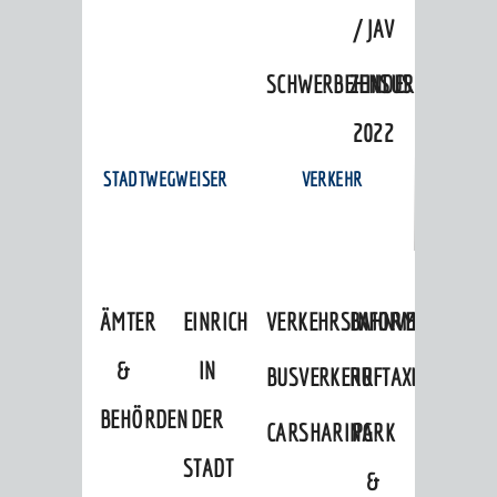
/ JAV
SCHWERBEHINDERTENVERTR
ZENSUS
2022
STADTWEGWEISER
VERKEHR
ÄMTER
EINRICHTUNGEN
VERKEHRSINFORMATIONEN
BAHNVERKEHR
&
IN
BUSVERKEHR
RUFTAXI
BEHÖRDEN
DER
CARSHARING
PARK
STADT
&