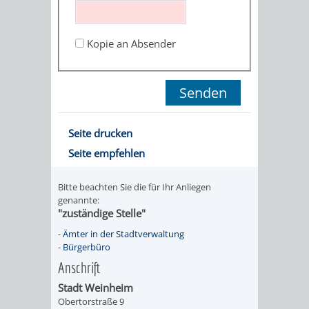
STADTENTWICKLUNG
HILFE
TAGESORDNUNG
BERATUNGSERGEBNI
BERATUNGSERGEBNISSE
Kopie an Absender
MENSCHEN
MENSCHEN
/
MIT
MIT
SITZUNGSUNTERLAGEN
BEHINDERUNG
DEMENZ
UMLEGUNGSAUSSCHUSS
BERATENDE
Seite drucken
MIGRANTEN
BAUHERREN
AUSSCHÜSSE
Seite empfehlen
/
BAUHERRENBERATUNG
GRUNDSTÜCKSWERTERMITTLUNG
BERATUNGSERGEBNISS
Bitte beachten Sie die für Ihr Anliegen
FLÜCHTLINGE
genannte:
RATHAUS
DENKMALSCHUTZ
VERKAUF
"zuständige Stelle"
-
Ämter in der Stadtverwaltung
STÄDTISCHER
AUFGABEN
STEUERVORTEILE
-
Bürgerbüro
Anschrift
BAUPLÄTZE
DER
SATZUNGEN
Stadt Weinheim
BÜRGERMEISTER
ÄMTER
Obertorstraße 9
UNTEREN
VERKAUF
IM