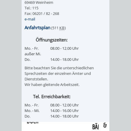
69469 Weinheim
/
AMT
AMT
Tel.: 115
DENKMALSCHUTZBEHÖRDE
STÄDTISCHER
BEREICH
Fax: 06201 / 82 - 268
DEZERNATE
e-mail
FÜR
FÜR
HÄUSER
DENKMALSCHUTZ
Anfahrtsplan
(511
KB
)
BAURECHT
BILDUNG
/
GENEHMIGUNGSVERFAHREN
TAG
Öffnungszeiten:
UND
UND
Mo. - Fr.
08.00 - 12.00 Uhr
LIEGENSCHAFTEN
DES
außer Mi.
DENKMALSCHUTZ
SPORT
Do.
14.00 - 18.00 Uhr
ABWASSERBESEITIGUNG
OFFENEN
Bitte beachten Sie die unterschiedlichen
AMT
AMT
Sprechzeiten der einzelnen Ämter und
DENKMALS
ERSCHLIESSUNGSBEITRAG
Dienststellen.
Wir haben gleitende Arbeitszeit.
FÜR
FÜR
ANTRAGSVERFAHREN
Tel. Erreichbarkeit:
IMMOBILIENWIRT
KULTUR,
Mo. - Fr.
08.00 - 12.00 Uhr
VERMIETE
Mo. - Mi.
14.00 - 16.00 Uhr
TOURISMUS
STABSSTELLE
HOCHBAU
Do.
14.00 - 18.00 Uhr
DOCH
&
BÄDER
(PLANUNG