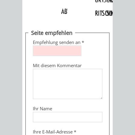
Angebote
»
Dienstleistungen Service BW
»
Verfahrensbeschreibung
ABWASSERBESEITIGUNG
RITSCHWEIER
SULZBACH
BEHÖRDENNUMMER
FAMILIEN
AUSSCHÜSSE
JUGENDGEMEINDE
Seite empfehlen
115
BERATUNG
UND
Empfehlung senden an
*
TAGESORDNUNG
PROJEKTE
UND
BEIRÄTE
/
Mit diesem Kommentar
HILFE
AUSSCHUSS
HAUPTAUSSCHUSS
SITZUNGSUNTERL
KINDER
SENIOREN
FÜR
BERATUNGSERGEBNISS
ABGEORDNETE
UND
TECHNIK,
BETREUUNG
FREIZEITANGEBOTE
KINDER-
STADTRECHT
Ihr Name
JUGENDLICHE
UMWELT
UND
BERATUNG
UND
UND
PFLEGE
UND
JUGENDBEIRAT
Ihre E-Mail-Adresse
*