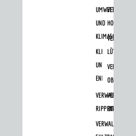
STADTWEGWEISER
UMWELT-
VERWALTUNG
Ämter & Behörden
UND
HOHENSACH
Einrichtungen in der Stadt
KLIMASCHUTZ
VERWALTUNG
VERKEHR
KLIMASCHUTZ
LÜTZELSACH
Verkehrsinformationen
UND
VERWALTUNG
Bahnverkehr
ENERGIEMANAGE
Busverkehr
OBERFLOCKE
Ruftaxi
VERWALTUNGSSTE
VERWALTUNG
Carsharing
RIPPENWEIER
RITSCHWEIE
Park & Ride
VERWALTUNGSSTE
Parken