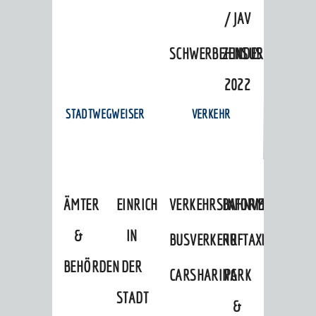
/ JAV
SCHWERBEHINDERTENVERTR
ZENSUS
2022
STADTWEGWEISER
VERKEHR
ÄMTER
EINRICHTUNGEN
VERKEHRSINFORMATIONEN
BAHNVERKEHR
&
IN
BUSVERKEHR
RUFTAXI
BEHÖRDEN
DER
CARSHARING
PARK
STADT
&