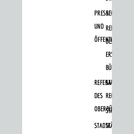
Migranten / Flüchtlinge
PRESSE-
RECHNUNGS
Bauherren
UND
REFERAT
Vermiete doch an deine Stadt
ÖFFENTLICHKEITS
DES
POLITIK & GREMIEN
Oberbürgermeister
ERSTEN
Bürgerinformationssystem
BÜRGERMEIS
Gemeinderat
REFERAT
STABSSTELL
Ortschaftsräte
DES
RECHT
Ausschüsse und Beiräte
OBERBÜRGERMEI
STADTBIBLIO
Jugendgemeinderat
Abgeordnete
STADTKÄMMEREI
STANDESAM
Stadtrecht