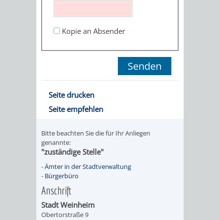
STADTENTWICKLUNG
HILFE
TAGESORDNUNG
BERATUNGSERGEBNI
BERATUNGSERGEBNISSE
Kopie an Absender
MENSCHEN
MENSCHEN
/
MIT
MIT
SITZUNGSUNTERLAGEN
BEHINDERUNG
DEMENZ
UMLEGUNGSAUSSCHUSS
BERATENDE
Seite drucken
MIGRANTEN
BAUHERREN
AUSSCHÜSSE
Seite empfehlen
/
BAUHERRENBERATUNG
GRUNDSTÜCKSWERTERMITTLUNG
BERATUNGSERGEBNISS
Bitte beachten Sie die für Ihr Anliegen
FLÜCHTLINGE
genannte:
RATHAUS
DENKMALSCHUTZ
VERKAUF
"zuständige Stelle"
-
Ämter in der Stadtverwaltung
STÄDTISCHER
AUFGABEN
STEUERVORTEILE
-
Bürgerbüro
Anschrift
BAUPLÄTZE
DER
SATZUNGEN
Stadt Weinheim
BÜRGERMEISTER
ÄMTER
Obertorstraße 9
UNTEREN
VERKAUF
IM