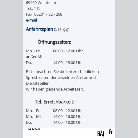
69469 Weinheim
/
AMT
AMT
Tel.: 115
DENKMALSCHUTZBEHÖRDE
STÄDTISCHER
BEREICH
Fax: 06201 / 82 - 268
DEZERNATE
e-mail
FÜR
FÜR
HÄUSER
DENKMALSCHUTZ
Anfahrtsplan
(511
KB
)
BAURECHT
BILDUNG
/
GENEHMIGUNGSVERFAHREN
TAG
Öffnungszeiten:
UND
UND
Mo. - Fr.
08.00 - 12.00 Uhr
LIEGENSCHAFTEN
DES
außer Mi.
DENKMALSCHUTZ
SPORT
Do.
14.00 - 18.00 Uhr
ABWASSERBESEITIGUNG
OFFENEN
Bitte beachten Sie die unterschiedlichen
AMT
AMT
Sprechzeiten der einzelnen Ämter und
DENKMALS
ERSCHLIESSUNGSBEITRAG
Dienststellen.
Wir haben gleitende Arbeitszeit.
FÜR
FÜR
ANTRAGSVERFAHREN
Tel. Erreichbarkeit:
IMMOBILIENWIRT
KULTUR,
Mo. - Fr.
08.00 - 12.00 Uhr
VERMIETE
Mo. - Mi.
14.00 - 16.00 Uhr
TOURISMUS
STABSSTELLE
HOCHBAU
Do.
14.00 - 18.00 Uhr
DOCH
&
BÄDER
(PLANUNG