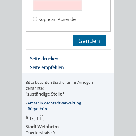
STADTENTWICKLUNG
HILFE
TAGESORDNUNG
BERATUNGSERGEBNI
BERATUNGSERGEBNISSE
Kopie an Absender
MENSCHEN
MENSCHEN
/
MIT
MIT
SITZUNGSUNTERLAGEN
BEHINDERUNG
DEMENZ
UMLEGUNGSAUSSCHUSS
BERATENDE
Seite drucken
MIGRANTEN
BAUHERREN
AUSSCHÜSSE
Seite empfehlen
/
BAUHERRENBERATUNG
GRUNDSTÜCKSWERTERMITTLUNG
BERATUNGSERGEBNISS
Bitte beachten Sie die für Ihr Anliegen
FLÜCHTLINGE
genannte:
RATHAUS
DENKMALSCHUTZ
VERKAUF
"zuständige Stelle"
-
Ämter in der Stadtverwaltung
STÄDTISCHER
AUFGABEN
STEUERVORTEILE
-
Bürgerbüro
Anschrift
BAUPLÄTZE
DER
SATZUNGEN
Stadt Weinheim
BÜRGERMEISTER
ÄMTER
Obertorstraße 9
UNTEREN
VERKAUF
IM