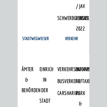
/ JAV
SCHWERBEHINDERTENVERTR
ZENSUS
2022
STADTWEGWEISER
VERKEHR
ÄMTER
EINRICHTUNGEN
VERKEHRSINFORMATIONEN
BAHNVERKEHR
&
IN
BUSVERKEHR
RUFTAXI
BEHÖRDEN
DER
CARSHARING
PARK
STADT
&