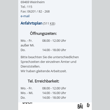
69469 Weinheim
/
AMT
AMT
Tel.: 115
DENKMALSCHUTZBEHÖRDE
STÄDTISCHER
BEREICH
Fax: 06201 / 82 - 268
DEZERNATE
e-mail
FÜR
FÜR
HÄUSER
DENKMALSCHUTZ
Anfahrtsplan
(511
KB
)
BAURECHT
BILDUNG
/
GENEHMIGUNGSVERFAHREN
TAG
Öffnungszeiten:
UND
UND
Mo. - Fr.
08.00 - 12.00 Uhr
LIEGENSCHAFTEN
DES
außer Mi.
DENKMALSCHUTZ
SPORT
Do.
14.00 - 18.00 Uhr
ABWASSERBESEITIGUNG
OFFENEN
Bitte beachten Sie die unterschiedlichen
AMT
AMT
Sprechzeiten der einzelnen Ämter und
DENKMALS
ERSCHLIESSUNGSBEITRAG
Dienststellen.
Wir haben gleitende Arbeitszeit.
FÜR
FÜR
ANTRAGSVERFAHREN
Tel. Erreichbarkeit:
IMMOBILIENWIRT
KULTUR,
Mo. - Fr.
08.00 - 12.00 Uhr
VERMIETE
Mo. - Mi.
14.00 - 16.00 Uhr
TOURISMUS
STABSSTELLE
HOCHBAU
Do.
14.00 - 18.00 Uhr
DOCH
&
BÄDER
(PLANUNG