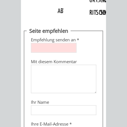
Angebote
»
Dienstleistungen Service BW
»
Verfahrensbeschreibung
ABWASSERBESEITIGUNG
RITSCHWEIER
SULZBACH
BEHÖRDENNUMMER
FAMILIEN
AUSSCHÜSSE
JUGENDGEMEINDE
Seite empfehlen
115
BERATUNG
UND
Empfehlung senden an
*
TAGESORDNUNG
PROJEKTE
UND
BEIRÄTE
/
Mit diesem Kommentar
HILFE
AUSSCHUSS
HAUPTAUSSCHUSS
SITZUNGSUNTERL
KINDER
SENIOREN
FÜR
BERATUNGSERGEBNISS
ABGEORDNETE
UND
TECHNIK,
BETREUUNG
FREIZEITANGEBOTE
KINDER-
STADTRECHT
Ihr Name
JUGENDLICHE
UMWELT
UND
BERATUNG
UND
UND
PFLEGE
UND
JUGENDBEIRAT
Ihre E-Mail-Adresse
*