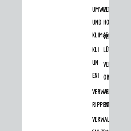
STADTWEGWEISER
UMWELT-
VERWALTUNG
Ämter & Behörden
UND
HOHENSACH
Einrichtungen in der Stadt
KLIMASCHUTZ
VERWALTUNG
VERKEHR
KLIMASCHUTZ
LÜTZELSACH
Verkehrsinformationen
UND
VERWALTUNG
Bahnverkehr
ENERGIEMANAGE
Busverkehr
OBERFLOCKE
Ruftaxi
VERWALTUNGSSTE
VERWALTUNG
Carsharing
RIPPENWEIER
RITSCHWEIE
Park & Ride
VERWALTUNGSSTE
Parken