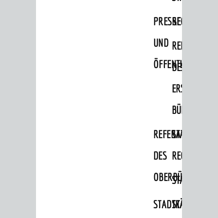
Migranten / Flüchtlinge
PRESSE-
RECHNUNGS
Bauherren
UND
REFERAT
Vermiete doch an deine Stadt
ÖFFENTLICHKEITS
DES
POLITIK & GREMIEN
Oberbürgermeister
ERSTEN
Bürgerinformationssystem
BÜRGERMEIS
Gemeinderat
REFERAT
STABSSTELL
Ortschaftsräte
DES
RECHT
Ausschüsse und Beiräte
OBERBÜRGERMEI
STADTBIBLIO
Jugendgemeinderat
Abgeordnete
STADTKÄMMEREI
STANDESAM
Stadtrecht