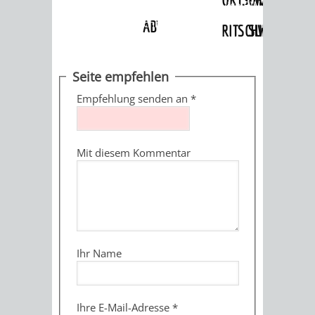
Angebote
»
Dienstleistungen Service BW
»
Verfahrensbeschreibung
ABWASSERBESEITIGUNG
RITSCHWEIER
SULZBACH
BEHÖRDENNUMMER
FAMILIEN
AUSSCHÜSSE
JUGENDGEMEINDE
Seite empfehlen
115
BERATUNG
UND
Empfehlung senden an
*
TAGESORDNUNG
PROJEKTE
UND
BEIRÄTE
/
Mit diesem Kommentar
HILFE
AUSSCHUSS
HAUPTAUSSCHUSS
SITZUNGSUNTERL
KINDER
SENIOREN
FÜR
BERATUNGSERGEBNISS
ABGEORDNETE
UND
TECHNIK,
BETREUUNG
FREIZEITANGEBOTE
KINDER-
STADTRECHT
Ihr Name
JUGENDLICHE
UMWELT
UND
BERATUNG
UND
UND
PFLEGE
UND
JUGENDBEIRAT
Ihre E-Mail-Adresse
*