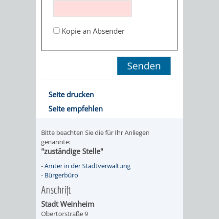
STADTENTWICKLUNG
HILFE
TAGESORDNUNG
BERATUNGSERGEBNI
BERATUNGSERGEBNISSE
Kopie an Absender
MENSCHEN
MENSCHEN
/
MIT
MIT
SITZUNGSUNTERLAGEN
BEHINDERUNG
DEMENZ
UMLEGUNGSAUSSCHUSS
BERATENDE
Seite drucken
MIGRANTEN
BAUHERREN
AUSSCHÜSSE
Seite empfehlen
/
BAUHERRENBERATUNG
GRUNDSTÜCKSWERTERMITTLUNG
BERATUNGSERGEBNISS
Bitte beachten Sie die für Ihr Anliegen
FLÜCHTLINGE
genannte:
RATHAUS
DENKMALSCHUTZ
VERKAUF
"zuständige Stelle"
-
Ämter in der Stadtverwaltung
STÄDTISCHER
AUFGABEN
STEUERVORTEILE
-
Bürgerbüro
Anschrift
BAUPLÄTZE
DER
SATZUNGEN
Stadt Weinheim
BÜRGERMEISTER
ÄMTER
Obertorstraße 9
UNTEREN
VERKAUF
IM