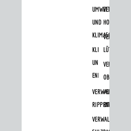
STADTWEGWEISER
UMWELT-
VERWALTUNG
Ämter & Behörden
UND
HOHENSACH
Einrichtungen in der Stadt
KLIMASCHUTZ
VERWALTUNG
VERKEHR
KLIMASCHUTZ
LÜTZELSACH
Verkehrsinformationen
UND
VERWALTUNG
Bahnverkehr
ENERGIEMANAGE
Busverkehr
OBERFLOCKE
Ruftaxi
VERWALTUNGSSTE
VERWALTUNG
Carsharing
RIPPENWEIER
RITSCHWEIE
Park & Ride
VERWALTUNGSSTE
Parken