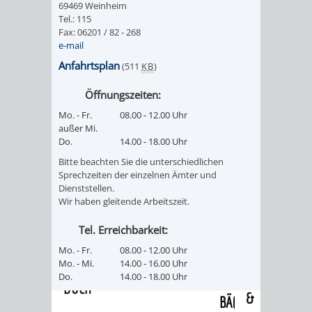
69469 Weinheim
/
AMT
AMT
Tel.: 115
DENKMALSCHUTZBEHÖRDE
STÄDTISCHER
BEREICH
Fax: 06201 / 82 - 268
DEZERNATE
e-mail
FÜR
FÜR
HÄUSER
DENKMALSCHUTZ
Anfahrtsplan
(511
KB
)
BAURECHT
BILDUNG
/
GENEHMIGUNGSVERFAHREN
TAG
Öffnungszeiten:
UND
UND
Mo. - Fr.
08.00 - 12.00 Uhr
LIEGENSCHAFTEN
DES
außer Mi.
DENKMALSCHUTZ
SPORT
Do.
14.00 - 18.00 Uhr
ABWASSERBESEITIGUNG
OFFENEN
Bitte beachten Sie die unterschiedlichen
AMT
AMT
Sprechzeiten der einzelnen Ämter und
DENKMALS
ERSCHLIESSUNGSBEITRAG
Dienststellen.
Wir haben gleitende Arbeitszeit.
FÜR
FÜR
ANTRAGSVERFAHREN
Tel. Erreichbarkeit:
IMMOBILIENWIRT
KULTUR,
Mo. - Fr.
08.00 - 12.00 Uhr
VERMIETE
Mo. - Mi.
14.00 - 16.00 Uhr
TOURISMUS
STABSSTELLE
HOCHBAU
Do.
14.00 - 18.00 Uhr
DOCH
&
BÄDER
(PLANUNG