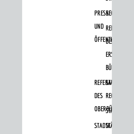
Migranten / Flüchtlinge
PRESSE-
RECHNUNGS
Bauherren
UND
REFERAT
Vermiete doch an deine Stadt
ÖFFENTLICHKEITS
DES
POLITIK & GREMIEN
Oberbürgermeister
ERSTEN
Bürgerinformationssystem
BÜRGERMEIS
Gemeinderat
REFERAT
STABSSTELL
Ortschaftsräte
DES
RECHT
Ausschüsse und Beiräte
OBERBÜRGERMEI
STADTBIBLIO
Jugendgemeinderat
Abgeordnete
STADTKÄMMEREI
STANDESAM
Stadtrecht