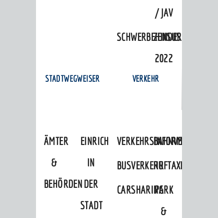
/ JAV
SCHWERBEHINDERTENVERTR
ZENSUS
2022
STADTWEGWEISER
VERKEHR
ÄMTER
EINRICHTUNGEN
VERKEHRSINFORMATIONEN
BAHNVERKEHR
&
IN
BUSVERKEHR
RUFTAXI
BEHÖRDEN
DER
CARSHARING
PARK
STADT
&