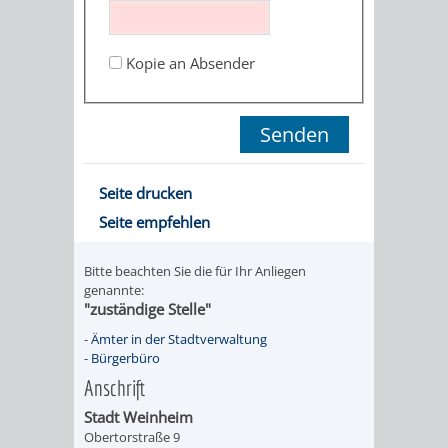
STADTENTWICKLUNG
HILFE
TAGESORDNUNG
BERATUNGSERGEBNI
BERATUNGSERGEBNISSE
Kopie an Absender
MENSCHEN
MENSCHEN
/
MIT
MIT
SITZUNGSUNTERLAGEN
BEHINDERUNG
DEMENZ
UMLEGUNGSAUSSCHUSS
BERATENDE
Seite drucken
MIGRANTEN
BAUHERREN
AUSSCHÜSSE
Seite empfehlen
/
BAUHERRENBERATUNG
GRUNDSTÜCKSWERTERMITTLUNG
BERATUNGSERGEBNISS
Bitte beachten Sie die für Ihr Anliegen
FLÜCHTLINGE
genannte:
RATHAUS
DENKMALSCHUTZ
VERKAUF
"zuständige Stelle"
-
Ämter in der Stadtverwaltung
STÄDTISCHER
AUFGABEN
STEUERVORTEILE
-
Bürgerbüro
Anschrift
BAUPLÄTZE
DER
SATZUNGEN
Stadt Weinheim
BÜRGERMEISTER
ÄMTER
Obertorstraße 9
UNTEREN
VERKAUF
IM