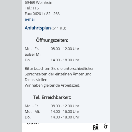
69469 Weinheim
/
AMT
AMT
Tel.: 115
DENKMALSCHUTZBEHÖRDE
STÄDTISCHER
BEREICH
Fax: 06201 / 82 - 268
DEZERNATE
e-mail
FÜR
FÜR
HÄUSER
DENKMALSCHUTZ
Anfahrtsplan
(511
KB
)
BAURECHT
BILDUNG
/
GENEHMIGUNGSVERFAHREN
TAG
Öffnungszeiten:
UND
UND
Mo. - Fr.
08.00 - 12.00 Uhr
LIEGENSCHAFTEN
DES
außer Mi.
DENKMALSCHUTZ
SPORT
Do.
14.00 - 18.00 Uhr
ABWASSERBESEITIGUNG
OFFENEN
Bitte beachten Sie die unterschiedlichen
AMT
AMT
Sprechzeiten der einzelnen Ämter und
DENKMALS
ERSCHLIESSUNGSBEITRAG
Dienststellen.
Wir haben gleitende Arbeitszeit.
FÜR
FÜR
ANTRAGSVERFAHREN
Tel. Erreichbarkeit:
IMMOBILIENWIRT
KULTUR,
Mo. - Fr.
08.00 - 12.00 Uhr
VERMIETE
Mo. - Mi.
14.00 - 16.00 Uhr
TOURISMUS
STABSSTELLE
HOCHBAU
Do.
14.00 - 18.00 Uhr
DOCH
&
BÄDER
(PLANUNG