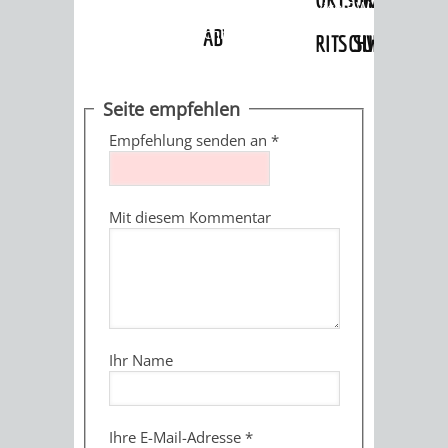
Angebote
»
Dienstleistungen Service BW
»
Verfahrensbeschreibung
ABWASSERBESEITIGUNG
RITSCHWEIER
SULZBACH
BEHÖRDENNUMMER
FAMILIEN
AUSSCHÜSSE
JUGENDGEMEINDE
Seite empfehlen
115
BERATUNG
UND
Empfehlung senden an
*
TAGESORDNUNG
PROJEKTE
UND
BEIRÄTE
/
Mit diesem Kommentar
HILFE
AUSSCHUSS
HAUPTAUSSCHUSS
SITZUNGSUNTERL
KINDER
SENIOREN
FÜR
BERATUNGSERGEBNISS
ABGEORDNETE
UND
TECHNIK,
BETREUUNG
FREIZEITANGEBOTE
KINDER-
STADTRECHT
Ihr Name
JUGENDLICHE
UMWELT
UND
BERATUNG
UND
UND
PFLEGE
UND
JUGENDBEIRAT
Ihre E-Mail-Adresse
*