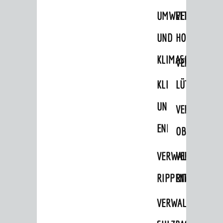
STADTWEGWEISER
UMWELT-
VERWALTUNG
Ämter & Behörden
UND
HOHENSACH
Einrichtungen in der Stadt
KLIMASCHUTZ
VERWALTUNG
VERKEHR
KLIMASCHUTZ
LÜTZELSACH
Verkehrsinformationen
UND
VERWALTUNG
Bahnverkehr
ENERGIEMANAGE
Busverkehr
OBERFLOCKE
Ruftaxi
VERWALTUNGSSTE
VERWALTUNG
Carsharing
RIPPENWEIER
RITSCHWEIE
Park & Ride
VERWALTUNGSSTE
Parken