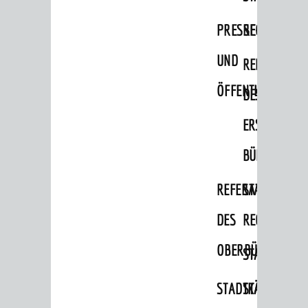
Migranten / Flüchtlinge
PRESSE-
RECHNUNGS
Bauherren
UND
REFERAT
Vermiete doch an deine Stadt
ÖFFENTLICHKEITS
DES
POLITIK & GREMIEN
Oberbürgermeister
ERSTEN
Bürgerinformationssystem
BÜRGERMEIS
Gemeinderat
REFERAT
STABSSTELL
Ortschaftsräte
DES
RECHT
Ausschüsse und Beiräte
OBERBÜRGERMEI
STADTBIBLIO
Jugendgemeinderat
Abgeordnete
STADTKÄMMEREI
STANDESAM
Stadtrecht