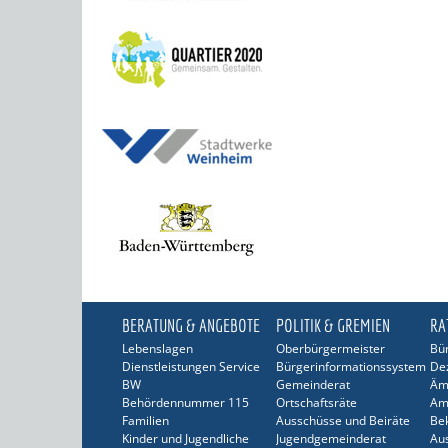
BERATUNG & ANGEBOTE
POLITIK & GREMIEN
RA
Lebenslagen
Oberbürgermeister
Bür
Dienstleistungen Service
Bürgerinformationssystem
De
BW
Gemeinderat
Äm
Behördennummer 115
Ortschaftsräte
Am
Familien
Ausschüsse und Beiräte
Be
Kinder und Jugendliche
Jugendgemeinderat
Au