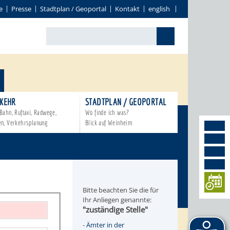
e
Presse
Stadtplan / Geoportal
Kontakt
english
KEHR
STADTPLAN / GEOPORTAL
Bahn, Ruftaxi, Radwege,
Wo finde ich was?
en, Verkehrsplanung
Blick auf Weinheim
Bitte beachten Sie die für
Ihr Anliegen genannte:
"zuständige Stelle"
-
Ämter in der