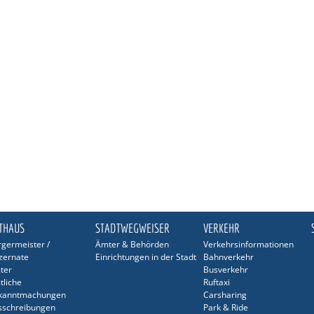
THAUS
STADTWEGWEISER
VERKEHR
germeister /
Ämter & Behörden
Verkehrsinformationen
zernate
Einrichtungen in der Stadt
Bahnverkehr
ter
Busverkehr
tliche
Ruftaxi
kanntmachungen
Carsharing
sschreibungen
Park & Ride