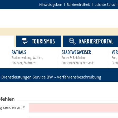
Hinweis geben
Barrierefreiheit
Leichte Sprach
VICE
TOURISMUS
KARRIEREPORTAL
RATHAUS
STADTWEGWEISER
VER
Stadtverwaltung, Wahlen,
Ämter & Behörden,
Bus, 
Finanzen, Stadtrecht
Einrichtungen in der Stadt
Park
»
Dienstleistungen Service BW
»
Verfahrensbeschreibung
fehlen
g senden an
*