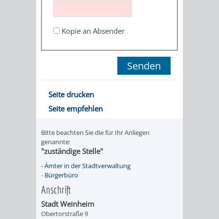
STADTENTWICKLUNG
HILFE
TAGESORDNUNG
BERATUNGSERGEBNI
BERATUNGSERGEBNISSE
Kopie an Absender
MENSCHEN
MENSCHEN
/
MIT
MIT
SITZUNGSUNTERLAGEN
BEHINDERUNG
DEMENZ
UMLEGUNGSAUSSCHUSS
BERATENDE
Seite drucken
MIGRANTEN
BAUHERREN
AUSSCHÜSSE
Seite empfehlen
/
BAUHERRENBERATUNG
GRUNDSTÜCKSWERTERMITTLUNG
BERATUNGSERGEBNISS
Bitte beachten Sie die für Ihr Anliegen
FLÜCHTLINGE
genannte:
RATHAUS
DENKMALSCHUTZ
VERKAUF
"zuständige Stelle"
-
Ämter in der Stadtverwaltung
STÄDTISCHER
AUFGABEN
STEUERVORTEILE
-
Bürgerbüro
Anschrift
BAUPLÄTZE
DER
SATZUNGEN
Stadt Weinheim
BÜRGERMEISTER
ÄMTER
Obertorstraße 9
UNTEREN
VERKAUF
IM