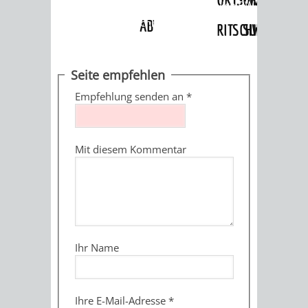
Angebote
»
Dienstleistungen Service BW
»
Verfahrensbeschreibung
ABWASSERBESEITIGUNG
RITSCHWEIER
SULZBACH
BEHÖRDENNUMMER
FAMILIEN
AUSSCHÜSSE
JUGENDGEMEINDE
Seite empfehlen
115
BERATUNG
UND
Empfehlung senden an
*
TAGESORDNUNG
PROJEKTE
UND
BEIRÄTE
/
Mit diesem Kommentar
HILFE
AUSSCHUSS
HAUPTAUSSCHUSS
SITZUNGSUNTERL
KINDER
SENIOREN
FÜR
BERATUNGSERGEBNISS
ABGEORDNETE
UND
TECHNIK,
BETREUUNG
FREIZEITANGEBOTE
KINDER-
STADTRECHT
Ihr Name
JUGENDLICHE
UMWELT
UND
BERATUNG
UND
UND
PFLEGE
UND
JUGENDBEIRAT
Ihre E-Mail-Adresse
*