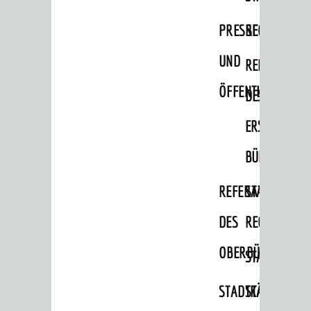
Migranten / Flüchtlinge
PRESSE-
RECHNUNGS
Bauherren
UND
REFERAT
Vermiete doch an deine Stadt
ÖFFENTLICHKEITS
DES
POLITIK & GREMIEN
Oberbürgermeister
ERSTEN
Bürgerinformationssystem
BÜRGERMEIS
Gemeinderat
REFERAT
STABSSTELL
Ortschaftsräte
DES
RECHT
Ausschüsse und Beiräte
OBERBÜRGERMEI
STADTBIBLIO
Jugendgemeinderat
Abgeordnete
STADTKÄMMEREI
STANDESAM
Stadtrecht