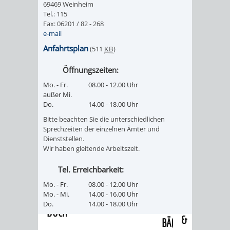
69469 Weinheim
/
AMT
AMT
Tel.: 115
DENKMALSCHUTZBEHÖRDE
STÄDTISCHER
BEREICH
Fax: 06201 / 82 - 268
DEZERNATE
e-mail
FÜR
FÜR
HÄUSER
DENKMALSCHUTZ
Anfahrtsplan
(511
KB
)
BAURECHT
BILDUNG
/
GENEHMIGUNGSVERFAHREN
TAG
Öffnungszeiten:
UND
UND
Mo. - Fr.
08.00 - 12.00 Uhr
LIEGENSCHAFTEN
DES
außer Mi.
DENKMALSCHUTZ
SPORT
Do.
14.00 - 18.00 Uhr
ABWASSERBESEITIGUNG
OFFENEN
Bitte beachten Sie die unterschiedlichen
AMT
AMT
Sprechzeiten der einzelnen Ämter und
DENKMALS
ERSCHLIESSUNGSBEITRAG
Dienststellen.
Wir haben gleitende Arbeitszeit.
FÜR
FÜR
ANTRAGSVERFAHREN
Tel. Erreichbarkeit:
IMMOBILIENWIRT
KULTUR,
Mo. - Fr.
08.00 - 12.00 Uhr
VERMIETE
Mo. - Mi.
14.00 - 16.00 Uhr
TOURISMUS
STABSSTELLE
HOCHBAU
Do.
14.00 - 18.00 Uhr
DOCH
&
BÄDER
(PLANUNG