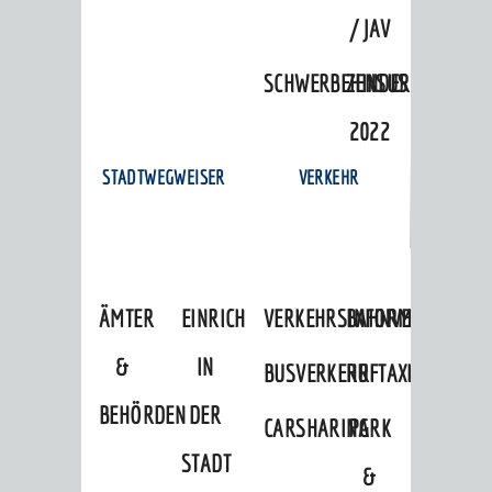
/ JAV
SCHWERBEHINDERTENVERTR
ZENSUS
2022
STADTWEGWEISER
VERKEHR
ÄMTER
EINRICHTUNGEN
VERKEHRSINFORMATIONEN
BAHNVERKEHR
&
IN
BUSVERKEHR
RUFTAXI
BEHÖRDEN
DER
CARSHARING
PARK
STADT
&