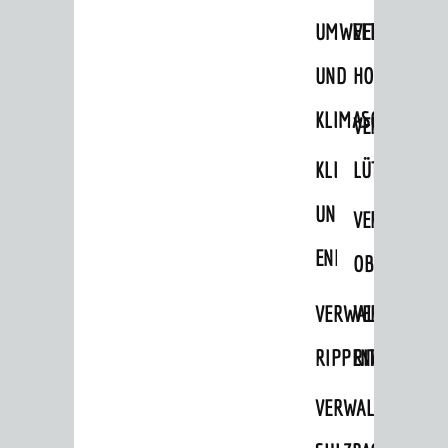
STADTWEGWEISER
UMWELT-
VERWALTUNG
Ämter & Behörden
UND
HOHENSACH
Einrichtungen in der Stadt
KLIMASCHUTZ
VERWALTUNG
VERKEHR
KLIMASCHUTZ
LÜTZELSACH
Verkehrsinformationen
UND
VERWALTUNG
Bahnverkehr
ENERGIEMANAGE
Busverkehr
OBERFLOCKE
Ruftaxi
VERWALTUNGSSTE
VERWALTUNG
Carsharing
RIPPENWEIER
RITSCHWEIE
Park & Ride
VERWALTUNGSSTE
Parken