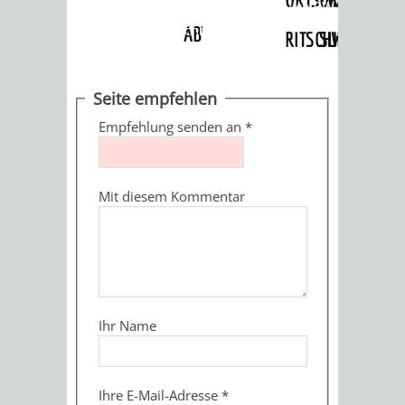
Angebote
»
Dienstleistungen Service BW
»
Verfahrensbeschreibung
ABWASSERBESEITIGUNG
RITSCHWEIER
SULZBACH
BEHÖRDENNUMMER
FAMILIEN
AUSSCHÜSSE
JUGENDGEMEINDE
Seite empfehlen
115
BERATUNG
UND
Empfehlung senden an
*
TAGESORDNUNG
PROJEKTE
UND
BEIRÄTE
/
Mit diesem Kommentar
HILFE
AUSSCHUSS
HAUPTAUSSCHUSS
SITZUNGSUNTERL
KINDER
SENIOREN
FÜR
BERATUNGSERGEBNISS
ABGEORDNETE
UND
TECHNIK,
BETREUUNG
FREIZEITANGEBOTE
KINDER-
STADTRECHT
Ihr Name
JUGENDLICHE
UMWELT
UND
BERATUNG
UND
UND
PFLEGE
UND
JUGENDBEIRAT
Ihre E-Mail-Adresse
*