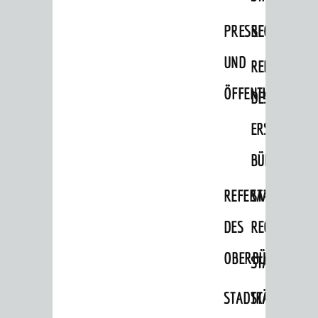
Migranten / Flüchtlinge
PRESSE-
RECHNUNGS
Bauherren
UND
REFERAT
Vermiete doch an deine Stadt
ÖFFENTLICHKEITS
DES
POLITIK & GREMIEN
Oberbürgermeister
ERSTEN
Bürgerinformationssystem
BÜRGERMEIS
Gemeinderat
REFERAT
STABSSTELL
Ortschaftsräte
DES
RECHT
Ausschüsse und Beiräte
OBERBÜRGERMEI
STADTBIBLIO
Jugendgemeinderat
Abgeordnete
STADTKÄMMEREI
STANDESAM
Stadtrecht