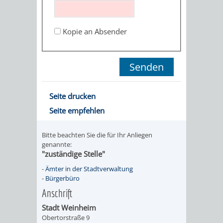
STADTENTWICKLUNG
HILFE
TAGESORDNUNG
BERATUNGSERGEBNI
BERATUNGSERGEBNISSE
Kopie an Absender
MENSCHEN
MENSCHEN
/
MIT
MIT
SITZUNGSUNTERLAGEN
BEHINDERUNG
DEMENZ
UMLEGUNGSAUSSCHUSS
BERATENDE
Seite drucken
MIGRANTEN
BAUHERREN
AUSSCHÜSSE
Seite empfehlen
/
BAUHERRENBERATUNG
GRUNDSTÜCKSWERTERMITTLUNG
BERATUNGSERGEBNISS
Bitte beachten Sie die für Ihr Anliegen
FLÜCHTLINGE
genannte:
RATHAUS
DENKMALSCHUTZ
VERKAUF
"zuständige Stelle"
-
Ämter in der Stadtverwaltung
STÄDTISCHER
AUFGABEN
STEUERVORTEILE
-
Bürgerbüro
Anschrift
BAUPLÄTZE
DER
SATZUNGEN
Stadt Weinheim
BÜRGERMEISTER
ÄMTER
Obertorstraße 9
UNTEREN
VERKAUF
IM