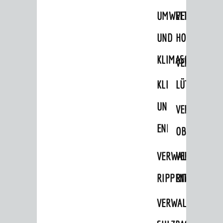
STADTWEGWEISER
UMWELT-
VERWALTUNG
Ämter & Behörden
UND
HOHENSACH
Einrichtungen in der Stadt
KLIMASCHUTZ
VERWALTUNG
VERKEHR
KLIMASCHUTZ
LÜTZELSACH
Verkehrsinformationen
UND
VERWALTUNG
Bahnverkehr
ENERGIEMANAGE
Busverkehr
OBERFLOCKE
Ruftaxi
VERWALTUNGSSTE
VERWALTUNG
Carsharing
RIPPENWEIER
RITSCHWEIE
Park & Ride
VERWALTUNGSSTE
Parken