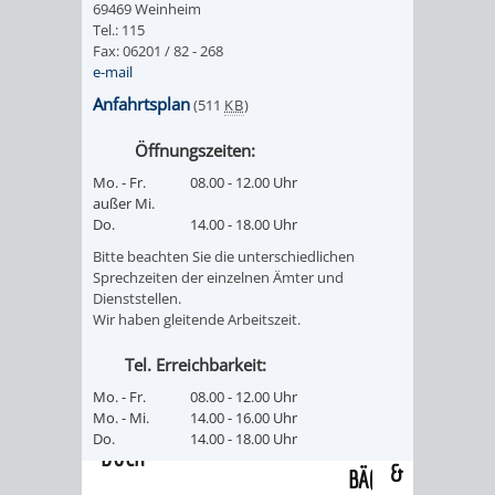
69469 Weinheim
/
AMT
AMT
Tel.: 115
DENKMALSCHUTZBEHÖRDE
STÄDTISCHER
BEREICH
Fax: 06201 / 82 - 268
DEZERNATE
e-mail
FÜR
FÜR
HÄUSER
DENKMALSCHUTZ
Anfahrtsplan
(511
KB
)
BAURECHT
BILDUNG
/
GENEHMIGUNGSVERFAHREN
TAG
Öffnungszeiten:
UND
UND
Mo. - Fr.
08.00 - 12.00 Uhr
LIEGENSCHAFTEN
DES
außer Mi.
DENKMALSCHUTZ
SPORT
Do.
14.00 - 18.00 Uhr
ABWASSERBESEITIGUNG
OFFENEN
Bitte beachten Sie die unterschiedlichen
AMT
AMT
Sprechzeiten der einzelnen Ämter und
DENKMALS
ERSCHLIESSUNGSBEITRAG
Dienststellen.
Wir haben gleitende Arbeitszeit.
FÜR
FÜR
ANTRAGSVERFAHREN
Tel. Erreichbarkeit:
IMMOBILIENWIRT
KULTUR,
Mo. - Fr.
08.00 - 12.00 Uhr
VERMIETE
Mo. - Mi.
14.00 - 16.00 Uhr
TOURISMUS
STABSSTELLE
HOCHBAU
Do.
14.00 - 18.00 Uhr
DOCH
&
BÄDER
(PLANUNG