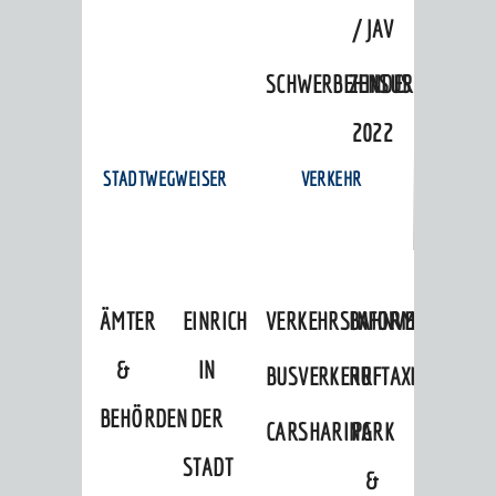
/ JAV
SCHWERBEHINDERTENVERTR
ZENSUS
2022
STADTWEGWEISER
VERKEHR
ÄMTER
EINRICHTUNGEN
VERKEHRSINFORMATIONEN
BAHNVERKEHR
&
IN
BUSVERKEHR
RUFTAXI
BEHÖRDEN
DER
CARSHARING
PARK
STADT
&