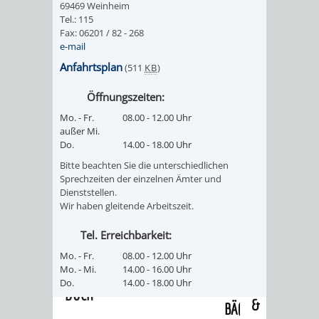
69469 Weinheim
/
AMT
AMT
Tel.: 115
DENKMALSCHUTZBEHÖRDE
STÄDTISCHER
BEREICH
Fax: 06201 / 82 - 268
DEZERNATE
e-mail
FÜR
FÜR
HÄUSER
DENKMALSCHUTZ
Anfahrtsplan
(511
KB
)
BAURECHT
BILDUNG
/
GENEHMIGUNGSVERFAHREN
TAG
Öffnungszeiten:
UND
UND
Mo. - Fr.
08.00 - 12.00 Uhr
LIEGENSCHAFTEN
DES
außer Mi.
DENKMALSCHUTZ
SPORT
Do.
14.00 - 18.00 Uhr
ABWASSERBESEITIGUNG
OFFENEN
Bitte beachten Sie die unterschiedlichen
AMT
AMT
Sprechzeiten der einzelnen Ämter und
DENKMALS
ERSCHLIESSUNGSBEITRAG
Dienststellen.
Wir haben gleitende Arbeitszeit.
FÜR
FÜR
ANTRAGSVERFAHREN
Tel. Erreichbarkeit:
IMMOBILIENWIRT
KULTUR,
Mo. - Fr.
08.00 - 12.00 Uhr
VERMIETE
Mo. - Mi.
14.00 - 16.00 Uhr
TOURISMUS
STABSSTELLE
HOCHBAU
Do.
14.00 - 18.00 Uhr
DOCH
&
BÄDER
(PLANUNG