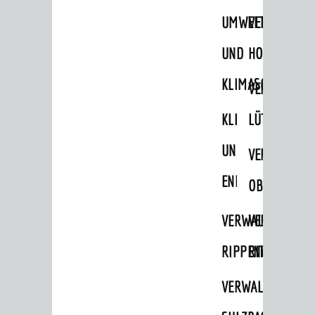
STADTWEGWEISER
UMWELT-
VERWALTUNG
Ämter & Behörden
UND
HOHENSACH
Einrichtungen in der Stadt
KLIMASCHUTZ
VERWALTUNG
VERKEHR
KLIMASCHUTZ
LÜTZELSACH
Verkehrsinformationen
UND
VERWALTUNG
Bahnverkehr
ENERGIEMANAGE
Busverkehr
OBERFLOCKE
Ruftaxi
VERWALTUNGSSTE
VERWALTUNG
Carsharing
RIPPENWEIER
RITSCHWEIE
Park & Ride
VERWALTUNGSSTE
Parken