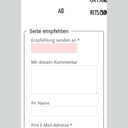
Angebote
»
Dienstleistungen Service BW
»
Verfahrensbeschreibung
ABWASSERBESEITIGUNG
RITSCHWEIER
SULZBACH
BEHÖRDENNUMMER
FAMILIEN
AUSSCHÜSSE
JUGENDGEMEINDE
Seite empfehlen
115
BERATUNG
UND
Empfehlung senden an
*
TAGESORDNUNG
PROJEKTE
UND
BEIRÄTE
/
Mit diesem Kommentar
HILFE
AUSSCHUSS
HAUPTAUSSCHUSS
SITZUNGSUNTERL
KINDER
SENIOREN
FÜR
BERATUNGSERGEBNISS
ABGEORDNETE
UND
TECHNIK,
BETREUUNG
FREIZEITANGEBOTE
KINDER-
STADTRECHT
Ihr Name
JUGENDLICHE
UMWELT
UND
BERATUNG
UND
UND
PFLEGE
UND
JUGENDBEIRAT
Ihre E-Mail-Adresse
*