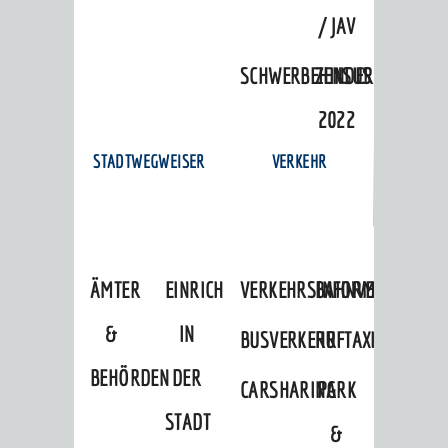
/ JAV
SCHWERBEHINDERTENVERTR
ZENSUS
2022
STADTWEGWEISER
VERKEHR
ÄMTER
EINRICHTUNGEN
VERKEHRSINFORMATIONEN
BAHNVERKEHR
&
IN
BUSVERKEHR
RUFTAXI
BEHÖRDEN
DER
CARSHARING
PARK
STADT
&