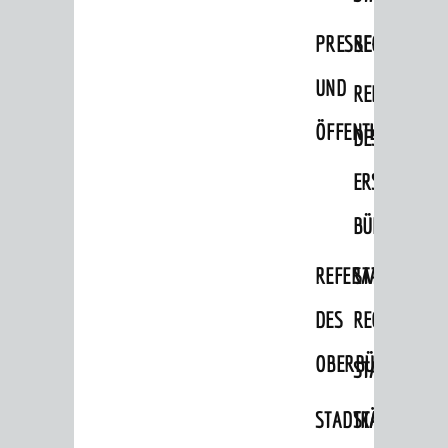
Migranten / Flüchtlinge
PRESSE-
RECHNUNGS
Bauherren
UND
REFERAT
Vermiete doch an deine Stadt
ÖFFENTLICHKEITS
DES
POLITIK & GREMIEN
Oberbürgermeister
ERSTEN
Bürgerinformationssystem
BÜRGERMEIS
Gemeinderat
REFERAT
STABSSTELL
Ortschaftsräte
DES
RECHT
Ausschüsse und Beiräte
OBERBÜRGERMEI
STADTBIBLIO
Jugendgemeinderat
Abgeordnete
STADTKÄMMEREI
STANDESAM
Stadtrecht