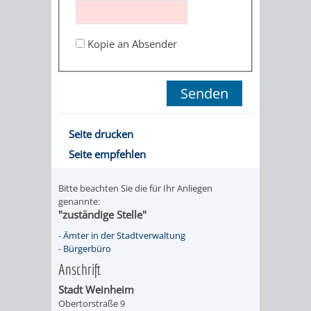
STADTENTWICKLUNG
HILFE
TAGESORDNUNG
BERATUNGSERGEBNI
BERATUNGSERGEBNISSE
Kopie an Absender
MENSCHEN
MENSCHEN
/
MIT
MIT
SITZUNGSUNTERLAGEN
BEHINDERUNG
DEMENZ
UMLEGUNGSAUSSCHUSS
BERATENDE
Seite drucken
MIGRANTEN
BAUHERREN
AUSSCHÜSSE
Seite empfehlen
/
BAUHERRENBERATUNG
GRUNDSTÜCKSWERTERMITTLUNG
BERATUNGSERGEBNISS
Bitte beachten Sie die für Ihr Anliegen
FLÜCHTLINGE
genannte:
RATHAUS
DENKMALSCHUTZ
VERKAUF
"zuständige Stelle"
-
Ämter in der Stadtverwaltung
STÄDTISCHER
AUFGABEN
STEUERVORTEILE
-
Bürgerbüro
Anschrift
BAUPLÄTZE
DER
SATZUNGEN
Stadt Weinheim
BÜRGERMEISTER
ÄMTER
Obertorstraße 9
UNTEREN
VERKAUF
IM