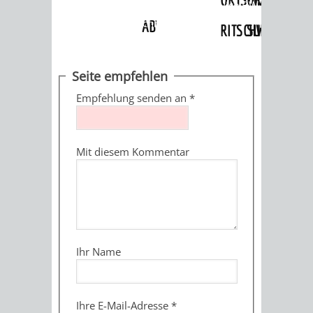
Angebote
»
Dienstleistungen Service BW
»
Verfahrensbeschreibung
ABWASSERBESEITIGUNG
RITSCHWEIER
SULZBACH
BEHÖRDENNUMMER
FAMILIEN
AUSSCHÜSSE
JUGENDGEMEINDE
Seite empfehlen
115
BERATUNG
UND
Empfehlung senden an
*
TAGESORDNUNG
PROJEKTE
UND
BEIRÄTE
/
Mit diesem Kommentar
HILFE
AUSSCHUSS
HAUPTAUSSCHUSS
SITZUNGSUNTERL
KINDER
SENIOREN
FÜR
BERATUNGSERGEBNISS
ABGEORDNETE
UND
TECHNIK,
BETREUUNG
FREIZEITANGEBOTE
KINDER-
STADTRECHT
Ihr Name
JUGENDLICHE
UMWELT
UND
BERATUNG
UND
UND
PFLEGE
UND
JUGENDBEIRAT
Ihre E-Mail-Adresse
*