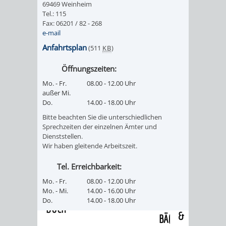
69469 Weinheim
/
AMT
AMT
Tel.: 115
DENKMALSCHUTZBEHÖRDE
STÄDTISCHER
BEREICH
Fax: 06201 / 82 - 268
DEZERNATE
e-mail
FÜR
FÜR
HÄUSER
DENKMALSCHUTZ
Anfahrtsplan
(511
KB
)
BAURECHT
BILDUNG
/
GENEHMIGUNGSVERFAHREN
TAG
Öffnungszeiten:
UND
UND
Mo. - Fr.
08.00 - 12.00 Uhr
LIEGENSCHAFTEN
DES
außer Mi.
DENKMALSCHUTZ
SPORT
Do.
14.00 - 18.00 Uhr
ABWASSERBESEITIGUNG
OFFENEN
Bitte beachten Sie die unterschiedlichen
AMT
AMT
Sprechzeiten der einzelnen Ämter und
DENKMALS
ERSCHLIESSUNGSBEITRAG
Dienststellen.
Wir haben gleitende Arbeitszeit.
FÜR
FÜR
ANTRAGSVERFAHREN
Tel. Erreichbarkeit:
IMMOBILIENWIRT
KULTUR,
Mo. - Fr.
08.00 - 12.00 Uhr
VERMIETE
Mo. - Mi.
14.00 - 16.00 Uhr
TOURISMUS
STABSSTELLE
HOCHBAU
Do.
14.00 - 18.00 Uhr
DOCH
&
BÄDER
(PLANUNG