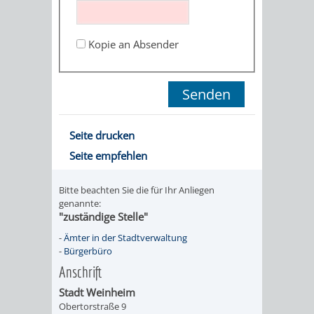
STADTENTWICKLUNG
HILFE
TAGESORDNUNG
BERATUNGSERGEBNI
BERATUNGSERGEBNISSE
Kopie an Absender
MENSCHEN
MENSCHEN
/
MIT
MIT
SITZUNGSUNTERLAGEN
BEHINDERUNG
DEMENZ
UMLEGUNGSAUSSCHUSS
BERATENDE
Seite drucken
MIGRANTEN
BAUHERREN
AUSSCHÜSSE
Seite empfehlen
/
BAUHERRENBERATUNG
GRUNDSTÜCKSWERTERMITTLUNG
BERATUNGSERGEBNISS
Bitte beachten Sie die für Ihr Anliegen
FLÜCHTLINGE
genannte:
RATHAUS
DENKMALSCHUTZ
VERKAUF
"zuständige Stelle"
-
Ämter in der Stadtverwaltung
STÄDTISCHER
AUFGABEN
STEUERVORTEILE
-
Bürgerbüro
Anschrift
BAUPLÄTZE
DER
SATZUNGEN
Stadt Weinheim
BÜRGERMEISTER
ÄMTER
Obertorstraße 9
UNTEREN
VERKAUF
IM