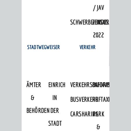
/ JAV
SCHWERBEHINDERTENVERTR
ZENSUS
2022
STADTWEGWEISER
VERKEHR
ÄMTER
EINRICHTUNGEN
VERKEHRSINFORMATIONEN
BAHNVERKEHR
&
IN
BUSVERKEHR
RUFTAXI
BEHÖRDEN
DER
CARSHARING
PARK
STADT
&