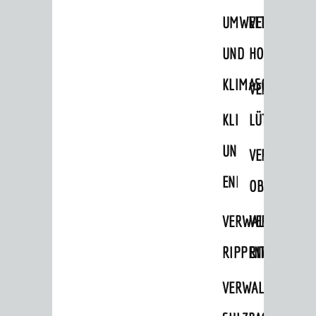
STADTWEGWEISER
UMWELT-
VERWALTUNG
Ämter & Behörden
UND
HOHENSACH
Einrichtungen in der Stadt
KLIMASCHUTZ
VERWALTUNG
VERKEHR
KLIMASCHUTZ
LÜTZELSACH
Verkehrsinformationen
UND
VERWALTUNG
Bahnverkehr
ENERGIEMANAGE
Busverkehr
OBERFLOCKE
Ruftaxi
VERWALTUNGSSTE
VERWALTUNG
Carsharing
RIPPENWEIER
RITSCHWEIE
Park & Ride
VERWALTUNGSSTE
Parken