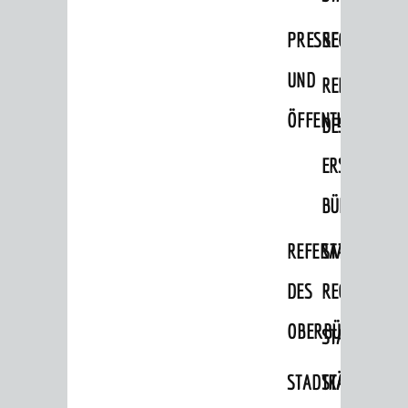
Migranten / Flüchtlinge
PRESSE-
RECHNUNGS
Bauherren
UND
REFERAT
Vermiete doch an deine Stadt
ÖFFENTLICHKEITS
DES
POLITIK & GREMIEN
Oberbürgermeister
ERSTEN
Bürgerinformationssystem
BÜRGERMEIS
Gemeinderat
REFERAT
STABSSTELL
Ortschaftsräte
DES
RECHT
Ausschüsse und Beiräte
OBERBÜRGERMEI
STADTBIBLIO
Jugendgemeinderat
Abgeordnete
STADTKÄMMEREI
STANDESAM
Stadtrecht