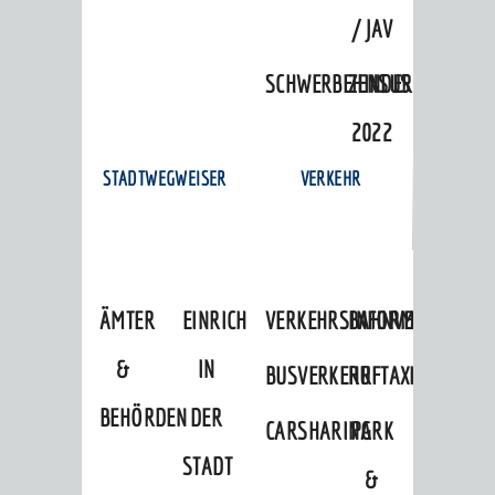
/ JAV
SCHWERBEHINDERTENVERTR
ZENSUS
2022
STADTWEGWEISER
VERKEHR
ÄMTER
EINRICHTUNGEN
VERKEHRSINFORMATIONEN
BAHNVERKEHR
&
IN
BUSVERKEHR
RUFTAXI
BEHÖRDEN
DER
CARSHARING
PARK
STADT
&