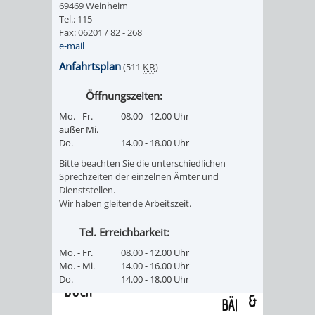
69469 Weinheim
/
AMT
AMT
Tel.: 115
DENKMALSCHUTZBEHÖRDE
STÄDTISCHER
BEREICH
Fax: 06201 / 82 - 268
DEZERNATE
e-mail
FÜR
FÜR
HÄUSER
DENKMALSCHUTZ
Anfahrtsplan
(511
KB
)
BAURECHT
BILDUNG
/
GENEHMIGUNGSVERFAHREN
TAG
Öffnungszeiten:
UND
UND
Mo. - Fr.
08.00 - 12.00 Uhr
LIEGENSCHAFTEN
DES
außer Mi.
DENKMALSCHUTZ
SPORT
Do.
14.00 - 18.00 Uhr
ABWASSERBESEITIGUNG
OFFENEN
Bitte beachten Sie die unterschiedlichen
AMT
AMT
Sprechzeiten der einzelnen Ämter und
DENKMALS
ERSCHLIESSUNGSBEITRAG
Dienststellen.
Wir haben gleitende Arbeitszeit.
FÜR
FÜR
ANTRAGSVERFAHREN
Tel. Erreichbarkeit:
IMMOBILIENWIRT
KULTUR,
Mo. - Fr.
08.00 - 12.00 Uhr
VERMIETE
Mo. - Mi.
14.00 - 16.00 Uhr
TOURISMUS
STABSSTELLE
HOCHBAU
Do.
14.00 - 18.00 Uhr
DOCH
&
BÄDER
(PLANUNG