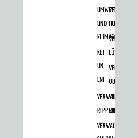
STADTWEGWEISER
UMWELT-
VERWALTUNG
Ämter & Behörden
UND
HOHENSACH
Einrichtungen in der Stadt
KLIMASCHUTZ
VERWALTUNG
VERKEHR
KLIMASCHUTZ
LÜTZELSACH
Verkehrsinformationen
UND
VERWALTUNG
Bahnverkehr
ENERGIEMANAGE
Busverkehr
OBERFLOCKE
Ruftaxi
VERWALTUNGSSTE
VERWALTUNG
Carsharing
RIPPENWEIER
RITSCHWEIE
Park & Ride
VERWALTUNGSSTE
Parken