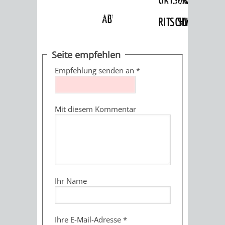
Angebote
»
Dienstleistungen Service BW
»
Verfahrensbeschreibung
ABWASSERBESEITIGUNG
RITSCHWEIER
SULZBACH
BEHÖRDENNUMMER
FAMILIEN
AUSSCHÜSSE
JUGENDGEMEINDE
Seite empfehlen
115
BERATUNG
UND
Empfehlung senden an
*
TAGESORDNUNG
PROJEKTE
UND
BEIRÄTE
/
Mit diesem Kommentar
HILFE
AUSSCHUSS
HAUPTAUSSCHUSS
SITZUNGSUNTERL
KINDER
SENIOREN
FÜR
BERATUNGSERGEBNISS
ABGEORDNETE
UND
TECHNIK,
BETREUUNG
FREIZEITANGEBOTE
KINDER-
STADTRECHT
Ihr Name
JUGENDLICHE
UMWELT
UND
BERATUNG
UND
UND
PFLEGE
UND
JUGENDBEIRAT
Ihre E-Mail-Adresse
*