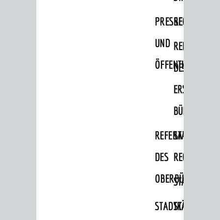
Migranten / Flüchtlinge
PRESSE-
RECHNUNGS
Bauherren
UND
REFERAT
Vermiete doch an deine Stadt
ÖFFENTLICHKEITS
DES
POLITIK & GREMIEN
Oberbürgermeister
ERSTEN
Bürgerinformationssystem
BÜRGERMEIS
Gemeinderat
REFERAT
STABSSTELL
Ortschaftsräte
DES
RECHT
Ausschüsse und Beiräte
OBERBÜRGERMEI
STADTBIBLIO
Jugendgemeinderat
Abgeordnete
STADTKÄMMEREI
STANDESAM
Stadtrecht