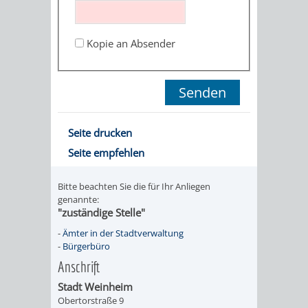
STADTENTWICKLUNG
HILFE
TAGESORDNUNG
BERATUNGSERGEBNI
BERATUNGSERGEBNISSE
Kopie an Absender
MENSCHEN
MENSCHEN
/
MIT
MIT
SITZUNGSUNTERLAGEN
BEHINDERUNG
DEMENZ
UMLEGUNGSAUSSCHUSS
BERATENDE
Seite drucken
MIGRANTEN
BAUHERREN
AUSSCHÜSSE
Seite empfehlen
/
BAUHERRENBERATUNG
GRUNDSTÜCKSWERTERMITTLUNG
BERATUNGSERGEBNISS
Bitte beachten Sie die für Ihr Anliegen
FLÜCHTLINGE
genannte:
RATHAUS
DENKMALSCHUTZ
VERKAUF
"zuständige Stelle"
-
Ämter in der Stadtverwaltung
STÄDTISCHER
AUFGABEN
STEUERVORTEILE
-
Bürgerbüro
Anschrift
BAUPLÄTZE
DER
SATZUNGEN
Stadt Weinheim
BÜRGERMEISTER
ÄMTER
Obertorstraße 9
UNTEREN
VERKAUF
IM