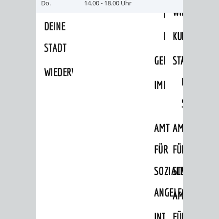
AN
Do.
14.00 - 18.00 Uhr
WIRTSCHAFT
UND
DEINE
BAU)
KULTURBÜR
MUSEUM
STADT
GEBÄUDEBETRIEB
LIEGENSCHAFT
STADTTOURI
WIRTSCHA
WIEDERVERMIETUNGSPRÄMIE
UND
IMMOBILIENMAN
STADTMAR
AMT
AMT
FÜR
FÜR
SOZIALE
STADTENTWI
ANGELEGENHEITE
AMT
INTEGRATIONSBE
FÜR