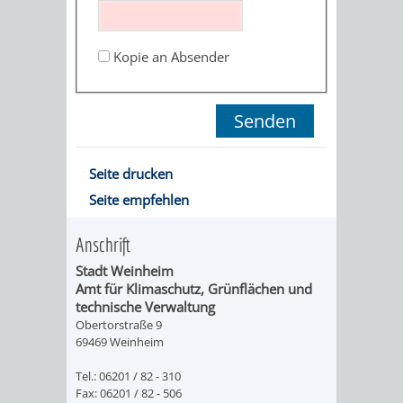
STADTENTWICKLUNG
HILFE
TAGESORDNUNG
BERATUNGSERGEBNI
BERATUNGSERGEBNISSE
Kopie an Absender
MENSCHEN
MENSCHEN
/
MIT
MIT
SITZUNGSUNTERLAGEN
BEHINDERUNG
DEMENZ
UMLEGUNGSAUSSCHUSS
BERATENDE
Seite drucken
MIGRANTEN
BAUHERREN
AUSSCHÜSSE
Seite empfehlen
/
BAUHERRENBERATUNG
GRUNDSTÜCKSWERTERMITTLUNG
BERATUNGSERGEBNISS
Anschrift
FLÜCHTLINGE
RATHAUS
Stadt Weinheim
DENKMALSCHUTZ
VERKAUF
Amt für Klimaschutz, Grünflächen und
technische Verwaltung
STÄDTISCHER
AUFGABEN
STEUERVORTEILE
Obertorstraße 9
69469 Weinheim
BAUPLÄTZE
DER
SATZUNGEN
Tel.: 06201 / 82 - 310
BÜRGERMEISTER
ÄMTER
Fax: 06201 / 82 - 506
UNTEREN
VERKAUF
IM