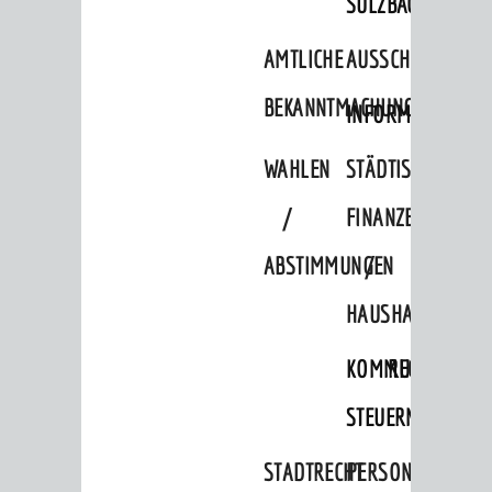
SULZBACH
Parken
AMTLICHE
AUSSCHREIBUNGE
Radfahren
BEKANNTMACHUNGEN
Verkehrsplanung
INFORMATIONSPF
STADTPLAN / GEOPORTAL
WAHLEN
STÄDTISCHE
/
FINANZEN
© Stadt Weinheim 2026
ABSTIMMUNGEN
/
Impressum
Datenschutz
Datenschutz-
Einstellungen
Kontakt
HAUSHALT
KOMMUNALE
RECHNUNGSS
STEUERN
STADTRECHT
PERSONALRAT