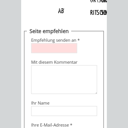
Stadtwegweiser
»
Einrichtungen in der
Stadt
»
Spielplätze
ABWASSERBESEITIGUNG
RITSCHWEIER
SULZBACH
BEHÖRDENNUMMER
FAMILIEN
AUSSCHÜSSE
JUGENDGEMEINDE
Seite empfehlen
115
BERATUNG
UND
Empfehlung senden an
*
TAGESORDNUNG
PROJEKTE
UND
BEIRÄTE
/
Mit diesem Kommentar
HILFE
AUSSCHUSS
HAUPTAUSSCHUSS
SITZUNGSUNTERL
KINDER
SENIOREN
FÜR
BERATUNGSERGEBNISS
ABGEORDNETE
UND
TECHNIK,
BETREUUNG
FREIZEITANGEBOTE
KINDER-
STADTRECHT
Ihr Name
JUGENDLICHE
UMWELT
UND
BERATUNG
UND
UND
PFLEGE
UND
JUGENDBEIRAT
Ihre E-Mail-Adresse
*