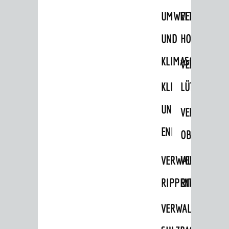
UMWELT-
VERWALTUNG
Zensus 2022
UND
HOHENSACH
STADTWEGWEISER
KLIMASCHUTZ
Ämter & Behörden
VERWALTUNG
Einrichtungen in der Stadt
KLIMASCHUTZ
LÜTZELSACH
VERKEHR
UND
VERWALTUNG
Verkehrsinformationen
ENERGIEMANAGE
OBERFLOCKE
Bahnverkehr
VERWALTUNGSSTE
VERWALTUNG
Busverkehr
Ruftaxi
RIPPENWEIER
RITSCHWEIE
Carsharing
VERWALTUNGSSTE
Park & Ride