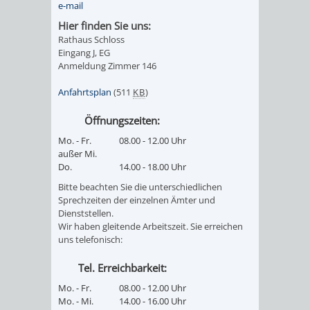
e-mail
/
AMT
AMT
DENKMALSCHUTZBEHÖRDE
STÄDTISCHER
Hier finden Sie uns:
BEREICH
Rathaus Schloss
DEZERNATE
FÜR
FÜR
Eingang J, EG
HÄUSER
DENKMALSCHUTZ
Anmeldung Zimmer 146
BAURECHT
BILDUNG
/
Anfahrtsplan
(511
KB
)
GENEHMIGUNGSVERFAHREN
TAG
UND
UND
LIEGENSCHAFTEN
Öffnungszeiten:
DES
DENKMALSCHUTZ
SPORT
Mo. - Fr.
08.00 - 12.00 Uhr
ABWASSERBESEITIGUNG
außer Mi.
OFFENEN
Do.
14.00 - 18.00 Uhr
AMT
AMT
DENKMALS
ERSCHLIESSUNGSBEITRAG
Bitte beachten Sie die unterschiedlichen
Sprechzeiten der einzelnen Ämter und
FÜR
FÜR
Dienststellen.
ANTRAGSVERFAHREN
Wir haben gleitende Arbeitszeit. Sie erreichen
IMMOBILIENWIRT
KULTUR,
uns telefonisch:
VERMIETE
TOURISMUS
STABSSTELLE
HOCHBAU
Tel. Erreichbarkeit:
DOCH
Mo. - Fr.
08.00 - 12.00 Uhr
&
BÄDER
(PLANUNG
Mo. - Mi.
14.00 - 16.00 Uhr