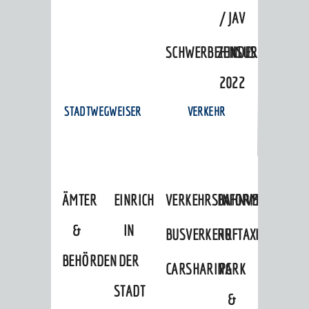
/ JAV
SCHWERBEHINDERTENVERTR
ZENSUS
2022
STADTWEGWEISER
VERKEHR
ÄMTER
EINRICHTUNGEN
VERKEHRSINFORMATIONEN
BAHNVERKEHR
&
IN
BUSVERKEHR
RUFTAXI
BEHÖRDEN
DER
CARSHARING
PARK
STADT
&