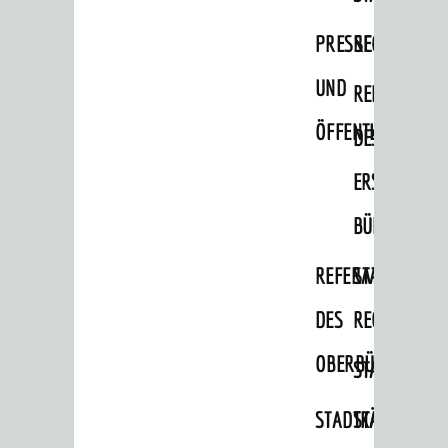
Menschen mit Demenz
PRESSE-
RECHNUNGS
Migranten / Flüchtlinge
UND
REFERAT
Bauherren
ÖFFENTLICHKEITS
DES
Vermiete doch an deine Stadt
ERSTEN
POLITIK & GREMIEN
BÜRGERMEIS
Oberbürgermeister
REFERAT
STABSSTELL
Bürgerinformationssystem
Gemeinderat
DES
RECHT
Ortschaftsräte
OBERBÜRGERMEI
STADTBIBLIO
Ausschüsse und Beiräte
STADTKÄMMEREI
STANDESAM
Jugendgemeinderat