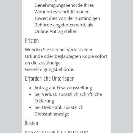
Genehmigungsbehörde Ihres
VERKEHRSA
Wohnortes schriftlich oder,
soweit dies von der zuständigen
UND
Behörde angeboten wird, als
Online-Antrag stellen.
GRÜNFLÄCH
Fristen
Wenden Sie sich bei Verlust einer
INFRASTRU
STRASSEN- 
Urkunde oder beglaubigten Kopie sofort
an die zuständige
ND L
Genehmigungsbehörde.
Erforderliche Unterlagen
ANDSCHAF
Antrag auf Ersatzausstellung
FRIEDHÖFE
BAUBETRI
bei Verlust: zusätzlich schriftliche
Erklärung
bei Diebstahl: zusätzlich
AMT
BÜRGER-
Diebstahlanzeige
FÜR
UND
Kosten
Von 40,00 EUR bis 100,00 EUR