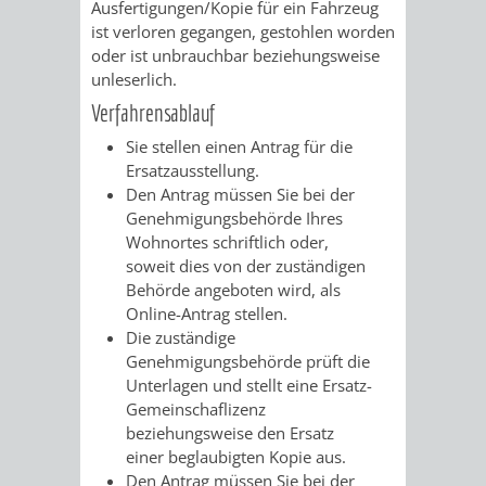
Ausfertigungen/Kopie für ein Fahrzeug
AN
WIRTSCHAFT
UND
ist verloren gegangen, gestohlen worden
oder ist unbrauchbar beziehungsweise
DEINE
BAU)
KULTURBÜR
MUSEUM
unleserlich.
STADT
Verfahrensablauf
GEBÄUDEBETRIEB
LIEGENSCHAFT
STADTTOURI
WIRTSCHA
Sie stellen einen Antrag für die
WIEDERVERMIETUNGSPRÄMIE
Ersatzausstellung.
UND
IMMOBILIENMAN
Den Antrag müssen Sie bei der
Genehmigungsbehörde Ihres
STADTMAR
Wohnortes schriftlich oder,
soweit dies von der zuständigen
AMT
AMT
Behörde angeboten wird, als
Online-Antrag stellen.
FÜR
FÜR
Die zuständige
Genehmigungsbehörde prüft die
SOZIALE
STADTENTWI
Unterlagen und stellt eine Ersatz-
Gemeinschaflizenz
ANGELEGENHEITE
AMT
beziehungsweise den Ersatz
einer beglaubigten Kopie aus.
INTEGRATIONSBE
FÜR
Den Antrag müssen Sie bei der