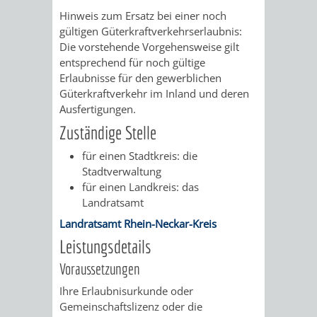
/
Hinweis zum Ersatz bei einer noch
AMT
AMT
DENKMALSCHUTZBEHÖRDE
STÄDTISCHER
BEREICH
gültigen Güterkraftverkehrserlaubnis:
DEZERNATE
Die vorstehende Vorgehensweise gilt
FÜR
FÜR
HÄUSER
DENKMALSCHUTZ
entsprechend für noch gültige
Erlaubnisse für den gewerblichen
BAURECHT
BILDUNG
/
Güterkraftverkehr im Inland und deren
GENEHMIGUNGSVERFAHREN
TAG
Ausfertigungen.
UND
UND
LIEGENSCHAFTEN
DES
Zuständige Stelle
DENKMALSCHUTZ
SPORT
ABWASSERBESEITIGUNG
für einen Stadtkreis: die
OFFENEN
Stadtverwaltung
AMT
AMT
für einen Landkreis: das
DENKMALS
ERSCHLIESSUNGSBEITRAG
Landratsamt
FÜR
FÜR
Landratsamt Rhein-Neckar-Kreis
ANTRAGSVERFAHREN
IMMOBILIENWIRT
KULTUR,
Leistungsdetails
VERMIETE
Voraussetzungen
TOURISMUS
STABSSTELLE
HOCHBAU
Ihre Erlaubnisurkunde oder
DOCH
&
BÄDER
(PLANUNG
Gemeinschaftslizenz oder die