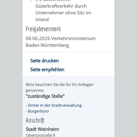
Güterkraftverkehr durch
RENTENABTE
UNTERBRI
Unternehmer ohne Sitz im
Inland
VON
Freigabevermerk
OBDACHL
08.06.2026 Verkehrsministerium
Baden-Württemberg
UND
Seite drucken
FLÜCHTLI
Seite empfehlen
EIGENBETRIEB
FEUERWEHR
Bitte beachten Sie die für Ihr Anliegen
STADTENTWÄSSE
genannte:
PERSONAL-
"zuständige Stelle"
-
Ämter in der Stadtverwaltung
UND
-
Bürgerbüro
ORGANISAT
Anschrift
Stadt Weinheim
STADTARCHI
Obertorstraße 9