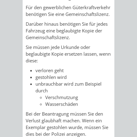
STADTENTWICKLUNG
HILFE
TAGESORDNUNG
BERATUNGSERGEBNI
Für den gewerblichen Güterkraftverkehr
benötigen Sie eine Gemeinschaftslizenz.
BERATUNGSERGEBNISSE
MENSCHEN
MENSCHEN
/
Darüber hinaus benötigen Sie für jedes
Fahrzeug eine beglaubigte Kopie der
MIT
MIT
SITZUNGSUNTERLAGEN
Gemeinschaftslizenz.
BEHINDERUNG
DEMENZ
Sie müssen jede Urkunde oder
UMLEGUNGSAUSSCHUSS
BERATENDE
beglaubigte Kopie ersetzen lassen, wenn
diese:
MIGRANTEN
BAUHERREN
AUSSCHÜSSE
verloren geht
/
BAUHERRENBERATUNG
GRUNDSTÜCKSWERTERMITTLUNG
BERATUNGSERGEBNISS
gestohlen wird
unbrauchbar wird zum Beispiel
FLÜCHTLINGE
RATHAUS
durch
DENKMALSCHUTZ
VERKAUF
Verschmutzung
Wasserschäden
STÄDTISCHER
AUFGABEN
STEUERVORTEILE
Bei der Beantragung müssen Sie den
BAUPLÄTZE
Verlust glaubhaft machen. Wenn ein
DER
SATZUNGEN
Exemplar gestohlen wurde, müssen Sie
BÜRGERMEISTER
ÄMTER
dies bei der Polizei anzeigen.
UNTEREN
VERKAUF
IM