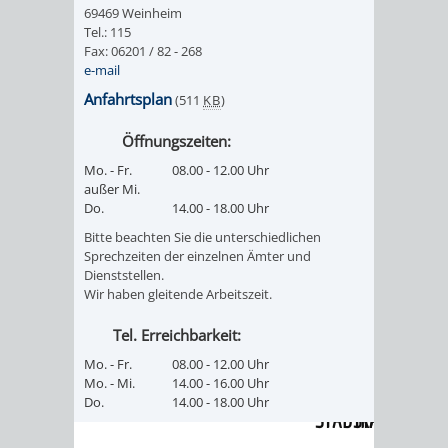
69469 Weinheim
Tel.: 115
PRESSE-
RECHNUNGS
Fax: 06201 / 82 - 268
e-mail
UND
REFERAT
Anfahrtsplan
(511
KB
)
ÖFFENTLICHKEITS
DES
Öffnungszeiten:
Mo. - Fr.
08.00 - 12.00 Uhr
ERSTEN
außer Mi.
Do.
14.00 - 18.00 Uhr
BÜRGERMEIS
Bitte beachten Sie die unterschiedlichen
Sprechzeiten der einzelnen Ämter und
REFERAT
STABSSTELL
Dienststellen.
Wir haben gleitende Arbeitszeit.
DES
RECHT
Tel. Erreichbarkeit:
OBERBÜRGERMEI
Mo. - Fr.
08.00 - 12.00 Uhr
STADTBIBLIO
Mo. - Mi.
14.00 - 16.00 Uhr
Do.
14.00 - 18.00 Uhr
STADTKÄMMEREI
STANDESAM