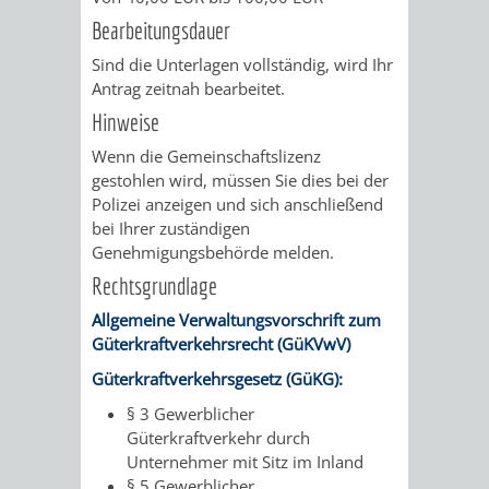
VERMESSUNG,
ORDNUNGSA
Bearbeitungsdauer
BODENORDNUNG
AUSLÄNDERA
BÜRGERB
Sind die Unterlagen vollständig, wird Ihr
Antrag zeitnah bearbeitet.
UND
GEWERBE-
ÖFFENTLI
Hinweise
GEOINFORMATIO
Wenn die Gemeinschaftslizenz
UND
SICHERHEI
gestohlen wird, müssen Sie dies bei der
Polizei anzeigen und sich anschließend
GESUNDHEIT
ORDNUNG
bei Ihrer zuständigen
Genehmigungsbehörde melden.
UND
Rechtsgrundlage
VERKEHR
Allgemeine Verwaltungsvorschrift zum
Güterkraftverkehrsrecht (GüKVwV)
VERKEHRS
BUSSGEL
Güterkraftverkehrsgesetz (GüKG):
§ 3
Gewerblicher
GEMEINDE
AKTUELL
Güterkraftverkehr durch
Unternehmer mit Sitz im Inland
VERKEHR
§ 5
Gewerblicher