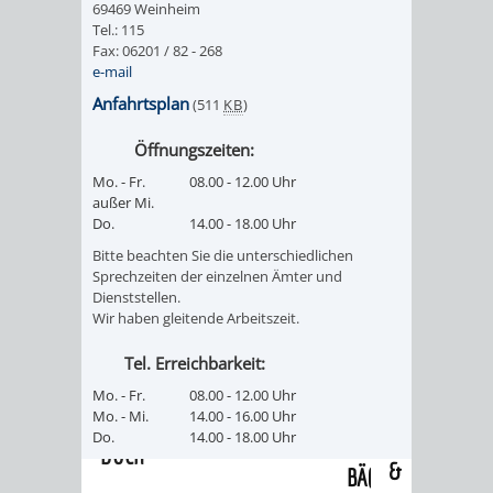
69469 Weinheim
/
AMT
AMT
Tel.: 115
DENKMALSCHUTZBEHÖRDE
STÄDTISCHER
BEREICH
Fax: 06201 / 82 - 268
DEZERNATE
e-mail
FÜR
FÜR
HÄUSER
DENKMALSCHUTZ
Anfahrtsplan
(511
KB
)
BAURECHT
BILDUNG
/
GENEHMIGUNGSVERFAHREN
TAG
Öffnungszeiten:
UND
UND
Mo. - Fr.
08.00 - 12.00 Uhr
LIEGENSCHAFTEN
DES
außer Mi.
DENKMALSCHUTZ
SPORT
Do.
14.00 - 18.00 Uhr
ABWASSERBESEITIGUNG
OFFENEN
Bitte beachten Sie die unterschiedlichen
AMT
AMT
Sprechzeiten der einzelnen Ämter und
DENKMALS
ERSCHLIESSUNGSBEITRAG
Dienststellen.
Wir haben gleitende Arbeitszeit.
FÜR
FÜR
ANTRAGSVERFAHREN
Tel. Erreichbarkeit:
IMMOBILIENWIRT
KULTUR,
Mo. - Fr.
08.00 - 12.00 Uhr
VERMIETE
Mo. - Mi.
14.00 - 16.00 Uhr
TOURISMUS
STABSSTELLE
HOCHBAU
Do.
14.00 - 18.00 Uhr
DOCH
&
BÄDER
(PLANUNG