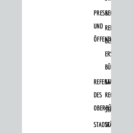
Migranten / Flüchtlinge
PRESSE-
RECHNUNGS
Bauherren
UND
REFERAT
Vermiete doch an deine Stadt
ÖFFENTLICHKEITS
DES
POLITIK & GREMIEN
Oberbürgermeister
ERSTEN
Bürgerinformationssystem
BÜRGERMEIS
Gemeinderat
REFERAT
STABSSTELL
Ortschaftsräte
DES
RECHT
Ausschüsse und Beiräte
OBERBÜRGERMEI
STADTBIBLIO
Jugendgemeinderat
Abgeordnete
STADTKÄMMEREI
STANDESAM
Stadtrecht