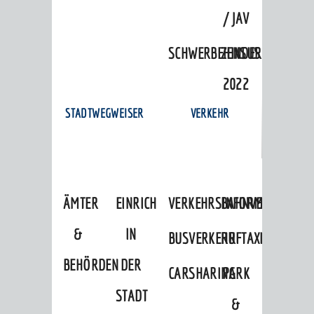
/ JAV
SCHWERBEHINDERTENVERTR
ZENSUS
2022
STADTWEGWEISER
VERKEHR
ÄMTER
EINRICHTUNGEN
VERKEHRSINFORMATIONEN
BAHNVERKEHR
&
IN
BUSVERKEHR
RUFTAXI
BEHÖRDEN
DER
CARSHARING
PARK
STADT
&