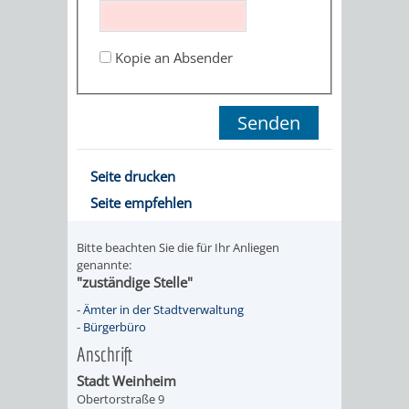
STADTENTWICKLUNG
HILFE
TAGESORDNUNG
BERATUNGSERGEBNI
BERATUNGSERGEBNISSE
Kopie an Absender
MENSCHEN
MENSCHEN
/
MIT
MIT
SITZUNGSUNTERLAGEN
BEHINDERUNG
DEMENZ
UMLEGUNGSAUSSCHUSS
BERATENDE
Seite drucken
MIGRANTEN
BAUHERREN
AUSSCHÜSSE
Seite empfehlen
/
BAUHERRENBERATUNG
GRUNDSTÜCKSWERTERMITTLUNG
BERATUNGSERGEBNISS
Bitte beachten Sie die für Ihr Anliegen
FLÜCHTLINGE
genannte:
RATHAUS
DENKMALSCHUTZ
VERKAUF
"zuständige Stelle"
-
Ämter in der Stadtverwaltung
STÄDTISCHER
AUFGABEN
STEUERVORTEILE
-
Bürgerbüro
Anschrift
BAUPLÄTZE
DER
SATZUNGEN
Stadt Weinheim
BÜRGERMEISTER
ÄMTER
Obertorstraße 9
UNTEREN
VERKAUF
IM