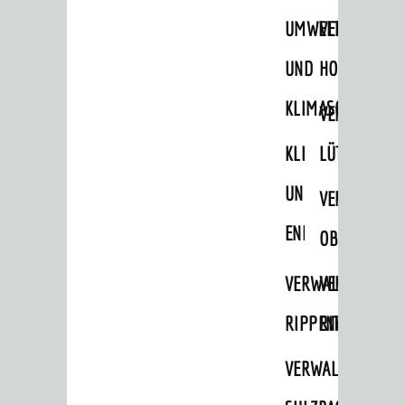
STADTWEGWEISER
UMWELT-
VERWALTUNG
Ämter & Behörden
UND
HOHENSACH
Einrichtungen in der Stadt
KLIMASCHUTZ
VERWALTUNG
VERKEHR
KLIMASCHUTZ
LÜTZELSACH
Verkehrsinformationen
UND
VERWALTUNG
Bahnverkehr
ENERGIEMANAGE
Busverkehr
OBERFLOCKE
Ruftaxi
VERWALTUNGSSTE
VERWALTUNG
Carsharing
RIPPENWEIER
RITSCHWEIE
Park & Ride
VERWALTUNGSSTE
Parken