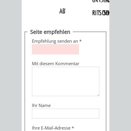
Angebote
»
Dienstleistungen Service BW
»
Verfahrensbeschreibung
ABWASSERBESEITIGUNG
RITSCHWEIER
SULZBACH
BEHÖRDENNUMMER
FAMILIEN
AUSSCHÜSSE
JUGENDGEMEINDE
Seite empfehlen
115
BERATUNG
UND
Empfehlung senden an
*
TAGESORDNUNG
PROJEKTE
UND
BEIRÄTE
/
Mit diesem Kommentar
HILFE
AUSSCHUSS
HAUPTAUSSCHUSS
SITZUNGSUNTERL
KINDER
SENIOREN
FÜR
BERATUNGSERGEBNISS
ABGEORDNETE
UND
TECHNIK,
BETREUUNG
FREIZEITANGEBOTE
KINDER-
STADTRECHT
Ihr Name
JUGENDLICHE
UMWELT
UND
BERATUNG
UND
UND
PFLEGE
UND
JUGENDBEIRAT
Ihre E-Mail-Adresse
*