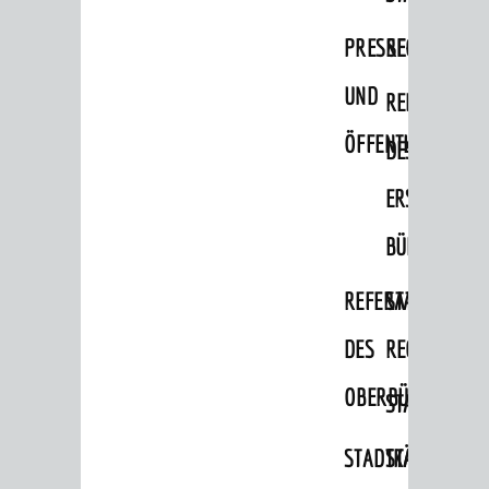
Migranten / Flüchtlinge
PRESSE-
RECHNUNGS
Bauherren
UND
REFERAT
Vermiete doch an deine Stadt
ÖFFENTLICHKEITS
DES
POLITIK & GREMIEN
Oberbürgermeister
ERSTEN
Bürgerinformationssystem
BÜRGERMEIS
Gemeinderat
REFERAT
STABSSTELL
Ortschaftsräte
DES
RECHT
Ausschüsse und Beiräte
OBERBÜRGERMEI
STADTBIBLIO
Jugendgemeinderat
Abgeordnete
STADTKÄMMEREI
STANDESAM
Stadtrecht