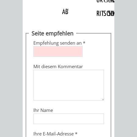
Angebote
»
Dienstleistungen Service BW
»
Verfahrensbeschreibung
ABWASSERBESEITIGUNG
RITSCHWEIER
SULZBACH
BEHÖRDENNUMMER
FAMILIEN
AUSSCHÜSSE
JUGENDGEMEINDE
Seite empfehlen
115
BERATUNG
UND
Empfehlung senden an
*
TAGESORDNUNG
PROJEKTE
UND
BEIRÄTE
/
Mit diesem Kommentar
HILFE
AUSSCHUSS
HAUPTAUSSCHUSS
SITZUNGSUNTERL
KINDER
SENIOREN
FÜR
BERATUNGSERGEBNISS
ABGEORDNETE
UND
TECHNIK,
BETREUUNG
FREIZEITANGEBOTE
KINDER-
STADTRECHT
Ihr Name
JUGENDLICHE
UMWELT
UND
BERATUNG
UND
UND
PFLEGE
UND
JUGENDBEIRAT
Ihre E-Mail-Adresse
*