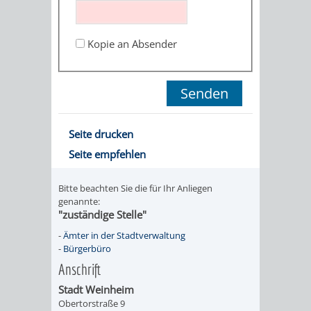
STADTENTWICKLUNG
HILFE
TAGESORDNUNG
BERATUNGSERGEBNI
BERATUNGSERGEBNISSE
Kopie an Absender
MENSCHEN
MENSCHEN
/
MIT
MIT
SITZUNGSUNTERLAGEN
BEHINDERUNG
DEMENZ
UMLEGUNGSAUSSCHUSS
BERATENDE
Seite drucken
MIGRANTEN
BAUHERREN
AUSSCHÜSSE
Seite empfehlen
/
BAUHERRENBERATUNG
GRUNDSTÜCKSWERTERMITTLUNG
BERATUNGSERGEBNISS
Bitte beachten Sie die für Ihr Anliegen
FLÜCHTLINGE
genannte:
RATHAUS
DENKMALSCHUTZ
VERKAUF
"zuständige Stelle"
-
Ämter in der Stadtverwaltung
STÄDTISCHER
AUFGABEN
STEUERVORTEILE
-
Bürgerbüro
Anschrift
BAUPLÄTZE
DER
SATZUNGEN
Stadt Weinheim
BÜRGERMEISTER
ÄMTER
Obertorstraße 9
UNTEREN
VERKAUF
IM