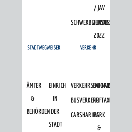
/ JAV
SCHWERBEHINDERTENVERTR
ZENSUS
2022
STADTWEGWEISER
VERKEHR
ÄMTER
EINRICHTUNGEN
VERKEHRSINFORMATIONEN
BAHNVERKEHR
&
IN
BUSVERKEHR
RUFTAXI
BEHÖRDEN
DER
CARSHARING
PARK
STADT
&