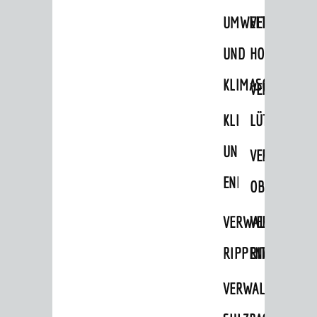
STADTWEGWEISER
UMWELT-
VERWALTUNG
Ämter & Behörden
UND
HOHENSACH
Einrichtungen in der Stadt
KLIMASCHUTZ
VERWALTUNG
VERKEHR
KLIMASCHUTZ
LÜTZELSACH
Verkehrsinformationen
UND
VERWALTUNG
Bahnverkehr
ENERGIEMANAGE
Busverkehr
OBERFLOCKE
Ruftaxi
VERWALTUNGSSTE
VERWALTUNG
Carsharing
RIPPENWEIER
RITSCHWEIE
Park & Ride
VERWALTUNGSSTE
Parken