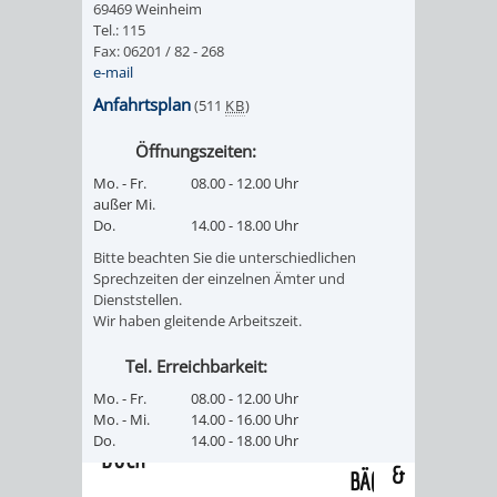
69469 Weinheim
/
AMT
AMT
Tel.: 115
DENKMALSCHUTZBEHÖRDE
STÄDTISCHER
BEREICH
Fax: 06201 / 82 - 268
DEZERNATE
e-mail
FÜR
FÜR
HÄUSER
DENKMALSCHUTZ
Anfahrtsplan
(511
KB
)
BAURECHT
BILDUNG
/
GENEHMIGUNGSVERFAHREN
TAG
Öffnungszeiten:
UND
UND
Mo. - Fr.
08.00 - 12.00 Uhr
LIEGENSCHAFTEN
DES
außer Mi.
DENKMALSCHUTZ
SPORT
Do.
14.00 - 18.00 Uhr
ABWASSERBESEITIGUNG
OFFENEN
Bitte beachten Sie die unterschiedlichen
AMT
AMT
Sprechzeiten der einzelnen Ämter und
DENKMALS
ERSCHLIESSUNGSBEITRAG
Dienststellen.
Wir haben gleitende Arbeitszeit.
FÜR
FÜR
ANTRAGSVERFAHREN
Tel. Erreichbarkeit:
IMMOBILIENWIRT
KULTUR,
Mo. - Fr.
08.00 - 12.00 Uhr
VERMIETE
Mo. - Mi.
14.00 - 16.00 Uhr
TOURISMUS
STABSSTELLE
HOCHBAU
Do.
14.00 - 18.00 Uhr
DOCH
&
BÄDER
(PLANUNG