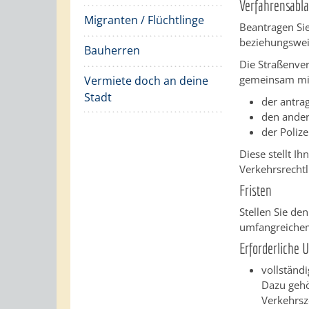
Verfahrensabla
Migranten / Flüchtlinge
Beantragen Sie
beziehungsweis
Bauherren
Die Straßenve
gemeinsam mi
Vermiete doch an deine
Stadt
der antra
den ander
der Polize
Diese stellt I
Verkehrsrecht
Fristen
Stellen Sie d
umfangreiche
Erforderliche 
vollständ
Dazu gehö
Verkehrsz