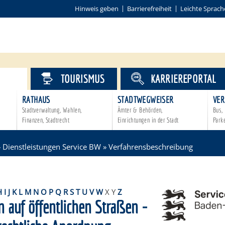
Hinweis geben
Barrierefreiheit
Leichte Sprach
VICE
TOURISMUS
KARRIEREPORTAL
RATHAUS
STADTWEGWEISER
VER
Stadtverwaltung, Wahlen,
Ämter & Behörden,
Bus, 
Finanzen, Stadtrecht
Einrichtungen in der Stadt
Park
»
Dienstleistungen Service BW
»
Verfahrensbeschreibung
H
I
J
K
L
M
N
O
P
Q
R
S
T
U
V
W
X
Y
Z
n auf öffentlichen Straßen -