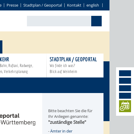
e
Presse
Stadtplan / Geoportal
Kontakt
english
KEHR
STADTPLAN / GEOPORTAL
Bahn, Ruftaxi, Radwege,
Wo finde ich was?
en, Verkehrsplanung
Blick auf Weinheim
Bitte beachten Sie die für
Ihr Anliegen genannte:
"zuständige Stelle"
-
Ämter in der