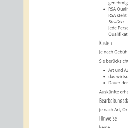
genehmig
RSA Quali
RSA steht
Straßen
.
Jede Pers
Qualifika
Kosten
Je nach Gebüh
SIe berücksich
Art und A
das wirtsc
Dauer der
Auskünfte erha
Bearbeitungsd
je nach Art, 
Hinweise
keine