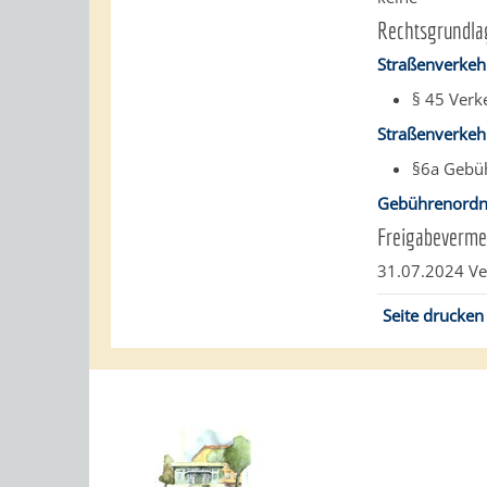
Rechtsgrundla
Straßenverkeh
§ 45 Verk
Straßenverkehr
§6a Gebü
Gebührenordn
Freigabeverme
31.07.2024 V
Seite drucken