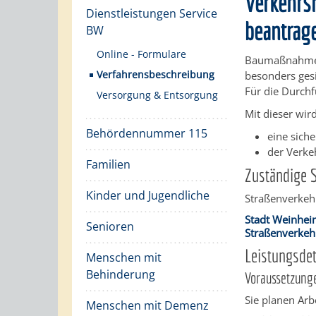
Verkehrs
Dienstleistungen Service
beantrag
BW
Online - Formulare
Baumaßnahmen 
Verfahrensbeschreibung
besonders ges
Für die Durchf
Versorgung & Entsorgung
Mit dieser wir
Behördennummer 115
eine sich
der Verke
Familien
Zuständige S
Kinder und Jugendliche
Straßenverkeh
Stadt Weinhe
Senioren
Straßenverkeh
Leistungsdet
Menschen mit
Behinderung
Voraussetzung
Sie planen Arb
Menschen mit Demenz