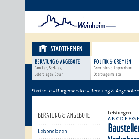
STADTTHEMEN
BÜRGERSER
BERATUNG & ANGEBOTE
POLITIK & GREMIEN
Familien, Soziales,
Gemeinderat, Abgeordnete
Lebenslagen, Bauen
Oberbürgermeister
Startseite
»
Bürgerservice
»
Beratung & Angebote
Leistungen
BERATUNG & ANGEBOTE
A
B
C
D
E
F
G
Baustelle
Lebenslagen