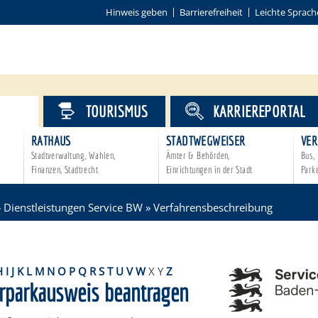
Hinweis geben
Barrierefreiheit
Leichte Sprach
VICE
TOURISMUS
KARRIEREPORTAL
RATHAUS
STADTWEGWEISER
VER
Stadtverwaltung, Wahlen,
Ämter & Behörden,
Bus, 
Finanzen, Stadtrecht
Einrichtungen in der Stadt
Park
»
Dienstleistungen Service BW
»
Verfahrensbeschreibung
H
I
J
K
L
M
N
O
P
Q
R
S
T
U
V
W
X
Y
Z
parkausweis beantragen