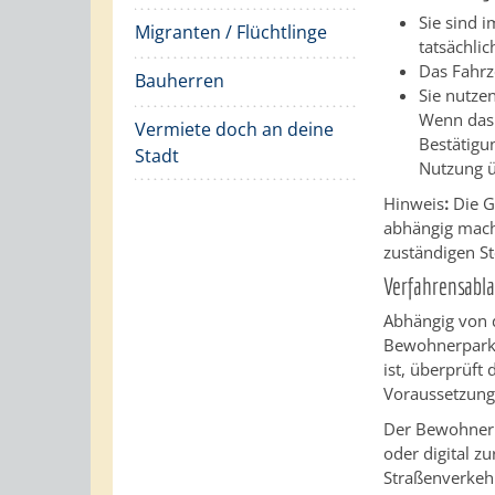
Sie sind 
Migranten / Flüchtlinge
tatsächlic
Das Fahrz
Bauherren
Sie nutze
Wenn das 
Vermiete doch an deine
Best
ä
tigu
Stadt
Nutzung ü
Hinweis
:
Die G
abhängig mache
zuständigen St
Verfahrensabla
Abhängig von 
Bewohnerparka
ist, überprüft
Voraussetzunge
Der Bewohnerp
oder digital z
Straßenverkeh