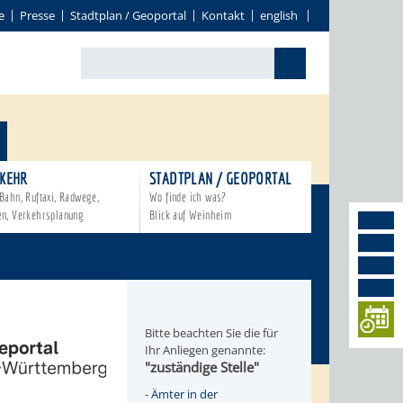
e
Presse
Stadtplan / Geoportal
Kontakt
english
KEHR
STADTPLAN / GEOPORTAL
Bahn, Ruftaxi, Radwege,
Wo finde ich was?
en, Verkehrsplanung
Blick auf Weinheim
Bitte beachten Sie die für
Ihr Anliegen genannte:
"zuständige Stelle"
-
Ämter in der