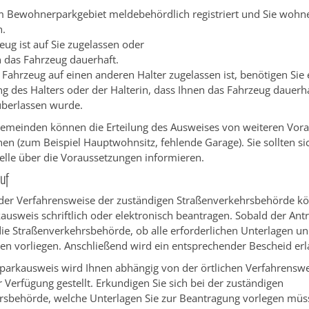
im Bewohnerparkgebiet meldebehördlich registriert und Sie wohn
h.
eug ist auf Sie zugelassen oder
n das Fahrzeug dauerhaft.
Fahrzeug auf einen anderen Halter zugelassen ist, benötigen Sie 
ng des Halters oder der Halterin, dass Ihnen das Fahrzeug dauerha
berlassen wurde.
emeinden können die Erteilung des Ausweises von weiteren Vor
n (zum Beispiel Hauptwohnsitz, fehlende Garage). Sie sollten si
elle über die Voraussetzungen informieren.
uf
der Verfahrensweise der zuständigen Straßenverkehrsbehörde k
usweis schriftlich oder elektronisch beantragen. Sobald der Ant
 die Straßenverkehrsbehörde, ob alle erforderlichen Unterlagen u
n vorliegen. Anschließend wird ein entsprechender Bescheid erl
arkausweis wird Ihnen abhängig von der örtlichen Verfahrenswe
ur Verfügung gestellt. Erkundigen Sie sich bei der zuständigen
rsbehörde, welche Unterlagen Sie zur Beantragung vorlegen müs