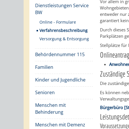
Vor allem in g
Dienstleistungen Service
Wohngebieten 
BW
entweder nur 
garantiert kein
Online - Formulare
Durch dieses 
Verfahrensbeschreibung
Parkplätzen g
Versorgung & Entsorgung
Stellplätze f
Onlineantra
Behördennummer 115
Anwohner
Familien
Zuständige S
Kinder und Jugendliche
Die zuständig
Senioren
Es können neb
Verwaltungsge
Menschen mit
Bürgerbüro [S
Behinderung
Leistungsdet
Menschen mit Demenz
Voraussetzung