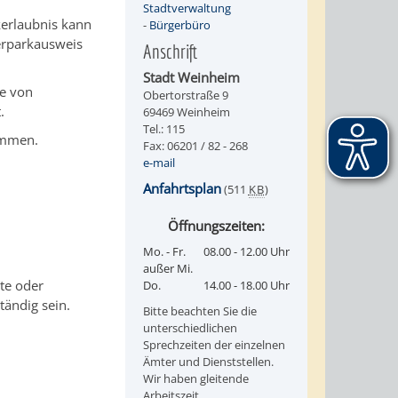
Stadtverwaltung
erlaubnis kann
-
Bürgerbüro
erparkausweis
Anschrift
Stadt Weinheim
e von
Obertorstraße 9
.
69469 Weinheim
Tel.: 115
ommen.
Fax: 06201 / 82 - 268
e-mail
Anfahrtsplan
(511
KB
)
Öffnungszeiten:
Mo. - Fr.
08.00 - 12.00 Uhr
außer Mi.
te oder
Do.
14.00 - 18.00 Uhr
ändig sein.
Bitte beachten Sie die
unterschiedlichen
Sprechzeiten der einzelnen
Ämter und Dienststellen.
Wir haben gleitende
Arbeitszeit.