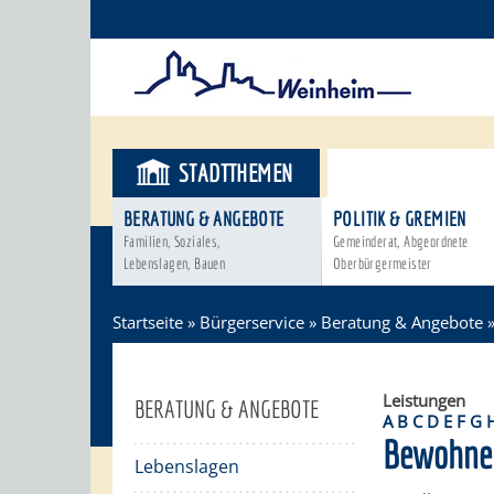
STADTTHEMEN
BÜRGERSER
BERATUNG & ANGEBOTE
POLITIK & GREMIEN
Familien, Soziales,
Gemeinderat, Abgeordnete
Lebenslagen, Bauen
Oberbürgermeister
Startseite
»
Bürgerservice
»
Beratung & Angebote
Leistungen
BERATUNG & ANGEBOTE
A
B
C
D
E
F
G
Bewohner
Lebenslagen