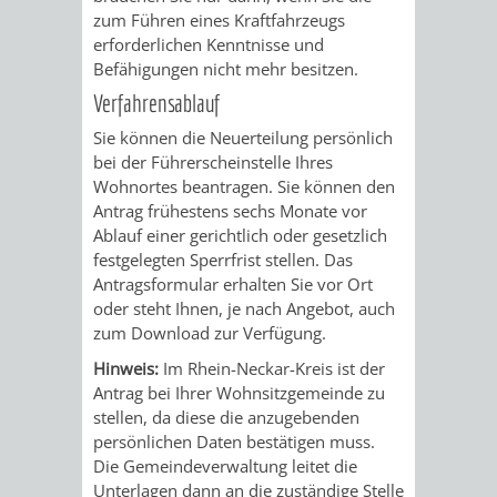
AN
zum Führen eines Kraftfahrzeugs
WIRTSCHAFT
UND
erforderl
i
chen Kenntnisse und
DEINE
Befähigungen nicht mehr besitzen.
BAU)
KULTURBÜR
MUSEUM
Verfahrensablauf
STADT
GEBÄUDEBETRIEB
LIEGENSCHAFT
STADTTOURI
WIRTSCHA
Sie können die Neuerteilung persönlich
WIEDERVERMIETUNGSPRÄMIE
bei der Führerscheinstelle Ihres
UND
Wohnortes beantragen. Sie können den
IMMOBILIENMAN
Antrag frühestens sechs Monate vor
STADTMAR
Ablauf einer gerichtlich oder gesetzlich
festgelegten Sperrfrist stellen. Das
Antragsformular erhalten Sie vor Ort
AMT
AMT
oder steht Ihnen, je nach Angebot, auch
zum Download zur Verfügung.
FÜR
FÜR
Hinweis:
Im Rhein-Neckar-Kreis ist der
SOZIALE
STADTENTWI
Antrag bei Ihrer Wohnsitzgemeinde zu
stellen, da diese die anzugebenden
ANGELEGENHEITE
AMT
persönlichen Daten bestätigen muss.
Die Gemeindeverwaltung leitet die
INTEGRATIONSBE
FÜR
Unterlagen dann an die zuständige Stelle