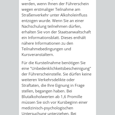
werden, wenn Ihnen der Führerschein
UMWELT-
VERWALTUNG
wegen erstmaliger Teilnahme am
Straßenverkehr unter Alkoholeinfluss
UND
HOHENSACH
entzogen wurde. Wenn Sie an einer
Nachschulung teilnehmen dürfen,
KLIMASCHUTZ
VERWALTUNG
erhalten Sie von der Staatsanwaltschaft
ein Informationsblatt. Dieses enthält
KLIMASCHUTZ
LÜTZELSACH
nähere Informationen zu den
Teilnahmebedingungen und
UND
Kursveranstaltern.
VERWALTUNG
Für die Kursteilnahme benötigen Sie
ENERGIEMANAGE
OBERFLOCKE
eine "Unbedenklichkeitsbescheinigung"
der Führerscheinstelle. Sie dürfen keine
weiteren Verkehrsdelikte oder
VERWALTUNGSSTE
VERWALTUNG
Straftaten, die Ihre Eignung in Frage
stellen, begangen haben. Bei
RIPPENWEIER
RITSCHWEIE
Blutalkoholwerten ab 1,6 Promille
müssen Sie sich vor Kursbeginn einer
VERWALTUNGSSTE
medizinisch-psychologischen
Untersuchung unterziehen. Bei