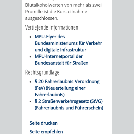
SULZBACH
Blutalkoholwerten von mehr als zwei
Promille ist die Kursteilnahme
AMTLICHE
AUSSCHREIBUNGE
ausgeschlossen.
Vertiefende Informationen
BEKANNTMACHUNGEN
INFORMATIONSPF
MPU-Flyer des
Bundesministeriums für Verkehr
WAHLEN
STÄDTISCHE
und digitale Infrastruktur
MPU-Internetportal der
/
FINANZEN
Bundesanstalt für Straßen
Rechtsgrundlage
ABSTIMMUNGEN
/
§ 20 Fahrerlaubnis-Verordnung
HAUSHALT
(FeV) (Neuerteilung einer
Fahrerlaubnis)
KOMMUNALE
RECHNUNGSS
§ 2 Straßenverkehrsgesetz (StVG)
(Fahrerlaubnis und Führerschein)
STEUERN
Seite drucken
STADTRECHT
PERSONALRAT
Seite empfehlen