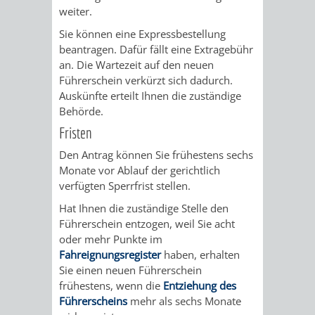
weiter.
VERKEHRSA
Sie können eine Expressbestellung
beantragen. Dafür fällt eine Extragebühr
UND
an. Die Wartezeit auf den neuen
Führerschein ve
r
kürzt sich dadurch.
GRÜNFLÄCH
Auskünfte erteilt Ihnen die zuständige
Behö
r
de.
INFRASTRU
STRASSEN- 
Fristen
ND L
Den Antrag können Sie frühestens sechs
Monate vor Ablauf der gerichtlich
ANDSCHAF
verfügten Sperrfrist stellen.
Hat Ihnen die zuständige Stelle den
FRIEDHÖFE
BAUBETRI
Führerschein entzogen, weil Sie acht
oder mehr Punkte im
Fahreignungsregister
haben, erhalten
AMT
BÜRGER-
Sie einen neuen Führerschein
frühestens, wenn die
Entziehung des
FÜR
UND
Führerscheins
mehr als sechs Monate