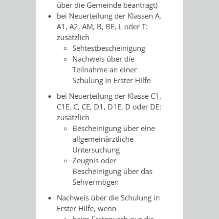
über die Gemeinde beantragt)
RENTENABTE
UNTERBRI
bei Neuerteilung der Klassen A,
A1, A2, AM, B, BE, L oder T:
VON
zusätzlich
Sehtestbescheinigung
OBDACHL
Nachweis über die
Teilnahme an einer
UND
Schulung in Erster Hilfe
bei Neuerteilung der Klasse C1,
FLÜCHTLI
C1E, C, CE, D1, D1E, D oder DE:
zusätzlich
EIGENBETRIEB
FEUERWEHR
Bescheinigung über eine
allgemeinärztliche
STADTENTWÄSSE
PERSONAL-
Untersuchung
Zeugnis oder
UND
Bescheinigung über das
Sehvermögen
ORGANISAT
Nachweis über die Schulung in
Erster Hilfe, wenn
STADTARCHI
beim Ersterwerb nur die