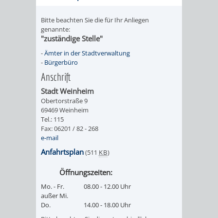
/ JAV
Bitte beachten Sie die für Ihr Anliegen
genannte:
SCHWERBEHINDERTENVERTR
ZENSUS
"zuständige Stelle"
-
Ämter in der Stadtverwaltung
2022
-
Bürgerbüro
Anschrift
STADTWEGWEISER
VERKEHR
Stadt Weinheim
Obertorstraße 9
69469 Weinheim
Tel.: 115
Fax: 06201 / 82 - 268
e-mail
ÄMTER
EINRICHTUNGEN
VERKEHRSINFORMATIONEN
BAHNVERKEHR
Anfahrtsplan
(511
KB
)
&
IN
BUSVERKEHR
RUFTAXI
Öffnungszeiten:
BEHÖRDEN
DER
Mo. - Fr.
08.00 - 12.00 Uhr
CARSHARING
PARK
außer Mi.
STADT
Do.
14.00 - 18.00 Uhr
&