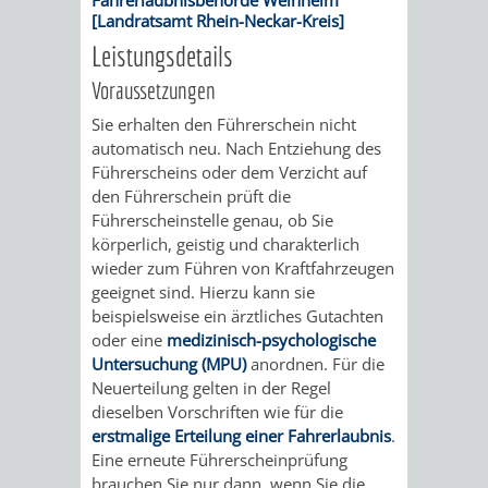
/
[Landratsamt Rhein-Neckar-Kreis]
AMT
AMT
DENKMALSCHUTZBEHÖRDE
STÄDTISCHER
BEREICH
Leistungsdetails
DEZERNATE
FÜR
FÜR
HÄUSER
Voraussetzungen
DENKMALSCHUTZ
BAURECHT
BILDUNG
Sie erhalten den Führerschein nicht
/
GENEHMIGUNGSVERFAHREN
TAG
automatisch neu. Nach Entziehung des
UND
UND
Führerscheins oder dem Verzicht auf
LIEGENSCHAFTEN
DES
den Führerschein prüft die
DENKMALSCHUTZ
SPORT
Führerscheinstelle genau, ob Sie
ABWASSERBESEITIGUNG
OFFENEN
körperlich, geistig und charakterlich
wieder zum Führen von Kraftfahrzeugen
AMT
AMT
DENKMALS
ERSCHLIESSUNGSBEITRAG
geeignet sind. Hierzu kann sie
beispielsweise ein ärztliches Gutachten
FÜR
FÜR
oder eine
medizinisch-psychologische
ANTRAGSVERFAHREN
Untersuchung (MPU)
anordnen. Für die
IMMOBILIENWIRT
KULTUR,
Neuerteilung gelten in der Regel
VERMIETE
dieselben Vorschriften wie für die
TOURISMUS
STABSSTELLE
HOCHBAU
erstmalige Erteilung einer Fahrerlaubnis
.
DOCH
Eine erneute Führerscheinprüfung
&
BÄDER
(PLANUNG
brauchen Sie nur dann, wenn Sie die