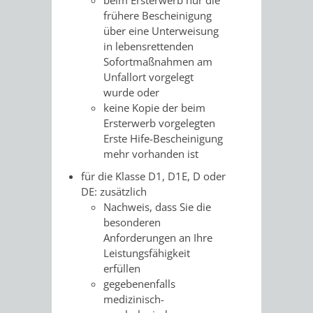
frühere Bescheinigung
PRESSE-
RECHNUNGS
über eine Unterweisung
in lebensrettenden
UND
Sofortmaßnahmen am
REFERAT
Unfallort vorgelegt
ÖFFENTLICHKEITS
wurde oder
DES
keine Kopie der beim
Ersterwerb vorgelegten
ERSTEN
Erste Hife-Bescheinigung
mehr vorhanden ist
BÜRGERMEIS
für die Klasse D1, D1E, D oder
REFERAT
STABSSTELL
DE: zusätzlich
Nachweis, dass Sie die
DES
RECHT
besonderen
Anforderungen an Ihre
OBERBÜRGERMEI
Leistungsfähigkeit
STADTBIBLIO
erfüllen
gegebenenfalls
STADTKÄMMEREI
STANDESAM
medizinisch-