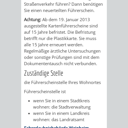
STADTENTWICKLUNG
HILFE
Straßenverkehr führen? Dann benötigen
TAGESORDNUNG
BERATUNGSERGEBNI
Sie einen neuerteilten Führerschein.
BERATUNGSERGEBNISSE
MENSCHEN
MENSCHEN
/
Achtung:
Ab dem 19. Januar 2013
ausgestellte Kartenführersche
i
ne sind
MIT
MIT
SITZUNGSUNTERLAGEN
auf 15 Jahre befristet. Die Befristung
betrifft nur die Pla
s
tikkarte. Sie muss
BEHINDERUNG
DEMENZ
alle 15 Jahre erneuert werden.
UMLEGUNGSAUSSCHUSS
BERATENDE
Regelmäßige ärztliche Untersuchungen
oder sonstige Prüfungen sind mit dem
MIGRANTEN
BAUHERREN
AUSSCHÜSSE
Dokumententausch nicht verbunden.
/
Zuständige Stelle
BAUHERRENBERATUNG
GRUNDSTÜCKSWERTERMITTLUNG
BERATUNGSERGEBNISS
die Führerscheinstelle Ihres Wohnortes
FLÜCHTLINGE
RATHAUS
DENKMALSCHUTZ
VERKAUF
Führerscheinstelle ist
STÄDTISCHER
AUFGABEN
STEUERVORTEILE
wenn Sie in einem Stadtkreis
wohnen: die Stadtverwaltung
BAUPLÄTZE
DER
wenn Sie in einem Landkreis
SATZUNGEN
wohnen: das Landratsamt
BÜRGERMEISTER
ÄMTER
UNTEREN
VERKAUF
IM
Fahrerlaubnisbehörde Weinheim