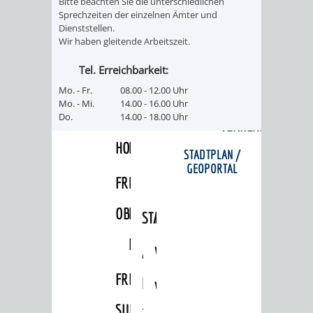
Bitte beachten Sie die unterschiedlichen
FRIEDHÖFE
KIRCHEN
Sprechzeiten der einzelnen Ämter und
RIDE
Dienststellen.
Wir haben gleitende Arbeitszeit.
BESTATTUNGSMÖGLICHKEITEN
HAUPTFRIEDHOF
KULTUREINRICHTUNGEN
PARKEN
RADFAHREN
Tel. Erreichbarkeit:
WEINHEIM
THEATER
MUSEUM
APP
VRNNEXTBIKE
Mo. - Fr.
08.00 - 12.00 Uhr
Mo. - Mi.
14.00 - 16.00 Uhr
FRIEDHÖFE
FRIEDHOF
Do.
14.00 - 18.00 Uhr
VERANSTALTUNGEN
KINDER
EASYPARKEN
VERKEHRSPLANU
HOHENSACHSEN
LÜTZELSACHSEN
IM
STADTPLAN /
GEOPORTAL
FRIEDHOF
FRIEDHOF
MUSEUM
OBERFLOCKENBACH
RIPPENWEIER-
STADTBIBLIOTHEK
KINO
HEILIGKREUZ
A
AUSLEIHE
VERANSTALTER
FRIEDHOF
BIS
MEDIENANGEBOTE
VERANSTALTUNGSRÄUME
SULZBACH