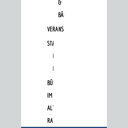
&
BÄDER
VERANSTALTUNGSRÄUME
STADTHALLE
ROLF-
ENGELBRECHT-
HAUS
BÜRGERSAAL
IM
BERATUNG & ANGEBOTE
ALTEN
Lebenslagen
Dienstleistungen Service BW
RATHAUS