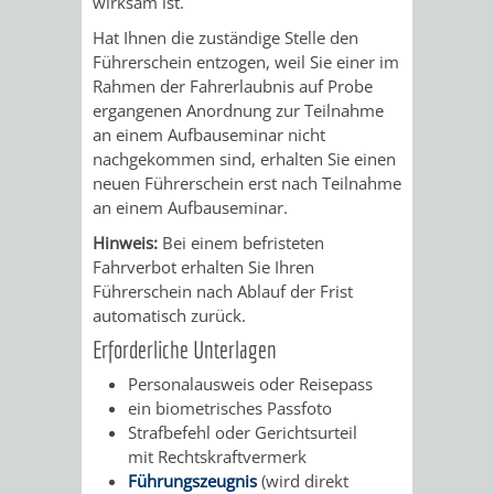
wirksam ist.
VERMESSUNG,
ORDNUNGSA
Hat Ihnen die zuständige Stelle den
BODENORDNUNG
AUSLÄNDERA
BÜRGERB
Führerschein entzogen, weil Sie einer im
Rahmen der Fahrerlaubnis auf Probe
UND
ergangenen Anordnung zur Teilnahme
GEWERBE-
ÖFFENTLI
an einem Aufbauseminar nicht
GEOINFORMATIO
nachgekommen sind, erhalten Sie einen
UND
SICHERHEI
neuen Führerschein erst nach Teilnahme
an einem Aufbauseminar.
GESUNDHEIT
ORDNUNG
Hinweis:
Bei einem befristeten
UND
Fahrverbot erhalten Sie Ihren
Führerschein nach Ablauf der Frist
VERKEHR
automatisch zurück.
Erforderliche Unterlagen
VERKEHRS
BUSSGEL
Personalausweis oder Reisepass
ein biometrisches Passfoto
GEMEINDE
AKTUELL
Strafbefehl oder Gerichtsurteil
mit Rechtskraftvermerk
VERKEHR
Führungszeugnis
(wird direkt