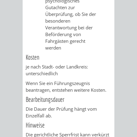
psychologisches
FINANZEN
STEUERABTEIL
HEIRATEN
Gutachten zur
Überprüfung, ob Sie der
UND
IN
besonderen
GRUNDSTEUER
Verantwortung bei der
HAUSHALT
WEINHEIM
Beförderung von
STADTKASSE
Fahrgästen gerecht
werden
INFORMATIO
WEINHEIME
BETEILIGUNGSMA
Kosten
DES
KIRCHEN
je nach Stadt- oder Landkreis:
unterschiedlich
STANDESAM
FOTOMOTIV
Wenn Sie ein Führungszeugnis
beantragen, entstehen weitere Kosten.
-
Bearbeitungsdauer
WEINHEIM
Die Dauer der Prüfung hängt vom
Einzelfall ab.
ALS
Hinweise
GASTGEBER
Die gerichtliche Sperrfrist kann verkürzt