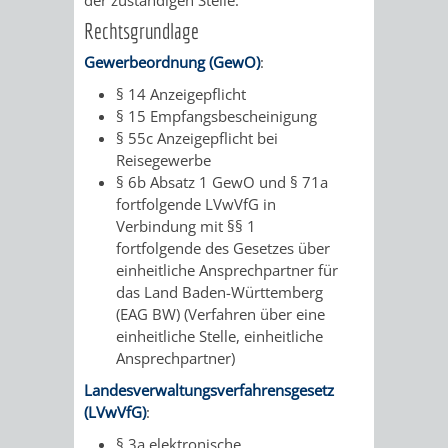
FINANZEN
STEUERABTEIL
HEIRATEN
Rechtsgrundlage
Gewerbeordnung (GewO)
:
UND
IN
GRUNDSTEUER
§ 14 Anzeigepflicht
HAUSHALT
WEINHEIM
§ 15 Empfangsbescheinigung
STADTKASSE
§ 55c Anzeigepflicht bei
INFORMATIO
WEINHEIME
Reisegewerbe
BETEILIGUNGSMA
§ 6b Absatz 1 GewO
und
§ 71a
DES
KIRCHEN
fortfolgende LVwVfG
in
Verbindung mit
§§ 1
STANDESAM
fortfolgende des
Gesetzes über
FOTOMOTIV
einheitliche Ansprechpartner für
das Land Baden-Württemberg
-
(EAG BW)
(Verfahren über eine
einheitliche Stelle, einheitliche
WEINHEIM
Ansprechpartner)
ALS
Landesverwaltungsverfahrensgesetz
(LVwVfG)
:
GASTGEBER
§ 3a elektronische