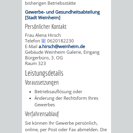
AN
bisherigen Betriebsstätte
WIRTSCHAFT
UND
Gewerbe- und Gesundheitsabteilung
DEINE
[Stadt Weinheim]
BAU)
KULTURBÜR
MUSEUM
Persönlicher Kontakt
STADT
Frau
Alena
Hirsch
GEBÄUDEBETRIEB
LIEGENSCHAFT
STADTTOURI
WIRTSCHA
Telefon
0620182230
WIEDERVERMIETUNGSPRÄMIE
E-Mail
a.hirsch@weinheim.de
UND
IMMOBILIENMAN
Gebäude
Weinheim Galerie, Eingang
Bürgerbüro, 3. OG
STADTMAR
Raum
323
Leistungsdetails
AMT
AMT
Voraussetzungen
FÜR
FÜR
Betriebsauflösung oder
Änderung der Rechtsform Ihres
SOZIALE
STADTENTWI
Gewerbes
Verfahrensablauf
ANGELEGENHEITE
AMT
Sie können Ihr Gewerbe persönlich,
online, per Post oder Fax abmelden.
Die
INTEGRATIONSBE
FÜR