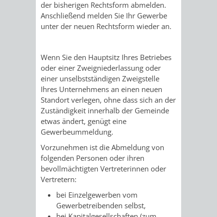
STADTENTWICKLUNG
der bisherigen Rechtsform abmelden.
HILFE
TAGESORDNUNG
BERATUNGSERGEBNI
Anschließend melden Sie Ihr Gewerbe
BERATUNGSERGEBNISSE
unter der neuen Rechtsform wieder an.
MENSCHEN
MENSCHEN
/
MIT
MIT
SITZUNGSUNTERLAGEN
Wenn Sie den Hauptsitz Ihres Betriebes
oder einer Zweigniederlassung oder
BEHINDERUNG
DEMENZ
UMLEGUNGSAUSSCHUSS
BERATENDE
einer unselbstständigen Zweigstelle
Ihres Unternehmens an einen neuen
MIGRANTEN
BAUHERREN
AUSSCHÜSSE
Standort verlegen, ohne dass sich an der
Zuständigkeit innerhalb der Gemeinde
/
etwas ändert, genügt eine
BAUHERRENBERATUNG
GRUNDSTÜCKSWERTERMITTLUNG
BERATUNGSERGEBNISS
Gewerbeummeldung.
FLÜCHTLINGE
RATHAUS
DENKMALSCHUTZ
VERKAUF
Vorzunehmen ist die Abmeldung von
folgenden Personen oder ihren
STÄDTISCHER
bevollmächtigten Vertreterinnen oder
AUFGABEN
STEUERVORTEILE
Vertretern:
BAUPLÄTZE
DER
SATZUNGEN
bei Einzelgewerben vom
BÜRGERMEISTER
ÄMTER
Gewerbetreibenden selbst,
UNTEREN
VERKAUF
IM
bei Kapitalgesellschaften (zum