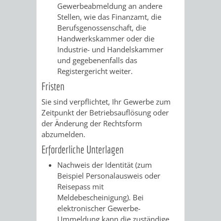
VERMESSUNG,
ORDNUNGSA
Gewerbeabmeldung an andere
Stellen, wie das Finanzamt, die
BODENORDNUNG
AUSLÄNDERA
BÜRGERB
Berufsgenossenschaft, die
Handwerkskammer oder die
UND
Industrie- und Handelskammer
GEWERBE-
ÖFFENTLI
und gegebenenfalls das
GEOINFORMATIO
Registergericht weiter.
UND
SICHERHEI
Fristen
GESUNDHEIT
ORDNUNG
Sie sind verpflichtet, Ihr Gewerbe zum
Zeitpunkt der Betriebsauflösung oder
UND
der Änderung der Rechtsform
abzumelden.
VERKEHR
Erforderliche Unterlagen
VERKEHRS
BUSSGEL
Nachweis der Identität (zum
Beispiel Personalausweis oder
Reisepass mit
GEMEINDE
AKTUELL
Meldebescheinigung). Bei
elektronischer Gewerbe-
VERKEHR
Ummeldung kann die zuständige