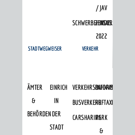
/ JAV
SCHWERBEHINDERTENVERTR
ZENSUS
2022
STADTWEGWEISER
VERKEHR
ÄMTER
EINRICHTUNGEN
VERKEHRSINFORMATIONEN
BAHNVERKEHR
&
IN
BUSVERKEHR
RUFTAXI
BEHÖRDEN
DER
CARSHARING
PARK
STADT
&