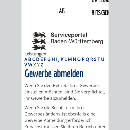
Angebote
»
Dienstleistungen Service BW
»
Verfahrensbeschreibung
ABWASSERBESEITIGUNG
RITSCHWEIER
SULZBACH
BEHÖRDENNUMMER
FAMILIEN
AUSSCHÜSSE
JUGENDGEMEINDE
115
BERATUNG
UND
TAGESORDNUNG
PROJEKTE
UND
BEIRÄTE
Leistungen
/
A
B
C
D
E
F
G
H
I
J
K
L
M
N
O
P
Q
R
S
T
U
V
W
X
Y
Z
HILFE
AUSSCHUSS
HAUPTAUSSCHUSS
SITZUNGSUNTERL
Gewerbe abmelden
KINDER
SENIOREN
FÜR
BERATUNGSERGEBNISS
ABGEORDNETE
Wenn Sie den Betrieb Ihres Gewerbes
einstellen möchten, sind Sie verpflichtet,
UND
TECHNIK,
BETREUUNG
FREIZEITANGEBOTE
KINDER-
STADTRECHT
Ihr Gewerbe abzumelden.
JUGENDLICHE
UMWELT
UND
Wenn Sie die Rechtsform Ihres
BERATUNG
UND
Gewerbes ändern, ist ebenfalls eine
UND
PFLEGE
Gewerbe-Abmeldung erforderlich.
UND
JUGENDBEIRAT
Zunächst müssen Sie Ihren Betrieb unter