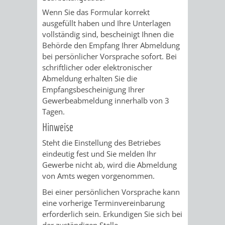
Wenn Sie das Formular korrekt
PRESSE-
RECHNUNGS
ausgefüllt haben und Ihre Unterlagen
vollständig sind, bescheinigt Ihnen die
UND
Behörde den Empfang Ihrer Abmeldung
REFERAT
bei persönlicher Vorsprache sofort. Bei
ÖFFENTLICHKEITS
schriftlicher oder elektronischer
DES
Abmeldung erhalten Sie die
Empfangsbescheinigung Ihrer
ERSTEN
Gewerbeabmeldung innerhalb von 3
Tagen.
BÜRGERMEIS
Hinweise
REFERAT
STABSSTELL
Steht die Einstellung des Betriebes
eindeutig fest und Sie melden Ihr
DES
RECHT
Gewerbe nicht ab, wird die Abmeldung
von Amts wegen vorgenommen.
OBERBÜRGERMEI
STADTBIBLIO
Bei einer persönlichen Vorsprache kann
eine vorherige Terminvereinbarung
STADTKÄMMEREI
STANDESAM
erforderlich sein. Erkundigen Sie sich bei
der zuständigen Stelle.