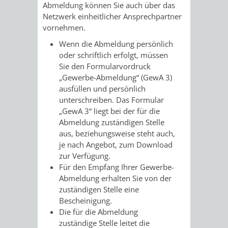
Abmeldung können Sie auch über das
Netzwerk einheitlicher Ansprechpartner
VERKEHRSA
vornehmen.
UND
Wenn die Abmeldung persönlich
oder schriftlich erfolgt, müssen
GRÜNFLÄCH
Sie den Formularvordruck
„Gewerbe-Abmeldung“ (GewA 3)
ausfüllen und persönlich
INFRASTRU
STRASSEN- 
unterschreiben. Das Formular
„GewA 3“ liegt bei der für die
ND L
Abmeldung zuständigen Stelle
aus, beziehungsweise steht auch,
ANDSCHAF
je nach Angebot, zum Download
zur Verfügung.
FRIEDHÖFE
BAUBETRI
Für den Empfang Ihrer Gewerbe-
Abmeldung erhalten Sie von der
AMT
BÜRGER-
zuständigen Stelle eine
Bescheinigung.
FÜR
UND
Die für die Abmeldung
zuständige Stelle leitet die