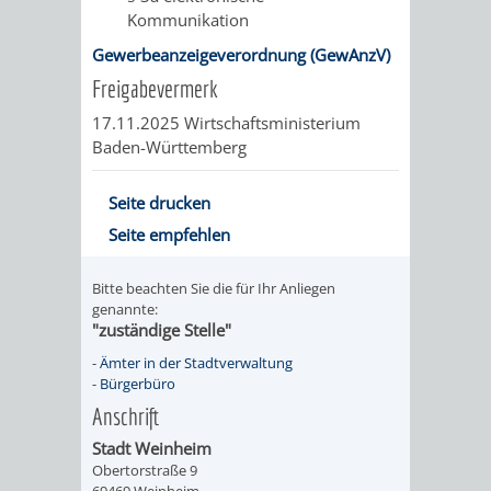
Kommunikation
UMWELT-
VERWALTUNG
Gewerbeanzeigeverordnung (GewAnzV)
UND
HOHENSACH
Freigabevermerk
17.11.2025 Wirtschaftsministerium
KLIMASCHUTZ
VERWALTUNG
Baden-Württemberg
KLIMASCHUTZ
LÜTZELSACH
Seite drucken
UND
Seite empfehlen
VERWALTUNG
ENERGIEMANAGE
OBERFLOCKE
Bitte beachten Sie die für Ihr Anliegen
genannte:
"zuständige Stelle"
VERWALTUNGSSTE
VERWALTUNG
-
Ämter in der Stadtverwaltung
-
Bürgerbüro
RIPPENWEIER
RITSCHWEIE
Anschrift
VERWALTUNGSSTE
Stadt Weinheim
Obertorstraße 9
69469 Weinheim