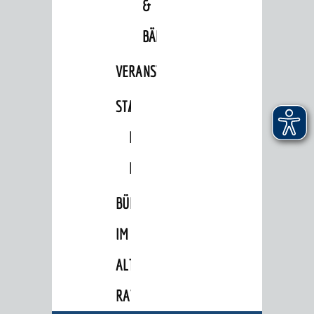
&
Migranten / Flüchtlinge
Bauherren
BÄDER
Vermiete doch an deine Stadt
VERANSTALTUNGSRÄUME
POLITIK & GREMIEN
STADTHALLE
ROLF-
Oberbürgermeister
ENGELBRECHT-
Bürgerinformationssystem
HAUS
Gemeinderat
Ortschaftsräte
BÜRGERSAAL
Ausschüsse und Beiräte
IM
Jugendgemeinderat
ALTEN
Abgeordnete
RATHAUS
Stadtrecht