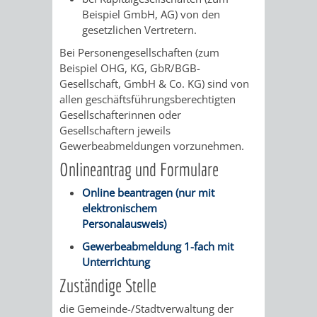
/
Beispiel GmbH, AG) von den
AMT
AMT
DENKMALSCHUTZBEHÖRDE
STÄDTISCHER
BEREICH
gesetzlichen Vertretern.
DEZERNATE
FÜR
FÜR
Bei Personengesellschaften (zum
HÄUSER
DENKMALSCHUTZ
Beispiel OHG, KG, GbR/BGB-
BAURECHT
BILDUNG
Gesellschaft, GmbH & Co. KG) sind von
/
GENEHMIGUNGSVERFAHREN
TAG
allen geschäftsführungsberechtigten
UND
UND
Gesellschafterinnen oder
LIEGENSCHAFTEN
DES
Gesellschaftern jeweils
DENKMALSCHUTZ
SPORT
Gewerbeabmeldungen vorzunehmen.
ABWASSERBESEITIGUNG
OFFENEN
Onlineantrag und Formulare
AMT
AMT
DENKMALS
ERSCHLIESSUNGSBEITRAG
Online beantragen (nur mit
FÜR
FÜR
elektronischem
Personalausweis)
ANTRAGSVERFAHREN
IMMOBILIENWIRT
KULTUR,
Gewerbeabmeldung 1-fach mit
VERMIETE
Unterrichtung
TOURISMUS
STABSSTELLE
HOCHBAU
Zuständige Stelle
DOCH
&
BÄDER
(PLANUNG
die Gemeinde-/Stadtverwaltung der