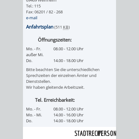
SULZBACH
Tel.: 115
Fax: 06201 / 82 - 268
AMTLICHE
AUSSCHREIBUNGE
e-mail
Anfahrtsplan
(511
KB
)
BEKANNTMACHUNGEN
INFORMATIONSPF
Öffnungszeiten:
WAHLEN
STÄDTISCHE
Mo. - Fr.
08.00 - 12.00 Uhr
außer Mi.
/
FINANZEN
Do.
14.00 - 18.00 Uhr
Bitte beachten Sie die unterschiedlichen
ABSTIMMUNGEN
/
Sprechzeiten der einzelnen Ämter und
Dienststellen.
Wir haben gleitende Arbeitszeit.
HAUSHALT
Tel. Erreichbarkeit:
KOMMUNALE
RECHNUNGSS
Mo. - Fr.
08.00 - 12.00 Uhr
Mo. - Mi.
14.00 - 16.00 Uhr
STEUERN
Do.
14.00 - 18.00 Uhr
STADTRECHT
PERSONALRAT