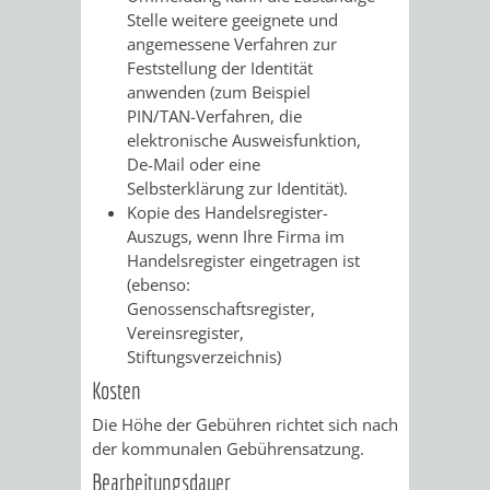
Stelle weitere geeignete und
RENTENABTE
UNTERBRI
angemessene Verfahren zur
Feststellung der Identität
VON
anwenden (zum Beispiel
PIN/TAN-Verfahren, die
OBDACHL
elektronische Ausweisfunktion,
De-Mail oder eine
UND
Selbsterklärung zur Identität).
Kopie des Handelsregister-
FLÜCHTLI
Auszugs, wenn Ihre Firma im
Handelsregister eingetragen ist
EIGENBETRIEB
FEUERWEHR
(ebenso:
Genossenschaftsregister,
STADTENTWÄSSE
PERSONAL-
Vereinsregister,
Stiftungsverzeichnis)
UND
Kosten
Die Höhe der Gebühren richtet sich nach
ORGANISAT
der kommunalen Gebührensatzung.
Bearbeitungsdauer
STADTARCHI