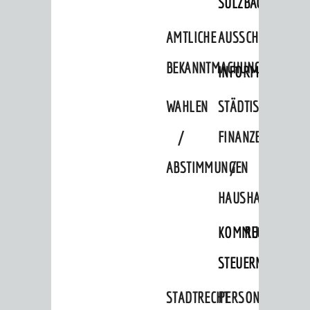
SULZBACH
Migranten / Flüchtlinge
AMTLICHE
AUSSCHREIBUNGE
Bauherren
BEKANNTMACHUNGEN
INFORMATIONSPF
Vermiete doch an deine Stadt
WAHLEN
STÄDTISCHE
POLITIK & GREMIEN
/
FINANZEN
Oberbürgermeister
Bürgerinformationssystem
ABSTIMMUNGEN
/
Gemeinderat
HAUSHALT
Ortschaftsräte
KOMMUNALE
RECHNUNGSS
Ausschüsse und Beiräte
STEUERN
Jugendgemeinderat
Abgeordnete
STADTRECHT
PERSONALRAT