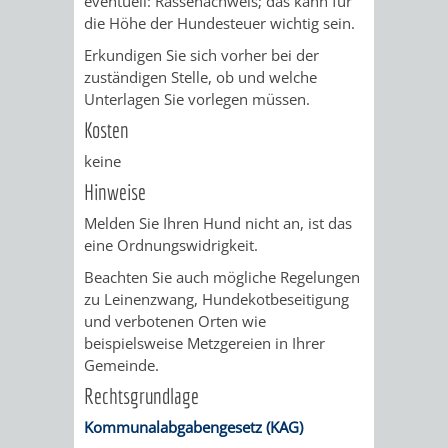
eventuell: Rassenachweis; das kann für
AN
WIRTSCHAFT
die Höhe der Hundesteuer wichtig sein.
UND
DEINE
Erkundigen Sie sich vorher bei der
BAU)
KULTURBÜR
MUSEUM
zuständigen Stelle, ob und welche
STADT
Unterlagen Sie vorlegen müssen.
GEBÄUDEBETRIEB
LIEGENSCHAFT
STADTTOURI
WIRTSCHA
Kosten
WIEDERVERMIETUNGSPRÄMIE
keine
UND
IMMOBILIENMAN
Hinweise
STADTMAR
Melden Sie Ihren Hund nicht an, ist das
eine Ordnungswidrigkeit.
AMT
AMT
Beachten Sie auch mögliche Regelungen
zu Leinenzwang, Hundekotbeseitigung
FÜR
FÜR
und verbotenen Orten wie
beispielsweise Metzgereien in Ihrer
SOZIALE
STADTENTWI
Gemeinde.
ANGELEGENHEITE
Rechtsgrundlage
AMT
Kommunalabgabengesetz (KAG)
INTEGRATIONSBE
FÜR