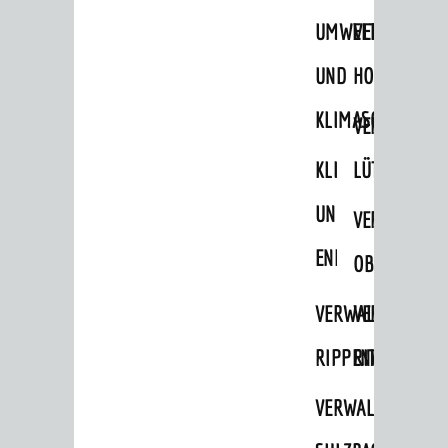
UMWELT-
VERWALTUNG
UND
HOHENSACH
KLIMASCHUTZ
VERWALTUNG
BERATUNG & ANGEBOTE
KLIMASCHUTZ
LÜTZELSACH
Lebenslagen
UND
VERWALTUNG
Dienstleistungen Service BW
ENERGIEMANAGE
Behördennummer 115
OBERFLOCKE
Familien
VERWALTUNGSSTE
VERWALTUNG
Kinder und Jugendliche
RIPPENWEIER
RITSCHWEIE
Senioren
VERWALTUNGSSTE
Menschen mit Behinderung
Menschen mit Demenz