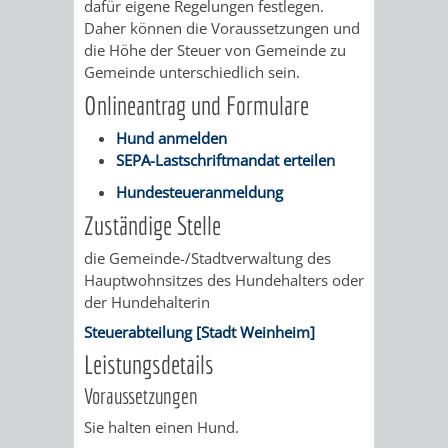
STADTENTWICKLUNG
dafür eigene Regelungen festlegen.
HILFE
TAGESORDNUNG
BERATUNGSERGEBNI
Daher können die Voraussetzungen und
die Höhe der Steuer von Gemeinde zu
BERATUNGSERGEBNISSE
MENSCHEN
MENSCHEN
/
Gemeinde unterschiedlich sein.
Onlineantrag und Formulare
MIT
MIT
SITZUNGSUNTERLAGEN
Hund anmelden
BEHINDERUNG
DEMENZ
UMLEGUNGSAUSSCHUSS
BERATENDE
SEPA-Lastschriftmandat erteilen
Hundesteueranmeldung
MIGRANTEN
BAUHERREN
AUSSCHÜSSE
Zuständige Stelle
/
BAUHERRENBERATUNG
GRUNDSTÜCKSWERTERMITTLUNG
BERATUNGSERGEBNISS
die Gemeinde-/Stadtverwaltung des
Hauptwohnsitzes des Hundehalters oder
FLÜCHTLINGE
RATHAUS
DENKMALSCHUTZ
VERKAUF
der Hundehalterin
Steuerabteilung [Stadt Weinheim]
STÄDTISCHER
AUFGABEN
STEUERVORTEILE
Leistungsdetails
BAUPLÄTZE
Voraussetzungen
DER
SATZUNGEN
BÜRGERMEISTER
ÄMTER
Sie halten einen Hund.
UNTEREN
VERKAUF
IM