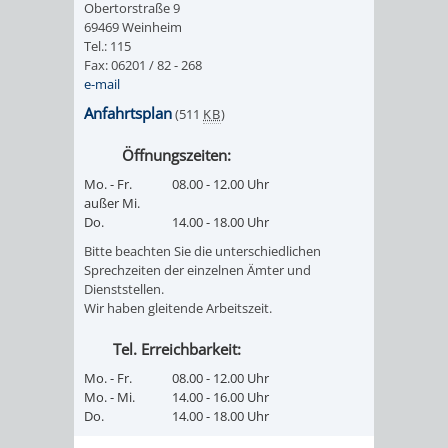
VERMESSUNG,
ORDNUNGSA
Obertorstraße 9
69469 Weinheim
Tel.: 115
BODENORDNUNG
AUSLÄNDERA
BÜRGERB
Fax: 06201 / 82 - 268
e-mail
UND
GEWERBE-
ÖFFENTLI
Anfahrtsplan
(511
KB
)
GEOINFORMATIO
UND
SICHERHEI
Öffnungszeiten:
Mo. - Fr.
08.00 - 12.00 Uhr
GESUNDHEIT
ORDNUNG
außer Mi.
Do.
14.00 - 18.00 Uhr
UND
Bitte beachten Sie die unterschiedlichen
Sprechzeiten der einzelnen Ämter und
VERKEHR
Dienststellen.
Wir haben gleitende Arbeitszeit.
VERKEHRS
BUSSGEL
Tel. Erreichbarkeit:
GEMEINDE
AKTUELL
Mo. - Fr.
08.00 - 12.00 Uhr
Mo. - Mi.
14.00 - 16.00 Uhr
Do.
14.00 - 18.00 Uhr
VERKEHR