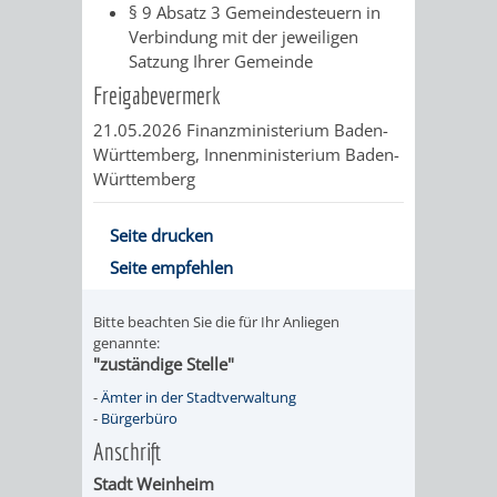
§ 9 Absatz 3 Gemeindesteuern in
Verbindung mit der jeweiligen
VERKEHRSA
Satzung Ihrer Gemeinde
UND
Freigabevermerk
21.05.2026
Finanzministerium Baden-
GRÜNFLÄCH
Württemberg, Innenministerium Baden-
Württemberg
INFRASTRU
STRASSEN- 
Seite drucken
ND L
Seite empfehlen
ANDSCHAF
Bitte beachten Sie die für Ihr Anliegen
genannte:
FRIEDHÖFE
BAUBETRI
"zuständige Stelle"
-
Ämter in der Stadtverwaltung
AMT
BÜRGER-
-
Bürgerbüro
Anschrift
FÜR
UND
Stadt Weinheim