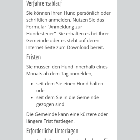
Verfahrensablauf
/
AMT
AMT
DENKMALSCHUTZBEHÖRDE
STÄDTISCHER
Sie können Ihren Hund persönlich oder
BEREICH
DEZERNATE
schriftlich anmelden.
Nutzen Sie das
FÜR
FÜR
HÄUSER
Formular "Anmeldung zur
DENKMALSCHUTZ
Hundesteuer". Sie erhalten es bei Ihrer
BAURECHT
BILDUNG
/
Gemeinde oder es steht auf deren
GENEHMIGUNGSVERFAHREN
TAG
Internet-Seite zum Download bereit.
UND
UND
LIEGENSCHAFTEN
Fristen
DES
DENKMALSCHUTZ
SPORT
Sie müssen den Hund innerhalb eines
ABWASSERBESEITIGUNG
OFFENEN
Monats ab dem Tag anmelden,
AMT
AMT
seit dem Sie einen Hund halten
DENKMALS
ERSCHLIESSUNGSBEITRAG
oder
FÜR
FÜR
seit dem Sie in die Gemeinde
ANTRAGSVERFAHREN
gezogen sind.
IMMOBILIENWIRT
KULTUR,
Die Gemeinde kann eine kürzere oder
VERMIETE
TOURISMUS
längere Frist festlegen.
STABSSTELLE
HOCHBAU
DOCH
Erforderliche Unterlagen
&
BÄDER
(PLANUNG