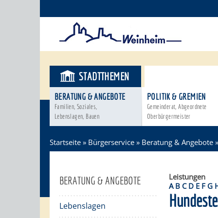
STADTTHEMEN
BÜRGERSER
BERATUNG & ANGEBOTE
POLITIK & GREMIEN
Familien, Soziales,
Gemeinderat, Abgeordnete
Lebenslagen, Bauen
Oberbürgermeister
Startseite
»
Bürgerservice
»
Beratung & Angebote
Leistungen
BERATUNG & ANGEBOTE
A
B
C
D
E
F
G
Hundeste
Lebenslagen