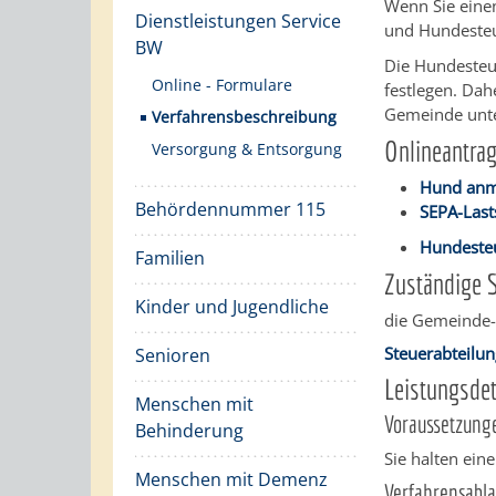
Wenn Sie eine
Dienstleistungen Service
und Hundesteu
BW
Die Hundesteu
Online - Formulare
festlegen. Da
Gemeinde unter
Verfahrensbeschreibung
Onlineantra
Versorgung & Entsorgung
Hund anm
Behördennummer 115
SEPA-Last
Hundeste
Familien
Zuständige S
Kinder und Jugendliche
die Gemeinde-
Steuerabteilu
Senioren
Leistungsdet
Menschen mit
Voraussetzung
Behinderung
Sie halten ein
Menschen mit Demenz
Verfahrensabla