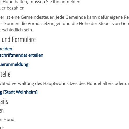
n Hund halten, müssen Sie ihn anmelden
er bezahlen.
er ist eine Gemeindesteuer. Jede Gemeinde kann dafür eigene R
her können die Voraussetzungen und die Höhe der Steuer von Ge
schiedlich sein.
g und Formulare
elden
schriftmandat erteilen
ueranmeldung
telle
/Stadtverwaltung des Hauptwohnsitzes des Hundehalters oder d
ng [Stadt Weinheim]
ails
en
en Hund.
uf