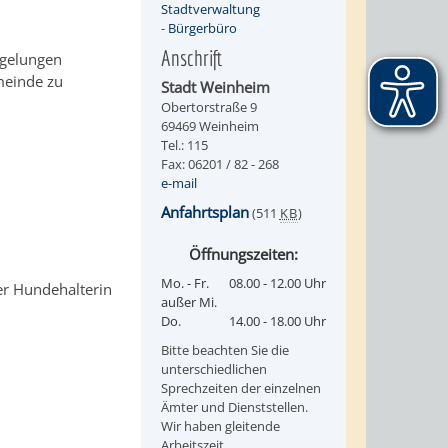
Stadtverwaltung
-
Bürgerbüro
Anschrift
egelungen
meinde zu
Stadt Weinheim
Obertorstraße 9
69469 Weinheim
Tel.: 115
Fax: 06201 / 82 - 268
e-mail
Anfahrtsplan
(511
KB
)
Öffnungszeiten:
Mo. - Fr.
08.00 - 12.00 Uhr
er Hundehalterin
außer Mi.
Do.
14.00 - 18.00 Uhr
Bitte beachten Sie die
unterschiedlichen
Sprechzeiten der einzelnen
Ämter und Dienststellen.
Wir haben gleitende
Arbeitszeit.