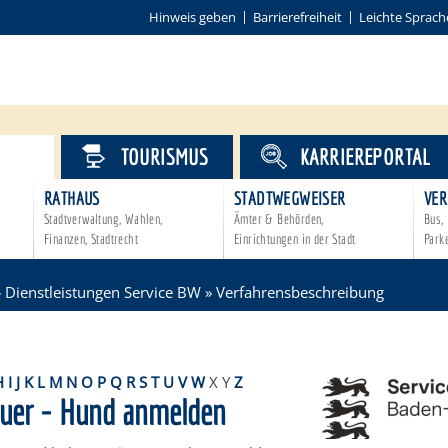
Hinweis geben
Barrierefreiheit
Leichte Sprach
VICE
TOURISMUS
KARRIEREPORTAL
RATHAUS
STADTWEGWEISER
VER
Stadtverwaltung, Wahlen,
Ämter & Behörden,
Bus, 
Finanzen, Stadtrecht
Einrichtungen in der Stadt
Park
»
Dienstleistungen Service BW
»
Verfahrensbeschreibung
H
I
J
K
L
M
N
O
P
Q
R
S
T
U
V
W
X
Y
Z
uer - Hund anmelden