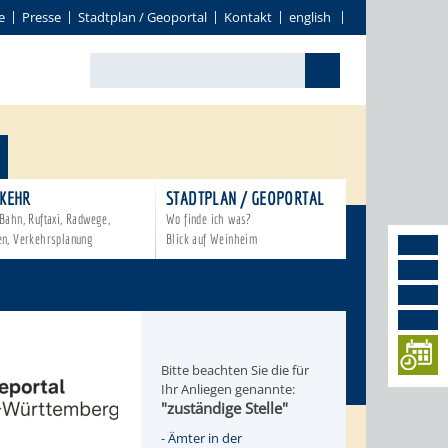
e
Presse
Stadtplan / Geoportal
Kontakt
english
KEHR
STADTPLAN / GEOPORTAL
Bahn, Ruftaxi, Radwege,
Wo finde ich was?
en, Verkehrsplanung
Blick auf Weinheim
Bitte beachten Sie die für
Ihr Anliegen genannte:
"zuständige Stelle"
-
Ämter in der