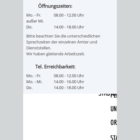
Öffnungszeiten:
RENTENABTE
UNTERBRI
Mo. - Fr.
08.00 - 12.00 Uhr
außer Mi.
VON
Do.
14.00 - 18.00 Uhr
OBDACHL
Bitte beachten Sie die unterschiedlichen
Sprechzeiten der einzelnen Ämter und
Dienststellen.
UND
Wir haben gleitende Arbeitszeit.
FLÜCHTLI
Tel. Erreichbarkeit:
Mo. - Fr.
08.00 - 12.00 Uhr
EIGENBETRIEB
FEUERWEHR
Mo. - Mi.
14.00 - 16.00 Uhr
Do.
14.00 - 18.00 Uhr
STADTENTWÄSSE
PERSONAL-
UND
ORGANISAT
STADTARCHI