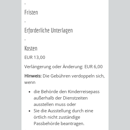
AN
-
WIRTSCHAFT
UND
Fristen
DEINE
BAU)
KULTURBÜR
MUSEUM
-
STADT
Erforderliche Unterlagen
GEBÄUDEBETRIEB
LIEGENSCHAFT
STADTTOURI
WIRTSCHA
-
WIEDERVERMIETUNGSPRÄMIE
Kosten
UND
IMMOBILIENMAN
EUR 13,00
STADTMAR
Verlängerung oder Änderung: EUR 6,00
AMT
AMT
Hinweis:
Die Gebühren verdoppeln sich,
wenn
FÜR
FÜR
die Behörde den Kinderreisepass
außerhalb der Dienstzeiten
SOZIALE
STADTENTWI
ausstellen muss oder
Sie die Ausstellung durch eine
ANGELEGENHEITE
AMT
örtlich nicht zuständige
Passbehörde beantragen.
INTEGRATIONSBE
FÜR