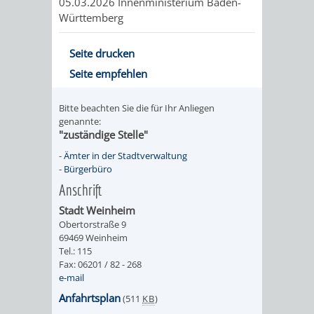
05.03.2026
Innenministerium Baden-
VERMESSUNG,
ORDNUNGSA
Württemberg
BODENORDNUNG
AUSLÄNDERA
BÜRGERB
Seite drucken
UND
GEWERBE-
ÖFFENTLI
Seite empfehlen
GEOINFORMATIO
UND
SICHERHEI
Bitte beachten Sie die für Ihr Anliegen
genannte:
GESUNDHEIT
ORDNUNG
"zuständige Stelle"
-
Ämter in der Stadtverwaltung
UND
-
Bürgerbüro
Anschrift
VERKEHR
Stadt Weinheim
Obertorstraße 9
VERKEHRS
BUSSGEL
69469 Weinheim
Tel.: 115
Fax: 06201 / 82 - 268
GEMEINDE
AKTUELL
e-mail
VERKEHR
Anfahrtsplan
(511
KB
)