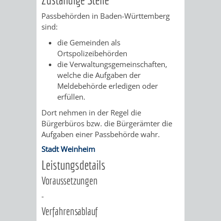
/
AMT
AMT
Passbehörden in Baden-Württemberg
DENKMALSCHUTZBEHÖRDE
STÄDTISCHER
BEREICH
sind:
DEZERNATE
FÜR
FÜR
HÄUSER
DENKMALSCHUTZ
die Gemeinden als
Ortspolizeibehörden
BAURECHT
BILDUNG
/
die Verwaltungsgemeinschaften,
GENEHMIGUNGSVERFAHREN
TAG
welche die Aufgaben der
UND
UND
LIEGENSCHAFTEN
Meldebehörde erledigen oder
DES
erfüllen.
DENKMALSCHUTZ
SPORT
ABWASSERBESEITIGUNG
OFFENEN
Dort nehmen in der Regel die
AMT
AMT
Bürgerbüros bzw. die Bürgerämter die
DENKMALS
ERSCHLIESSUNGSBEITRAG
Aufgaben einer Passbehörde wahr.
FÜR
FÜR
Stadt Weinheim
ANTRAGSVERFAHREN
Leistungsdetails
IMMOBILIENWIRT
KULTUR,
Voraussetzungen
VERMIETE
TOURISMUS
STABSSTELLE
HOCHBAU
-
DOCH
Verfahrensablauf
&
BÄDER
(PLANUNG