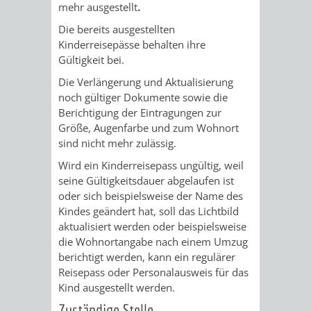
STADTENTWICKLUNG
mehr ausgestellt
.
HILFE
TAGESORDNUNG
BERATUNGSERGEBNI
Die bereits ausgestellten
BERATUNGSERGEBNISSE
MENSCHEN
MENSCHEN
/
Kinderreisepässe behalten ihre
Gültigkeit bei.
MIT
MIT
SITZUNGSUNTERLAGEN
Die
Verlängerung und Aktualisierung
noch gültiger Dokumente sowie die
BEHINDERUNG
DEMENZ
UMLEGUNGSAUSSCHUSS
BERATENDE
Berichtigung der
Eintragungen zur
Größe, Augenfarbe und zum Wohnort
MIGRANTEN
BAUHERREN
AUSSCHÜSSE
sind nicht mehr zulässig.
Wird ein Kinderreisepass ungültig, weil
/
BAUHERRENBERATUNG
GRUNDSTÜCKSWERTERMITTLUNG
BERATUNGSERGEBNISS
seine Gültigkeitsdauer abgelaufen ist
oder sich beispielsweise der Name des
FLÜCHTLINGE
RATHAUS
DENKMALSCHUTZ
VERKAUF
Kindes geändert hat, soll das Lichtbild
aktualisiert werden oder beispielsweise
STÄDTISCHER
die Wohnortangabe
nach einem Umzug
AUFGABEN
STEUERVORTEILE
berichtigt werden, kann ein regulärer
BAUPLÄTZE
Reisepass oder Personalausweis für das
DER
SATZUNGEN
Kind ausgestellt werden.
BÜRGERMEISTER
ÄMTER
UNTEREN
VERKAUF
Zuständige Stelle
IM