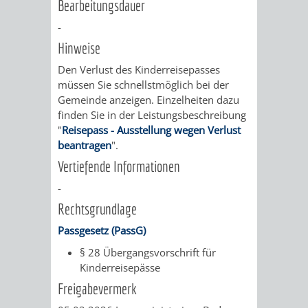
Bearbeitungsdauer
VERKEHRSA
-
Hinweise
UND
Den Verlust des Kinderreisepasses
müssen Sie schnellstmöglich bei der
GRÜNFLÄCH
Gemeinde anzeigen. Einzelheiten dazu
finden Sie in der Leistungsbeschreibung
INFRASTRU
STRASSEN- 
"
Reisepass - Ausstellung wegen Verlust
beantragen
".
ND L
Vertiefende Informationen
ANDSCHAF
-
Rechtsgrundlage
FRIEDHÖFE
BAUBETRI
Passgesetz (PassG)
AMT
BÜRGER-
§ 28 Übergangsvorschrift für
Kinderreisepässe
FÜR
UND
Freigabevermerk