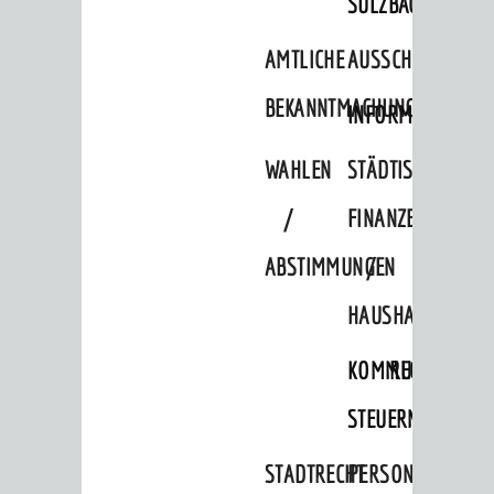
SULZBACH
BERATUNG & ANGEBOTE
Lebenslagen
AMTLICHE
AUSSCHREIBUNGE
Dienstleistungen Service BW
BEKANNTMACHUNGEN
INFORMATIONSPF
Behördennummer 115
WAHLEN
STÄDTISCHE
Familien
/
FINANZEN
Kinder und Jugendliche
Senioren
ABSTIMMUNGEN
/
Menschen mit Behinderung
HAUSHALT
Menschen mit Demenz
KOMMUNALE
RECHNUNGSS
Migranten / Flüchtlinge
STEUERN
Bauherren
Vermiete doch an deine Stadt
STADTRECHT
PERSONALRAT