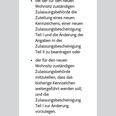
STADTENTWICKLUNG
bei der für den neuen
HILFE
TAGESORDNUNG
BERATUNGSERGEBNI
Wohnsitz zuständigen
Zulassungsbehörde die
BERATUNGSERGEBNISSE
MENSCHEN
MENSCHEN
/
Zuteilung eines neuen
Kennzeichens, einer neuen
MIT
MIT
SITZUNGSUNTERLAGEN
Zulassungsbescheinigung
Teil I und die Änderung der
BEHINDERUNG
DEMENZ
Angaben in der
UMLEGUNGSAUSSCHUSS
BERATENDE
Zulassungsbescheinigung
Teil II zu beantragen oder
MIGRANTEN
BAUHERREN
AUSSCHÜSSE
der für den neuen
/
BAUHERRENBERATUNG
GRUNDSTÜCKSWERTERMITTLUNG
BERATUNGSERGEBNISS
Wohnsitz zuständigen
Zulassungsbehörde
FLÜCHTLINGE
RATHAUS
mitzuteilen, dass das
DENKMALSCHUTZ
VERKAUF
bisherige Kennzeichen
weitergeführt werden soll,
STÄDTISCHER
AUFGABEN
STEUERVORTEILE
und die
Zulassungsbescheinigung
BAUPLÄTZE
DER
SATZUNGEN
Teil I zur Änderung
BÜRGERMEISTER
ÄMTER
vorzulegen.
UNTEREN
VERKAUF
IM