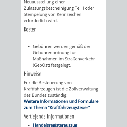
Z
Neuausstellung einer
ONLINE-
STADTHALLE
ROLF-
Zulassungsbescheinigung Teil I oder
Stempelung von Kennzeichen
KATALOG
ENGELBRECHT-
erforderlich wird.
HAUS
Kosten
VERANSTALTUNGEN
AUSBILDUNG
&
BÜRGERSAAL
Gebühren werden gemäß der
Gebührenordnung für
PRAKTIKA
IM
Maßnahmen im Straßenverkehr
(GebOst) festgelegt.
ALTEN
LEIHVERKEHR
SERVICE
Hinweise
RATHAUS
DER
FÜR
Für die Besteuerung von
Kraftfahrzeugen ist die Zollverwaltung
BIBLIOTHEK
LEHRER/INNEN
STADTARCHIV
des Bundes zuständig:
Weitere Informationen und Formulare
&
zum Thema "Kraftfahrzeugsteuer"
BENUTZUNG
BESTANDSÜBERSICHT
Vertiefende Informationen
ERZIEHER/INNEN
MELDEKARTEI
VERÖFFENTLICHUNGEN
Handelsregisterauszug