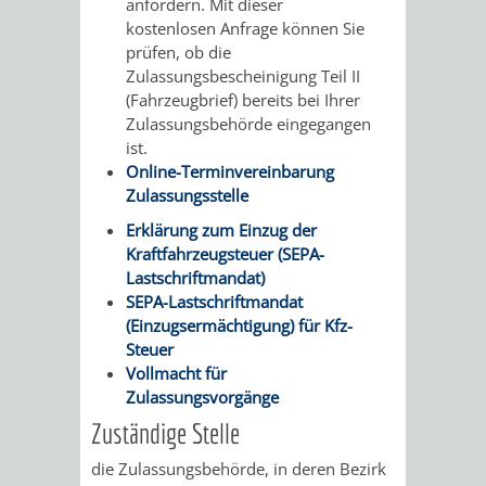
anfordern. Mit dieser
AN
WIRTSCHAFT
kostenlosen Anfrage können Sie
UND
prüfen, ob die
DEINE
Zulassungsbescheinigung Teil II
BAU)
KULTURBÜR
MUSEUM
(Fahrzeugbrief) bereits bei Ihrer
STADT
Zulassungsbehörde eingegangen
GEBÄUDEBETRIEB
LIEGENSCHAFT
STADTTOURI
WIRTSCHA
ist.
WIEDERVERMIETUNGSPRÄMIE
Online-Terminvereinbarung
UND
IMMOBILIENMAN
Zulassungsstelle
STADTMAR
Erklärung zum Einzug der
Kraftfahrzeugsteuer (SEPA-
Lastschriftmandat)
AMT
AMT
SEPA-Lastschriftmandat
(Einzugsermächtigung) für Kfz-
FÜR
FÜR
Steuer
Vollmacht für
SOZIALE
STADTENTWI
Zulassungsvorgänge
ANGELEGENHEITE
Zuständige Stelle
AMT
die Zulassungsbehörde, in deren Bezirk
INTEGRATIONSBE
FÜR