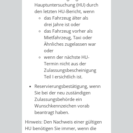
Hauptuntersuchung (HU) durch
FRIEDHÖFE
KIRCHEN
RIDE
den letzten HU-Bericht, wenn
das Fahrzeug älter als
BESTATTUNGSMÖGLICHKEITEN
HAUPTFRIEDHOF
KULTUREINRICHTUNGEN
PARKEN
RADFAHREN
drei Jahre ist oder
das Fahrzeug vorher als
WEINHEIM
THEATER
MUSEUM
Mietfahrzeug, Taxi oder
APP
VRNNEXTBIKE
Ähnliches zugelassen war
FRIEDHÖFE
FRIEDHOF
oder
VERANSTALTUNGEN
KINDER
EASYPARKEN
VERKEHRSPLANU
wenn der nächste HU-
HOHENSACHSEN
LÜTZELSACHSEN
Termin nicht aus der
IM
STADTPLAN /
Zulassungsbescheinigung
GEOPORTAL
Teil I ersichtlich ist.
FRIEDHOF
FRIEDHOF
MUSEUM
Reservierungsbestätigung, wenn
OBERFLOCKENBACH
RIPPENWEIER-
STADTBIBLIOTHEK
KINO
Sie bei der neu zuständigen
Zulassungsbehörde ein
HEILIGKREUZ
Wunschkennzeichen vorab
A
AUSLEIHE
VERANSTALTER
beantragt haben.
FRIEDHOF
BIS
MEDIENANGEBOTE
VERANSTALTUNGSRÄUME
Hinweis: Den Nachweis einer gültigen
HU benötigen Sie immer, wenn die
SULZBACH