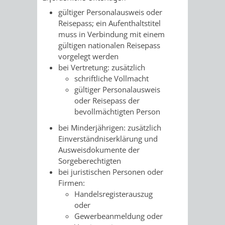
gültiger Personalausweis oder
UMWELT-
VERWALTUNG
Reisepass; ein Aufenthaltstitel
muss in Verbindung mit einem
UND
HOHENSACH
gültigen nationalen Reisepass
vorgelegt werden
KLIMASCHUTZ
VERWALTUNG
bei Vertretung: zusätzlich
schriftliche Vollmacht
KLIMASCHUTZ
LÜTZELSACH
gültiger Personalausweis
oder Reisepass der
UND
VERWALTUNG
bevollmächtigten Person
bei Minderjährigen: zusätzlich
ENERGIEMANAGE
OBERFLOCKE
Einverständniserklärung und
Ausweisdokumente der
VERWALTUNGSSTE
VERWALTUNG
Sorgeberechtigten
bei juristischen Personen oder
RIPPENWEIER
RITSCHWEIE
Firmen:
Handelsregisterauszug
VERWALTUNGSSTE
oder
Gewerbeanmeldung oder