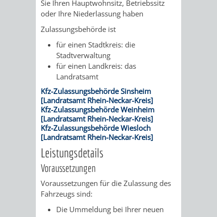
Sie Ihren Hauptwohnsitz, Betriebssitz
oder Ihre Niederlassung haben
VERKEHRSA
Zulassungsbehörde ist
UND
für einen Stadtkreis: die
Stadtverwaltung
GRÜNFLÄCH
für einen Landkreis: das
Landratsamt
INFRASTRU
STRASSEN- 
Kfz-Zulassungsbehörde Sinsheim
[Landratsamt Rhein-Neckar-Kreis]
ND L
Kfz-Zulassungsbehörde Weinheim
[Landratsamt Rhein-Neckar-Kreis]
ANDSCHAF
Kfz-Zulassungsbehörde Wiesloch
[Landratsamt Rhein-Neckar-Kreis]
Leistungsdetails
FRIEDHÖFE
BAUBETRI
Voraussetzungen
AMT
BÜRGER-
Voraussetzungen für die Zulassung des
Fahrzeugs sind:
FÜR
UND
Die Ummeldung bei Ihrer neuen