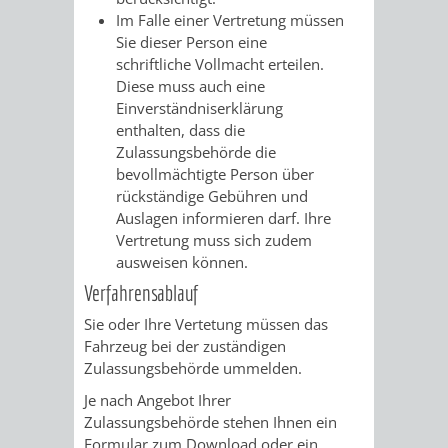
Im Falle einer Vertretung müssen
RENTENABTE
UNTERBRI
Sie dieser Person eine
schriftliche Vollmacht erteilen.
VON
Diese muss auch eine
Einverständniserklärung
OBDACHL
enthalten, dass die
Zulassungsbehörde die
UND
bevollmächtigte Person über
rückständige Gebühren und
FLÜCHTLI
Auslagen informieren darf. Ihre
Vertretung muss sich zudem
EIGENBETRIEB
FEUERWEHR
ausweisen können.
Verfahrensablauf
STADTENTWÄSSE
PERSONAL-
Sie oder Ihre Vertetung müssen das
UND
Fahrzeug bei der zuständigen
Zulassungsbehörde ummelden.
ORGANISAT
Je nach Angebot Ihrer
Zulassungsbehörde stehen Ihnen ein
STADTARCHI
Formular zum Download oder ein