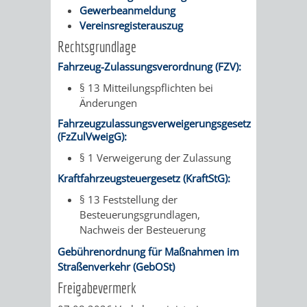
Gewerbeanmeldung
VERMIETUNG
/
JÜDISCHE
Vereinsregisterauszug
Rechtsgrundlage
VON
FAMILIENFORSCHUNG
SPUREN
Fahrzeug-Zulassungsverordnung (FZV):
RÄUMEN
IN
§ 13 Mitteilungspflichten bei
Änderungen
WEINHEIM
Fahrzeugzulassungsverweigerungsgesetz
(FzZulVweigG):
KRIEGERDENKMAL
§ 1 Verweigerung der Zulassung
Kraftfahrzeugsteuergesetz (KraftStG):
NOTRUFNUMMERN
PARTEIEN
§ 13 Feststellung der
UND
Besteuerungsgrundlagen,
SOZIALE
Nachweis der Besteuerung
NOTDIENSTE
EINRICHTUNGEN
Gebührenordnung für Maßnahmen im
Straßenverkehr (GebOSt)
SPIELPLÄTZE
SPORTSTÄTTEN
Freigabevermerk