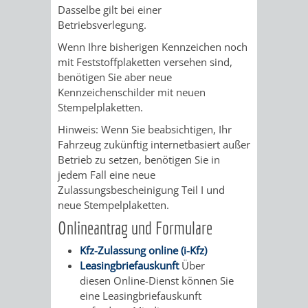
Dasselbe gilt bei einer
/
AMT
AMT
DENKMALSCHUTZBEHÖRDE
STÄDTISCHER
Betriebsverlegung.
BEREICH
DEZERNATE
FÜR
FÜR
Wenn Ihre bisherigen Kennzeichen noch
HÄUSER
DENKMALSCHUTZ
mit Feststoffplaketten versehen sind,
BAURECHT
BILDUNG
benötigen Sie aber neue
/
Kennzeichenschilder mit neuen
GENEHMIGUNGSVERFAHREN
TAG
UND
UND
Stempelplaketten.
LIEGENSCHAFTEN
DES
Hinweis:
Wenn Sie beabsich
tigen, Ihr
DENKMALSCHUTZ
SPORT
Fahrzeug zukünftig internetbasiert außer
ABWASSERBESEITIGUNG
OFFENEN
Betrieb zu setzen, benötigen Sie in
AMT
AMT
jedem Fall eine neue
DENKMALS
ERSCHLIESSUNGSBEITRAG
Zulassungsbescheinigung Teil I und
FÜR
FÜR
neue Stempelplaketten.
ANTRAGSVERFAHREN
Onlineantrag und Formulare
IMMOBILIENWIRT
KULTUR,
Kfz-Zulassung online (i-Kfz)
VERMIETE
TOURISMUS
Leasingbriefauskunft
Über
STABSSTELLE
HOCHBAU
diesen Online-Dienst können Sie
DOCH
&
eine Leasingbriefauskunft
BÄDER
(PLANUNG