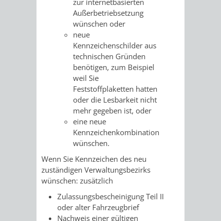
zur internetbasierten
/ JAV
Außerbetriebsetzung
wünschen oder
neue
SCHWERBEHINDERTENVERTR
ZENSUS
Kennzeichenschilder aus
technischen Gründen
2022
benötigen, zum Beispiel
weil Sie
STADTWEGWEISER
VERKEHR
Feststoffplaketten hatten
oder die Lesbarkeit nicht
mehr gegeben ist, oder
eine neue
Kennzeichenkombination
ÄMTER
EINRICHTUNGEN
VERKEHRSINFORMATIONEN
BAHNVERKEHR
wünschen.
Wenn Sie Kennzeichen des neu
&
IN
BUSVERKEHR
RUFTAXI
zuständigen Verwaltungsbezirks
wünschen: zusätzlich
BEHÖRDEN
DER
CARSHARING
PARK
Zulassungsbescheinigung Teil II
STADT
oder alter Fahrzeugbrief
&
Nachweis einer gültigen