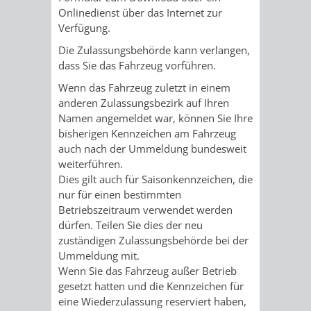
Onlinedienst über das Internet zur
Verfügung.
PRESSE-
RECHNUNGS
Die Zulassungsbehörde kann verlangen,
UND
REFERAT
dass Sie das Fahrzeug vorführen.
Wenn das Fahrzeug zuletzt in einem
ÖFFENTLICHKEITS
DES
anderen Zulassungsbezirk auf Ihren
Namen angemeldet war, können Sie Ihre
ERSTEN
bisherigen Kennzeichen am Fahrzeug
auch nach der Ummeldung bundesweit
BÜRGERMEIS
weiterführen.
Dies gilt
auch für Saisonkennzeichen, die
REFERAT
STABSSTELL
nur für einen bestimmten
Betriebszeitraum verwendet werden
DES
RECHT
dürfen. Teilen Sie dies der neu
zuständigen Zulassungsbehörde bei der
OBERBÜRGERMEI
STADTBIBLIO
Ummeldung mit.
Wenn Sie das Fahrzeug außer Betrieb
gesetzt hatten und die Kennzeichen für
STADTKÄMMEREI
STANDESAM
eine
Wiederzulassung reserviert haben,