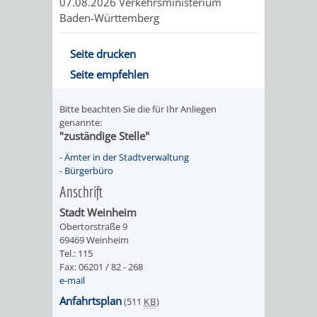
07.08.2026 Verkehrsministerium
&
Baden-Württemberg
BÄDER
Seite drucken
VERANSTALTUNGSRÄUME
Seite empfehlen
STADTHALLE
ROLF-
Bitte beachten Sie die für Ihr Anliegen
genannte:
"zuständige Stelle"
ENGELBRECHT-
-
Ämter in der Stadtverwaltung
HAUS
-
Bürgerbüro
Anschrift
BÜRGERSAAL
Stadt Weinheim
Obertorstraße 9
IM
69469 Weinheim
Tel.: 115
ALTEN
Fax: 06201 / 82 - 268
e-mail
RATHAUS
Anfahrtsplan
(511
KB
)