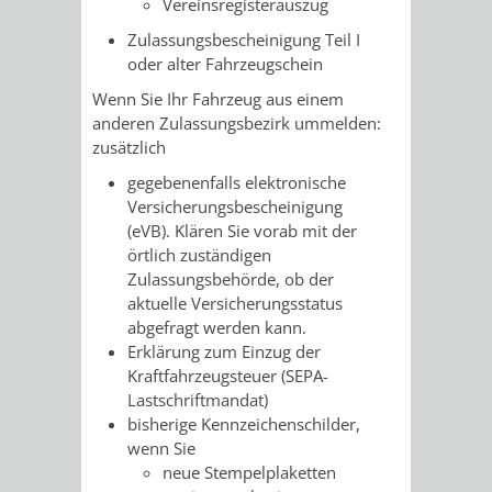
SULZBACH
Vereinsregisterauszug
Zulassungsbescheinigung Teil I
AMTLICHE
AUSSCHREIBUNGE
oder alter Fahrzeugschein
Wenn Sie Ihr Fahrzeug aus einem
BEKANNTMACHUNGEN
INFORMATIONSPF
anderen Zulassungsbezirk ummelden:
zusätzlich
WAHLEN
STÄDTISCHE
gegebenenfalls elektronische
Versicherungsbescheinigung
/
FINANZEN
(eVB). Klären Sie vorab mit der
örtlich zuständigen
ABSTIMMUNGEN
/
Zulassungsbehörde, ob der
aktuelle Versicherungsstatus
HAUSHALT
abgefragt werden kann.
Erklärung zum Einzug der
KOMMUNALE
RECHNUNGSS
Kraftfahrzeugsteuer (SEPA-
Lastschriftmandat)
STEUERN
bisherige Kennzeichenschilder,
wenn Sie
STADTRECHT
PERSONALRAT
neue Stempelplaketten