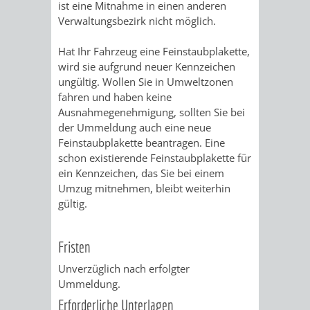
ist eine Mitnahme in einen anderen
FINANZEN
STEUERABTEIL
HEIRATEN
Verwaltungsbezirk nicht möglich.
UND
IN
GRUNDSTEUER
Hat Ihr Fahrzeug eine Feinstaubplakette,
wird sie aufgrund neuer Kennzeichen
HAUSHALT
WEINHEIM
ungültig. Wollen Sie in Umweltzonen
STADTKASSE
fahren und haben keine
INFORMATIO
WEINHEIME
Ausnahmeg
enehmigung, sollten Sie bei
BETEILIGUNGSMA
der Ummeldung auch eine neue
DES
KIRCHEN
Feinstaubplakette beantragen. Eine
schon existierende Feinstaubplakette für
STANDESAM
ein Kennzeichen, das Sie bei einem
FOTOMOTIV
Umzug mitnehmen, bleibt weiterhin
gültig.
-
WEINHEIM
Fristen
ALS
Unverzüglich nach erfolgter
Ummeldung.
GASTGEBER
Erforderliche Unterlagen