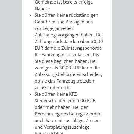
VERMESSUNG,
ORDNUNGSA
Gemeinde ist bereits erfolgt.
Nähere
BODENORDNUNG
Sie dürfen keine rückständigen
AUSLÄNDERA
BÜRGERB
Gebühren und Auslagen aus
UND
vorhergegangenen
GEWERBE-
ÖFFENTLI
Zulassungsvorgängen haben.
Bei
GEOINFORMATIO
Zahlungsrückständen über 30,00
UND
SICHERHEI
EUR darf die Zulassungsbehörde
Ihr Fahrzeug nicht zulassen, bis
GESUNDHEIT
ORDNUNG
Sie diese beglichen haben
. Bei
weniger als 30,00 EUR kann die
UND
Zulassungsbehörde entscheiden,
ob sie das Fahrzeug trotzdem
VERKEHR
zulässt oder nicht.
Sie dürfen keine KFZ-
VERKEHRS
BUSSGEL
Steuerschulden von 5,00 EUR
oder mehr haben.
Bei der
GEMEINDE
AKTUELL
Berechnung des Betrags werden
auch Säumniszuschläge, Zinsen
VERKEHR
und Ve
rspätungszuschläge
berücksichtigt.