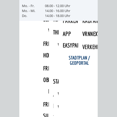
FRIEDHÖFE
KIRCHEN
Mo. - Fr.
08.00 - 12.00 Uhr
RIDE
Mo. - Mi.
14.00 - 16.00 Uhr
Do.
14.00 - 18.00 Uhr
BESTATTUNGSMÖGLICHKEITEN
HAUPTFRIEDHOF
KULTUREINRICHTUNGEN
PARKEN
RADFAHREN
WEINHEIM
THEATER
MUSEUM
APP
VRNNEXTBIKE
FRIEDHÖFE
FRIEDHOF
VERANSTALTUNGEN
KINDER
EASYPARKEN
VERKEHRSPLANU
HOHENSACHSEN
LÜTZELSACHSEN
IM
STADTPLAN /
GEOPORTAL
FRIEDHOF
FRIEDHOF
MUSEUM
OBERFLOCKENBACH
RIPPENWEIER-
STADTBIBLIOTHEK
KINO
HEILIGKREUZ
A
AUSLEIHE
VERANSTALTER
FRIEDHOF
BIS
MEDIENANGEBOTE
VERANSTALTUNGSRÄUME
SULZBACH