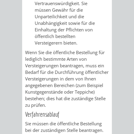
VERMESSUNG,
ORDNUNGSA
Vertrauenswürdigkeit. Sie
müssen Gewähr für die
BODENORDNUNG
AUSLÄNDERA
BÜRGERB
Unparteilichkeit und die
Unabhängigkeit sowie für die
UND
Einhaltung der Pflichten von
GEWERBE-
ÖFFENTLI
öffentlich bestellten
GEOINFORMATIO
Versteigerern bieten.
UND
SICHERHEI
Wenn Sie die öffentliche Bestellung für
GESUNDHEIT
ORDNUNG
lediglich bestimmte Arten von
Versteigerungen beantragen, muss ein
UND
Bedarf für die Durchführung öffentlicher
Versteigerungen in dem von Ihnen
VERKEHR
angegebenen Bereichen (zum Beispiel
Kunstgegenstände oder Teppiche)
bestehen; dies hat die zuständige Stelle
VERKEHRS
BUSSGEL
zu prüfen.
Verfahrensablauf
GEMEINDE
AKTUELL
Sie müssen die öffentliche Bestellung
VERKEHR
bei der zuständigen Stelle beantragen.