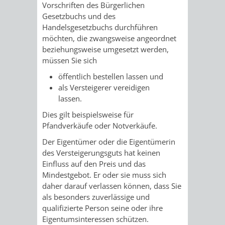
STADTENTWICKLUNG
Vorschriften des Bürgerlichen
HILFE
TAGESORDNUNG
BERATUNGSERGEBNI
Gesetzbuchs und des
BERATUNGSERGEBNISSE
Handelsgesetzbuchs durchführen
MENSCHEN
MENSCHEN
/
möchten, die zwangsweise angeordnet
beziehungsweise umgesetzt werden,
MIT
MIT
SITZUNGSUNTERLAGEN
müssen Sie sich
BEHINDERUNG
DEMENZ
öffentlich bestellen lassen und
UMLEGUNGSAUSSCHUSS
BERATENDE
als Versteigerer vereidigen
lassen.
MIGRANTEN
BAUHERREN
AUSSCHÜSSE
Dies gilt beispielsweise für
/
Pfandverkäufe oder Notverkäufe.
BAUHERRENBERATUNG
GRUNDSTÜCKSWERTERMITTLUNG
BERATUNGSERGEBNISS
Der Eigentümer oder die Eigentümerin
FLÜCHTLINGE
RATHAUS
DENKMALSCHUTZ
VERKAUF
des Versteigerungsguts hat keinen
Einfluss auf den Preis und das
STÄDTISCHER
Mindestgebot. Er oder sie muss sich
AUFGABEN
STEUERVORTEILE
daher darauf verlassen können, dass Sie
BAUPLÄTZE
als besonders zuverlässige und
DER
SATZUNGEN
qualifizierte Person seine oder ihre
BÜRGERMEISTER
ÄMTER
Eigentumsinteressen schützen.
UNTEREN
VERKAUF
IM