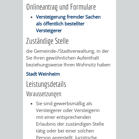
Onlineantrag und Formulare
/
AMT
AMT
DENKMALSCHUTZBEHÖRDE
STÄDTISCHER
BEREICH
Versteigerung fremder Sachen
DEZERNATE
FÜR
FÜR
als öffentlich bestellter
HÄUSER
DENKMALSCHUTZ
Versteigerer
BAURECHT
BILDUNG
/
Zuständige Stelle
GENEHMIGUNGSVERFAHREN
TAG
UND
UND
die Gemeinde-/Stadtverwaltung, in der
LIEGENSCHAFTEN
DES
Sie Ihren gewöhnlichen Aufenthalt
DENKMALSCHUTZ
SPORT
beziehungsweise Ihren Wohnsitz haben
ABWASSERBESEITIGUNG
OFFENEN
Stadt Weinheim
AMT
AMT
Leistungsdetails
DENKMALS
ERSCHLIESSUNGSBEITRAG
FÜR
FÜR
Voraussetzungen
ANTRAGSVERFAHREN
Sie sind gewerbsmäßig als
IMMOBILIENWIRT
KULTUR,
Versteigerer oder Versteigerin
VERMIETE
mit einer entsprechenden
TOURISMUS
STABSSTELLE
HOCHBAU
Erlaubnis der zuständigen Stelle
DOCH
tätig oder bei einer solchen
&
BÄDER
(PLANUNG
Person angestellt. Juristische