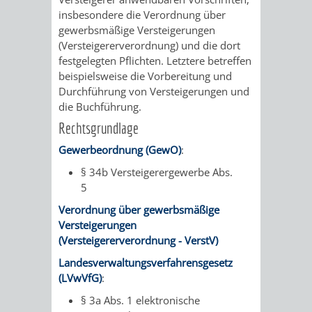
insbesondere die Verordnung über
UMWELT-
VERWALTUNG
gewerbsmäßige Versteigerungen
(Versteigererverordnung) und die dort
UND
HOHENSACH
festgelegten Pflichten. Letztere betreffen
beispielsweise die Vorbereitung und
KLIMASCHUTZ
VERWALTUNG
Durchführung von Versteigerungen und
die Buchführung.
KLIMASCHUTZ
LÜTZELSACH
Rechtsgrundlage
UND
Gewerbeordnung (GewO)
:
VERWALTUNG
§ 34b Versteigerergewerbe Abs.
ENERGIEMANAGE
OBERFLOCKE
5
Verordnung über gewerbsmäßige
VERWALTUNGSSTE
VERWALTUNG
Versteigerungen
(Versteigererverordnung - VerstV)
RIPPENWEIER
RITSCHWEIE
Landesverwaltungsverfahrensgesetz
(LVwVfG)
:
VERWALTUNGSSTE
§ 3a Abs. 1 elektronische