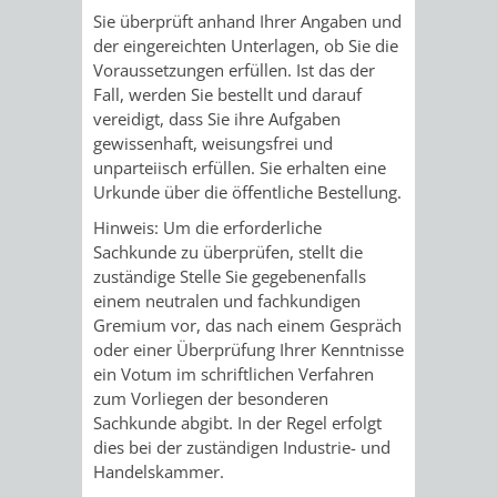
Sie überprüft anhand Ihrer Angaben und
RENTENABTE
UNTERBRI
der eingereichten Unterlagen, ob Sie die
Voraussetzungen erfüllen. Ist das der
VON
Fall, werden Sie bestellt und darauf
vereidigt, dass Sie ihre Aufgaben
OBDACHL
gewissenhaft, weisungsfrei und
unparteiisch erfüllen. Sie erhalten eine
UND
Urkunde über die öffentliche Bestellung.
FLÜCHTLI
Hinweis: Um die erforderliche
Sachkunde zu überprüfen, stellt die
zuständige Stelle Sie gegebenenfalls
EIGENBETRIEB
FEUERWEHR
einem neutralen und fachkundigen
Gremium vor, das nach einem Gespräch
STADTENTWÄSSE
PERSONAL-
oder einer Überprüfung Ihrer Kenntnisse
ein Votum im schriftlichen Verfahren
UND
zum Vorliegen der besonderen
Sachkunde abgibt. In der Regel erfolgt
ORGANISAT
dies bei der zuständigen Industrie- und
Handelskammer.
STADTARCHI