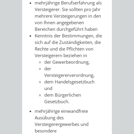
mehrjährige Berufserfahrung als
Versteigerer. Sie sollten pro Jahr
VERKEHRSA
mehrere Versteigerungen in den
von Ihnen angegebenen
UND
Bereichen durchgeführt haben
Kenntnis der Bestimmungen, die
GRÜNFLÄCH
sich auf die Zuständigkeiten, die
Rechte und die Pflichten von
INFRASTRU
STRASSEN- 
Versteigerern beziehen in
der Gewerbeordnung,
ND L
der
Versteigererverordnung,
ANDSCHAF
dem Handelsgesetzbuch
und
FRIEDHÖFE
BAUBETRI
dem Bürgerlichen
Gesetzbuch.
AMT
BÜRGER-
mehrjährige einwandfreie
Ausübung des
FÜR
UND
Versteigerergewerbes und
besondere