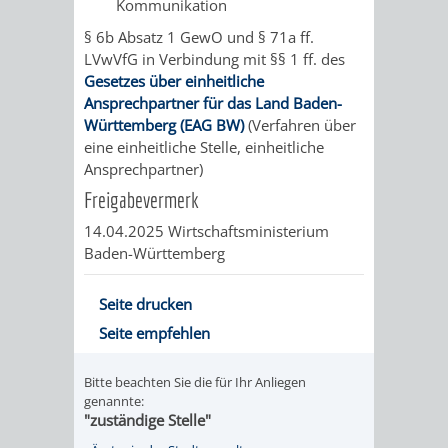
SULZBACH
Kommunikation
§ 6b Absatz 1 GewO und § 71a ff.
AMTLICHE
AUSSCHREIBUNGE
LVwVfG in Verbindung mit §§ 1 ff. des
Gesetzes über einheitliche
BEKANNTMACHUNGEN
INFORMATIONSPF
Ansprechpartner für das Land Baden-
Württemberg (EAG BW)
(Verfahren über
eine einheitliche Stelle, einheitliche
WAHLEN
STÄDTISCHE
Ansprechpartner)
/
FINANZEN
Freigabevermerk
14.04.2025 Wirtschaftsministerium
ABSTIMMUNGEN
/
Baden-Württemberg
HAUSHALT
Seite drucken
Seite empfehlen
KOMMUNALE
RECHNUNGSS
STEUERN
Bitte beachten Sie die für Ihr Anliegen
genannte:
"zuständige Stelle"
STADTRECHT
PERSONALRAT