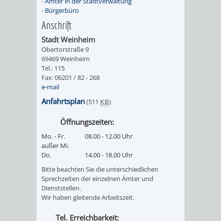
-
Ämter in der Stadtverwaltung
-
Bürgerbüro
/ JAV
Anschrift
SCHWERBEHINDERTENVERTR
ZENSUS
Stadt Weinheim
Obertorstraße 9
2022
69469 Weinheim
Tel.: 115
Fax: 06201 / 82 - 268
STADTWEGWEISER
VERKEHR
e-mail
Anfahrtsplan
(511
KB
)
Öffnungszeiten:
Mo. - Fr.
08.00 - 12.00 Uhr
ÄMTER
EINRICHTUNGEN
VERKEHRSINFORMATIONEN
BAHNVERKEHR
außer Mi.
Do.
14.00 - 18.00 Uhr
&
IN
BUSVERKEHR
RUFTAXI
Bitte beachten Sie die unterschiedlichen
Sprechzeiten der einzelnen Ämter und
BEHÖRDEN
DER
Dienststellen.
CARSHARING
PARK
Wir haben gleitende Arbeitszeit.
STADT
&
Tel. Erreichbarkeit: