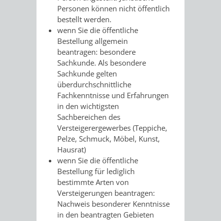
AN
Personen können nicht öffentlich
WIRTSCHAFT
UND
bestellt werden.
DEINE
wenn Sie die öffentliche
BAU)
KULTURBÜR
MUSEUM
Bestellung allgemein
STADT
beantragen: besondere
GEBÄUDEBETRIEB
LIEGENSCHAFT
STADTTOURI
WIRTSCHA
Sachkunde. Als besondere
WIEDERVERMIETUNGSPRÄMIE
Sachkunde gelten
UND
überdurchschnittliche
IMMOBILIENMAN
Fachkenntnisse und Erfahrungen
STADTMAR
in den wichtigsten
Sachbereichen des
Versteigerergewerbes (Teppiche,
AMT
AMT
Pelze, Schmuck, Möbel, Kunst,
Hausrat)
FÜR
FÜR
wenn Sie die öffentliche
Bestellung für lediglich
SOZIALE
STADTENTWI
bestimmte Arten von
Versteigerungen beantragen:
ANGELEGENHEITE
AMT
Nachweis besonderer Kenntnisse
in den beantragten Gebieten
INTEGRATIONSBE
FÜR