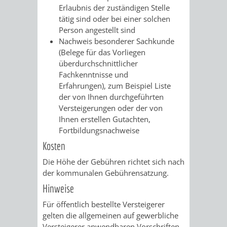
Erlaubnis der zuständigen Stelle
FINANZEN
STEUERABTEIL
HEIRATEN
tätig sind oder bei einer solchen
Person angestellt sind
UND
IN
GRUNDSTEUER
Nachweis besonderer Sachkunde
(Belege für das Vorliegen
HAUSHALT
WEINHEIM
STADTKASSE
überdurchschnittlicher
Fachkenntnisse und
INFORMATIO
WEINHEIME
Erfahrungen), zum Beispiel Liste
BETEILIGUNGSMA
der von Ihnen durchgeführten
DES
KIRCHEN
Versteigerungen oder der von
Ihnen erstellen Gutachten,
STANDESAM
FOTOMOTIV
Fortbildungsnachweise
Kosten
-
Die Höhe der Gebühren richtet sich nach
WEINHEIM
der kommunalen Gebührensatzung.
Hinweise
ALS
Für öffentlich bestellte Versteigerer
gelten die allgemeinen auf gewerbliche
GASTGEBER
Versteigerer anwendbaren Vorschriften,