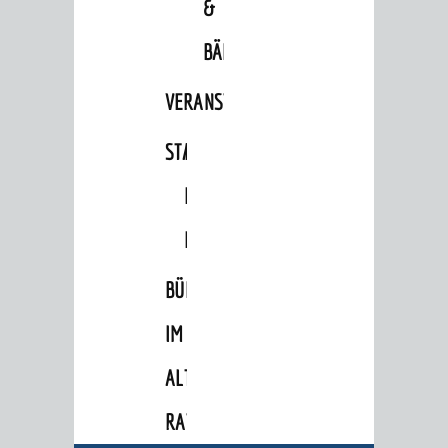
&
BÄDER
VERANSTALTUNGSRÄUME
STADTHALLE
ROLF-
ENGELBRECHT-
BERATUNG & ANGEBOTE
HAUS
Lebenslagen
BÜRGERSAAL
Dienstleistungen Service BW
IM
Behördennummer 115
ALTEN
Familien
RATHAUS
Kinder und Jugendliche