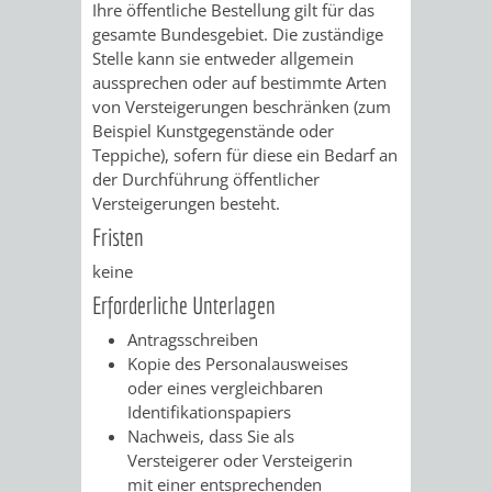
Ihre öffentliche Bestellung gilt für das
gesamte Bundesgebiet. Die zuständige
PRESSE-
RECHNUNGS
Stelle kann sie entweder allgemein
aussprechen oder auf bestimmte Arten
UND
REFERAT
von Versteigerungen beschränken (zum
Beispiel Kunstgegenstände oder
ÖFFENTLICHKEITS
DES
Teppiche), sofern für diese ein Bedarf an
der Durchführung öffentlicher
ERSTEN
Versteigerungen besteht.
Fristen
BÜRGERMEIS
keine
REFERAT
STABSSTELL
Erforderliche Unterlagen
Antragsschreiben
DES
RECHT
Kopie des Personalausweises
oder eines vergleichbaren
OBERBÜRGERMEI
STADTBIBLIO
Identifikationspapiers
Nachweis, dass Sie als
STADTKÄMMEREI
STANDESAM
Versteigerer oder Versteigerin
mit einer entsprechenden