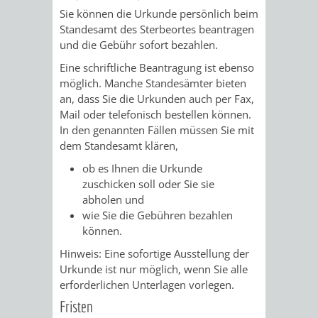
VERMESSUNG,
ORDNUNGSA
Sie können die Urkunde persönlich beim
Standesamt des Sterbeortes beantragen
BODENORDNUNG
AUSLÄNDERA
BÜRGERB
und die Gebühr sofort bezahlen.
UND
Eine schriftliche Beantragung ist ebenso
GEWERBE-
ÖFFENTLI
möglich. Manche Standesämter bieten
GEOINFORMATIO
an, dass Sie die Urkunden auch per Fax,
UND
SICHERHEI
Mail oder telefonisch bestellen können.
In den genannten Fällen müssen Sie mit
GESUNDHEIT
ORDNUNG
dem Standesamt klären,
UND
ob es Ihnen die Urkunde
zuschicken soll oder Sie sie
VERKEHR
abholen und
wie Sie die Gebühren bezahlen
können.
VERKEHRS
BUSSGEL
Hinweis:
Eine sofortige Ausstellung der
Urkunde ist nur möglich, wenn Sie alle
GEMEINDE
AKTUELL
erforderlichen Unterlagen vorlegen.
VERKEHR
Fristen