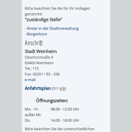
Bitte beachten Sie die für Ihr Anliegen
UMWELT-
VERWALTUNG
genannte:
"zuständige Stelle"
UND
HOHENSACH
-
Ämter in der Stadtverwaltung
-
Bürgerbüro
KLIMASCHUTZ
VERWALTUNG
Anschrift
KLIMASCHUTZ
LÜTZELSACH
Stadt Weinheim
Obertorstraße 9
UND
69469 Weinheim
VERWALTUNG
Tel.: 115
Fax: 06201 / 82 - 268
ENERGIEMANAGE
OBERFLOCKE
e-mail
Anfahrtsplan
(511
KB
)
VERWALTUNGSSTE
VERWALTUNG
Öffnungszeiten:
RIPPENWEIER
RITSCHWEIE
Mo. - Fr.
08.00 - 12.00 Uhr
außer Mi.
VERWALTUNGSSTE
Do.
14.00 - 18.00 Uhr
Bitte beachten Sie die unterschiedlichen