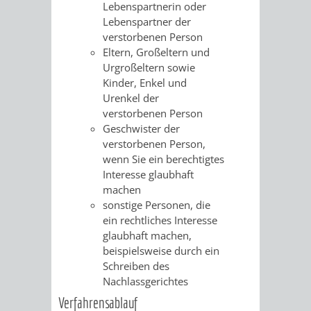
Lebenspartnerin oder
Lebenspartner der
VERKEHRSA
verstorbenen Person
Eltern, Großeltern und
UND
Urgroßeltern sowie
Kinder, Enkel und
GRÜNFLÄCH
Urenkel der
verstorbenen Person
INFRASTRU
STRASSEN- 
Geschwister der
verstorbenen Person,
ND L
wenn Sie ein berechtigtes
Interesse glaubhaft
ANDSCHAF
machen
sonstige Personen, die
FRIEDHÖFE
BAUBETRI
ein rechtliches Interesse
glaubhaft machen
,
beispielsweise durch ein
AMT
BÜRGER-
Schreiben des
Nachlassgerichtes
FÜR
UND
Verfahrensablauf