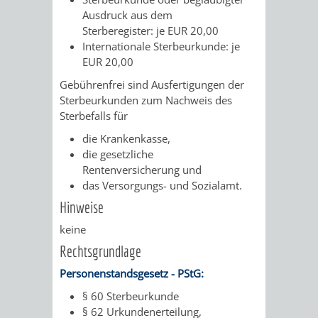
Ausdruck aus dem
PRESSE-
RECHNUNGS
Sterberegister: je EUR 20,00
Internationale Sterbeurkunde: je
UND
EUR 20,00
REFERAT
Gebührenfrei sind Ausfertigungen der
ÖFFENTLICHKEITS
DES
Sterbeurkunden zum Nachweis des
Sterbefalls für
ERSTEN
die Krankenkasse,
die gesetzliche
BÜRGERMEIS
Rentenversicherung und
das Versorgungs- und Sozialamt.
REFERAT
STABSSTELL
Hinweise
DES
RECHT
keine
Rechtsgrundlage
OBERBÜRGERMEI
STADTBIBLIO
Personenstandsgesetz - PStG:
§ 60 Sterbeurkunde
STADTKÄMMEREI
STANDESAM
§ 62 Urkundenerteilung,