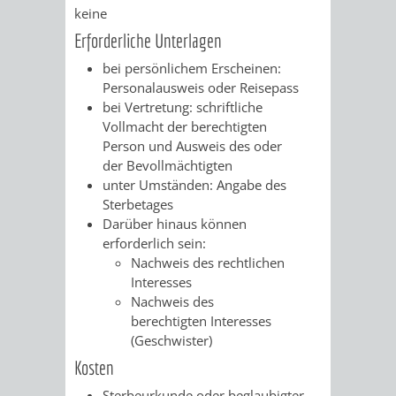
keine
RENTENABTE
UNTERBRI
Erforderliche Unterlagen
VON
bei persönlichem Erscheinen:
Personalausweis oder Reisepass
OBDACHL
bei Vertretung: schriftliche
Vollmacht der berechtigten
UND
Person und Ausweis des oder
der Bevollmächtigten
FLÜCHTLI
unter Umständen: Angabe des
Sterbetages
EIGENBETRIEB
FEUERWEHR
Darüber hinaus können
erforderlich sein:
STADTENTWÄSSE
Nachweis des rechtlichen
PERSONAL-
Interesses
Nachweis des
UND
berechtigten Interesses
(Geschwister)
ORGANISAT
Kosten
STADTARCHI
Sterbeurkunde oder beglaubigter