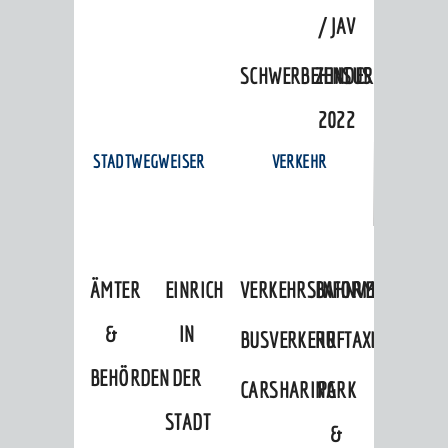
/ JAV
SCHWERBEHINDERTENVERTR
ZENSUS
2022
STADTWEGWEISER
VERKEHR
ÄMTER
EINRICHTUNGEN
VERKEHRSINFORMATIONEN
BAHNVERKEHR
&
IN
BUSVERKEHR
RUFTAXI
BEHÖRDEN
DER
CARSHARING
PARK
STADT
&