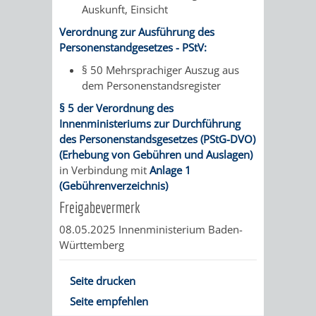
Auskunft, Einsicht
FINANZEN
STEUERABTEIL
HEIRATEN
Verordnung zur Ausführung des
UND
IN
Personenstandgesetzes - PStV:
GRUNDSTEUER
§ 50 Mehrsprachiger Auszug aus
HAUSHALT
WEINHEIM
STADTKASSE
dem Personenstandsregister
§ 5 der Verordnung des
INFORMATIO
WEINHEIME
BETEILIGUNGSMA
Innenministeriums zur Durchführung
des Personenstandsgesetzes (PStG-DVO)
DES
KIRCHEN
(Erhebung von Gebühren und Auslagen)
in Verbindung mit
Anlage 1
STANDESAM
FOTOMOTIV
(Gebührenverzeichnis)
Freigabevermerk
-
08.05.2025 Innenministerium Baden-
WEINHEIM
Württemberg
ALS
Seite drucken
Seite empfehlen
GASTGEBER