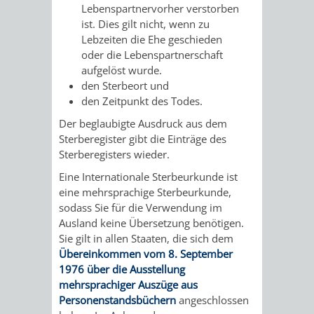
Lebenspartnervorher verstorben
/
AMT
AMT
ist
. Dies gilt nicht, wenn zu
DENKMALSCHUTZBEHÖRDE
STÄDTISCHER
BEREICH
Lebzeiten die Ehe geschieden
DEZERNATE
FÜR
FÜR
oder die Lebenspartnerschaft
HÄUSER
DENKMALSCHUTZ
aufgelöst wurde.
BAURECHT
BILDUNG
den Sterbeort und
/
GENEHMIGUNGSVERFAHREN
TAG
den Zeitpunkt des Todes.
UND
UND
LIEGENSCHAFTEN
Der beglaubigte Ausdruck aus dem
DES
Sterberegister gibt die Einträge des
DENKMALSCHUTZ
SPORT
ABWASSERBESEITIGUNG
Sterberegisters wieder.
OFFENEN
AMT
AMT
Eine Internationale Sterbeurkunde ist
DENKMALS
ERSCHLIESSUNGSBEITRAG
eine mehrsprachige Sterbeurkunde,
FÜR
FÜR
sodass Sie für die Verwendung im
ANTRAGSVERFAHREN
Ausland keine Übersetzung benötigen.
IMMOBILIENWIRT
KULTUR,
Sie gilt in allen Staaten, die sich dem
Übereinkommen vom 8. September
VERMIETE
TOURISMUS
1976 über die Ausstellung
STABSSTELLE
HOCHBAU
mehrsprachiger Auszüge aus
DOCH
&
Personenstandsbüchern
angeschlossen
BÄDER
(PLANUNG