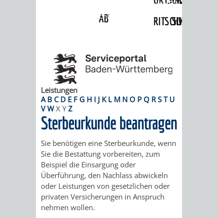
Angebote
»
Dienstleistungen Service BW
»
Verfahrensbeschreibung
ABWASSERBESEITIGUNG
RITSCHWEIER
SULZBACH
BEHÖRDENNUMMER
FAMILIEN
AUSSCHÜSSE
JUGENDGEMEINDE
115
BERATUNG
UND
TAGESORDNUNG
PROJEKTE
UND
BEIRÄTE
Leistungen
/
A
B
C
D
E
F
G
H
I
J
K
L
M
N
O
P
Q
R
S
T
U
V
W
X
Y
Z
HILFE
AUSSCHUSS
HAUPTAUSSCHUSS
SITZUNGSUNTERL
Sterbeurkunde beantragen
KINDER
SENIOREN
FÜR
BERATUNGSERGEBNISS
ABGEORDNETE
Sie benötigen eine Sterbeurkunde, wenn
Sie die Bestattung vorbereiten, zum
UND
TECHNIK,
BETREUUNG
FREIZEITANGEBOTE
KINDER-
STADTRECHT
Beispiel die Einsargung oder
Überführung, den Nachlass abwickeln
JUGENDLICHE
UMWELT
UND
BERATUNG
UND
oder Leistungen von gesetzlichen oder
privaten Versicherungen in Anspruch
UND
PFLEGE
UND
JUGENDBEIRAT
nehmen wollen.