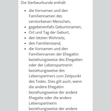
STADTENTWICKLUNG
Die Sterbeurkunde enthält
HILFE
TAGESORDNUNG
BERATUNGSERGEBNI
die Vornamen und den
BERATUNGSERGEBNISSE
MENSCHEN
MENSCHEN
/
Familiennamen des
verstorbenen Menschen,
MIT
MIT
SITZUNGSUNTERLAGEN
gegebenenfalls Geburtsnamen,
Ort und Tag der Geburt,
BEHINDERUNG
DEMENZ
den letzten Wohnsitz,
UMLEGUNGSAUSSCHUSS
BERATENDE
den Familienstand,
die Vornamen und den
MIGRANTEN
BAUHERREN
AUSSCHÜSSE
Familiennamen der Ehegattin
beziehungsweise des Ehegatten
/
BAUHERRENBERATUNG
GRUNDSTÜCKSWERTERMITTLUNG
BERATUNGSERGEBNISS
oder der Lebenspartnerin
beziehungsweise des
FLÜCHTLINGE
RATHAUS
DENKMALSCHUTZ
VERKAUF
Lebenspartners zum Zeitpunkt
des Todes.
Dies gilt auch, wenn
STÄDTISCHER
die andere Ehegattin
AUFGABEN
STEUERVORTEILE
beziehungsweise der andere
BAUPLÄTZE
Ehegatte oder die andere
DER
SATZUNGEN
Lebenspartnerin
BÜRGERMEISTER
ÄMTER
beziehungsweise der andere
UNTEREN
VERKAUF
IM