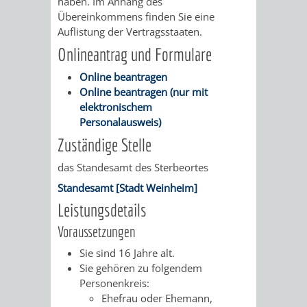
haben. Im Anhang des
AN
WIRTSCHAFT
Übereinkommens finden Sie eine
UND
Auflistung der Vertragsstaaten.
DEINE
BAU)
KULTURBÜR
MUSEUM
Onlineantrag und Formulare
STADT
Online beantragen
GEBÄUDEBETRIEB
LIEGENSCHAFT
STADTTOURI
WIRTSCHA
Online beantragen (nur mit
WIEDERVERMIETUNGSPRÄMIE
elektronischem
UND
IMMOBILIENMAN
Personalausweis)
Zuständige Stelle
STADTMAR
das Standesamt des Sterbeortes
AMT
AMT
Standesamt [Stadt Weinheim]
Leistungsdetails
FÜR
FÜR
Voraussetzungen
SOZIALE
STADTENTWI
Sie sind 16 Jahre alt.
Sie gehören zu folgendem
ANGELEGENHEITE
AMT
Personenkreis:
Ehefrau oder Ehemann,
INTEGRATIONSBE
FÜR