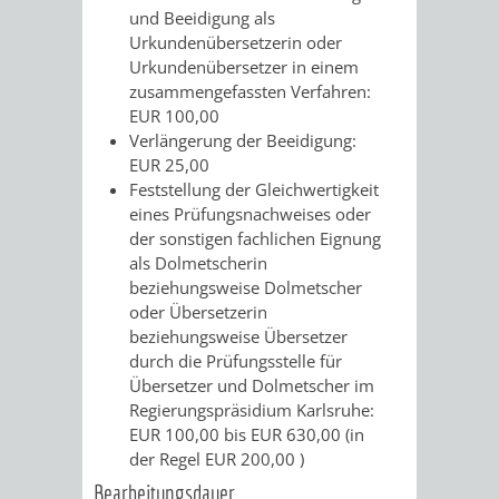
und Beeidigung als
VERMIETUNG
/
JÜDISCHE
Urkundenübersetzerin oder
Urkundenübersetzer in einem
VON
FAMILIENFORSCHUNG
SPUREN
zusammengefassten Verfahren:
EUR 100,00
RÄUMEN
IN
Verlängerung der Beeidigung:
EUR 25,00
WEINHEIM
Feststellung der Gleichwertigkeit
eines Prüfungsnachweises oder
der sonstigen fachlichen Eignung
KRIEGERDENKMAL
als Dolmetscherin
beziehungsweise Dolmetscher
NOTRUFNUMMERN
PARTEIEN
oder Übersetzerin
beziehungsweise Übersetzer
UND
SOZIALE
durch die Prüfungsstelle für
Übersetzer und Dolmetscher im
NOTDIENSTE
EINRICHTUNGEN
Regierungspräsidium Karlsruhe:
EUR 100,00 bis EUR 630,00 (in
SPIELPLÄTZE
SPORTSTÄTTEN
der Regel EUR 200,00 )
Bearbeitungsdauer