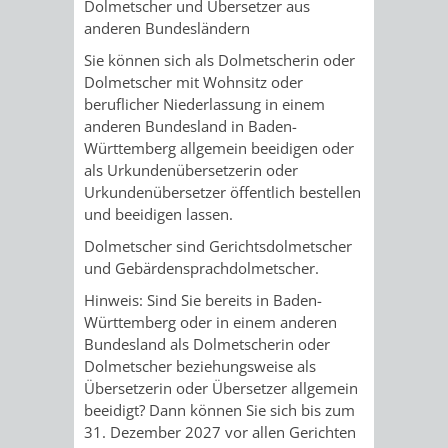
STADTENTWICKLUNG
Dolmetscher und Übersetzer aus
HILFE
TAGESORDNUNG
BERATUNGSERGEBNI
anderen Bundesländern
BERATUNGSERGEBNISSE
Sie können sich als Dolmetscherin oder
MENSCHEN
MENSCHEN
/
Dolmetscher mit Wohnsitz oder
beruflicher Niederlassung in einem
MIT
MIT
SITZUNGSUNTERLAGEN
anderen Bundesland in Baden-
Württemberg allgemein beeidigen oder
BEHINDERUNG
DEMENZ
UMLEGUNGSAUSSCHUSS
BERATENDE
als Urkundenübersetzerin oder
Urkundenübersetzer öffentlich bestellen
MIGRANTEN
BAUHERREN
AUSSCHÜSSE
und beeidigen lassen.
/
Dolmetscher sind Gerichtsdolmetscher
BAUHERRENBERATUNG
GRUNDSTÜCKSWERTERMITTLUNG
BERATUNGSERGEBNISS
und Gebärdensprachdolmetscher.
FLÜCHTLINGE
RATHAUS
Hinweis:
Sind Sie bereits in Baden-
DENKMALSCHUTZ
VERKAUF
Württemberg oder in einem anderen
Bundesland als Dolmetscherin oder
STÄDTISCHER
AUFGABEN
STEUERVORTEILE
Dolmetscher beziehungsweise als
Übersetzerin oder Übersetzer allgemein
BAUPLÄTZE
DER
SATZUNGEN
beeidigt? Dann können Sie sich bis zum
BÜRGERMEISTER
ÄMTER
31. Dezember 2027 vor allen Gerichten
UNTEREN
VERKAUF
IM