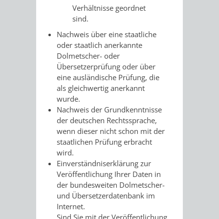
Verhältnisse geordnet
FRIEDHÖFE
KIRCHEN
RIDE
sind.
Nachweis über eine staatliche
BESTATTUNGSMÖGLICHKEITEN
HAUPTFRIEDHOF
KULTUREINRICHTUNGEN
PARKEN
RADFAHREN
oder staatlich anerkannte
Dolmetscher- oder
WEINHEIM
THEATER
MUSEUM
APP
VRNNEXTBIKE
Übersetzerprüfung oder über
eine ausländische Prüfung, die
FRIEDHÖFE
FRIEDHOF
VERANSTALTUNGEN
KINDER
EASYPARKEN
VERKEHRSPLANU
als gleichwertig anerkannt
wurde.
HOHENSACHSEN
LÜTZELSACHSEN
IM
STADTPLAN /
Nachweis der Grundkenntnisse
GEOPORTAL
der deutschen Rechtssprache,
FRIEDHOF
FRIEDHOF
MUSEUM
wenn dieser nicht schon mit der
staatlichen Prüfung erbracht
OBERFLOCKENBACH
RIPPENWEIER-
STADTBIBLIOTHEK
KINO
wird.
Einverständniserklärung zur
HEILIGKREUZ
Veröffentlichung Ihrer Daten in
A
AUSLEIHE
VERANSTALTER
der bundesweiten Dolmetscher-
FRIEDHOF
und Übersetzerdatenbank im
BIS
MEDIENANGEBOTE
VERANSTALTUNGSRÄUME
Internet.
SULZBACH
Sind Sie mit der Veröffentlichung