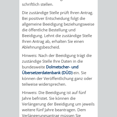
schriftlich stellen.
FINANZEN
STEUERABTEIL
HEIRATEN
Die zuständige Stelle prüft Ihren Antrag.
UND
IN
GRUNDSTEUER
Bei positiver Entscheidung folgt die
allgemeine Beeidigung beziehungsweise
HAUSHALT
WEINHEIM
die öffentliche Bestellung und
STADTKASSE
Beeidigung. Lehnt die zuständige Stelle
INFORMATIO
WEINHEIME
Ihren Antrag ab, erhalten Sie einen
BETEILIGUNGSMA
Ablehnungsbescheid.
DES
KIRCHEN
Hinweis:
Nach der Beeidigung trägt die
zuständige Stelle Ihre Daten in die
STANDESAM
FOTOMOTIV
bundesweite
Dolmetscher- und
Übersetzerdatenbank (DÜD)
ein. Sie
-
können der Veröffentlichung ganz oder
teilweise widersprechen.
WEINHEIM
Hinweis: Die Beeidigung ist auf fünf
Jahre befristet. Sie können die
ALS
Verlängerung der Beeidigung um jeweils
weitere fünf Jahre beantragen. Dem
GASTGEBER
Verlängerungsantrag müssen Sie