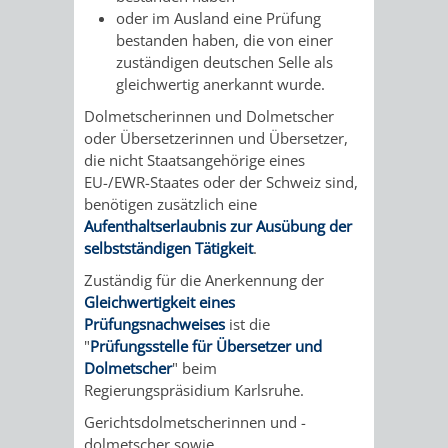
oder im Ausland eine Prüfung
RENTENABTE
UNTERBRI
bestanden haben, die von einer
zuständigen deutschen Selle als
VON
gleichwertig anerkannt wurde.
OBDACHL
Dolmetscherinnen und Dolmetscher
oder Übersetzerinnen und Übersetzer,
UND
die nicht Staatsangehörige eines
EU-/EWR-Staates oder der Schweiz sind,
FLÜCHTLI
benötigen zusätzlich eine
Aufenthaltserlaubnis zur Ausübung der
selbstständigen Tätigkeit
.
EIGENBETRIEB
FEUERWEHR
Zuständig für die Anerkennung der
STADTENTWÄSSE
PERSONAL-
Gleichwertigkeit eines
Prüfungsnachweises
ist die
UND
"
Prüfungsstelle für Übersetzer und
Dolmetscher
" beim
ORGANISAT
Regierungspräsidium Karlsruhe.
Gerichtsdolmetscherinnen und -
STADTARCHI
dolmetscher sowie