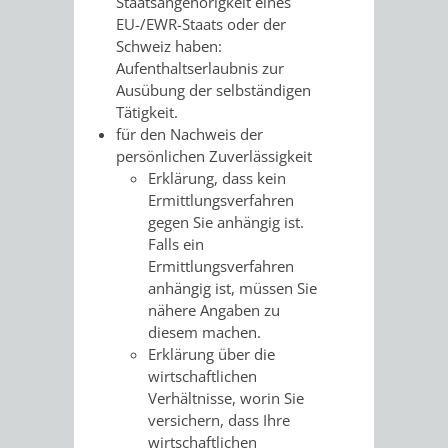
Staatsangehörigkeit eines
/ JAV
EU-/EWR-Staats oder der
Schweiz haben:
Aufenthaltserlaubnis zur
SCHWERBEHINDERTENVERTR
ZENSUS
Ausübung der selbständigen
Tätigkeit.
2022
für den Nachweis der
persönlichen Zuverlässigkeit
STADTWEGWEISER
VERKEHR
Erklärung, dass kein
Ermittlungsverfahren
gegen Sie anhängig ist.
Falls ein
Ermittlungsverfahren
ÄMTER
EINRICHTUNGEN
VERKEHRSINFORMATIONEN
BAHNVERKEHR
anhängig ist, müssen Sie
nähere Angaben zu
&
IN
diesem machen.
BUSVERKEHR
RUFTAXI
Erklärung über die
BEHÖRDEN
DER
wirtschaftlichen
CARSHARING
PARK
Verhältnisse, worin Sie
STADT
versichern, dass Ihre
&
wirtschaftlichen