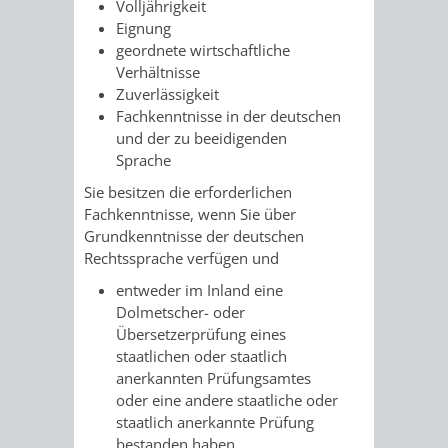
VERMESSUNG,
ORDNUNGSA
Volljährigkeit
Eignung
BODENORDNUNG
geordnete wirtschaftliche
AUSLÄNDERA
BÜRGERB
Verhältnisse
UND
Zuverlässigkeit
GEWERBE-
ÖFFENTLI
Fachkenntnisse in der deutschen
GEOINFORMATIO
und der zu beeidigenden
UND
SICHERHEI
Sprache
GESUNDHEIT
ORDNUNG
Sie besitzen die erforderlichen
Fachkenntnisse, wenn Sie über
UND
Grundkenntnisse der deutschen
Rechtssprache verfügen und
VERKEHR
entweder im Inland eine
Dolmetscher- oder
VERKEHRS
BUSSGEL
Übersetzerprüfung eines
staatlichen oder staatlich
anerkannten Prüfungsamtes
GEMEINDE
AKTUELL
oder eine andere staatliche oder
staatlich anerkannte Prüfung
VERKEHR
bestanden haben