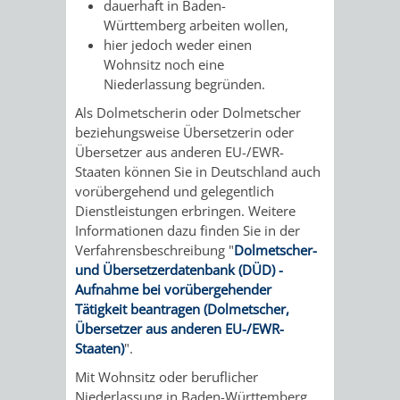
dauerhaft in Baden-
AN
WIRTSCHAFT
UND
Württemberg arbeiten wollen,
hier jedoch weder einen
DEINE
BAU)
KULTURBÜR
MUSEUM
Wohnsitz noch eine
Niederlassung begründen.
STADT
GEBÄUDEBETRIEB
LIEGENSCHAFT
STADTTOURI
WIRTSCHA
Als Dolmetscherin oder Dolmetscher
WIEDERVERMIETUNGSPRÄMIE
beziehungsweise Übersetzerin oder
UND
Übersetzer aus anderen EU-/EWR-
IMMOBILIENMAN
Staaten können Sie in Deutschland auch
STADTMAR
vorübergehend und gelegentlich
Dienstleistungen erbringen. Weitere
Informationen dazu finden Sie in der
AMT
AMT
Verfahrensbeschreibung "
Dolmetscher-
und Übersetzerdatenbank (DÜD) -
FÜR
FÜR
Aufnahme bei vorübergehender
Tätigkeit beantragen (Dolmetscher,
SOZIALE
STADTENTWI
Übersetzer aus anderen EU-/EWR-
Staaten)
".
ANGELEGENHEITE
AMT
Mit Wohnsitz oder beruflicher
INTEGRATIONSBE
FÜR
Niederlassung in Baden-Württemberg