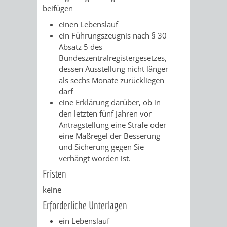
beifügen
UMWELT-
VERWALTUNG
einen Lebenslauf
ein Führungszeugnis nach § 30
UND
HOHENSACH
Absatz 5 des
Bundeszentralregistergesetzes,
KLIMASCHUTZ
VERWALTUNG
dessen Ausstellung nicht länger
als sechs Monate zurückliegen
KLIMASCHUTZ
LÜTZELSACH
darf
eine Erklärung darüber, ob in
UND
VERWALTUNG
den letzten fünf Jahren vor
Antragstellung eine Strafe oder
ENERGIEMANAGE
OBERFLOCKE
eine Maßregel der Besserung
und Sicherung gegen Sie
VERWALTUNGSSTE
VERWALTUNG
verhängt worden ist.
Fristen
RIPPENWEIER
RITSCHWEIE
keine
Erforderliche Unterlagen
VERWALTUNGSSTE
ein Lebenslauf