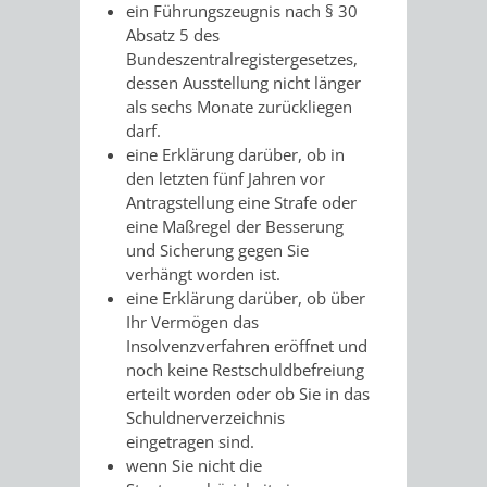
SULZBACH
ein Führungszeugnis nach § 30
Absatz 5 des
AMTLICHE
AUSSCHREIBUNGE
Bundeszentralregistergesetzes,
dessen Ausstellung nicht länger
BEKANNTMACHUNGEN
als sechs Monate zurückliegen
INFORMATIONSPF
darf.
eine Erklärung darüber, ob in
WAHLEN
STÄDTISCHE
den letzten fünf Jahren vor
Antragstellung eine Strafe oder
/
FINANZEN
eine Maßregel der Besserung
und Sicherung gegen Sie
ABSTIMMUNGEN
/
verhängt worden ist.
eine Erklärung darüber, ob über
HAUSHALT
Ihr Vermögen das
Insolvenzverfahren eröffnet und
KOMMUNALE
RECHNUNGSS
noch keine Restschuldbefreiung
erteilt worden oder ob Sie in das
STEUERN
Schuldnerverzeichnis
eingetragen sind.
STADTRECHT
PERSONALRAT
wenn Sie nicht die