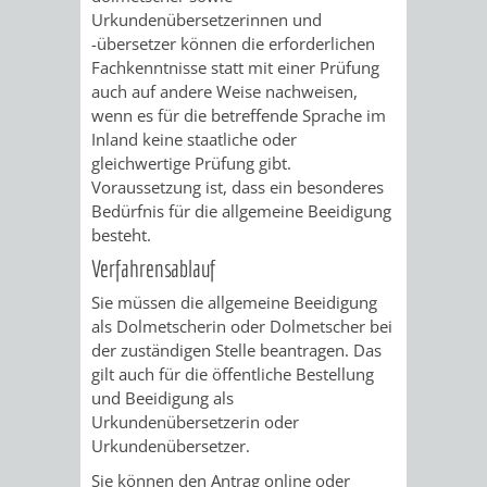
Urkundenübersetzerinnen und
-übersetzer können die erforderlichen
PRESSE-
RECHNUNGS
Fachkenntnisse statt mit einer Prüfung
auch auf andere Weise nachweisen,
UND
REFERAT
wenn es für die betreffende Sprache im
Inland keine staatliche oder
ÖFFENTLICHKEITS
DES
gleichwertige Prüfung gibt.
Voraussetzung ist, dass ein besonderes
ERSTEN
Bedürfnis für die allgemeine Beeidigung
besteht.
BÜRGERMEIS
Verfahrensablauf
REFERAT
STABSSTELL
Sie müssen die allgemeine Beeidigung
als Dolmetscherin oder Dolmetscher bei
DES
RECHT
der zuständigen Stelle beantragen. Das
gilt auch für die öffentliche Bestellung
OBERBÜRGERMEI
und Beeidigung als
STADTBIBLIO
Urkundenübersetzerin oder
Urkundenübersetzer.
STADTKÄMMEREI
STANDESAM
Sie können den Antrag online oder