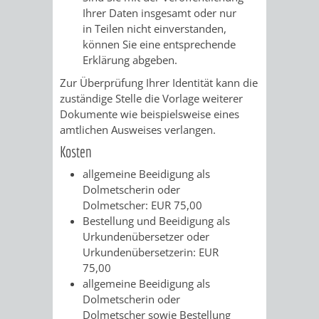
Z
ONLINE-
STADTHALLE
ROLF-
Ihrer Daten insgesamt oder nur
in Teilen nicht einverstanden,
KATALOG
ENGELBRECHT-
können Sie eine entsprechende
Erklärung abgeben.
HAUS
VERANSTALTUNGEN
AUSBILDUNG
Zur Überprüfung Ihrer Identität kann die
zuständige Stelle die Vorlage weiterer
&
BÜRGERSAAL
Dokumente wie beispielsweise eines
amtlichen Ausweises verlangen.
PRAKTIKA
IM
Kosten
ALTEN
LEIHVERKEHR
SERVICE
allgemeine Beeidigung als
Dolmetscherin oder
RATHAUS
DER
FÜR
Dolmetscher: EUR 75,00
Bestellung und Beeidigung als
BIBLIOTHEK
LEHRER/INNEN
STADTARCHIV
Urkundenübersetzer oder
Urkundenübersetzerin: EUR
&
75,00
BENUTZUNG
BESTANDSÜBERSICHT
allgemeine Beeidigung als
ERZIEHER/INNEN
Dolmetscherin oder
MELDEKARTEI
VERÖFFENTLICHUNGEN
Dolmetscher sowie Bestellung