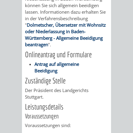
können Sie sich allgemein beeidigen
VERKEHRSA
lassen.
Informationen dazu erhalten Sie
in der Verfahrensbeschreibung
UND
"
Dolmetscher, Übersetzer mit Wohnsitz
oder Niederlassung in Baden-
GRÜNFLÄCH
Württemberg - Allgemeine Beeidigung
beantragen
".
INFRASTRU
STRASSEN- 
Onlineantrag und Formulare
Antrag auf allgemeine
ND L
Beeidigung
ANDSCHAF
Zuständige Stelle
Der Präsident des Landgerichts
FRIEDHÖFE
BAUBETRI
Stuttgart.
Leistungsdetails
AMT
BÜRGER-
Voraussetzungen
FÜR
UND
Voraussetzungen sind: