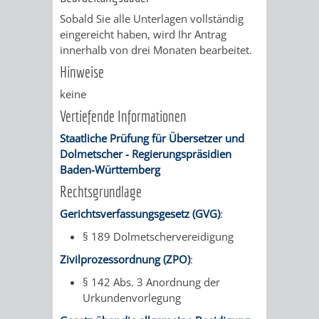
&
Sobald Sie alle Unterlagen vollständig
eingereicht haben, wird Ihr Antrag
BÄDER
innerhalb von drei Monaten bearbeitet.
Hinweise
VERANSTALTUNGSRÄUME
keine
STADTHALLE
ROLF-
Vertiefende Informationen
ENGELBRECHT-
Staatliche Prüfung für Übersetzer und
Dolmetscher - Regierungspräsidien
HAUS
Baden-Württemberg
Rechtsgrundlage
BÜRGERSAAL
Gerichtsverfassungsgesetz (GVG)
:
IM
§ 189 Dolmetschervereidigung
Zivilprozessordnung (ZPO)
:
ALTEN
§ 142 Abs. 3 Anordnung der
Urkundenvorlegung
RATHAUS