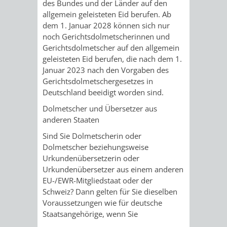
des Bundes und der Länder auf den
/
AMT
AMT
allgemein geleisteten Eid berufen. Ab
DENKMALSCHUTZBEHÖRDE
STÄDTISCHER
BEREICH
dem 1. Januar 2028 können sich nur
DEZERNATE
FÜR
FÜR
noch Gerichtsdolmetscherinnen und
HÄUSER
DENKMALSCHUTZ
Gerichtsdolmetscher auf den allgemein
BAURECHT
BILDUNG
geleisteten Eid berufen, die nach dem 1.
/
GENEHMIGUNGSVERFAHREN
TAG
Januar 2023 nach den Vorgaben des
UND
UND
Gerichtsdolmetschergesetzes in
LIEGENSCHAFTEN
DES
Deutschland beeidigt worden sind.
DENKMALSCHUTZ
SPORT
Dolmetscher und Übersetzer aus
ABWASSERBESEITIGUNG
OFFENEN
anderen Staaten
AMT
AMT
DENKMALS
ERSCHLIESSUNGSBEITRAG
Sind Sie Dolmetscherin oder
Dolmetscher beziehungsweise
FÜR
FÜR
Urkundenübersetzerin oder
ANTRAGSVERFAHREN
Urkundenübersetzer aus einem anderen
IMMOBILIENWIRT
KULTUR,
EU-/EWR-Mitgliedstaat oder der
VERMIETE
Schweiz? Dann gelten für Sie dieselben
TOURISMUS
STABSSTELLE
HOCHBAU
Voraussetzungen wie für deutsche
DOCH
Staatsangehörige, wenn Sie
&
BÄDER
(PLANUNG