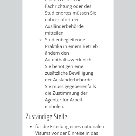
Fachrichtung oder des
PRESSE-
RECHNUNGS
Studienortes müssen Sie
daher sofort der
UND
Ausländerbehörde
REFERAT
mitteilen.
ÖFFENTLICHKEITS
Studienbegleitende
DES
Praktika in einem Betrieb
ändern den
ERSTEN
Aufenthaltszweck nicht.
Sie benötigen eine
BÜRGERMEIS
zusätzliche Bewilligung
der Ausländerbehörde.
REFERAT
STABSSTELL
Sie muss gegebenenfalls
die Zustimmung der
DES
RECHT
Agentur für Arbeit
einholen.
OBERBÜRGERMEI
STADTBIBLIO
Zuständige Stelle
für die Erteilung eines nationalen
STADTKÄMMEREI
STANDESAM
Visums vor der Einreise in das