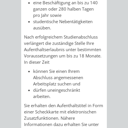
&
eine Beschäftigung an bis zu 140
ganzen oder 280 halben Tagen
BÄDER
pro Jahr sowie
studentische Nebentätigkeiten
ausüben.
VERANSTALTUNGSRÄUME
Nach erfolgreichem Studienabschluss
STADTHALLE
ROLF-
verlängert die zuständige Stelle Ihre
Aufenthaltserlaubnis unter bestimmten
ENGELBRECHT-
Voraussetzungen um bis zu 18 Monate.
In dieser Zeit
HAUS
können Sie einen Ihrem
Abschluss angemessenen
BÜRGERSAAL
Arbeitsplatz suchen und
dürfen uneingeschränkt
IM
arbeiten.
Sie erhalten den Aufenthaltstitel in Form
ALTEN
einer Scheckkarte mit elektronischen
Zusatzfunktionen. Nähere
RATHAUS
Informationen dazu erhalten Sie unter