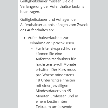
Gültigkeitsdauer müssen Sie die
Verlängerung der Aufenthaltserlaubnis
VERKEHRSA
beantragen.
Gültigkeitsdauer und Auflagen der
UND
Aufenthaltserlaubnis hängen vom Zweck
des Aufenthaltes ab:
GRÜNFLÄCH
Aufenthaltserlaubnis zur
INFRASTRU
STRASSEN- 
Teilnahme an Sprachkursen
Für Intensivsprachkurse
ND L
können Sie eine
Aufenthaltserlaubnis für
ANDSCHAF
höchstens zwölf Monate
erhalten. Der Kurs muss
pro Woche mindestens
FRIEDHÖFE
BAUBETRI
18 Unterrichtseinheiten
mit einer jeweiligen
AMT
BÜRGER-
Mindestdauer von 45
Minuten umfassen und in
FÜR
UND
einem
bestimmten
Zeitraum umfassende