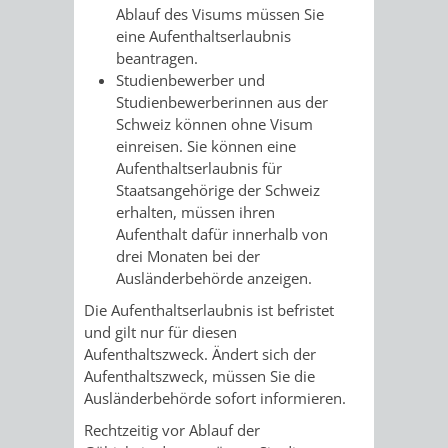
AN
Ablauf des Visums müssen Sie
WIRTSCHAFT
UND
eine Aufenthaltserlaubnis
DEINE
beantragen.
BAU)
KULTURBÜR
MUSEUM
Studienbewerber und
STADT
Studienbewerberinnen aus der
GEBÄUDEBETRIEB
LIEGENSCHAFT
STADTTOURI
WIRTSCHA
Schweiz können ohne Visum
WIEDERVERMIETUNGSPRÄMIE
einreisen. Sie können eine
UND
Aufenthaltserlaubnis für
IMMOBILIENMAN
Staatsangehörige der Schweiz
STADTMAR
erhalten, müssen ihren
Aufenthalt dafür innerhalb von
drei Monaten bei der
AMT
AMT
Ausländerbehörde anzeigen.
FÜR
FÜR
Die Aufenthaltserlaubnis ist befristet
und gilt nur für diesen
SOZIALE
STADTENTWI
Aufenthaltszweck. Ändert sich der
Aufenthaltszweck, müssen Sie die
ANGELEGENHEITE
AMT
Ausländerbehörde sofort informieren.
Rechtzeitig vor Ablauf der
INTEGRATIONSBE
FÜR