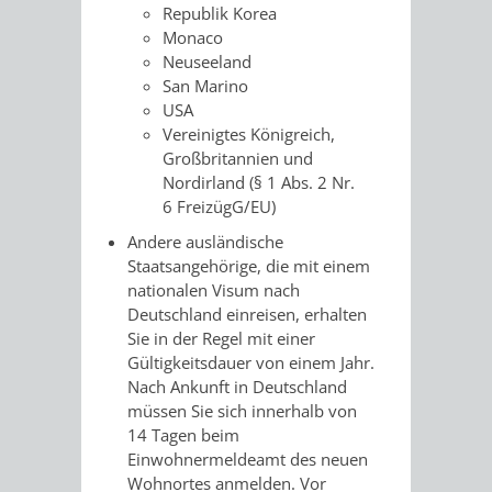
Republik Korea
/
AMT
AMT
Monaco
DENKMALSCHUTZBEHÖRDE
STÄDTISCHER
BEREICH
Neuseeland
DEZERNATE
FÜR
FÜR
San Marino
HÄUSER
DENKMALSCHUTZ
USA
BAURECHT
BILDUNG
Vereinigtes Königreich,
/
GENEHMIGUNGSVERFAHREN
TAG
Großbritannien und
UND
UND
Nordirland (§ 1 Abs. 2 Nr.
LIEGENSCHAFTEN
DES
6 FreizügG/EU)
DENKMALSCHUTZ
SPORT
ABWASSERBESEITIGUNG
Andere ausländische
OFFENEN
Staatsangehörige, die mit einem
AMT
AMT
nationalen Visum nach
DENKMALS
ERSCHLIESSUNGSBEITRAG
Deutschland einreisen,
erhalten
FÜR
FÜR
Sie in der Regel mit einer
ANTRAGSVERFAHREN
Gültigkeitsdauer von einem Jahr.
IMMOBILIENWIRT
KULTUR,
Nach Ankunft in Deutschland
VERMIETE
müssen Sie sich innerhalb von
TOURISMUS
STABSSTELLE
HOCHBAU
14 Tagen beim
DOCH
Einwohnermeldeamt des neuen
&
BÄDER
(PLANUNG
Wohnortes anmelden.
Vor