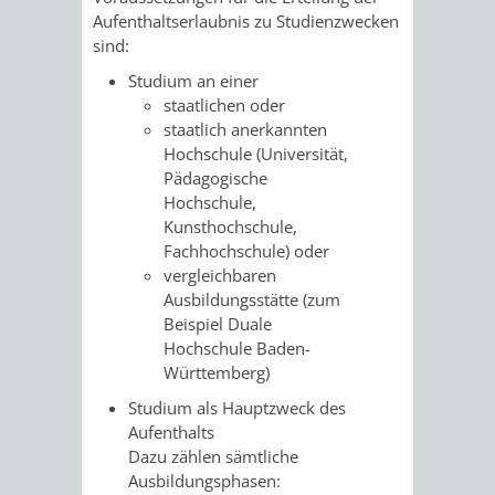
Aufenthaltserlaubnis zu Studienzwecken
UMWELT-
VERWALTUNG
sind:
Studium an einer
UND
HOHENSACH
staatlichen oder
staatlich anerkannten
KLIMASCHUTZ
VERWALTUNG
Hochschule
(Universität,
Pädagogische
KLIMASCHUTZ
LÜTZELSACH
Hochschule,
Kunsthochschule,
UND
VERWALTUNG
Fachhochschule)
oder
vergleichbaren
ENERGIEMANAGE
OBERFLOCKE
Ausbildungsstätte
(zum
Beispiel Duale
VERWALTUNGSSTE
VERWALTUNG
Hochschule Baden-
Württemberg)
RIPPENWEIER
RITSCHWEIE
Studium als Hauptzweck des
Aufenthalts
VERWALTUNGSSTE
Dazu zählen sämtliche
Ausbildungsphasen: