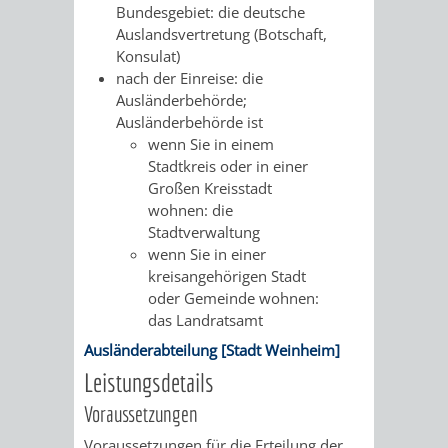
Bundesgebiet: die deutsche
FINANZEN
STEUERABTEIL
HEIRATEN
Auslandsvertretung (Botschaft,
Konsulat)
UND
IN
GRUNDSTEUER
nach der Einreise: die
Ausländerbehörde;
HAUSHALT
WEINHEIM
STADTKASSE
Ausländerbehörde ist
wenn Sie in einem
INFORMATIO
WEINHEIME
Stadtkreis oder in einer
BETEILIGUNGSMA
Großen Kreisstadt
DES
KIRCHEN
wohnen: die
Stadtverwaltung
STANDESAM
FOTOMOTIV
wenn Sie in einer
kreisangehörigen Stadt
-
oder Gemeinde wohnen:
das Landratsamt
WEINHEIM
Ausländerabteilung [Stadt Weinheim]
Leistungsdetails
ALS
Voraussetzungen
GASTGEBER
Voraussetzungen für die Erteilung der