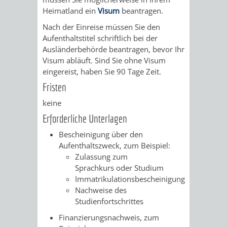
Heimatland ein
Visum
beantragen.
FRIEDHÖFE
KIRCHEN
RIDE
Nach der Einreise müssen Sie den
BESTATTUNGSMÖGLICHKEITEN
HAUPTFRIEDHOF
KULTUREINRICHTUNGEN
Aufenthaltstitel schriftlich bei der
PARKEN
RADFAHREN
Ausländerbehörde beantragen, bevor Ihr
WEINHEIM
Visum abläuft. Sind Sie ohne Visum
THEATER
MUSEUM
APP
VRNNEXTBIKE
eingereist, haben Sie 90 Tage Zeit.
FRIEDHÖFE
FRIEDHOF
Fristen
VERANSTALTUNGEN
KINDER
EASYPARKEN
VERKEHRSPLANU
keine
HOHENSACHSEN
LÜTZELSACHSEN
IM
STADTPLAN /
Erforderliche Unterlagen
GEOPORTAL
FRIEDHOF
FRIEDHOF
MUSEUM
Bescheinigung über den
Aufenthaltszweck, zum Beispiel:
OBERFLOCKENBACH
RIPPENWEIER-
Zulassung zum
STADTBIBLIOTHEK
KINO
Sprachkurs oder Studium
HEILIGKREUZ
Immatrikulationsbescheinigung
A
AUSLEIHE
VERANSTALTER
Nachweise des
Studienfortschrittes
FRIEDHOF
BIS
MEDIENANGEBOTE
VERANSTALTUNGSRÄUME
Finanzierungsnachweis, zum
SULZBACH