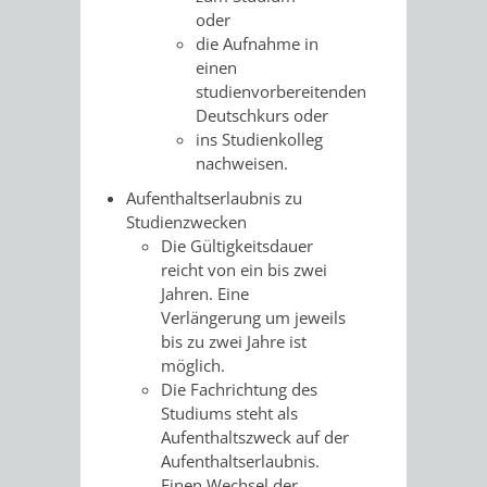
oder
RENTENABTE
UNTERBRI
die Aufnahme in
einen
VON
studienvorbereitenden
Deutschkurs oder
OBDACHL
ins Studienkolleg
nachweisen.
UND
Aufenthaltserlaubnis zu
FLÜCHTLI
Studienzwecken
Die Gültigkeitsdauer
reicht von ein bis zwei
EIGENBETRIEB
FEUERWEHR
Jahren. Eine
Verlängerung um jeweils
STADTENTWÄSSE
PERSONAL-
bis zu zwei Jahre ist
möglich.
UND
Die Fachrichtung des
Studiums steht als
ORGANISAT
Aufenthaltszweck auf der
Aufenthaltserlaubnis.
STADTARCHI
Einen Wechsel der