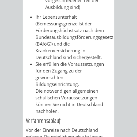
vorgeschriebener Teil der
Ausbildung sind)
/ JAV
Ihr Lebensunterhalt
SCHWERBEHINDERTENVERTR
ZENSUS
(Bemessungsgrenze ist der
Förderungshöchstsatz nach dem
2022
Bundesausbildungsförderungsgesetz
(BAföG))
und die
STADTWEGWEISER
VERKEHR
Krankenversicherung in
Deutschland sind sichergestellt.
Sie erfüllen die Voraussetzungen
für den Zugang zu der
gewünschten
Bildungseinrichtung.
ÄMTER
EINRICHTUNGEN
VERKEHRSINFORMATIONEN
BAHNVERKEHR
Die notwendigen allgemeinen
schulischen Voraussetzungen
&
IN
BUSVERKEHR
RUFTAXI
können Sie nicht in Deutschland
nachholen.
BEHÖRDEN
DER
CARSHARING
PARK
Verfahrensablauf
STADT
Vor der Einreise nach Deutschland
&
müssen Sie möglicherweise in Ihrem