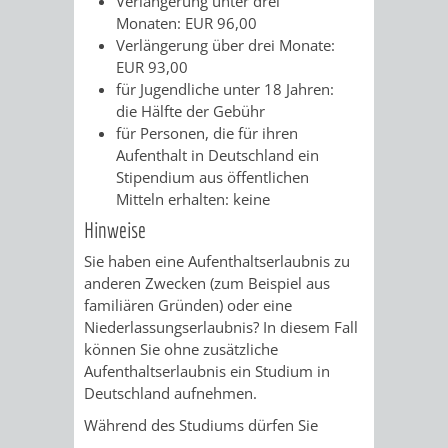
Verlängerung unter drei
VERMIETUNG
Monaten: EUR 96,00
/
JÜDISCHE
Verlängerung über drei Monate:
VON
EUR 93,00
FAMILIENFORSCHUNG
SPUREN
für Jugendliche unter 18 Jahren:
RÄUMEN
die Hälfte der Gebühr
IN
für Personen, die für ihren
Aufenthalt in Deutschland ein
WEINHEIM
Stipendium aus öffentlichen
Mitteln erhalten: keine
KRIEGERDENKMAL
Hinweise
Sie haben eine Aufenthaltserlaubnis zu
NOTRUFNUMMERN
PARTEIEN
anderen Zwecken (zum Beispiel aus
familiären Gründen) oder eine
UND
SOZIALE
Niederlassungserlaubnis? In diesem Fall
können Sie ohne zusätzliche
NOTDIENSTE
EINRICHTUNGEN
Aufenthaltserlaubnis ein Studium in
Deutschland aufnehmen.
SPIELPLÄTZE
SPORTSTÄTTEN
Während des Studiums dürfen Sie