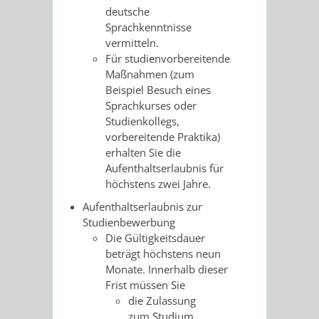
VERMESSUNG,
ORDNUNGSA
deutsche
Sprachkenntnisse
BODENORDNUNG
AUSLÄNDERA
BÜRGERB
vermitteln.
Für studienvorbereitende
UND
GEWERBE-
ÖFFENTLI
Maßnahmen (zum
Beispiel Besuch eines
GEOINFORMATIO
UND
SICHERHEI
Sprachkurses oder
Studienkollegs,
GESUNDHEIT
ORDNUNG
vorbereitende Praktika)
erhalten Sie die
UND
Aufenthaltserlaubnis für
höchstens zwei Jahre.
VERKEHR
Aufenthaltserlaubnis zur
Studienbewerbung
VERKEHRS
BUSSGEL
Die Gültigkeitsdauer
beträgt höchstens neun
Monate. Innerhalb dieser
GEMEINDE
AKTUELL
Frist müssen Sie
die Zulassung
VERKEHR
zum Studium