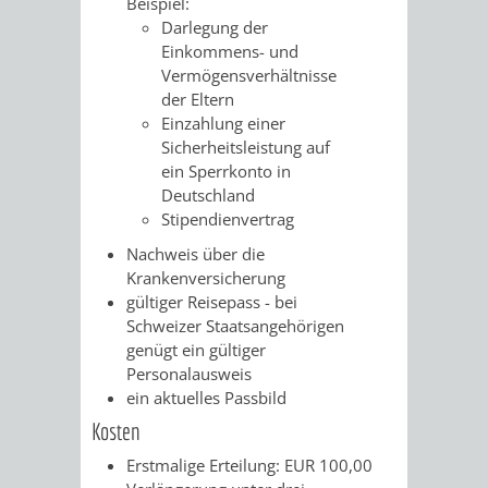
Z
Beispiel:
ONLINE-
STADTHALLE
ROLF-
Darlegung der
Einkommens- und
KATALOG
ENGELBRECHT-
Vermögensverhältnisse
der Eltern
HAUS
VERANSTALTUNGEN
AUSBILDUNG
Einzahlung einer
Sicherheitsleistung auf
&
BÜRGERSAAL
ein Sperrkonto in
Deutschland
PRAKTIKA
IM
Stipendienvertrag
Nachweis über die
ALTEN
LEIHVERKEHR
SERVICE
Krankenversicherung
gültiger Reisepass - bei
RATHAUS
DER
FÜR
Schweizer Staatsangehörigen
genügt ein gültiger
BIBLIOTHEK
LEHRER/INNEN
STADTARCHIV
Personalausweis
ein aktuelles Passbild
&
BENUTZUNG
BESTANDSÜBERSICHT
Kosten
ERZIEHER/INNEN
Erstmalige Erteilung: EUR 100,00
MELDEKARTEI
VERÖFFENTLICHUNGEN