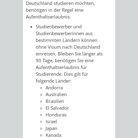
STADTENTWICKLUNG
Deutschland studieren möchten,
HILFE
TAGESORDNUNG
BERATUNGSERGEBNI
benötigen in der Regel eine
BERATUNGSERGEBNISSE
Aufenthaltserlaubnis:
MENSCHEN
MENSCHEN
/
Studienbewerber und
MIT
MIT
SITZUNGSUNTERLAGEN
Studienbewerberinnen aus
bestimmten Ländern können
BEHINDERUNG
DEMENZ
ohne Visum nach Deutschland
UMLEGUNGSAUSSCHUSS
BERATENDE
einreisen. Bleiben Sie länger als
90 Tage, benötigen Sie eine
MIGRANTEN
BAUHERREN
AUSSCHÜSSE
Aufenthaltserlaubnis für
Studierende. Dies gilt für
/
BAUHERRENBERATUNG
GRUNDSTÜCKSWERTERMITTLUNG
BERATUNGSERGEBNISS
folgende Länder:
Andorra
FLÜCHTLINGE
RATHAUS
DENKMALSCHUTZ
VERKAUF
Australien
Brasilien
STÄDTISCHER
El Salvador
AUFGABEN
STEUERVORTEILE
Honduras
BAUPLÄTZE
Israel
DER
SATZUNGEN
Japan
BÜRGERMEISTER
ÄMTER
Kanada
UNTEREN
VERKAUF
IM