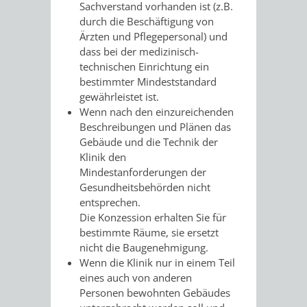
VERMESSUNG,
ORDNUNGSA
Sachverstand vorhanden ist (z.B.
durch die Beschäftigung von
BODENORDNUNG
Ärzten und Pflegepersonal) und
AUSLÄNDERA
BÜRGERB
dass bei der medizinisch-
UND
technischen Einrichtung ein
GEWERBE-
ÖFFENTLI
bestimmter Mindeststandard
GEOINFORMATIO
gewährleistet ist.
UND
SICHERHEI
Wenn nach den einzureichenden
Beschreibungen und Plänen das
GESUNDHEIT
ORDNUNG
Gebäude und die Technik der
Klinik den
UND
Mindestanforderungen der
Gesundheitsbehörden nicht
VERKEHR
entsprechen.
Die Konzession erhalten Sie für
VERKEHRS
BUSSGEL
bestimmte Räume, sie ersetzt
nicht die Baugenehmigung.
GEMEINDE
AKTUELL
Wenn die Klinik nur in einem Teil
eines auch von anderen
VERKEHR
Personen bewohnten Gebäudes