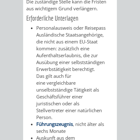
Die zuständige Stelle kann die Fristen
FINANZEN
STEUERABTEIL
HEIRATEN
aus wichtigem Grund verlängern.
Erforderliche Unterlagen
UND
IN
GRUNDSTEUER
Personalausweis oder Reisepass
HAUSHALT
WEINHEIM
Ausländische Staatsangehörige,
STADTKASSE
die nicht aus einem EU-Staat
kommen: zusätzlich eine
INFORMATIO
WEINHEIME
BETEILIGUNGSMA
Aufenthaltserlaubnis, die zur
Ausübung einer selbstständigen
DES
KIRCHEN
Erwerbstätigkeit berechtigt.
Das gilt auch für
STANDESAM
FOTOMOTIV
eine vergleichbare
unselbstständige Tätigkeit als
-
Geschäftsführer einer
juristischen oder als
WEINHEIM
Stellvertreter einer natürlichen
Person.
ALS
Führungszeugnis
, nicht älter als
sechs Monate
GASTGEBER
Auskunft aus dem