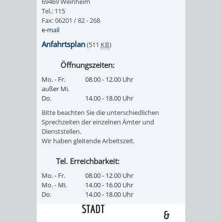
69469 Weinheim
Tel.: 115
/ JAV
Fax: 06201 / 82 - 268
e-mail
SCHWERBEHINDERTENVERTR
ZENSUS
Anfahrtsplan
(511
KB
)
2022
Öffnungszeiten:
Mo. - Fr.
08.00 - 12.00 Uhr
STADTWEGWEISER
VERKEHR
außer Mi.
Do.
14.00 - 18.00 Uhr
Bitte beachten Sie die unterschiedlichen
Sprechzeiten der einzelnen Ämter und
Dienststellen.
Wir haben gleitende Arbeitszeit.
ÄMTER
EINRICHTUNGEN
VERKEHRSINFORMATIONEN
BAHNVERKEHR
Tel. Erreichbarkeit:
&
IN
BUSVERKEHR
RUFTAXI
Mo. - Fr.
08.00 - 12.00 Uhr
Mo. - Mi.
14.00 - 16.00 Uhr
BEHÖRDEN
DER
CARSHARING
PARK
Do.
14.00 - 18.00 Uhr
STADT
&