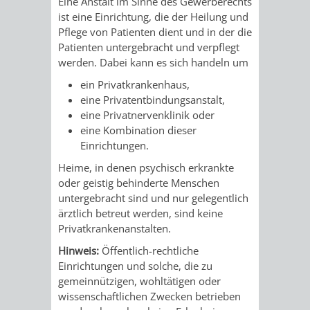
STADTENTWICKLUNG
Eine Anstalt im Sinne des Gewerberechts
HILFE
TAGESORDNUNG
BERATUNGSERGEBNI
ist eine Einrichtung, die der Heilung und
Pflege von Patienten dient und in der die
BERATUNGSERGEBNISSE
MENSCHEN
MENSCHEN
/
Patienten untergebracht und verpflegt
werden. Dabei kann es sich handeln um
MIT
MIT
SITZUNGSUNTERLAGEN
ein Privatkrankenhaus,
eine Privatentbindungsanstalt,
BEHINDERUNG
DEMENZ
UMLEGUNGSAUSSCHUSS
BERATENDE
eine Privatnervenklinik oder
eine Kombination dieser
MIGRANTEN
BAUHERREN
AUSSCHÜSSE
Einrichtungen.
Heime, in denen psychisch erkrankte
/
BAUHERRENBERATUNG
GRUNDSTÜCKSWERTERMITTLUNG
BERATUNGSERGEBNISS
oder geistig behinderte Menschen
untergebracht sind und nur gelegentlich
FLÜCHTLINGE
RATHAUS
DENKMALSCHUTZ
VERKAUF
ärztlich betreut werden, sind keine
Privatkrankenanstalten.
STÄDTISCHER
AUFGABEN
STEUERVORTEILE
Hinweis:
Öffentlich-rechtliche
Einrichtungen und solche, die zu
BAUPLÄTZE
DER
SATZUNGEN
gemeinnützigen, wohltä
tigen oder
BÜRGERMEISTER
ÄMTER
wissenschaftlichen Zwecken betrieben
UNTEREN
VERKAUF
IM