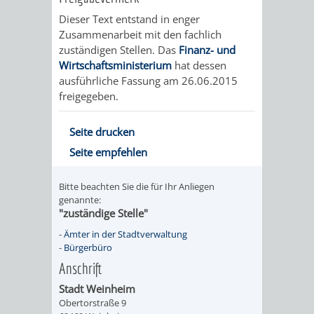
SULZBACH
Dieser Text entstand in enger
Zusammenarbeit mit den fachlich
AMTLICHE
AUSSCHREIBUNGE
zuständigen Stellen. Das
Finanz- und
Wirtschaftsministerium
hat dessen
BEKANNTMACHUNGEN
INFORMATIONSPF
ausführliche Fassung am 26.06.2015
freigegeben.
WAHLEN
STÄDTISCHE
Seite drucken
/
FINANZEN
Seite empfehlen
ABSTIMMUNGEN
/
Bitte beachten Sie die für Ihr Anliegen
HAUSHALT
genannte:
"zuständige Stelle"
KOMMUNALE
RECHNUNGSS
-
Ämter in der Stadtverwaltung
-
Bürgerbüro
STEUERN
Anschrift
Stadt Weinheim
STADTRECHT
PERSONALRAT
Obertorstraße 9