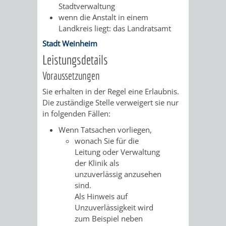
AN
Stadtverwaltung
WIRTSCHAFT
UND
wenn die Anstalt in einem
DEINE
Landkreis liegt: das Landratsamt
BAU)
KULTURBÜR
MUSEUM
Stadt Weinheim
STADT
Leistungsdetails
GEBÄUDEBETRIEB
LIEGENSCHAFT
STADTTOURI
WIRTSCHA
WIEDERVERMIETUNGSPRÄMIE
Voraussetzungen
UND
IMMOBILIENMAN
Sie erhalten in der Regel eine Erlaubnis.
Die zuständige Stelle verweigert sie nur
STADTMAR
in folgenden Fällen:
Wenn Tatsachen vorliegen,
AMT
AMT
wonach Sie für die
Leitung oder Verwaltung
FÜR
FÜR
der Klinik als
unzuverlässig anzusehen
SOZIALE
STADTENTWI
sind.
Als Hinweis auf
ANGELEGENHEITE
AMT
Unzuverlässigkeit wird
zum Beispiel neben
INTEGRATIONSBE
FÜR