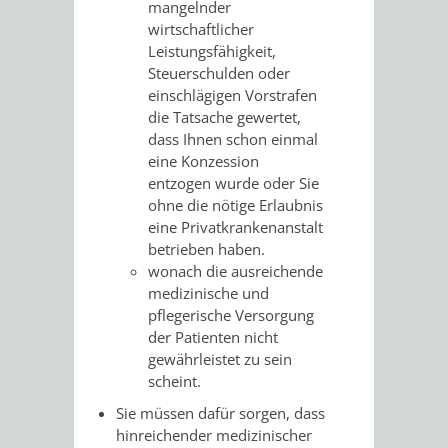
mangelnder
wirtschaftlicher
VERKEHRSA
Leistungsfähigkeit,
Steuerschulden oder
UND
einschlägigen Vorstrafen
die Tatsache gewertet,
GRÜNFLÄCH
dass Ihnen schon einmal
eine Konzession
INFRASTRU
STRASSEN- 
entzogen wurde oder Sie
ohne die nötige Erlaubnis
ND L
eine Privatkrankenanstalt
betr
ieben haben.
ANDSCHAF
wonach die ausreichende
medizinische und
FRIEDHÖFE
BAUBETRI
pflegerische Versorgung
der Patienten nicht
gewährleistet zu sein
AMT
BÜRGER-
scheint.
FÜR
UND
Sie müssen dafür sorgen, dass
hinreichender medizinischer