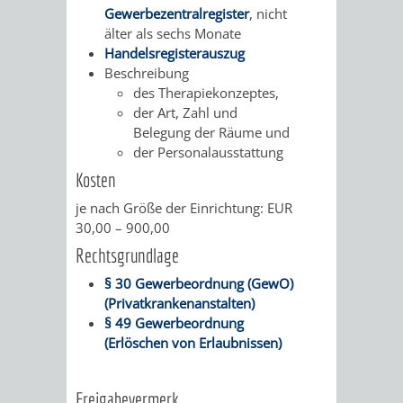
Gewerbezentralregister
, nicht
UMWELT-
VERWALTUNG
älter als sechs Monate
Handelsregisterauszug
UND
HOHENSACH
Beschreibung
des Therapiekonzeptes,
KLIMASCHUTZ
VERWALTUNG
der Art, Zahl und
Belegung der Räume und
KLIMASCHUTZ
LÜTZELSACH
der Personalausstattung
Kosten
UND
VERWALTUNG
je nach Größe der Einrichtung: EUR
30,00 – 900,00
ENERGIEMANAGE
OBERFLOCKE
Rechtsgrundlage
VERWALTUNGSSTE
VERWALTUNG
§ 30 Gewerbeordnung (GewO)
(Privatkrankenanstalten)
RIPPENWEIER
RITSCHWEIE
§ 49 Gewerbeordnung
(Erlöschen von Erlaubnissen)
VERWALTUNGSSTE
Freigabevermerk