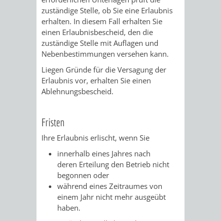
zuständige Stelle, ob Sie eine Erlaubnis
PRESSE-
RECHNUNGS
erhalten. In diesem Fall erhalten Sie
einen Erlaubnisbescheid, den die
UND
zuständige Stelle mit Auflagen und
REFERAT
Nebenbestimmungen versehen kann.
ÖFFENTLICHKEITS
DES
Liegen Gründe für die Versagung der
Erlaubnis vor, erhalten Sie einen
ERSTEN
Ablehnungsbescheid.
BÜRGERMEIS
Fristen
REFERAT
STABSSTELL
Ihre Erlaubnis erlischt, wenn Sie
innerhalb eines Jahres nach
DES
RECHT
deren Erteilung den Betrieb nicht
begonnen oder
OBERBÜRGERMEI
STADTBIBLIO
während eines Zeitraumes von
einem Jahr nicht mehr ausgeübt
STADTKÄMMEREI
STANDESAM
haben.