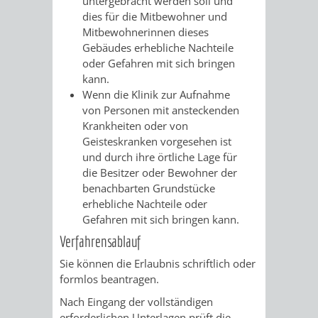
untergebracht werden soll und
dies für die Mitbewohner und
RENTENABTE
UNTERBRI
Mitbewohnerinnen dieses
Gebäudes erhebliche Nachteile
VON
oder Gefahren mit sich bringen
kann.
OBDACHL
Wenn die Klinik zur Aufnahme
von Personen mit ansteckenden
UND
Krankheiten oder von
Geisteskranken vorgesehen ist
FLÜCHTLI
und durch ihre örtliche Lage für
die Besitzer oder Bewohner der
EIGENBETRIEB
FEUERWEHR
benachbarten Grundstücke
erhebliche Nachteile oder
STADTENTWÄSSE
PERSONAL-
Gefahren mit sich bringen kann.
Verfahrensablauf
UND
Sie können die Erlaubnis schriftlich oder
ORGANISAT
formlos beantragen.
Nach Eingang der vollständigen
STADTARCHI
erforderlichen Unterlagen prüft die