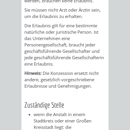
werden, brauchen keine Erlaubnis.
/
AMT
AMT
Sie müssen nicht Arzt oder Ärztin sein,
DENKMALSCHUTZBEHÖRDE
STÄDTISCHER
BEREICH
um die Erlaubnis zu erhalten.
DEZERNATE
FÜR
FÜR
HÄUSER
DENKMALSCHUTZ
Die Erlaubnis gilt für eine bestimmte
natürliche oder juristische Person. Ist
BAURECHT
BILDUNG
/
das Unternehmen eine
GENEHMIGUNGSVERFAHREN
TAG
Personengesellschaft, braucht jeder
UND
UND
LIEGENSCHAFTEN
geschäftsführende Gesellschafter und
DES
jede geschäftsführende Gesellschafterin
DENKMALSCHUTZ
SPORT
ABWASSERBESEITIGUNG
eine Erlaubnis.
OFFENEN
AMT
AMT
Hinweis:
Die Konzession ersetzt nicht
DENKMALS
ERSCHLIESSUNGSBEITRAG
andere, gesetzlich vorgeschriebene
FÜR
FÜR
Erlaubnisse und Genehmigungen.
ANTRAGSVERFAHREN
IMMOBILIENWIRT
KULTUR,
Zuständige Stelle
VERMIETE
TOURISMUS
STABSSTELLE
HOCHBAU
wenn die Anstalt in einem
DOCH
Stadtkreis oder einer Großen
&
BÄDER
(PLANUNG
Kreisstadt liegt: die