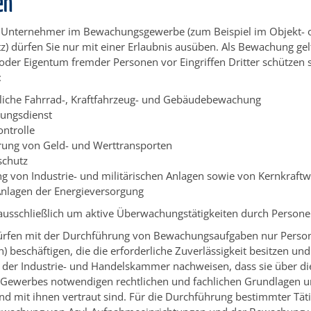
en
ls Unternehmer im Bewachungsgewerbe (zum Beispiel im Objekt- 
) dürfen Sie nur mit einer Erlaubnis ausüben. Als Bewachung gelt
oder Eigentum fremder Personen vor Eingriffen Dritter schützen s
:
iche Fahrrad-, Kraftfahrzeug- und Gebäudebewachung
tungsdienst
ontrolle
ung von Geld- und Werttransporten
schutz
 von Industrie- und militärischen Anlagen sowie von Kernkraft
nlagen der Energieversorgung
ausschließlich um aktive Überwachungstätigkeiten durch Persone
dürfen mit der Durchführung von Bewachungsaufgaben nur Perso
 beschäftigen, die die erforderliche Zuverlässigkeit besitzen und
der Industrie- und Handelskammer nachweisen, dass sie über die
Gewerbes notwendigen rechtlichen und fachlichen Grundlagen un
d mit ihnen vertraut sind. Für die Durchführung bestimmter Tät