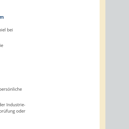
em
iel bei
ie
persönliche
er Industrie-
prüfung oder