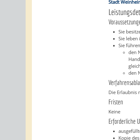
Stadt Weinhe
Leistungsdet
Voraussetzung
Sie besitz
Sie leben
Sie führe
den N
Hand
gleic
den N
Verfahrensabla
Die Erlaubnis 
Fristen
Keine
Erforderliche 
ausgefüll
Kopie des