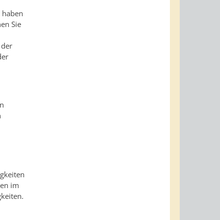
n haben
nen Sie
 der
der
s
en
n
gkeiten
gen im
keiten.