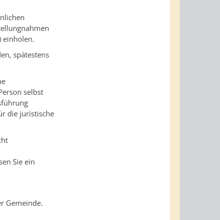
nlichen
Stellungnahmen
 einholen.
den, spätestens
ne
Person selbst
tsführung
r die juristische
cht
sen Sie ein
er Gemeinde.