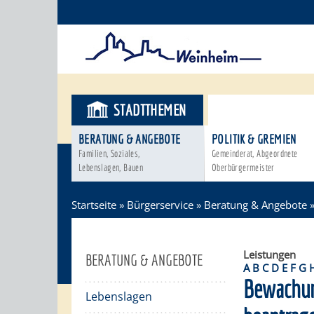
STADTTHEMEN
BÜRGERSER
BERATUNG & ANGEBOTE
POLITIK & GREMIEN
Familien, Soziales,
Gemeinderat, Abgeordnete
Lebenslagen, Bauen
Oberbürgermeister
Startseite
»
Bürgerservice
»
Beratung & Angebote
Leistungen
BERATUNG & ANGEBOTE
A
B
C
D
E
F
G
Bewachun
Lebenslagen