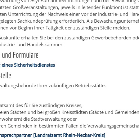
Bewachung von Asyl-Aufnahmeeinrichtungen und der Bewachung 
zten Großveranstaltungen, jeweils in leitender Funktion) ist sta
ten Unterrichtung der Nachweis einer vor der Industrie- und H
gelegten Sachkundeprüfung erforderlich.
Als Bewachungsunterne
en vor Beginn ihrer Tätigkeit der zuständigen Stelle melden.
uskünfte erhalten Sie bei den zuständigen Gewerbebehörden ode
ndustrie- und Handelskammer.
g und Formulare
eines Sicherheitsdienstes
telle
waltungsbehörde Ihrer zukünftigen Betriebsstätte.
atsamt des für Sie zuständigen Kreises,
freien Städten und bei großen Kreisstädten (Städte und Gemeinde
nwohnern) die Stadtverwaltung oder
eren Gemeinden in bestimmten Fällen die Verwaltungsgemeinscha
Ansprechpartner [Landratsamt Rhein-Neckar-Kreis]