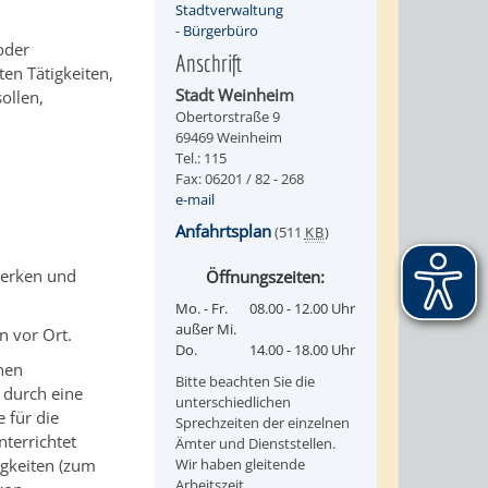
Stadtverwaltung
-
Bürgerbüro
oder
Anschrift
en Tätigkeiten,
Stadt Weinheim
ollen,
Obertorstraße 9
69469 Weinheim
Tel.: 115
Fax: 06201 / 82 - 268
e-mail
Anfahrtsplan
(511
KB
)
werken und
Öffnungszeiten:
Mo. - Fr.
08.00 - 12.00 Uhr
außer Mi.
n vor Ort.
Do.
14.00 - 18.00 Uhr
nen
Bitte beachten Sie die
 durch eine
unterschiedlichen
 für die
Sprechzeiten der einzelnen
terrichtet
Ämter und Dienststellen.
igkeiten (zum
Wir haben gleitende
Arbeitszeit.