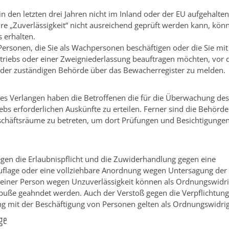
in den letzten drei Jahren nicht im Inland oder der EU aufgehalte
re „Zuverlässigkeit“ nicht ausreichend geprüft werden kann, kön
s erhalten.
Personen, die Sie als Wachpersonen beschäftigen oder die Sie mit
triebs oder einer Zweigniederlassung beauftragen möchten, vor 
 der zuständigen Behörde über das Bewacherregister zu melden.
hes Verlangen haben die Betroffenen die für die Überwachung de
ebs erforderlichen Auskünfte zu erteilen. Ferner sind die Behörd
eschäftsräume zu betreten, um dort Prüfungen und Besichtigunge
gen die Erlaubnispflicht und die Zuwiderhandlung gegen eine
Auflage oder eine vollziehbare Anordnung wegen Untersagung der
 einer Person wegen Unzuverlässigkeit können als Ordnungswidri
dbuße geahndet werden. Auch der Verstoß gegen die Verpflichtun
mit der Beschäftigung von Personen gelten als Ordnungswidrig
ge