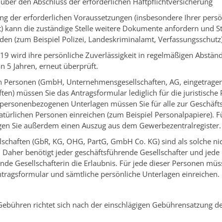
über den Abschluss der erforderlichen Haftpflichtversicherung
ng der erforderlichen Voraussetzungen (insbesondere Ihrer persö
it) kann die zuständige Stelle weitere Dokumente anfordern und 
en (zum Beispiel Polizei, Landeskriminalamt, Verfassungsschutz)
9 wird ihre persönliche Zuverlässigkeit in regelmäßigen Abstän
n 5 Jahren, erneut überprüft.
hen Personen (GmbH, Unternehmensgesellschaften, AG, eingetrage
en) müssen Sie das Antragsformular lediglich für die juristische 
e personenbezogenen Unterlagen müssen Sie für alle zur Geschäf
atürlichen Personen einreichen (zum Beispiel Personalpapiere). Fü
gen Sie außerdem einen Auszug aus dem Gewerbezentralregister.
schaften (GbR, KG, OHG, PartG, GmbH Co. KG) sind als solche ni
. Daher benötigt jeder geschäftsführende Gesellschafter und jede
nde Gesellschafterin die Erlaubnis. Für jede dieser Personen müs
ntragsformular und sämtliche persönliche Unterlagen einreichen.
Gebühren richtet sich nach der einschlägigen Gebührensatzung d