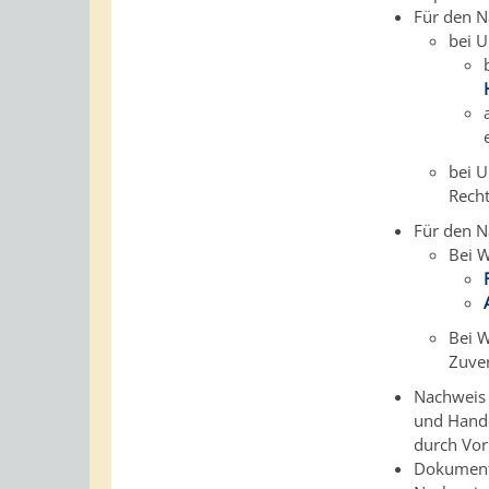
Für den N
bei U
bei U
Rech
Für den N
Bei W
Bei W
Zuver
Nachweis 
und Hande
durch Vor
Dokumente