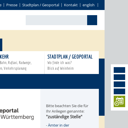
e
Presse
Stadtplan / Geoportal
Kontakt
english
KEHR
STADTPLAN / GEOPORTAL
Bahn, Ruftaxi, Radwege,
Wo finde ich was?
en, Verkehrsplanung
Blick auf Weinheim
Bitte beachten Sie die für
Ihr Anliegen genannte:
"zuständige Stelle"
-
Ämter in der