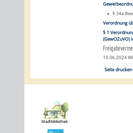
Gewerbeordnu
§ 34a Be
Verordnung ü
§ 1 Verordnun
(GewOZuVO) in
Freigabeverme
10.06.2024 Wi
Seite drucken