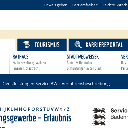
Hinweis geben
Barrierefreiheit
Leichte Sprach
VICE
TOURISMUS
KARRIEREPORTAL
RATHAUS
STADTWEGWEISER
VER
Stadtverwaltung, Wahlen,
Ämter & Behörden,
Bus, 
Finanzen, Stadtrecht
Einrichtungen in der Stadt
Park
»
Dienstleistungen Service BW
»
Verfahrensbeschreibung
H
I
J
K
L
M
N
O
P
Q
R
S
T
U
V
W
X
Y
Z
gsgewerbe - Erlaubnis