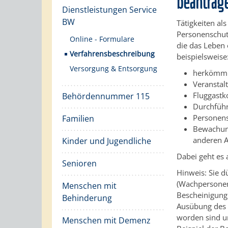
beantrag
Dienstleistungen Service
BW
Tätigkeiten a
Personenschutz
Online - Formulare
die das Leben 
Verfahrensbeschreibung
beispielsweise
Versorgung & Entsorgung
herkömml
Veranstal
Fluggastk
Behördennummer 115
Durchführ
Personen
Familien
Bewachung
anderen A
Kinder und Jugendliche
Dabei geht es 
Senioren
Hinweis: Sie 
(Wachpersonen)
Menschen mit
Bescheinigung 
Behinderung
Ausübung des 
worden sind un
Menschen mit Demenz