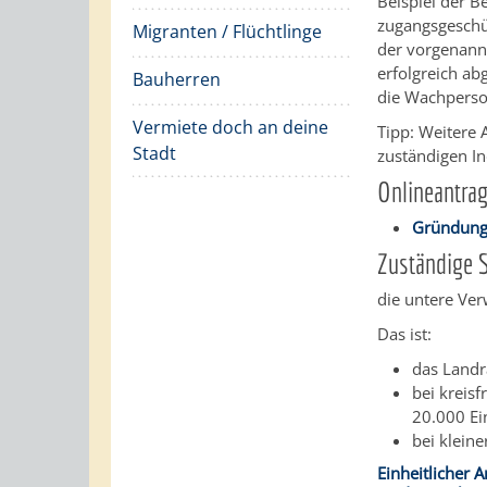
Beispiel der 
zugangsgeschüt
Migranten / Flüchtlinge
der vorgenann
erfolgreich ab
Bauherren
die Wachperson
Vermiete doch an deine
Tipp:
Weitere A
Stadt
zuständigen I
Onlineantra
Gründung 
Zuständige S
die untere Ver
Das ist:
das Landr
bei kreis
20.000 Ei
bei klein
Einheitlicher 