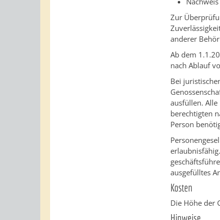
Nachweis 
Zur Überprüfu
Zuverlässigke
anderer Behörd
Ab dem 1.1.201
nach Ablauf vo
Bei juristisc
Genossenschaft
ausfüllen. All
berechtigten n
Person benöti
Personengesell
erlaubnisfähig
geschäftsführe
ausgefülltes A
Kosten
Die Höhe der 
Hinweise