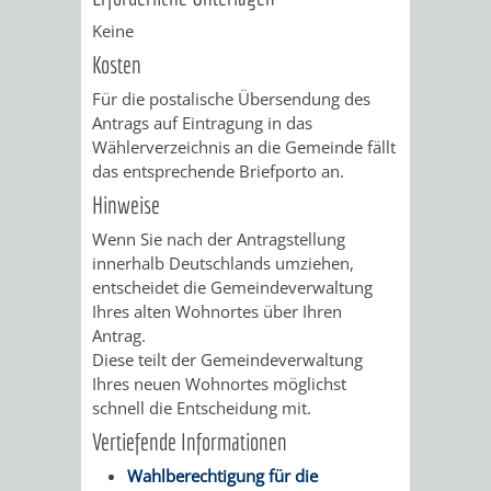
VERMESSUNG,
ORDNUNGSA
Keine
BODENORDNUNG
AUSLÄNDERA
BÜRGERB
Kosten
Für die postalische Übersendung des
UND
GEWERBE-
ÖFFENTLI
Antrags auf Eintragung in das
Wählerverzeichnis an die Gemeinde fällt
GEOINFORMATIO
UND
SICHERHEI
das entsprechende Briefporto an.
Hinweise
GESUNDHEIT
ORDNUNG
Wenn Sie nach der Antragstellung
UND
innerhalb Deutschlands umziehen,
entscheidet die Gemeindeverwaltung
VERKEHR
Ihres alten Wohnortes über Ihren
Antrag.
Diese teilt der Gemeindeverwaltung
VERKEHRS
BUSSGEL
Ihres neuen Wohnortes möglichst
schnell die Entscheidung mit.
GEMEINDE
AKTUELL
Vertiefende Informationen
VERKEHR
Wahlberechtigung für die