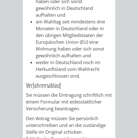
haben oder sich sonst
AN
WIRTSCHAFT
gewöhnlich in Deutschland
UND
aufhalten und
DEINE
am Wahltag seit mindestens drei
BAU)
KULTURBÜR
MUSEUM
Monaten in Deutschland oder in
STADT
den übrigen Mitgliedstaaten der
GEBÄUDEBETRIEB
LIEGENSCHAFT
STADTTOURI
WIRTSCHA
Europäischen Union (EU) eine
WIEDERVERMIETUNGSPRÄMIE
Wohnung haben oder sich sonst
UND
IMMOBILIENMAN
gewöhnlich aufhalten und
weder in Deutschland noch im
STADTMAR
Herkunftsland vom Wahlrecht
ausgeschlossen sind.
AMT
AMT
Verfahrensablauf
FÜR
FÜR
Sie müssen die Eintragung schriftlich mit
einem Formular mit eidesstattlicher
SOZIALE
STADTENTWI
Versicherung beantragen.
Den Antrag müssen Sie persönlich
ANGELEGENHEITE
AMT
unterschreiben und an die zuständige
Stelle im Original schicken.
INTEGRATIONSBE
FÜR