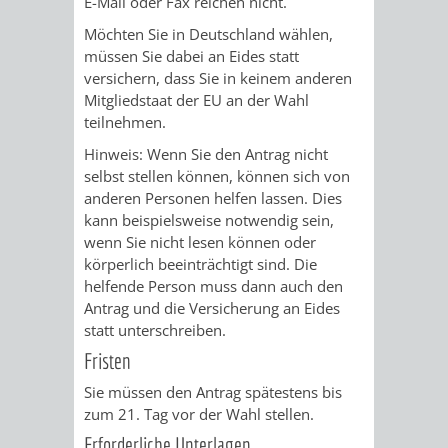
E-Mail oder Fax reichen nicht.
Möchten Sie in Deutschland wählen,
VERKEHRSA
müssen Sie dabei an Eides statt
versichern, dass Sie in keinem anderen
UND
Mitgliedstaat der EU an der Wahl
teilnehmen.
GRÜNFLÄCH
Hinweis: Wenn Sie den Antrag nicht
INFRASTRU
STRASSEN- 
selbst stellen können, können sich von
anderen Personen helfen lassen. Dies
ND L
kann beispielsweise notwendig sein,
wenn Sie nicht lesen können oder
ANDSCHAF
körperlich beeinträchtigt sind. Die
helfende Person muss dann auch den
Antrag und die Versicherung an Eides
FRIEDHÖFE
BAUBETRI
statt unterschreiben.
Fristen
AMT
BÜRGER-
Sie müssen den Antrag spätestens bis
FÜR
UND
zum 21. Tag vor der Wahl stellen.
Erforderliche Unterlagen