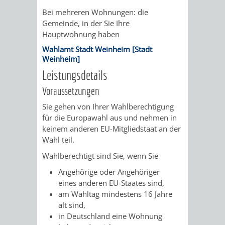
/
AMT
AMT
Bei mehreren Wohnungen: die
DENKMALSCHUTZBEHÖRDE
STÄDTISCHER
BEREICH
Gemeinde, in der Sie Ihre
DEZERNATE
FÜR
FÜR
Hauptwohnung haben
HÄUSER
DENKMALSCHUTZ
Wahlamt Stadt Weinheim [Stadt
BAURECHT
BILDUNG
Weinheim]
/
GENEHMIGUNGSVERFAHREN
TAG
Leistungsdetails
UND
UND
LIEGENSCHAFTEN
Voraussetzungen
DES
DENKMALSCHUTZ
SPORT
Sie gehen von Ihrer Wahlberechtigung
ABWASSERBESEITIGUNG
OFFENEN
für die Europawahl aus und nehmen in
AMT
AMT
keinem anderen EU-Mitgliedstaat an der
DENKMALS
ERSCHLIESSUNGSBEITRAG
Wahl teil.
FÜR
FÜR
Wahlberechtigt sind Sie, wenn Sie
ANTRAGSVERFAHREN
IMMOBILIENWIRT
KULTUR,
Angehörige oder Angehöriger
eines anderen EU-Staates sind,
VERMIETE
TOURISMUS
am Wahltag mindestens 16 Jahre
STABSSTELLE
HOCHBAU
alt sind,
DOCH
&
in Deutschland eine Wohnung
BÄDER
(PLANUNG