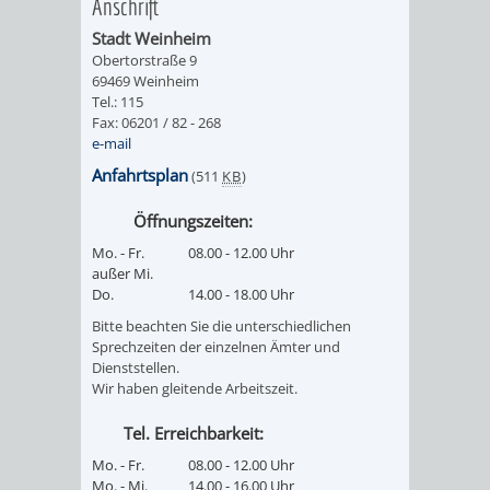
Anschrift
Stadt Weinheim
PRESSE-
RECHNUNGS
Obertorstraße 9
69469 Weinheim
UND
REFERAT
Tel.: 115
Fax: 06201 / 82 - 268
ÖFFENTLICHKEITS
e-mail
DES
Anfahrtsplan
(511
KB
)
ERSTEN
Öffnungszeiten:
BÜRGERMEIS
Mo. - Fr.
08.00 - 12.00 Uhr
außer Mi.
Do.
14.00 - 18.00 Uhr
REFERAT
STABSSTELL
Bitte beachten Sie die unterschiedlichen
DES
RECHT
Sprechzeiten der einzelnen Ämter und
Dienststellen.
Wir haben gleitende Arbeitszeit.
OBERBÜRGERMEI
STADTBIBLIO
Tel. Erreichbarkeit:
STADTKÄMMEREI
STANDESAM
Mo. - Fr.
08.00 - 12.00 Uhr
Mo. - Mi.
14.00 - 16.00 Uhr