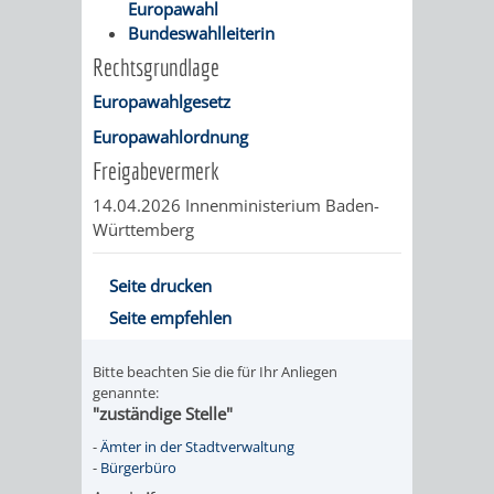
Europawahl
RENTENABTE
UNTERBRI
Bundeswahlleiterin
Rechtsgrundlage
VON
Europawahlgesetz
OBDACHL
Europawahlordnung
Freigabevermerk
UND
14.04.2026 Innenministerium Baden-
FLÜCHTLI
Württemberg
EIGENBETRIEB
FEUERWEHR
Seite drucken
Seite empfehlen
STADTENTWÄSSE
PERSONAL-
Bitte beachten Sie die für Ihr Anliegen
UND
genannte:
"zuständige Stelle"
ORGANISAT
-
Ämter in der Stadtverwaltung
-
Bürgerbüro
STADTARCHI