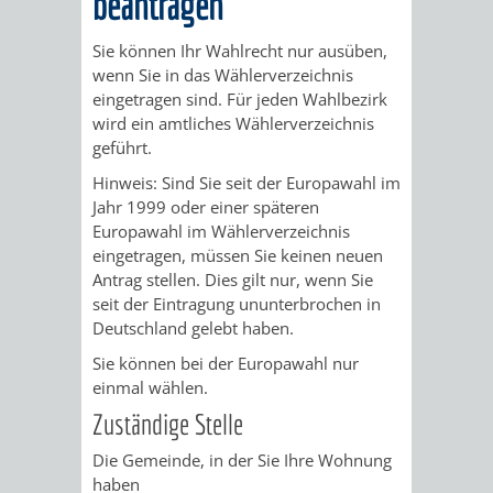
beantragen
STADTENTWICKLUNG
HILFE
TAGESORDNUNG
BERATUNGSERGEBNI
Sie können Ihr Wahlrecht nur ausüben,
BERATUNGSERGEBNISSE
MENSCHEN
MENSCHEN
/
wenn Sie in das Wählerverzeichnis
eingetragen sind.
Für jeden Wahlbezirk
MIT
MIT
SITZUNGSUNTERLAGEN
wird ein amtliches Wählerverzeichnis
geführt.
BEHINDERUNG
DEMENZ
UMLEGUNGSAUSSCHUSS
BERATENDE
Hinweis:
Sind Sie seit der Europawahl im
Jahr 1999 oder einer späteren
MIGRANTEN
BAUHERREN
AUSSCHÜSSE
Europawahl im Wählerverzeichnis
eingetragen, müssen Sie keinen neuen
/
BAUHERRENBERATUNG
GRUNDSTÜCKSWERTERMITTLUNG
BERATUNGSERGEBNISS
Antrag stellen. Dies gilt nur, wenn Sie
seit der Eintragung ununterbrochen in
FLÜCHTLINGE
RATHAUS
Deutschland gelebt haben.
DENKMALSCHUTZ
VERKAUF
Sie können bei der Europawahl nur
STÄDTISCHER
AUFGABEN
STEUERVORTEILE
einmal wählen.
Zuständige Stelle
BAUPLÄTZE
DER
SATZUNGEN
Die Gemeinde, in der Sie Ihre Wohnung
BÜRGERMEISTER
ÄMTER
UNTEREN
VERKAUF
haben
IM