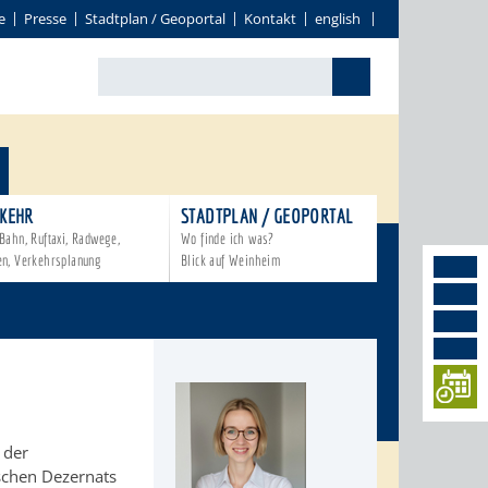
e
Presse
Stadtplan / Geoportal
Kontakt
english
KEHR
STADTPLAN / GEOPORTAL
Bahn, Ruftaxi, Radwege,
Wo finde ich was?
en, Verkehrsplanung
Blick auf Weinheim
 der
ischen Dezernats