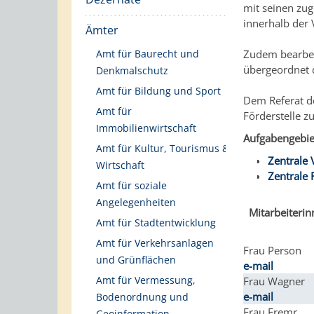
mit seinen zu
innerhalb der 
Ämter
Amt für Baurecht und
Zudem bearbeit
übergeordnet d
Denkmalschutz
Amt für Bildung und Sport
Dem Referat de
Amt für
Förderstelle z
Immobilienwirtschaft
Aufgabengebie
Amt für Kultur, Tourismus &
Zentrale 
Wirtschaft
Zentrale 
Amt für soziale
Angelegenheiten
Mitarbeiteri
Amt für Stadtentwicklung
Amt für Verkehrsanlagen
Frau Person
und Grünflächen
e-mail
Amt für Vermessung,
Frau Wagner
e-mail
Bodenordnung und
Frau Fremr
Geoinformation