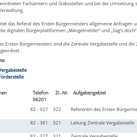
geordneten Fachämtern und Stabsstellen und bei der Umsetzung 
Verwaltung.
et das Referat des Ersten Bürgermeisters allgemeine Anfragen u
ie digitalen Bürgerplattformen „Mängelmelder“ und „Sag’s doch“
s Ersten Bürgermeisters sind die Zentrale Vergabestelle und die 
ugeordnet.
te:
Vergabestelle
Förderstelle
nnen
Telefon
Zi.-Nr.
Aufgabengebiet
06201
82 - 927
322
Referentin des Ersten Bürgerme
82 - 361
321
Leitung Zentrale Vergabestelle
82 - 327
321
Zentrale Vergabestelle