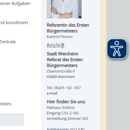
seiner Aufgaben
nd koordiniert
Referentin des Ersten
.
Bürgermeisters
Kathrin Person
Zentrale
Anschrift
Stadt Weinheim
Referat des Ersten
Bürgermeisters
Obertorstraße 9
69469 Weinheim
Tel.: 06201 / 82 - 927
e-mail
Hier finden Sie uns:
isters
Rathaus Schloss
Eingang C/D, 2. OG
Anmeldung Zimmer 323
Anfahrtsplan
(511
KB
)