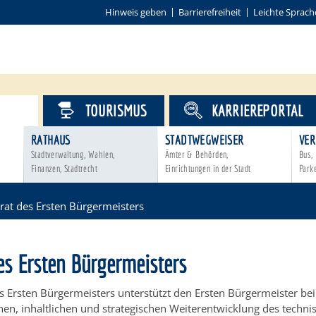
Hinweis geben
Barrierefreiheit
Leichte Sprach
VICE
TOURISMUS
KARRIEREPORTAL
RATHAUS
STADTWEGWEISER
VER
Stadtverwaltung, Wahlen,
Ämter & Behörden,
Bus, 
Finanzen, Stadtrecht
Einrichtungen in der Stadt
Park
rat des Ersten Bürgermeisters
es Ersten Bürgermeisters
s Ersten Bürgermeisters unterstützt den Ersten Bürgermeister bei
hen, inhaltlichen und strategischen Weiterentwicklung des techn