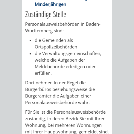
AN
Minderjährigen
WIRTSCHAFT
UND
Zuständige Stelle
DEINE
BAU)
KULTURBÜR
MUSEUM
Personalausweisbehörden in Baden-
STADT
Württemberg sind:
GEBÄUDEBETRIEB
LIEGENSCHAFT
STADTTOURI
WIRTSCHA
die Gemeinden als
WIEDERVERMIETUNGSPRÄMIE
Ortspolizeibehörden
UND
IMMOBILIENMAN
die Verwaltungsgemeinschaften,
welche die Aufgaben der
STADTMAR
Meldebehörde erledigen oder
erfüllen.
AMT
AMT
Dort nehmen in der Regel die
Bürgerbüros beziehungsweise die
FÜR
FÜR
Bürgerämter die Aufgaben einer
Personalausweisbehörde wahr.
SOZIALE
STADTENTWI
Für Sie ist die Personalausweisbehörde
ANGELEGENHEITE
zuständig, in deren Bezirk Sie mit Ihrer
AMT
Wohnung, bei mehreren Wohnungen
mit Ihrer Hauptwohnung, gemeldet sind.
INTEGRATIONSBE
FÜR