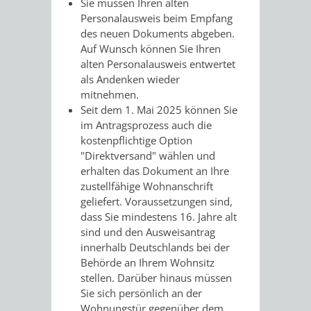
Sie müssen Ihren alten
/ JAV
Personalausweis beim Empfang
des neuen Dokuments abgeben.
Auf Wunsch können Sie Ihren
SCHWERBEHINDERTENVERTR
ZENSUS
alten Personalausweis entwertet
als Andenken wieder
2022
mitnehmen.
Seit dem 1. Mai 2025 können Sie
STADTWEGWEISER
VERKEHR
im Antragsprozess auch die
kostenpflichtige Option
"Direktversand" wählen und
erhalten das Dokument an Ihre
zustellfähige Wohnanschrift
ÄMTER
EINRICHTUNGEN
VERKEHRSINFORMATIONEN
BAHNVERKEHR
geliefert.
Voraussetzungen sind,
dass Sie mindestens 16. Jahre alt
&
IN
sind und den Ausweisantrag
BUSVERKEHR
RUFTAXI
innerhalb Deutschlands bei der
BEHÖRDEN
DER
Behörde an Ihrem Wohnsitz
CARSHARING
PARK
stellen. Darüber hinaus müssen
STADT
Sie sich persönlich an der
&
Wohnungstür gegenüber dem