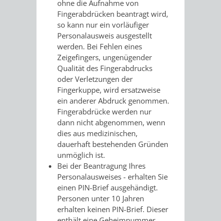
ohne die Aufnahme von
FINANZEN
STEUERABTEIL
HEIRATEN
Fingerabdrücken beantragt wird,
so kann nur ein vorläufiger
UND
IN
GRUNDSTEUER
Personalausweis ausgestellt
werden
.
Bei Fehlen eines
HAUSHALT
WEINHEIM
Zeigefingers, ungenügender
STADTKASSE
Qualität des Fingerabdrucks
INFORMATIO
WEINHEIME
oder Verletzungen der
BETEILIGUNGSMA
Fingerkuppe, wird ersatzweise
DES
KIRCHEN
ein anderer Abdruck genommen.
Fingerabdrücke werden nur
STANDESAM
dann nicht abgenommen, wenn
FOTOMOTIV
dies aus medizinischen,
dauerhaft bestehenden Gründen
-
unmöglich ist.
Bei der Beantragung
Ihres
WEINHEIM
Personalausweises
-
erhalten Sie
einen PIN-Brief
ausgehändigt.
ALS
Personen unter 10 Jahren
erhalten keinen PIN-Brief. Dieser
GASTGEBER
enthält eine
Geheimnummer