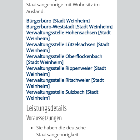
VERMESSUNG,
ORDNUNGSA
Staatsangehörige mit Wohnsitz im
Ausland.
BODENORDNUNG
AUSLÄNDERA
BÜRGERB
Bürgerbüro [Stadt Weinheim]
Bürgerbüro-Weststadt [Stadt Weinheim]
UND
GEWERBE-
ÖFFENTLI
Verwaltungsstelle Hohensachsen [Stadt
Weinheim]
GEOINFORMATIO
Verwaltungsstelle Lützelsachsen [Stadt
UND
SICHERHEI
Weinheim]
Verwaltungsstelle Oberflockenbach
GESUNDHEIT
ORDNUNG
[Stadt Weinheim]
Verwaltungsstelle Rippenweier [Stadt
UND
Weinheim]
Verwaltungsstelle Ritschweier [Stadt
Weinheim]
VERKEHR
Verwaltungsstelle Sulzbach [Stadt
Weinheim]
VERKEHRS
BUSSGEL
Leistungsdetails
Voraussetzungen
GEMEINDE
AKTUELL
Sie haben die deutsche
VERKEHR
Staatsangehörigkeit.