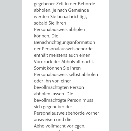
SULZBACH
gegebener Zeit in der Behörde
abholen.
Je nach Gemeinde
AMTLICHE
AUSSCHREIBUNGE
werden Sie benachrichtigt,
sobald Sie Ihren
BEKANNTMACHUNGEN
Personalausweis abholen
INFORMATIONSPF
können. Die
Benachrichtigungsinformation
WAHLEN
STÄDTISCHE
der Personalausweisbehörde
enthält meistens auch einen
/
FINANZEN
Vordruck der Abholvollmacht.
Somit können Sie Ihren
ABSTIMMUNGEN
/
Personalausweis selbst abholen
oder ihn von einer
HAUSHALT
bevollmächtigten Person
abholen lassen. Die
KOMMUNALE
RECHNUNGSS
bevollmächtigte Person muss
sich gegenüber der
STEUERN
Personalausweisbehörde vorher
ausweisen und die
STADTRECHT
PERSONALRAT
Abholvollmacht vorlegen.