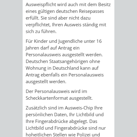
STADTENTWICKLUNG
HILFE
Ausweispflicht wird auch mit dem Besitz
TAGESORDNUNG
BERATUNGSERGEBNI
eines
gültigen deutschen Reisepasses
BERATUNGSERGEBNISSE
erfüllt.
Sie sind aber nicht dazu
MENSCHEN
MENSCHEN
/
verpflichtet, Ihren Ausweis ständig mit
sich zu führen.
MIT
MIT
SITZUNGSUNTERLAGEN
Für Kinder und Jugendliche unter 16
BEHINDERUNG
DEMENZ
Jahren darf auf Antrag ein
UMLEGUNGSAUSSCHUSS
BERATENDE
Personalausweis ausgestellt werden.
Deutschen Staatsangehörigen ohne
MIGRANTEN
BAUHERREN
AUSSCHÜSSE
Wohnung in Deutschland kann auf
Antrag ebenfalls ein Personalausweis
/
BAUHERRENBERATUNG
GRUNDSTÜCKSWERTERMITTLUNG
BERATUNGSERGEBNISS
ausgestellt werden.
FLÜCHTLINGE
RATHAUS
Der Personalausweis wird im
DENKMALSCHUTZ
VERKAUF
Scheckkartenformat ausgestellt.
STÄDTISCHER
AUFGABEN
STEUERVORTEILE
Zusätzlich sind im Ausweis-Chip Ihre
persönlichen Daten, Ihr Lichtbild und
BAUPLÄTZE
DER
Ihre Fingerabdrücke abgelegt. Das
SATZUNGEN
Lichtbild und Fingerabdrücke sind nur
BÜRGERMEISTER
ÄMTER
UNTEREN
VERKAUF
hoheitlichen Stellen wie Polizei und
IM