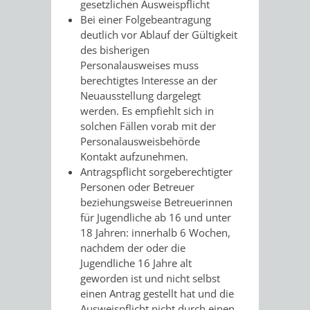
gesetzlichen Ausweispflicht
VERMIETUNG
/
Bei einer Folgebeantragung
JÜDISCHE
deutlich vor Ablauf der Gültigkeit
VON
FAMILIENFORSCHUNG
des bisherigen
SPUREN
Personalausweises muss
RÄUMEN
berechtigtes Interesse an der
IN
Neuausstellung dargelegt
werden. Es empfiehlt sich in
WEINHEIM
solchen Fällen vorab mit der
Personalausweisbehörde
KRIEGERDENKMAL
Kontakt aufzunehmen.
Antragspflicht sorgeberechtigter
NOTRUFNUMMERN
PARTEIEN
Personen oder Betreuer
beziehungsweise Betreuerinnen
UND
für Jugendliche ab 16 und unter
SOZIALE
18 Jahren: innerhalb 6 Wochen,
NOTDIENSTE
nachdem der oder die
EINRICHTUNGEN
Jugendliche 16 Jahre alt
geworden ist und nicht selbst
SPIELPLÄTZE
SPORTSTÄTTEN
einen Antrag gestellt hat und die
Ausweispflicht nicht durch einen