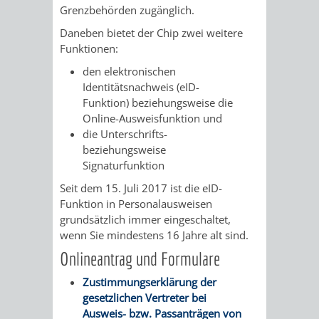
Grenzbehörden zugänglich.
/
AMT
AMT
DENKMALSCHUTZBEHÖRDE
STÄDTISCHER
BEREICH
Daneben bietet der Chip zwei weitere
DEZERNATE
FÜR
FÜR
Funktionen:
HÄUSER
DENKMALSCHUTZ
den elektronischen
BAURECHT
BILDUNG
Identitätsnachweis (eID-
/
GENEHMIGUNGSVERFAHREN
TAG
Funktion) beziehungsweise die
UND
UND
Online-Ausweisfunktion und
LIEGENSCHAFTEN
DES
die Unterschrifts-
DENKMALSCHUTZ
SPORT
beziehungsweise
ABWASSERBESEITIGUNG
OFFENEN
Signaturfunktion
AMT
AMT
Seit dem 15. Juli 2017 ist die eID-
DENKMALS
ERSCHLIESSUNGSBEITRAG
Funktion in Personalausweisen
FÜR
FÜR
grundsätzlich immer eingeschaltet,
ANTRAGSVERFAHREN
wenn Sie mindestens 16 Jahre alt sind.
IMMOBILIENWIRT
KULTUR,
Onlineantrag und Formulare
VERMIETE
TOURISMUS
STABSSTELLE
HOCHBAU
Zustimmungserklärung der
DOCH
gesetzlichen Vertreter bei
&
BÄDER
(PLANUNG
Ausweis- bzw. Passanträgen von