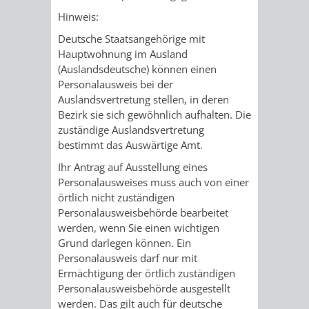
Hinweis:
VERKEHRSA
Deutsche Staatsangehörige mit
Hauptwohnung im Ausland
UND
(Auslandsdeutsche) können einen
Personalausweis bei der
GRÜNFLÄCH
Auslandsvertretung stellen, in deren
Bezirk sie sich gewöhnlich aufhalten. Die
INFRASTRU
STRASSEN- 
zuständige Auslandsvertretung
bestimmt das Auswärtige Amt.
ND L
Ihr Antrag auf Ausstellung eines
ANDSCHAF
Personalausweises muss auch von einer
örtlich nicht zuständigen
Personalausweisbehörde bearbeitet
FRIEDHÖFE
BAUBETRI
werden, wenn Sie einen wichtigen
Grund darlegen können. Ein
AMT
BÜRGER-
Personalausweis darf nur mit
Ermächtigung der örtlich zuständigen
FÜR
UND
Personalausweisbehörde ausgestellt
werden.
Das gilt auch für deutsche