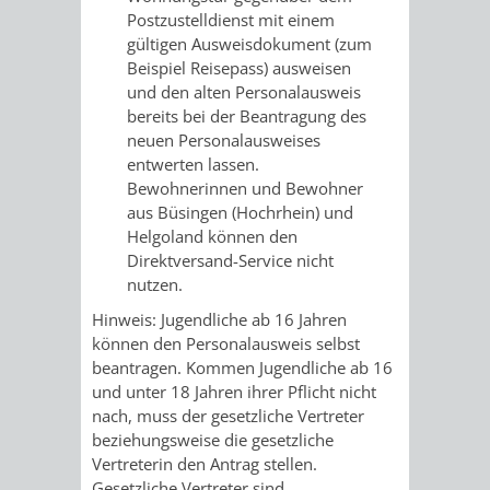
Postzustelldienst mit einem
FRIEDHÖFE
KIRCHEN
RIDE
gültigen Ausweisdokument (zum
Beispiel Reisepass) ausweisen
BESTATTUNGSMÖGLICHKEITEN
HAUPTFRIEDHOF
KULTUREINRICHTUNGEN
PARKEN
RADFAHREN
und den alten Personalausweis
bereits bei der Beantragung des
WEINHEIM
THEATER
MUSEUM
APP
VRNNEXTBIKE
neuen Personalausweises
entwerten lassen.
FRIEDHÖFE
FRIEDHOF
VERANSTALTUNGEN
KINDER
EASYPARKEN
Bewohnerinnen und Bewohner
VERKEHRSPLANU
aus Büsingen (Hochrhein) und
HOHENSACHSEN
LÜTZELSACHSEN
IM
Helgoland können den
STADTPLAN /
Direktversand-Service nicht
GEOPORTAL
FRIEDHOF
FRIEDHOF
MUSEUM
nutzen.
Hinweis: Jugendliche ab 16 Jahren
OBERFLOCKENBACH
RIPPENWEIER-
STADTBIBLIOTHEK
KINO
können den Personalausweis selbst
beantragen. Kommen Jugendliche ab 16
HEILIGKREUZ
und unter 18 Jahren ihrer Pflicht nicht
A
AUSLEIHE
VERANSTALTER
nach, muss der gesetzliche Vertreter
FRIEDHOF
beziehungsweise die gesetzliche
BIS
MEDIENANGEBOTE
VERANSTALTUNGSRÄUME
Vertreterin den Antrag stellen.
SULZBACH
Gesetzliche Vertreter sind