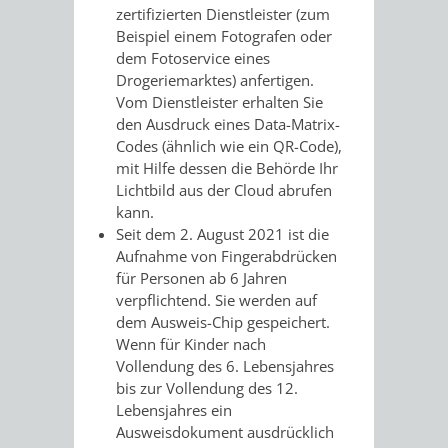
zertifizierten Dienstleister (zum
Beispiel einem Fotografen oder
PRESSE-
RECHNUNGS
dem Fotoservice eines
Drogeriemarktes) anfertigen.
UND
REFERAT
Vom Dienstleister erhalten Sie
den Ausdruck eines Data-Matrix-
ÖFFENTLICHKEITS
DES
Codes (ähnlich wie ein QR-Code),
mit Hilfe dessen die Behörde Ihr
ERSTEN
Lichtbild aus der Cloud abrufen
kann.
BÜRGERMEIS
Seit dem 2. August 2021 ist die
Aufnahme von Fingerabdrücken
REFERAT
STABSSTELL
für Personen ab 6 Jahren
verpflichtend. Sie werden auf
DES
RECHT
dem Ausweis-Chip gespeichert.
Wenn für Kinder nach
OBERBÜRGERMEI
Vollendung des 6. Lebensjahres
STADTBIBLIO
bis zur Vollendung des 12.
Lebensjahres ein
STADTKÄMMEREI
STANDESAM
Ausweisdokument ausdrücklich