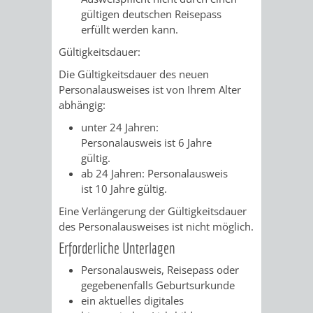
&
gültigen deutschen Reisepass
erfüllt werden kann.
BÄDER
Gültigkeitsdauer:
VERANSTALTUNGSRÄUME
Die Gültigkeitsdauer
des neuen
Personalausweises
ist von Ihrem Alter
STADTHALLE
ROLF-
abhängig:
unter 24 Jahren:
ENGELBRECHT-
Personalausweis ist 6 Jahre
gültig.
HAUS
ab 24 Jahren: Personalausweis
ist 10 Jahre gültig.
BÜRGERSAAL
Eine Verlängerung der Gültigkeitsdauer
des Personalausweises ist nicht möglich.
IM
Erforderliche Unterlagen
ALTEN
Personalausweis, Reisepass oder
gegebenenfalls Geburtsurkunde
RATHAUS
ein aktuelles digitales