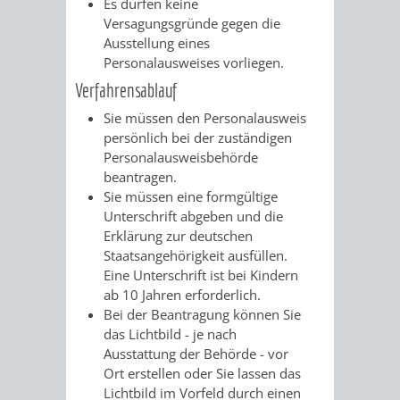
Es dürfen keine
RENTENABTE
UNTERBRI
Versagungsgründe gegen die
Ausstellung eines
VON
Personalausweises vorliegen
.
Verfahrensablauf
OBDACHL
Sie müssen den Personalausweis
persönlich bei der zuständigen
UND
Personalausweisbehörde
beantragen.
FLÜCHTLI
Sie müssen eine formgültige
Unterschrift abgeben und die
EIGENBETRIEB
FEUERWEHR
Erklärung zur deutschen
Staatsangehörigkeit ausfüllen.
STADTENTWÄSSE
PERSONAL-
Eine Unterschrift ist bei Kindern
ab 10 Jahren erforderlich.
UND
Bei der Beantragung können Sie
das Lichtbild - je nach
ORGANISAT
Ausstattung der Behörde - vor
Ort erstellen oder Sie lassen das
STADTARCHI
Lichtbild im Vorfeld durch einen