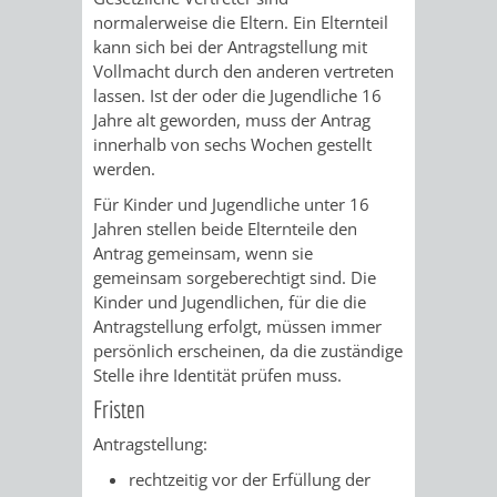
Z
ONLINE-
STADTHALLE
ROLF-
normalerweise die Eltern. Ein Elternteil
kann sich bei der Antragstellung mit
KATALOG
ENGELBRECHT-
Vollmacht durch den anderen vertreten
lassen
. Ist der oder die Jugendliche 16
HAUS
VERANSTALTUNGEN
AUSBILDUNG
Jahre alt geworden, muss der Antrag
innerhalb von sechs Wochen gestellt
&
BÜRGERSAAL
werden.
Für Kinder und Jugendliche unter 16
PRAKTIKA
IM
Jahren stellen beide Elternteile den
Antrag gemeinsam, wenn sie
ALTEN
LEIHVERKEHR
SERVICE
gemeinsam sorgeberechtigt sind. Die
Kinder und Jugendlichen, für die die
RATHAUS
DER
FÜR
Antragstellung erfolgt, müssen immer
persönlich erscheinen, da die zuständige
BIBLIOTHEK
LEHRER/INNEN
STADTARCHIV
Stelle ihre Identität prüfen muss.
Fristen
&
BENUTZUNG
BESTANDSÜBERSICHT
Antragstellung:
ERZIEHER/INNEN
MELDEKARTEI
VERÖFFENTLICHUNGEN
rechtzeitig vor der Erfüllung der