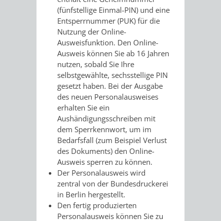
(fünfstellige Einmal
-PIN
)
und
eine
UMWELT-
VERWALTUNG
Entsperrnummer (PUK)
für die
Nutzung der Online-
UND
HOHENSACH
Ausweisfunktion.
Den Online-
Ausweis können Sie ab 16 Jahren
KLIMASCHUTZ
VERWALTUNG
nutzen, sobald Sie Ihre
selbstgewählte, sechsstellige PIN
KLIMASCHUTZ
LÜTZELSACH
gesetzt haben.
Bei der Ausgabe
des neuen Personalausweises
UND
VERWALTUNG
erhalten Sie ein
Aushändigungsschreiben mit
ENERGIEMANAGE
OBERFLOCKE
dem Sperrkennwort, um im
Bedarfsfall (zum Beispiel Verlust
des Dokuments) den Online-
VERWALTUNGSSTE
VERWALTUNG
Ausweis sperren zu können
.
Der Personalausweis wird
RIPPENWEIER
RITSCHWEIE
zentral von der Bundesdruckerei
in Berlin hergestellt.
VERWALTUNGSSTE
Den fertig produzierten
Personalausweis können Sie zu