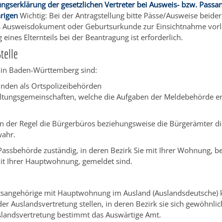
gserklärung der gesetzlichen Vertreter bei Ausweis- bzw. Passa
rigen
Wichtig: Bei der Antragstellung bitte Pässe/Ausweise beider
s Ausweisdokument oder Geburtsurkunde zur Einsichtnahme vorl
 eines Elternteils bei der Beantragung ist erforderlich.
telle
in Baden-Württemberg sind:
nden als Ortspolizeibehörden
ltungsgemeinschaften,
welche die Aufgaben der Meldebehörde er
n der Regel die Bürgerbüros beziehungsweise die Bürgerämter di
wahr.
e Passbehörde zuständig, in deren Bezirk Sie mit Ihrer Wohnung, 
 Ihrer Hauptwohnung, gemeldet sind.
tsangehörige mit Hauptwohnung im Ausland (Auslandsdeutsche)
der Auslandsvertretung stellen, in deren Bezirk s
ie sich gewöhnlic
slandsvertretung bestimmt das Auswärtige Amt.