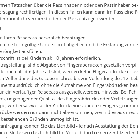
nnen Tatsachen über die Passinhaberin oder den Passinhaber be
ersagung rechtfertigen. In diesen Fällen kann dann im Pass eine
oder räumlich) vermerkt oder der Pass entzogen werden.
uf
n Ihren Reisepass persönlich beantragen.
n eine formgültige Unterschrift abgeben und die Erklärung zur d
hörigkeit ausfüllen.
schrift ist bei Kindern ab 10 Jahren erforderlich.
ntragstellung ist die Abgabe von Fingerabdrücken gesetzlich verpf
die noch nicht 6 Jahre alt sind, werden keine Fingerabdrücke erfas
ch Vollendung des 6. Lebensjahres bis zur Vollendung des 12. Le
ment ausdrücklich ohne die Aufnahme von Fingerabdrücken bean
ur ein vorläufiger Reisepass ausgestellt werden
. Hinweis: Bei Feh
ers, ungenügender Qualität des Fingerabdrucks oder Verletzunge
pe, wird ersatzweise der Abdruck eines anderen Fingers genom
rücke werden nur dann nicht abgenommen, wenn dies aus mediz
 bestehenden Gründen unmöglich ist.
eantragung können Sie
das Lichtbild - je nach Ausstattung der Be
oder Sie lassen das Lichtbild im Vorfeld durch einen zertifizierten 