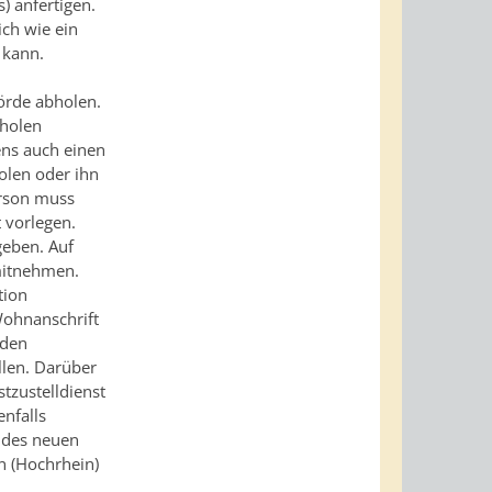
) anfertigen.
ich wie ein
 kann.
hörde abholen.
bholen
ens auch einen
olen oder ihn
erson muss
 vorlegen.
eben. Auf
mitnehmen.
tion
Wohnanschrift
 den
llen. Darüber
stzustelldienst
nfalls
g des neuen
 (Hochrhein)