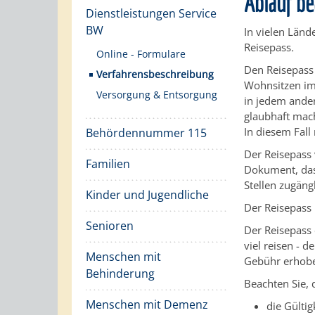
Ablauf b
Dienstleistungen Service
BW
In vielen Länd
Reisepass
.
Online - Formulare
Den Reisepass
Verfahrensbeschreibung
Wohnsitzen im
Versorgung & Entsorgung
in jedem ander
glaubhaft mac
In diesem Fall
Behördennummer 115
Der Reisepass 
Familien
Dokument, das 
Stellen zugängl
Kinder und Jugendliche
Der Reisepass 
Senioren
Der Reisepass 
viel reisen - 
Menschen mit
Gebühr erhob
Behinderung
Beachten Sie, 
Menschen mit Demenz
die Gültig