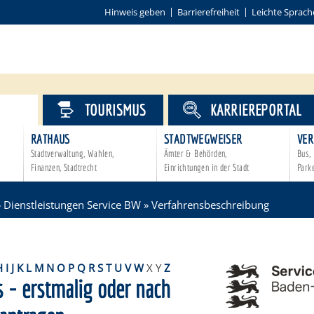
Hinweis geben
Barrierefreiheit
Leichte Sprach
VICE
TOURISMUS
KARRIEREPORTAL
RATHAUS
STADTWEGWEISER
VER
Stadtverwaltung, Wahlen,
Ämter & Behörden,
Bus, 
Finanzen, Stadtrecht
Einrichtungen in der Stadt
Park
»
Dienstleistungen Service BW
»
Verfahrensbeschreibung
H
I
J
K
L
M
N
O
P
Q
R
S
T
U
V
W
X
Y
Z
 - erstmalig oder nach