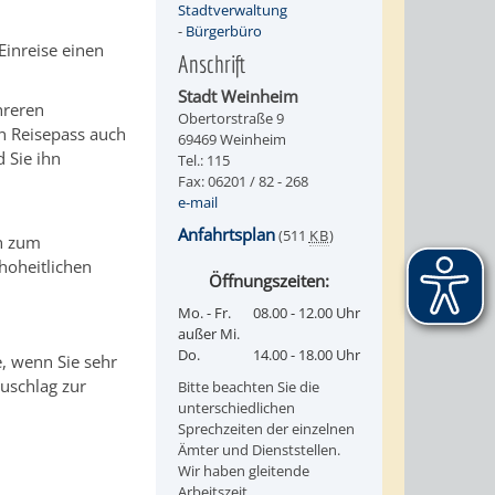
Stadtverwaltung
-
Bürgerbüro
Einreise einen
Anschrift
Stadt Weinheim
hreren
Obertorstraße 9
n Reisepass auch
69469 Weinheim
 Sie ihn
Tel.: 115
Fax: 06201 / 82 - 268
e-mail
Anfahrtsplan
(511
KB
)
en zum
hoheitlichen
Öffnungszeiten:
Mo. - Fr.
08.00 - 12.00 Uhr
außer Mi.
Do.
14.00 - 18.00 Uhr
e, wenn Sie sehr
Zuschlag zur
Bitte beachten Sie die
unterschiedlichen
Sprechzeiten der einzelnen
Ämter und Dienststellen.
Wir haben gleitende
Arbeitszeit.