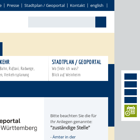
e
Presse
Stadtplan / Geoportal
Kontakt
english
KEHR
STADTPLAN / GEOPORTAL
Bahn, Ruftaxi, Radwege,
Wo finde ich was?
en, Verkehrsplanung
Blick auf Weinheim
Bitte beachten Sie die für
Ihr Anliegen genannte:
"zuständige Stelle"
-
Ämter in der