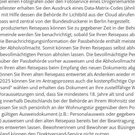
piel einen Fotografen oder den Fotoservice eines Drogeriemarktes
tleister
erhalten Sie den Ausdruck eines Data-Matrix-Codes (ähnl
 mit Hilfe dessen die Behörde Ihr Lichtbild aus der Cloud abrufen
pass wird
zentral von der Bundesdruckerei in Berlin hergestellt.
g produzierten Reisepass können Sie zu gegebener Zeit in der Be
emeinde werden Sie benachrichtigt, sobald Sie Ihren Reisepass a
ie Benachrichtigungsinformation der Passbehörde enthält meist
der Abholvollmacht. Somit können Sie Ihren Reisepass selbst abh
 bevollmächtigten Person abholen lassen. Die bevollmächtigte P
nüber der Passbehörde vorher ausweisen und die Abholvollmacht
n Ihren alten Reisepass beim Empfang des neuen Dokuments abg
nnen Sie Ihren alten Reisepass entwertet als Andenken wieder 
 2025 können Sie im Antragsprozess auch die kostenpflichtige Op
rsand" wählen und erhalten das Dokument an Ihre zustellfähige 
Voraussetzungen sind, dass Sie mindestens 18. Jahre alt sind und
g innerhalb Deutschlands bei der Behörde an Ihrem Wohnsitz ste
ssen Sie sich persönlich an der Wohnungstür gegenüber dem
Po
 gültigen Ausweisdokument (z.B.: Personalausweis oder gegebene
) ausweisen und den alten Reisepass bereits bei der Beantragun
es entwerten lassen.
Bewohnerinnen und Bewohner aus Büsingen
land können den Direktversand-Service nicht nutzen.