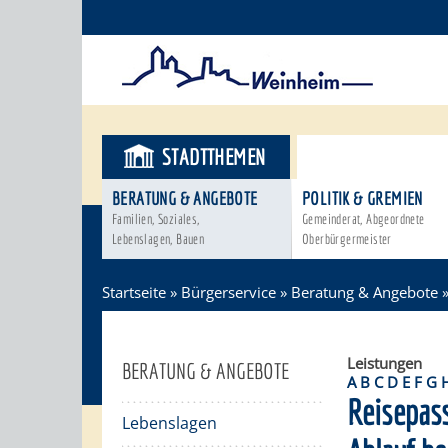
STADTTHEMEN
BÜRGERSER
BERATUNG & ANGEBOTE
POLITIK & GREMIEN
Familien, Soziales,
Gemeinderat, Abgeordnete
Lebenslagen, Bauen
Oberbürgermeister
Startseite
»
Bürgerservice
»
Beratung & Angebote
Leistungen
BERATUNG & ANGEBOTE
A
B
C
D
E
F
G
Reisepass
Lebenslagen