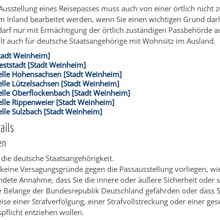
 Ausstellung eines Reisepasses muss auch von einer örtlich nicht 
m Inland bearbeitet werden, wenn Sie einen wichtigen Grund dar
darf nur mit Ermächtigung der örtlich zuständigen Passbehörde au
ilt auch für deutsche Staatsangehörige mit Wohnsitz im Ausland.
tadt Weinheim]
ststadt [Stadt Weinheim]
elle Hohensachsen [Stadt Weinheim]
lle Lützelsachsen [Stadt Weinheim]
elle Oberflockenbach [Stadt Weinheim]
elle Rippenweier [Stadt Weinheim]
lle Sulzbach [Stadt Weinheim]
ails
en
 die deutsche Staatsangehörigkeit.
 keine Versagungsgründe gegen die Passausstellung vorliegen
, wi
ündete Annahme, dass
Sie
die innere oder äußere Sicherheit oder 
e Belange der Bundesrepublik Deutschland gefährden oder
dass S
ise einer Strafverfolgung, einer Strafvollstreckung oder einer ges
spflicht entziehen wollen
.