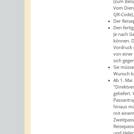
(zum Beis
Vom Diens
QR-Code),
Der Reise
Den ferti
Je nach G
können. D
Vordruck 
von einer
sich gege
Sie müsse
Wunsch kö
Ab 1. Mai
"Direktve
geliefert.
Passantra
hinaus mü
mit einem
Zweitpass
Reisepass
und Helgo