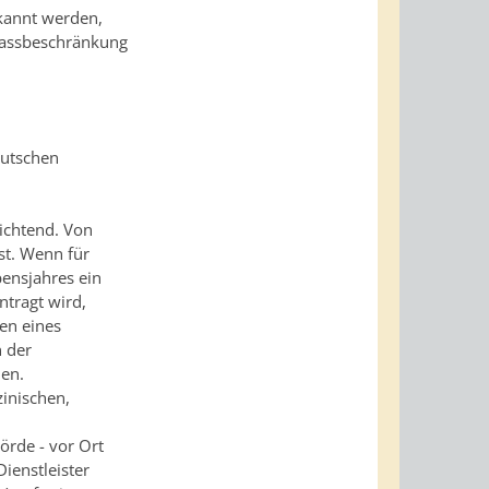
kannt werden,
 Passbeschränkung
eutschen
lichtend. Von
st. Wenn für
bensjahres ein
tragt wird,
len eines
n der
men.
inischen,
hörde - vor Ort
Dienstleister