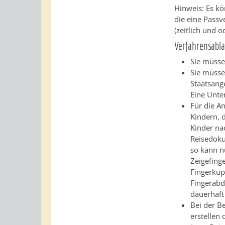
Hinweis:
Es kö
die eine Passv
(zeitlich und 
Verfahrensabla
Sie müsse
Sie müsse
Staatsange
Eine Unter
Für die A
Kindern, 
Kinder na
Reisedoku
so kann n
Zeigefing
Fingerkup
Fingerabd
dauerhaft
Bei der B
erstellen 