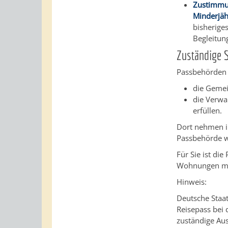
Zustimmun
Minderjäh
bisherige
Begleitung
Zuständige S
Passbehörden 
die Gemei
die Verwa
erfüllen.
Dort nehmen i
Passbehörde 
Für Sie ist di
Wohnungen mit
Hinweis:
Deutsche Staa
Reisepass bei 
zuständige Au