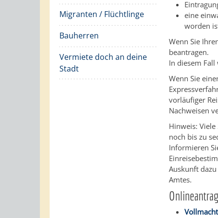
Eintragun
Migranten / Flüchtlinge
eine einwa
worden is
Bauherren
Wenn Sie Ihren
beantragen.
Vermiete doch an deine
In diesem Fall
Stadt
Wenn Sie einen
Expressverfahr
vorläufiger Re
Nachweisen ve
Hinweis: Viele
noch bis zu se
Informieren Sie
Einreisebesti
Auskunft dazu
Amtes.
Onlineantra
Vollmacht