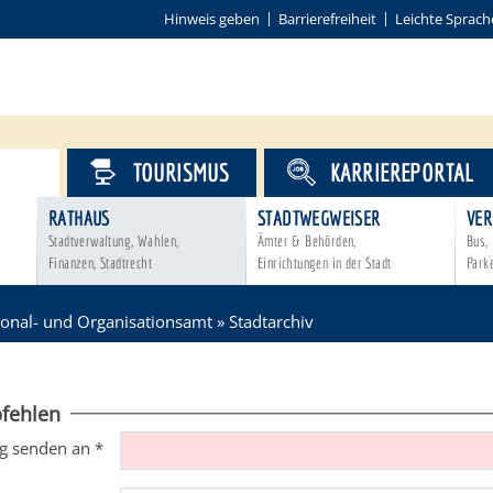
Hinweis geben
Barrierefreiheit
Leichte Sprach
VICE
TOURISMUS
KARRIEREPORTAL
RATHAUS
STADTWEGWEISER
VER
Stadtverwaltung, Wahlen,
Ämter & Behörden,
Bus, 
Finanzen, Stadtrecht
Einrichtungen in der Stadt
Park
onal- und Organisationsamt
»
Stadtarchiv
fehlen
g senden an
*