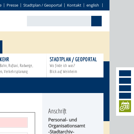
e
Presse
Stadtplan / Geoportal
Kontakt
english
KEHR
STADTPLAN / GEOPORTAL
Bahn, Ruftaxi, Radwege,
Wo finde ich was?
en, Verkehrsplanung
Blick auf Weinheim
Anschrift
Personal- und
Organisationsamt
-Stadtarchiv-