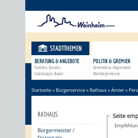
STADTTHEMEN
BÜRGERSER
BERATUNG & ANGEBOTE
POLITIK & GREMIEN
Familien, Soziales,
Gemeinderat, Abgeordnete
Lebenslagen, Bauen
Oberbürgermeister
Startseite
»
Bürgerservice
»
Rathaus
»
Ämter
»
Pers
RATHAUS
Seite emp
Empfehlun
Bürgermeister /
Dezernate