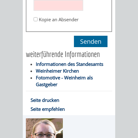
STADTENTWICKLUNG
HILFE
TAGESORDNUNG
BERATUNGSERGEBNI
BERATUNGSERGEBNISSE
Kopie an Absender
MENSCHEN
MENSCHEN
/
MIT
MIT
SITZUNGSUNTERLAGEN
BEHINDERUNG
DEMENZ
UMLEGUNGSAUSSCHUSS
BERATENDE
weiterführende Informationen
MIGRANTEN
BAUHERREN
AUSSCHÜSSE
Informationen des Standesamts
Weinheimer Kirchen
/
BAUHERRENBERATUNG
GRUNDSTÜCKSWERTERMITTLUNG
BERATUNGSERGEBNISS
Fotomotive - Weinheim als
Gastgeber
FLÜCHTLINGE
RATHAUS
DENKMALSCHUTZ
VERKAUF
Seite drucken
STÄDTISCHER
AUFGABEN
STEUERVORTEILE
Seite empfehlen
BAUPLÄTZE
DER
SATZUNGEN
BÜRGERMEISTER
ÄMTER
UNTEREN
VERKAUF
IM