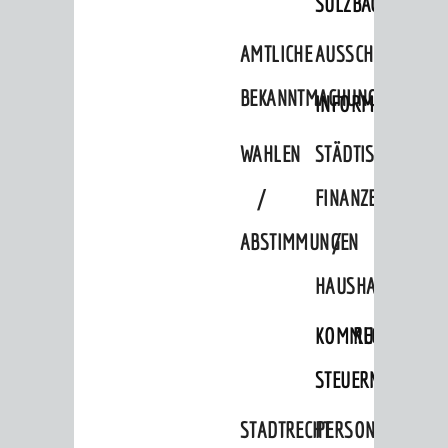
SULZBACH
Einrichtungen in der Stadt
AMTLICHE
AUSSCHREIBUNGE
VERKEHR
BEKANNTMACHUNGEN
INFORMATIONSPF
Verkehrsinformationen
Bahnverkehr
WAHLEN
STÄDTISCHE
Busverkehr
/
FINANZEN
Ruftaxi
ABSTIMMUNGEN
/
Carsharing
HAUSHALT
Park & Ride
KOMMUNALE
RECHNUNGSS
Parken
Radfahren
STEUERN
Verkehrsplanung
STADTRECHT
PERSONALRAT