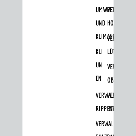
Bürgermeister / Dezernate
UMWELT-
VERWALTUNG
Ämter
UND
HOHENSACH
Amtliche Bekanntmachungen
KLIMASCHUTZ
Ausschreibungen
VERWALTUNG
Wahlen / Abstimmungen
KLIMASCHUTZ
LÜTZELSACH
Städtische Finanzen / Haushalt
UND
VERWALTUNG
Stadtrecht
ENERGIEMANAGE
OBERFLOCKE
Personalrat / JAV
Schwerbehindertenvertretung
VERWALTUNGSSTE
VERWALTUNG
Zensus 2022
RIPPENWEIER
RITSCHWEIE
STADTWEGWEISER
VERWALTUNGSSTE
Ämter & Behörden