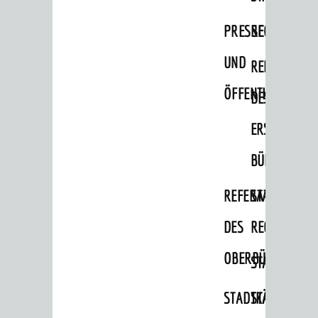
PRESSE-
RECHNUNGS
BERATUNG & ANGEBOTE
Lebenslagen
UND
REFERAT
Dienstleistungen Service BW
ÖFFENTLICHKEITS
DES
Behördennummer 115
ERSTEN
Familien
BÜRGERMEIS
Kinder und Jugendliche
REFERAT
STABSSTELL
Senioren
Menschen mit Behinderung
DES
RECHT
Menschen mit Demenz
OBERBÜRGERMEI
STADTBIBLIO
Migranten / Flüchtlinge
STADTKÄMMEREI
STANDESAM
Bauherren