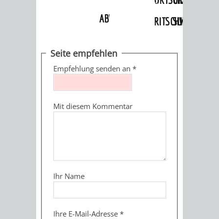
Ämter
»
Standesamt
»
Heiraten in
Weinheim
ABWASSERBESEITIGUNG
RITSCHWEIER
SULZBACH
BEHÖRDENNUMMER
FAMILIEN
AUSSCHÜSSE
JUGENDGEMEINDE
Seite empfehlen
115
BERATUNG
UND
Empfehlung senden an
*
TAGESORDNUNG
PROJEKTE
UND
BEIRÄTE
/
Mit diesem Kommentar
HILFE
AUSSCHUSS
HAUPTAUSSCHUSS
SITZUNGSUNTERL
KINDER
SENIOREN
FÜR
BERATUNGSERGEBNISS
ABGEORDNETE
UND
TECHNIK,
BETREUUNG
FREIZEITANGEBOTE
KINDER-
STADTRECHT
Ihr Name
JUGENDLICHE
UMWELT
UND
BERATUNG
UND
UND
PFLEGE
UND
JUGENDBEIRAT
Ihre E-Mail-Adresse
*