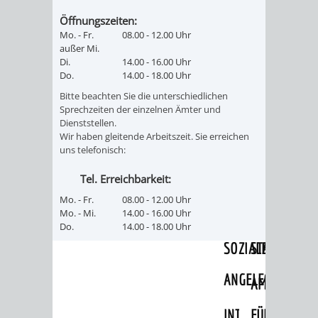
AN
WIRTSCHAFT
UND
Öffnungszeiten:
Mo. - Fr.
08.00 - 12.00 Uhr
DEINE
außer Mi.
BAU)
KULTURBÜR
MUSEUM
Di.
14.00 - 16.00 Uhr
STADT
Do.
14.00 - 18.00 Uhr
GEBÄUDEBETRIEB
LIEGENSCHAFT
STADTTOURI
WIRTSCHA
Bitte beachten Sie die unterschiedlichen
WIEDERVERMIETUNGSPRÄMIE
Sprechzeiten der einzelnen Ämter und
UND
IMMOBILIENMAN
Dienststellen.
Wir haben gleitende Arbeitszeit. Sie erreichen
STADTMAR
uns telefonisch:
Tel. Erreichbarkeit:
AMT
AMT
Mo. - Fr.
08.00 - 12.00 Uhr
Mo. - Mi.
14.00 - 16.00 Uhr
FÜR
FÜR
Do.
14.00 - 18.00 Uhr
SOZIALE
STADTENTWI
ANGELEGENHEITE
AMT
INTEGRATIONSBE
FÜR