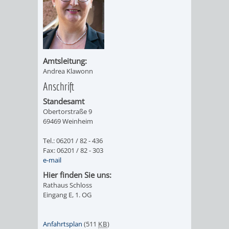
/
AMT
AMT
DENKMALSCHUTZBEHÖRDE
STÄDTISCHER
BEREICH
DEZERNATE
FÜR
FÜR
HÄUSER
DENKMALSCHUTZ
BAURECHT
BILDUNG
Amtsleitung:
/
GENEHMIGUNGSVERFAHREN
TAG
Andrea Klawonn
UND
UND
Anschrift
LIEGENSCHAFTEN
DES
Standesamt
DENKMALSCHUTZ
SPORT
ABWASSERBESEITIGUNG
Obertorstraße 9
OFFENEN
69469 Weinheim
AMT
AMT
DENKMALS
ERSCHLIESSUNGSBEITRAG
Tel.: 06201 / 82 - 436
FÜR
FÜR
Fax: 06201 / 82 - 303
e-mail
ANTRAGSVERFAHREN
IMMOBILIENWIRT
KULTUR,
Hier finden Sie uns:
Rathaus Schloss
VERMIETE
TOURISMUS
Eingang E, 1. OG
STABSSTELLE
HOCHBAU
DOCH
&
BÄDER
(PLANUNG
Anfahrtsplan
(511
KB
)