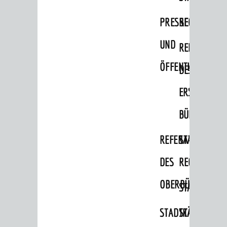
Kinder und Jugendliche
PRESSE-
RECHNUNGS
Senioren
UND
REFERAT
Menschen mit Behinderung
ÖFFENTLICHKEITS
DES
Menschen mit Demenz
Migranten / Flüchtlinge
ERSTEN
Bauherren
BÜRGERMEIS
Vermiete doch an deine Stadt
REFERAT
STABSSTELL
POLITIK & GREMIEN
DES
RECHT
Oberbürgermeister
OBERBÜRGERMEI
STADTBIBLIO
Bürgerinformationssystem
Gemeinderat
STADTKÄMMEREI
STANDESAM