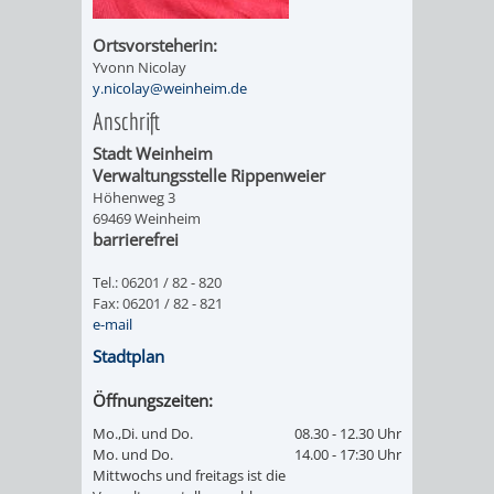
/
AMT
AMT
DENKMALSCHUTZBEHÖRDE
STÄDTISCHER
Ortsvorsteherin:
BEREICH
DEZERNATE
Yvonn Nicolay
FÜR
FÜR
HÄUSER
y.nicolay@weinheim.de
DENKMALSCHUTZ
Anschrift
BAURECHT
BILDUNG
/
GENEHMIGUNGSVERFAHREN
TAG
Stadt Weinheim
UND
UND
Verwaltungsstelle Rippenweier
LIEGENSCHAFTEN
DES
Höhenweg 3
69469 Weinheim
DENKMALSCHUTZ
SPORT
barrierefrei
ABWASSERBESEITIGUNG
OFFENEN
AMT
AMT
Tel.: 06201 / 82 - 820
DENKMALS
ERSCHLIESSUNGSBEITRAG
Fax: 06201 / 82 - 821
FÜR
FÜR
e-mail
ANTRAGSVERFAHREN
Stadtplan
IMMOBILIENWIRT
KULTUR,
Öffnungszeiten:
VERMIETE
TOURISMUS
STABSSTELLE
HOCHBAU
Mo.,Di. und Do.
08.30 - 12.30 Uhr
DOCH
Mo. und Do.
14.00 - 17:30 Uhr
&
BÄDER
(PLANUNG
Mittwochs und freitags ist die