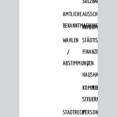
SULZBACH
Ruftaxi
Carsharing
AMTLICHE
AUSSCHREIBUNGE
Park & Ride
BEKANNTMACHUNGEN
INFORMATIONSPF
Parken
WAHLEN
STÄDTISCHE
Radfahren
/
FINANZEN
Verkehrsplanung
ABSTIMMUNGEN
/
STADTPLAN / GEOPORTAL
HAUSHALT
© Stadt Weinheim 2026
KOMMUNALE
RECHNUNGSS
Impressum
Datenschutz
Datenschutz-
Einstellungen
Kontakt
STEUERN
STADTRECHT
PERSONALRAT