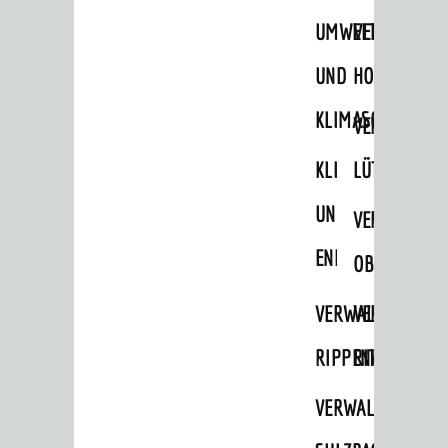
Stadtrecht
UMWELT-
VERWALTUNG
Personalrat / JAV
UND
HOHENSACH
Schwerbehindertenvertretung
KLIMASCHUTZ
VERWALTUNG
Zensus 2022
KLIMASCHUTZ
LÜTZELSACH
STADTWEGWEISER
UND
VERWALTUNG
Ämter & Behörden
ENERGIEMANAGE
Einrichtungen in der Stadt
OBERFLOCKE
VERKEHR
VERWALTUNGSSTE
VERWALTUNG
Verkehrsinformationen
RIPPENWEIER
RITSCHWEIE
Bahnverkehr
VERWALTUNGSSTE
Busverkehr