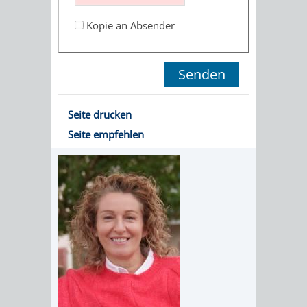
STADTENTWICKLUNG
HILFE
TAGESORDNUNG
BERATUNGSERGEBNI
Kopie an Absender
BERATUNGSERGEBNISSE
MENSCHEN
MENSCHEN
/
MIT
MIT
SITZUNGSUNTERLAGEN
BEHINDERUNG
DEMENZ
UMLEGUNGSAUSSCHUSS
BERATENDE
Seite drucken
Seite empfehlen
MIGRANTEN
BAUHERREN
AUSSCHÜSSE
/
BAUHERRENBERATUNG
GRUNDSTÜCKSWERTERMITTLUNG
BERATUNGSERGEBNISS
FLÜCHTLINGE
RATHAUS
DENKMALSCHUTZ
VERKAUF
STÄDTISCHER
AUFGABEN
STEUERVORTEILE
BAUPLÄTZE
DER
SATZUNGEN
BÜRGERMEISTER
ÄMTER
UNTEREN
VERKAUF
IM