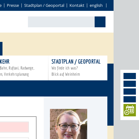
e
Presse
Stadtplan / Geoportal
Kontakt
english
KEHR
STADTPLAN / GEOPORTAL
Bahn, Ruftaxi, Radwege,
Wo finde ich was?
en, Verkehrsplanung
Blick auf Weinheim