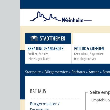
STADTTHEMEN
BÜRGERSER
BERATUNG & ANGEBOTE
POLITIK & GREMIEN
Familien, Soziales,
Gemeinderat, Abgeordnete
Lebenslagen, Bauen
Oberbürgermeister
Startseite
»
Bürgerservice
»
Rathaus
»
Ämter
»
Sta
RATHAUS
Seite emp
Empfehlun
Bürgermeister /
Dezernate