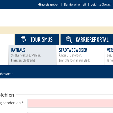
Hinweis geben
Barrierefreiheit
Leichte Sprach
VICE
TOURISMUS
KARRIEREPORTAL
RATHAUS
STADTWEGWEISER
VER
Stadtverwaltung, Wahlen,
Ämter & Behörden,
Bus, 
Finanzen, Stadtrecht
Einrichtungen in der Stadt
Park
ndesamt
fehlen
g senden an
*