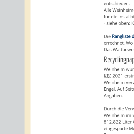
entschieden.
Alle Weinheime
für die Instal
- siehe oben:
Die
Rangliste 
errechnet. Wo
Das Wattbewe
Recyclingpa
Weinheim wur
KB
)
2021 erstm
Weinheim verw
Engel. Auf Sei
Angaben.
Durch die Ver
Weinheim im Ve
812.822 Liter
eingesparte M