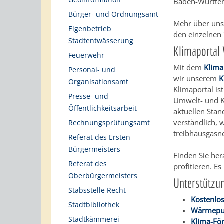
Baden-Württe
Bürger- und Ordnungsamt
Mehr über uns
Eigenbetrieb
den einzelnen
Stadtentwässerung
Klimaportal
Feuerwehr
Mit dem
Klima
Personal- und
wir unserem
K
Organisationsamt
Klimaportal is
Presse- und
Umwelt- und Kl
Öffentlichkeitsarbeit
aktuellen Stan
verständlich,
Rechnungsprüfungsamt
treibhausgasn
Referat des Ersten
Bürgermeisters
Finden Sie her
Referat des
profitieren. E
Oberbürgermeisters
Unterstützu
Stabsstelle Recht
Kostenlos
Stadtbibliothek
Wärmepu
Stadtkämmerei
Klima-Fö