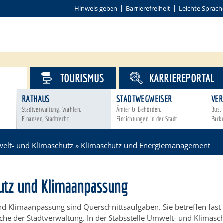
Hinweis geben
Barrierefreiheit
Leichte Sprach
VICE
TOURISMUS
KARRIEREPORTAL
RATHAUS
STADTWEGWEISER
VER
Stadtverwaltung, Wahlen,
Ämter & Behörden,
Bus, 
Finanzen, Stadtrecht
Einrichtungen in der Stadt
Park
elt- und Klimaschutz
»
Klimaschutz und Energiemanagement
utz und Klimaanpassung
d Klimaanpassung sind Querschnittsaufgaben. Sie betreffen fast 
iche der Stadtverwaltung. In der Stabsstelle Umwelt- und Klimasch