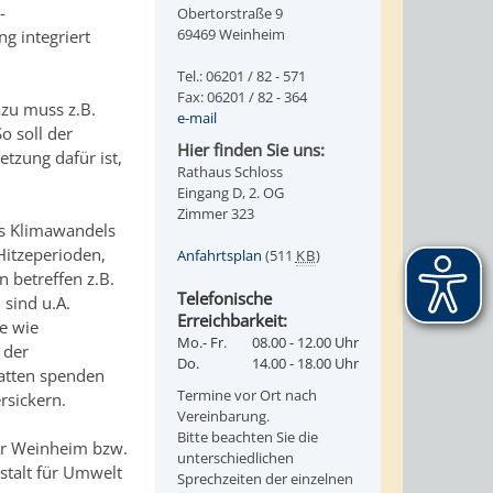
-
Obertorstraße 9
69469 Weinheim
g integriert
Tel.: 06201 / 82 - 571
Fax: 06201 / 82 - 364
zu muss z.B.
e-mail
o soll der
Hier finden Sie uns:
zung dafür ist,
Rathaus Schloss
Eingang D, 2. OG
Zimmer 323
es Klimawandels
Hitzeperioden,
Anfahrtsplan
(511
KB
)
 betreffen z.B.
Telefonische
sind u.A.
Erreichbarkeit:
e wie
Mo.- Fr.
08.00 - 12.00 Uhr
 der
Do.
14.00 - 18.00 Uhr
atten spenden
Termine vor Ort nach
rsickern.
Vereinbarung.
Bitte beachten Sie die
für Weinheim bzw.
unterschiedlichen
talt für Umwelt
Sprechzeiten der einzelnen