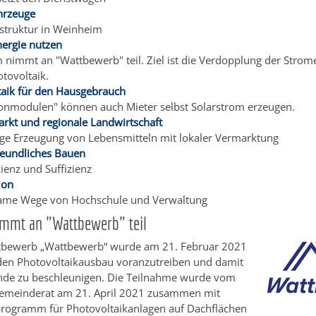
hrzeuge
struktur in Weinheim
ergie nutzen
nimmt an "Wattbewerb" teil. Ziel ist die Verdopplung der Stro
tovoltaik.
taik für den Hausgebrauch
konmodulen" können auch Mieter selbst Solarstrom erzeugen.
rkt und regionale Landwirtschaft
ige Erzeugung von Lebensmitteln mit lokaler Vermarktung
eundliches Bauen
zienz und Suffizienz
ion
me Wege von Hochschule und Verwaltung
mmt an "Wattbewerb" teil
tbewerb „Wattbewerb“ wurde am 21. Februar 2021
 den Photovoltaikausbau voranzutreiben und damit
nde zu beschleunigen. Die Teilnahme wurde vom
emeinderat am 21. April 2021 zusammen mit
rogramm für Photovoltaikanlagen auf Dachflächen