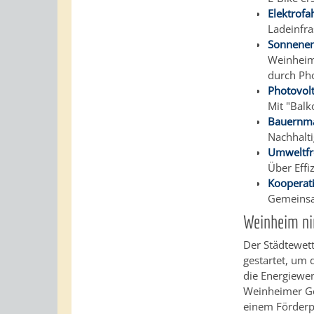
Elektrofa
Ladeinfra
Sonnenen
Weinheim 
durch Pho
Photovol
Mit "Bal
Bauernma
Nachhalt
Umweltfr
Über Effi
Kooperat
Gemeinsa
Weinheim ni
Der Städtewet
gestartet, um
die Energiewe
Weinheimer G
einem Förderp