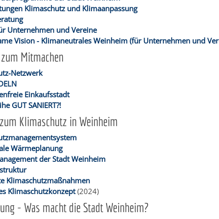
ltungen Klimaschutz und Klimaanpassung
eratung
 für Unternehmen und Vereine
me Vision - Klimaneutrales Weinheim (für Unternehmen und Ver
z zum Mitmachen
utz-Netzwerk
DELN
tenfreie Einkaufsstadt
eihe GUT SANIERT?!
 zum Klimaschutz in Weinheim
hutzmanagementsystem
le Wärmeplanung
anagement der Stadt Weinheim
struktur
te Klimaschutzmaßnahmen
tes Klimaschutzkonzept
(2024)
ung - Was macht die Stadt Weinheim?