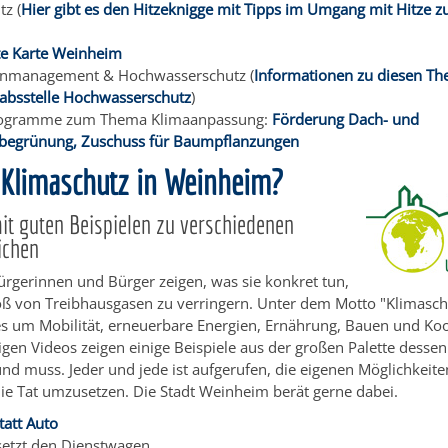
tz (
Hier gibt es den Hitzeknigge mit Tipps im Umgang mit Hitze
te Karte Weinheim
enmanagement & Hochwasserschutz (
Informationen zu diesen Th
tabsstelle Hochwasserschutz
)
ogramme zum Thema Klimaanpassung:
Förderung Dach- und
begrünung, Zuschuss für Baumpflanzungen
 Klimaschutz in Weinheim?
it guten Beispielen zu verschiedenen
ichen
rgerinnen und Bürger zeigen, was sie konkret tun,
ß von Treibhausgasen zu verringern. Unter dem Motto "Klimasch
es um Mobilität, erneuerbare Energien, Ernährung, Bauen und Koo
gen Videos zeigen einige Beispiele aus der großen Palette desse
d muss. Jeder und jede ist aufgerufen, die eigenen Möglichkeit
die Tat umzusetzen. Die Stadt Weinheim berät gerne dabei.
tatt Auto
setzt den Dienstwagen