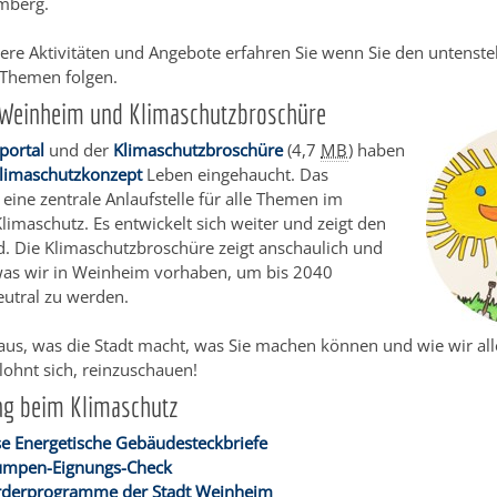
mberg.
ere Aktivitäten und Angebote erfahren Sie wenn Sie den untenst
 Themen folgen.
 Weinheim und Klimaschutzbroschüre
portal
und der
Klimaschutzbroschüre
(4,7
MB
)
haben
limaschutzkonzept
Leben eingehaucht. Das
t eine zentrale Anlaufstelle für alle Themen im
imaschutz. Es entwickelt sich weiter und zeigt den
d. Die Klimaschutzbroschüre zeigt anschaulich und
 was wir in Weinheim vorhaben, um bis 2040
eutral zu werden.
aus, was die Stadt macht, was Sie machen können und wie wir al
s lohnt sich, reinzuschauen!
ng beim Klimaschutz
e Energetische Gebäudesteckbriefe
mpen-Eignungs-Check
rderprogramme der Stadt Weinheim