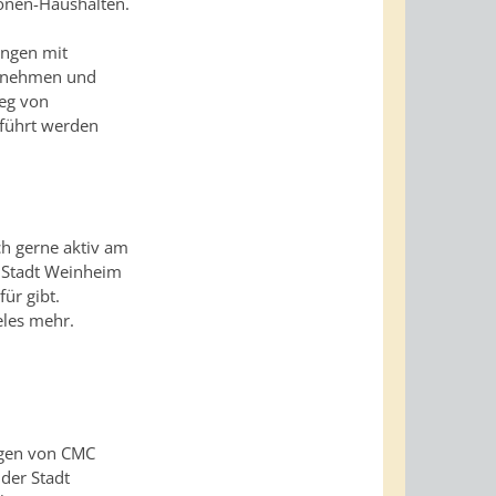
sonen-Haushalten.
ungen mit
ernehmen und
ieg von
eführt werden
h gerne aktiv am
ie Stadt Weinheim
ür gibt.
eles mehr.
agen von CMC
der Stadt