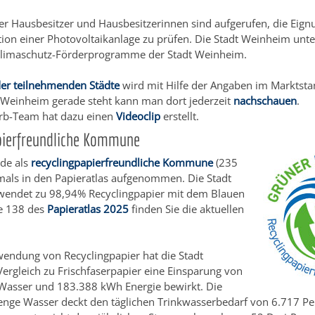
r Hausbesitzer und Hausbesitzerinnen sind aufgerufen, die Eign
lation einer Photovoltaikanlage zu prüfen. Die Stadt Weinheim unte
 Klimaschutz-Förderprogramme der Stadt Weinheim.
der teilnehmenden Städte
wird mit Hilfe der Angaben im Marktst
 Weinheim gerade steht kann man dort jederzeit
nachschauen
.
rb-Team hat dazu einen
Videoclip
erstellt.
pierfreundliche Kommune
de als
recyclingpapierfreundliche Kommune
(235
als in den Papieratlas aufgenommen. Die Stadt
endet zu 98,94% Recyclingpapier mit dem Blauen
te 138 des
Papieratlas 2025
finden Sie die aktuellen
wendung von Recyclingpapier hat die Stadt
rgleich zu Frischfaserpapier eine Einsparung von
 Wasser und 183.388 kWh Energie bewirkt. Die
enge Wasser deckt den täglichen Trinkwasserbedarf von 6.717 Pe