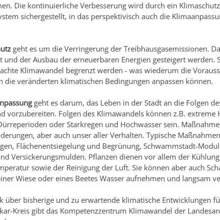
n. Die kontinuierliche Verbesserung wird durch ein Klimaschutz
em sichergestellt, in das perspektivisch auch die Klimaanpassun
utz
geht es um die Verringerung der Treibhausgasemissionen. Da
t und der Ausbau der erneuerbaren Energien gesteigert werden. S
hte Klimawandel begrenzt werden - was wiederum die Vorausset
an die veränderten klimatischen Bedingungen anpassen können.
anpassung
geht es darum, das Leben in der Stadt an die Folgen d
d vorzubereiten. Folgen des Klimawandels können z.B. extreme 
Dürreperioden oder Starkregen und Hochwasser sein. Maßnahmen
nderungen, aber auch unser aller Verhalten. Typische Maßnahmen 
gen, Flächenentsiegelung und Begrünung, Schwammstadt-Modul
nd Versickerungsmulden. Pflanzen dienen vor allem der Kühlung
eratur sowie der Reinigung der Luft. Sie können aber auch Sch
einer Wiese oder eines Beetes Wasser aufnehmen und langsam ve
ck über bisherige und zu erwartende klimatische Entwicklungen 
kar-Kreis gibt das Kompetenzzentrum Klimawandel der Landesans