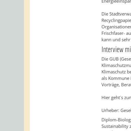
Energieeinspa
Die Stadtverwa
Recyclingpapi
Organisatione
Frischfaser- a
kann und sehr 
Interview m
Die GUB (Gese
Klimaschutzma
Klimaschutz be
als Kommune ih
Vorträge, Ber
Hier geht´s zu
Urheber: Gese
Diplom-Biolog
Sustainabilit