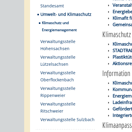
Veransta
Standesamt
Energieb
Umwelt- und Klimaschutz
Klimafit
Klimaschutz und
Gemeinsa
Energiemanagement
Klimaschut
Verwaltungsstelle
Klimasch
Hohensachsen
STADTRA
Plastiktü
Verwaltungsstelle
Aktionsr
Lützelsachsen
Information
Verwaltungsstelle
Oberflockenbach
Klimasc
Verwaltungsstelle
Kommuna
Rippenweier
Energiem
Ladeinfra
Verwaltungsstelle
Geförder
Ritschweier
Integrier
Verwaltungsstelle Sulzbach
Klimaanpass