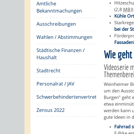
Hitzeschu
Amtliche
(2,8
MB
)
)
Bekanntmachungen
Kühle Or
Starkreg
Ausschreibungen
bei der S
Förderpr
Wahlen / Abstimmungen
Fassaden
Städtische Finanzen /
Wie geht
Haushalt
Videoserie m
Stadtrecht
Themenbere
Personalrat / JAV
Weinheimer Bü
um den Aussto
Schwerbehindertenvertretung
Burgen" geht 
etwa einminüti
Zensus 2022
werden kann un
gute Ideen in 
Fahrrad s
E-Bike er