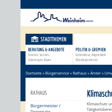
STADTTHEMEN
BÜRGERSER
BERATUNG & ANGEBOTE
POLITIK & GREMIEN
Familien, Soziales,
Gemeinderat, Abgeordnete
Lebenslagen, Bauen
Oberbürgermeister
Startseite
»
Bürgerservice
»
Rathaus
»
Ämter
»
Umw
Klimasch
RATHAUS
Klimaschutz un
Bürgermeister /
Tätigkeitsbere
Dezernate