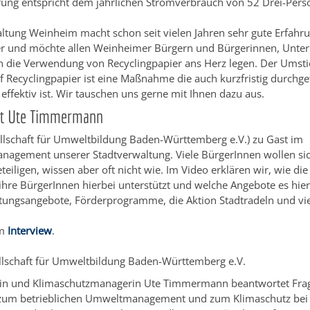
rung entspricht dem jährlichen Stromverbrauch von 52 Drei-Per
ltung Weinheim macht schon seit vielen Jahren sehr gute Erfahr
er und möchte allen Weinheimer Bürgern und Bürgerinnen, Unt
n die Verwendung von Recyclingpapier ans Herz legen. Der Umst
uf Recyclingpapier ist eine Maßnahme die auch kurzfristig durchg
effektiv ist. Wir tauschen uns gerne mit Ihnen dazu aus.
it Ute Timmermann
llschaft für Umweltbildung Baden-Württemberg e.V.) zu Gast im
nagement unserer Stadtverwaltung. Viele BürgerInnen wollen sic
teiligen, wissen aber oft nicht wie. Im Video erklären wir, wie d
re BürgerInnen hierbei unterstützt und welche Angebote es hierf
atungsangebote, Förderprogramme, die Aktion Stadtradeln und vi
m
Interview
.
llschaft für Umweltbildung Baden-Württemberg e.V.
in und Klimaschutzmanagerin Ute Timmermann beantwortet Fr
y zum betrieblichen Umweltmanagement und zum Klimaschutz bei 