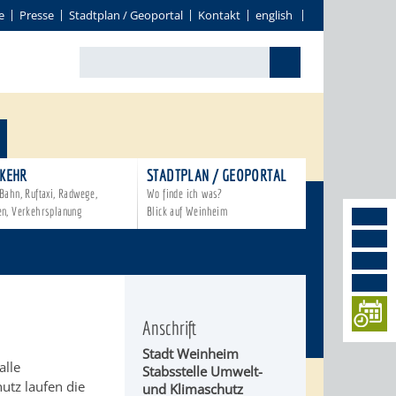
e
Presse
Stadtplan / Geoportal
Kontakt
english
KEHR
STADTPLAN / GEOPORTAL
Bahn, Ruftaxi, Radwege,
Wo finde ich was?
en, Verkehrsplanung
Blick auf Weinheim
Anschrift
Stadt Weinheim
alle
Stabsstelle Umwelt-
utz laufen die
und Klimaschutz