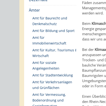
Fäden zusamme
Managementsyst
Ämter
werden wird.
Amt für Baurecht und
Beim
Klimasch
Denkmalschutz
Energie gespar
Amt für Bildung und Sport
menschengemac
Amt für
dass wir uns 
Immobilienwirtschaft
Bei der
Klima
Amt für Kultur, Tourismus &
anzupassen un
Wirtschaft
Trocken- und 
Amt für soziale
bauliche Verä
Angelegenheiten
Baumpflanzun
Amt für Stadtentwicklung
Baumrigolen u
Umgebungstemp
Amt für Verkehrsanlagen
oder in Form 
und Grünflächen
Amt für Vermessung,
Einen Überbli
Bodenordnung und
den Rhein-Nec
Geoinformation