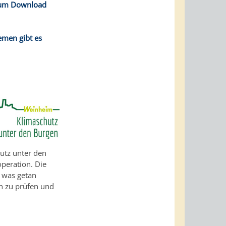
 zum Download
emen gibt es
utz unter den
peration. Die
n was getan
en zu prüfen und